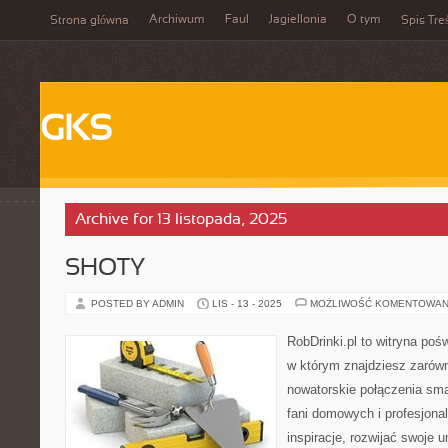
Archiwum
Faul
Jagiellonia
O tym
Strona główna
Spis Tre
GKS
Archive for 13 listopada, 2025
SHOTY
POSTED BY ADMIN
LIS - 13 - 2025
MOŻLIWOŚĆ KOMENTOWAN
RobDrinki.pl to witryna poś
w którym znajdziesz zarówn
nowatorskie połączenia sma
fani domowych i profesjon
inspiracje, rozwijać swoje 