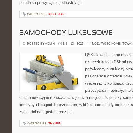
poradnika po wynajmie jednostek […]
CATEGORIES:
KIRGISTAN
SAMOCHODY LUKSUSOWE
POSTED BY ADMIN
LIS - 13 - 2025
MOŻLIWOŚĆ KOMENTOWAN
DSKrakow.pl – samochody p
czterech kołach DSKrakow.p
poświęcony autu klasy pre
pasjonatach czterech kółek
więcej niż tylko pojazd uży
przeczytasz materiały, któr
oraz innowacyjne rozwiązania w jednym miejscu. Najlepszy samo
limuzyny i Peugeot.To przestrzeń, w której samochody premium 
życia, dobrym gustem oraz […]
CATEGORIES:
THAIFUN