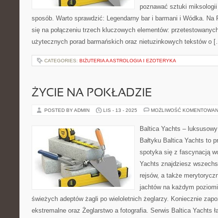
poznawać sztuki miksologii
sposób. Warto sprawdzić: Legendarny bar i barmani i Wódka. Na 
się na połączeniu trzech kluczowych elementów: przetestowanych 
użytecznych porad barmańskich oraz nietuzinkowych tekstów o [
CATEGORIES:
BIŻUTERIA A ASTROLOGIA I EZOTERYKA
ŻYCIE NA POKŁADZIE
POSTED BY ADMIN
LIS - 13 - 2025
MOŻLIWOŚĆ KOMENTOWAN
Baltica Yachts – luksusowy 
Bałtyku Baltica Yachts to p
spotyka się z fascynacją wo
Yachts znajdziesz wszechst
rejsów, a także merytorycz
jachtów na każdym poziom
świeżych adeptów żagli po wieloletnich żeglarzy. Koniecznie zapo
ekstremalne oraz Żeglarstwo a fotografia. Serwis Baltica Yachts ł