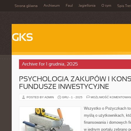
Archiwum
Faul
Jagiellonia
O tym
Strona główna
Spis Tre
GKS
Archive for 1 grudnia, 2025
PSYCHOLOGIA ZAKUPÓW I KONSU
FUNDUSZE INWESTYCYJNE
POSTED BY ADMIN
GRU - 1 - 2025
MOŻLIWOŚĆ KOMENTOWAN
Wszystko o Pożyczkach to s
myślą o użytkownikach, któ
finansowania i domowych fi
w jednym portalu zebrano 