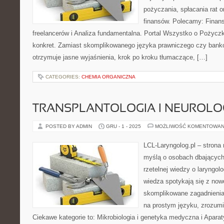
pożyczania, spłacania rat 
finansów. Polecamy: Finans
freelancerów i Analiza fundamentalna. Portal Wszystko o Pożyczk
konkret. Zamiast skomplikowanego języka prawniczego czy bank
otrzymuje jasne wyjaśnienia, krok po kroku tłumaczące, […]
CATEGORIES:
CHEMIA ORGANICZNA
TRANSPLANTOLOGIA I NEUROLO
POSTED BY ADMIN
GRU - 1 - 2025
MOŻLIWOŚĆ KOMENTOWAN
LCL-Laryngolog.pl – stron
myślą o osobach dbających 
rzetelnej wiedzy o laryngol
wiedza spotykają się z no
skomplikowane zagadnieni
na prostym języku, zrozumi
Ciekawe kategorie to: Mikrobiologia i genetyka medyczna i Aparat