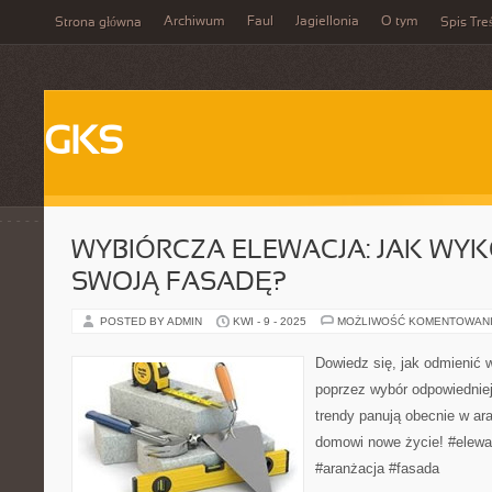
Archiwum
Faul
Jagiellonia
O tym
Strona główna
Spis Tre
GKS
WYBIÓRCZA ELEWACJA: JAK WY
SWOJĄ FASADĘ?
POSTED BY ADMIN
KWI - 9 - 2025
MOŻLIWOŚĆ KOMENTOWAN
Dowiedz się, jak odmienić
poprzez wybór odpowiedniej
trendy panują obecnie w ara
domowi nowe życie! #elewa
#aranżacja #fasada