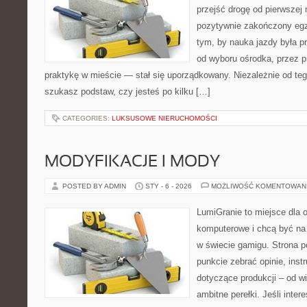
przejść drogę od pierwszej 
pozytywnie zakończony egz
tym, by nauka jazdy była p
od wyboru ośrodka, przez pr
praktykę w mieście — stał się uporządkowany. Niezależnie od teg
szukasz podstaw, czy jesteś po kilku […]
CATEGORIES:
LUKSUSOWE NIERUCHOMOŚCI
MODYFIKACJE I MODY
POSTED BY ADMIN
STY - 6 - 2026
MOŻLIWOŚĆ KOMENTOWAN
LumiGranie to miejsce dla o
komputerowe i chcą być na 
w świecie gamigu. Strona p
punkcie zebrać opinie, inst
dotyczące produkcji – od wi
ambitne perełki. Jeśli inter