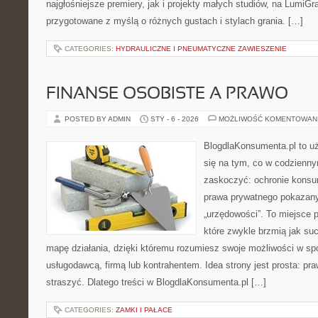
najgłośniejsze premiery, jak i projekty małych studiów, na LumiGra
przygotowane z myślą o różnych gustach i stylach grania. […]
CATEGORIES:
HYDRAULICZNE I PNEUMATYCZNE ZAWIESZENIE
FINANSE OSOBISTE A PRAWO
POSTED BY ADMIN
STY - 6 - 2026
MOŻLIWOŚĆ KOMENTOWAN
BlogdlaKonsumenta.pl to uż
się na tym, co w codziennym
zaskoczyć: ochronie konsu
prawa prywatnego pokazan
„urzędowości”. To miejsce p
które zwykle brzmią jak su
mapę działania, dzięki któremu rozumiesz swoje możliwości w sp
usługodawcą, firmą lub kontrahentem. Idea strony jest prosta: p
straszyć. Dlatego treści w BlogdlaKonsumenta.pl […]
CATEGORIES:
ZAMKI I PAŁACE