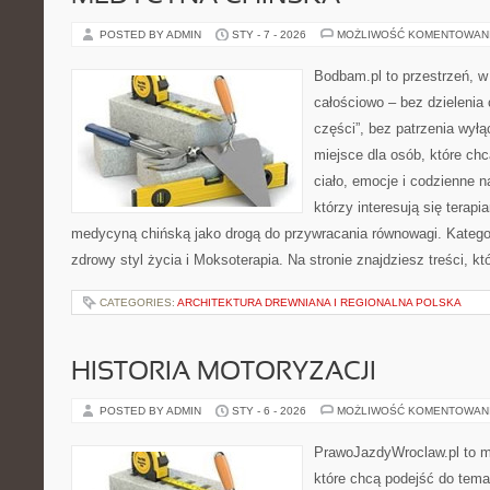
POSTED BY ADMIN
STY - 7 - 2026
MOŻLIWOŚĆ KOMENTOWAN
Bodbam.pl to przestrzeń, w k
całościowo – bez dzielenia 
części”, bez patrzenia wył
miejsce dla osób, które chc
ciało, emocje i codzienne n
którzy interesują się terapi
medycyną chińską jako drogą do przywracania równowagi. Kategori
zdrowy styl życia i Moksoterapia. Na stronie znajdziesz treści, k
CATEGORIES:
ARCHITEKTURA DREWNIANA I REGIONALNA POLSKA
HISTORIA MOTORYZACJI
POSTED BY ADMIN
STY - 6 - 2026
MOŻLIWOŚĆ KOMENTOWAN
PrawoJazdyWroclaw.pl to m
które chcą podejść do tema