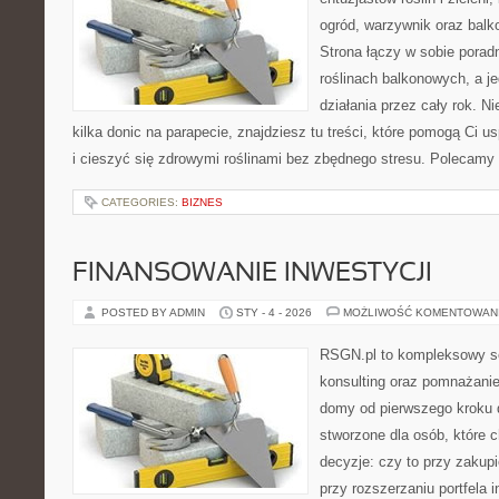
ogród, warzywnik oraz bal
Strona łączy w sobie porad
roślinach balkonowych, a je
działania przez cały rok. N
kilka donic na parapecie, znajdziesz tu treści, które pomogą Ci u
i cieszyć się zdrowymi roślinami bez zbędnego stresu. Polecamy
CATEGORIES:
BIZNES
FINANSOWANIE INWESTYCJI
POSTED BY ADMIN
STY - 4 - 2026
MOŻLIWOŚĆ KOMENTOWAN
RSGN.pl to kompleksowy se
konsulting oraz pomnażani
domy od pierwszego kroku do
stworzone dla osób, które
decyzje: czy to przy zakup
przy rozszerzaniu portfela 