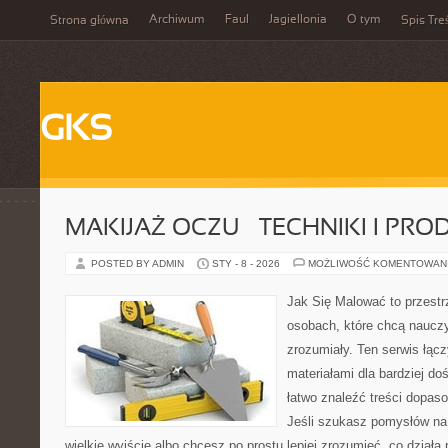
Archiwum
Faul
Jagiellonia
O tym
Strona główna
Spis Tre
GKS
MAKIJAŻ OCZU – TECHNIKI I PRO
POSTED BY ADMIN
STY - 8 - 2026
MOŻLIWOŚĆ KOMENTOWAN
Jak Się Malować to przestr
osobach, które chcą naucz
zrozumiały. Ten serwis łąc
materiałami dla bardziej d
łatwo znaleźć treści dopas
Jeśli szukasz pomysłów na 
wielkie wyjście albo chcesz po prostu lepiej zrozumieć, co działa 