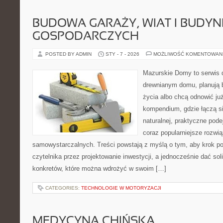
BUDOWA GARAŻY, WIAT I BUDY
GOSPODARCZYCH
POSTED BY ADMIN
STY - 7 - 2026
MOŻLIWOŚĆ KOMENTOWAN
Mazurskie Domy to serwis d
drewnianym domu, planują 
życia albo chcą odnowić już
kompendium, gdzie łączą si
naturalnej, praktyczne pod
coraz popularniejsze rozwi
samowystarczalnych. Treści powstają z myślą o tym, aby krok p
czytelnika przez projektowanie inwestycji, a jednocześnie dać sol
konkretów, które można wdrożyć w swoim […]
CATEGORIES:
TECHNOLOGIE W MOTORYZACJI
MEDYCYNA CHIŃSKA