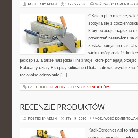
POSTED BY ADMIN
STY - 5 - 2026
MOŻLIWOŚĆ KOMENTOWAN
OKdieta.pl to miejsce, w 
spotyka się z codziennością
który obiecuje magiczne efe
przestrzeń nastawiona na d
została pomyślana tak, aby
wieku, mógł znaleźć konkr
jadłospisu, a także narzędzia i inspiracje, które pomagają przejść 
Polecamy działy Przepisy kulinarne i Dieta i zdrowie psychiczne.
racjonalne odżywianie […]
CATEGORIES:
REMONTY SILNIKA I SKRZYNI BIEGÓW
RECENZJE PRODUKTÓW
POSTED BY ADMIN
STY - 5 - 2026
MOŻLIWOŚĆ KOMENTOWAN
KącikOgrodniczy.pl to miej
entuzjastów roślin i zieleni