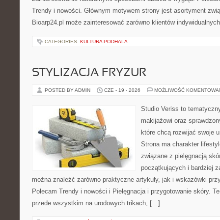
Trendy i nowości. Głównym motywem strony jest asortyment związ
Bioarp24.pl może zainteresować zarówno klientów indywidualnych
CATEGORIES:
KULTURA PODHALA
STYLIZACJA FRYZUR
POSTED BY ADMIN
CZE - 19 - 2026
MOŻLIWOŚĆ KOMENTOWA
Studio Veriss to tematyczn
makijażowi oraz sprawdzo
które chcą rozwijać swoje 
Strona ma charakter lifesty
związane z pielęgnacją skór
początkujących i bardziej
można znaleźć zarówno praktyczne artykuły, jak i wskazówki przyd
Polecam Trendy i nowości i Pielęgnacja i przygotowanie skóry. T
przede wszystkim na urodowych trikach, […]