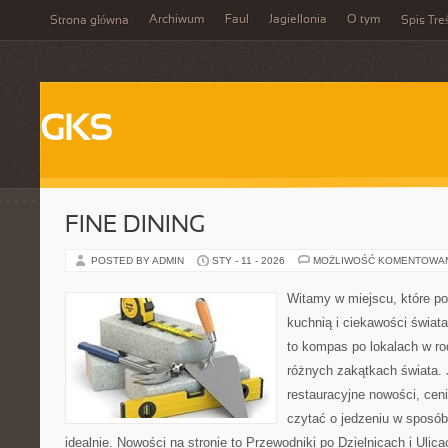
Archiwum
Faul
Jagiellonia
O tym
Strona główna
Spis Tre
GKS
FINE DINING
POSTED BY ADMIN
STY - 11 - 2026
MOŻLIWOŚĆ KOMENTOWA
Witamy w miejscu, które p
kuchnią i ciekawości świat
to kompas po lokalach w r
różnych zakątkach świata. 
restauracyjne nowości, ceni
czytać o jedzeniu w sposób 
idealnie. Nowości na stronie to Przewodniki po Dzielnicach i Ulica