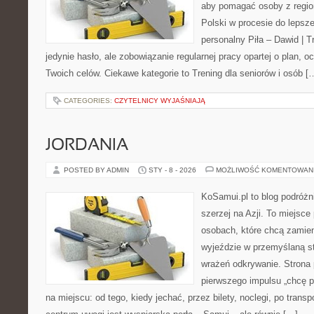
aby pomagać osoby z region
Polski w procesie do lepsze
personalny Piła – Dawid | Tre
jedynie hasło, ale zobowiązanie regularnej pracy opartej o plan, o
Twoich celów. Ciekawe kategorie to Trening dla seniorów i osób [
CATEGORIES:
CZYTELNICY WYJAŚNIAJĄ
JORDANIA
POSTED BY ADMIN
STY - 8 - 2026
MOŻLIWOŚĆ KOMENTOWAN
KoSamui.pl to blog podróżni
szerzej na Azji. To miejsce
osobach, które chcą zamien
wyjeździe w przemyślaną st
wrażeń odkrywanie. Strona 
pierwszego impulsu „chcę p
na miejscu: od tego, kiedy jechać, przez bilety, noclegi, po transp