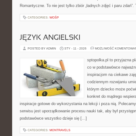
Romantyczne. To nie jest tylko zbiór „ładnych zdjęć i paru zdań”.
CATEGORIES:
WOŚP
JĘZYK ANGIELSKI
POSTED BY ADMIN
STY - 11 - 2026
MOŻLIWOŚĆ KOMENTOWA
sptopolka.pl to przyjazna 
co w podstawówce najważni
inspiracjom na ciekawe zaj
codziennym rozwijaniu umie
którym dziecko może poćwic
konkret do mądrego wspiera
inspiracje gotowe do wykorzystania na lekcji i poza nią. Polecam
serwisu jest uporządkowanie procesu nauki tak, aby był przystępn
podstawówce wszystko dzieje się […]
CATEGORIES:
MONTRAVELS