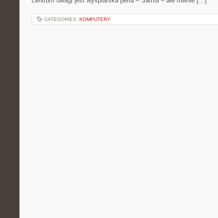
centrum uwagi jest wyspiarska perła – Samui – ale równie […]
CATEGORIES:
KOMPUTERY