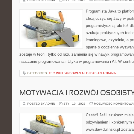
Programista Java to platfo
chcą uczyć się Javy w prak
programistyczną, ale też dla
szukają praktycznych techni
learningowe, czytelnia, a p
oparte o codzienne wyzwani
zostaje w teorii, tylko od razu zamienia się w nawyk programowan
nauczanie programowania i Etyka w programowaniu i AI. W centr
CATEGORIES:
TECHNIKI FARBOWANIA I OZDABIANIA TKANIN
MOTYWACJA I ROZWÓJ OSOBIST
POSTED BY ADMIN
STY - 10 - 2026
MOŻLIWOŚĆ KOMENTOWA
Cześć! Jeśli szukasz miejs
odżywianiem i konkretnym 
www.dawidulinski.pl został