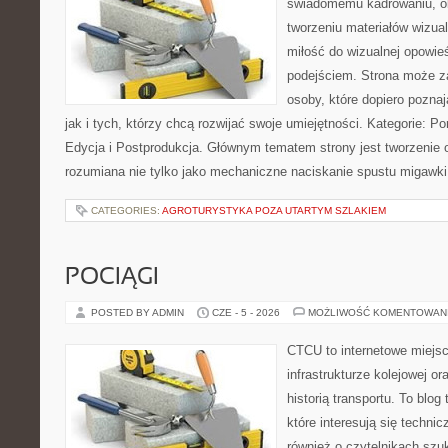
świadomemu kadrowaniu, obr
tworzeniu materiałów wizual
miłość do wizualnej opowie
podejściem. Strona może z
osoby, które dopiero poznaj
jak i tych, którzy chcą rozwijać swoje umiejętności. Kategorie: Po
Edycja i Postprodukcja. Głównym tematem strony jest tworzenie
rozumiana nie tylko jako mechaniczne naciskanie spustu migawki
CATEGORIES:
AGROTURYSTYKA POZA UTARTYM SZLAKIEM
POCIĄGI
POSTED BY ADMIN
CZE - 5 - 2026
MOŻLIWOŚĆ KOMENTOWAN
CTCU to internetowe miejsc
infrastrukturze kolejowej o
historią transportu. To blo
które interesują się technic
również o czytelnikach szu