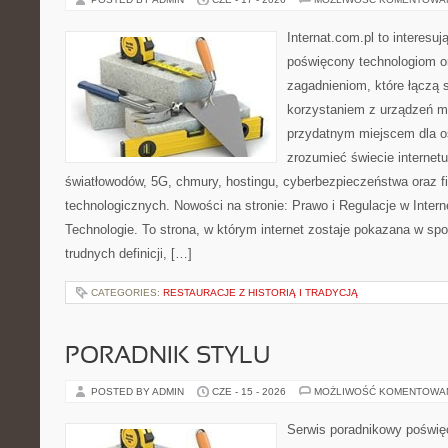
Internat.com.pl to interesu
poświęcony technologiom o
zagadnieniom, które łączą 
korzystaniem z urządzeń m
przydatnym miejscem dla os
zrozumieć świecie internet
światłowodów, 5G, chmury, hostingu, cyberbezpieczeństwa oraz 
technologicznych. Nowości na stronie: Prawo i Regulacje w Interne
Technologie. To strona, w którym internet zostaje pokazana w sp
trudnych definicji, […]
CATEGORIES:
RESTAURACJE Z HISTORIĄ I TRADYCJĄ
PORADNIK STYLU
POSTED BY ADMIN
CZE - 15 - 2026
MOŻLIWOŚĆ KOMENTOWA
Serwis poradnikowy poświęco