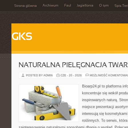
Archiwum
Faul
Jagiellonia
O tym
Strona główna
Spis Tre
GKS
NATURALNA PIELĘGNACJA TWAR
POSTED BY ADMIN
CZE - 20 - 2026
MOŻLIWOŚĆ KOMENTOWA
Bioarp24.pl to platforma in
koncentruje się wokół pro
inspirowanych naturą. Stro
miejsce prezentacji asortym
interesują się kosmetykami
roślinnych. To serwis, któr
zainteresowanie naturalnymi sposobami dbania o wygląd. Polecam