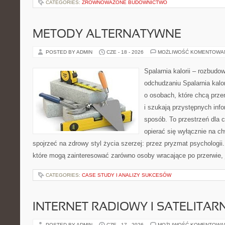
CATEGORIES:
ZRÓWNOWAŻONE BUDOWNICTWO
METODY ALTERNATYWNE
POSTED BY ADMIN
CZE - 18 - 2026
MOŻLIWOŚĆ KOMENTOWA
Spalarnia kalorii – rozbud
odchudzaniu Spalarnia kalor
o osobach, które chcą przem
i szukają przystępnych inf
sposób. To przestrzeń dla c
opierać się wyłącznie na c
spojrzeć na zdrowy styl życia szerzej: przez pryzmat psychologii
które mogą zainteresować zarówno osoby wracające po przerwie, j
CATEGORIES:
CASE STUDY I ANALIZY SUKCESÓW
INTERNET RADIOWY I SATELITAR
POSTED BY ADMIN
CZE - 17 - 2026
MOŻLIWOŚĆ KOMENTOWA