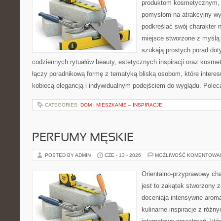
produktom kosmetycznym, u
pomysłom na atrakcyjny wyg
podkreślać swój charakter n
miejsce stworzone z myślą 
szukają prostych porad dot
codziennych rytuałów beauty, estetycznych inspiracji oraz kosme
łączy poradnikową formę z tematyką bliską osobom, które interes
kobiecą elegancją i indywidualnym podejściem do wyglądu. Pole
CATEGORIES:
DOM I MIESZKANIE – INSPIRACJE
PERFUMY MĘSKIE
POSTED BY ADMIN
CZE - 13 - 2026
MOŻLIWOŚĆ KOMENTOWA
Orientalno-przyprawowy char
jest to zakątek stworzony 
doceniają intensywne aroma
kulinarne inspiracje z różny