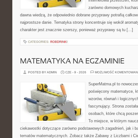
internetowa przestrzeń, kt
zarówno domowych kucharzy,
dawna wiedzą, że odpowiednio dobrane przyprawy potrafią całkow
najprostsze danie. Tematyka strony koncentruje się wokół aromat
charakter jest znacznie szerszy, ponieważ przyprawy są tu […]
CATEGORIES:
ROBDRINKI
MATEMATYKA NA EGZAMINIE
POSTED BY ADMIN
CZE - 9 - 2026
MOŻLIWOŚĆ KOMENTOWAN
SuperMatma.pl to nowoczes
poświęcony matematyce, któ
wzorów, równań i logicznyc
fascynujący. Strona został
osobach, które chcą posze
To miejsce, w którym nauc
ciekawostki dotyczące zarówno podstawowych zagadnień, jak i 
tematów matematycznych. Zobacz także Zabawy z Liczbami i Ci