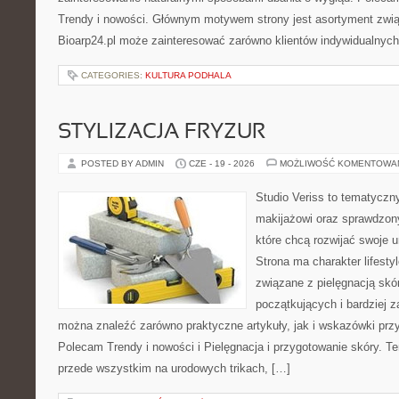
Trendy i nowości. Głównym motywem strony jest asortyment związ
Bioarp24.pl może zainteresować zarówno klientów indywidualnych
CATEGORIES:
KULTURA PODHALA
STYLIZACJA FRYZUR
POSTED BY ADMIN
CZE - 19 - 2026
MOŻLIWOŚĆ KOMENTOWA
Studio Veriss to tematyczn
makijażowi oraz sprawdzo
które chcą rozwijać swoje 
Strona ma charakter lifesty
związane z pielęgnacją skór
początkujących i bardziej
można znaleźć zarówno praktyczne artykuły, jak i wskazówki przyd
Polecam Trendy i nowości i Pielęgnacja i przygotowanie skóry. T
przede wszystkim na urodowych trikach, […]