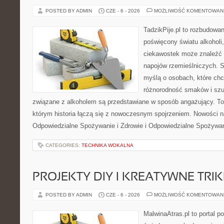
POSTED BY ADMIN
CZE - 6 - 2026
MOŻLIWOŚĆ KOMENTOWAN
TadzikPije.pl to rozbudowa
poświęcony światu alkoholi
ciekawostek może znaleźć 
napojów rzemieślniczych. S
myślą o osobach, które chc
różnorodność smaków i szu
związane z alkoholem są przedstawiane w sposób angażujący. To
którym historia łączą się z nowoczesnym spojrzeniem. Nowości na
Odpowiedzialne Spożywanie i Zdrowie i Odpowiedzialne Spożywan
CATEGORIES:
TECHNIKA WOKALNA
PROJEKTY DIY I KREATYWNE TRIK
POSTED BY ADMIN
CZE - 6 - 2026
MOŻLIWOŚĆ KOMENTOWAN
MalwinaAtras.pl to portal 