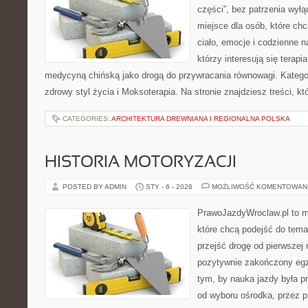
części”, bez patrzenia wył
miejsce dla osób, które chc
ciało, emocje i codzienne n
którzy interesują się terapi
medycyną chińską jako drogą do przywracania równowagi. Kategori
zdrowy styl życia i Moksoterapia. Na stronie znajdziesz treści, k
CATEGORIES:
ARCHITEKTURA DREWNIANA I REGIONALNA POLSKA
HISTORIA MOTORYZACJI
POSTED BY ADMIN
STY - 6 - 2026
MOŻLIWOŚĆ KOMENTOWAN
PrawoJazdyWroclaw.pl to m
które chcą podejść do tema
przejść drogę od pierwszej 
pozytywnie zakończony egz
tym, by nauka jazdy była p
od wyboru ośrodka, przez pr