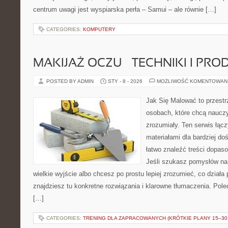
centrum uwagi jest wyspiarska perła – Samui – ale równie […]
CATEGORIES:
KOMPUTERY
MAKIJAŻ OCZU – TECHNIKI I PRO
POSTED BY ADMIN
STY - 8 - 2026
MOŻLIWOŚĆ KOMENTOWAN
Jak Się Malować to przestr
osobach, które chcą naucz
zrozumiały. Ten serwis łąc
materiałami dla bardziej d
łatwo znaleźć treści dopas
Jeśli szukasz pomysłów na 
wielkie wyjście albo chcesz po prostu lepiej zrozumieć, co działa 
znajdziesz tu konkretne rozwiązania i klarowne tłumaczenia. Pole
[…]
CATEGORIES:
TRENING DLA ZAPRACOWANYCH (KRÓTKIE PLANY 15–30 