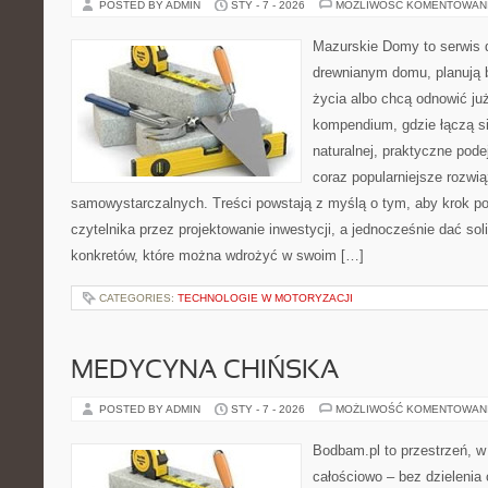
POSTED BY ADMIN
STY - 7 - 2026
MOŻLIWOŚĆ KOMENTOWAN
Mazurskie Domy to serwis d
drewnianym domu, planują 
życia albo chcą odnowić już
kompendium, gdzie łączą si
naturalnej, praktyczne pod
coraz popularniejsze rozwi
samowystarczalnych. Treści powstają z myślą o tym, aby krok p
czytelnika przez projektowanie inwestycji, a jednocześnie dać sol
konkretów, które można wdrożyć w swoim […]
CATEGORIES:
TECHNOLOGIE W MOTORYZACJI
MEDYCYNA CHIŃSKA
POSTED BY ADMIN
STY - 7 - 2026
MOŻLIWOŚĆ KOMENTOWAN
Bodbam.pl to przestrzeń, w k
całościowo – bez dzielenia 