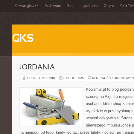
Archiwum
Faul
Jagiellonia
O tym
Strona główna
Spis Tre
GKS
JORDANIA
POSTED BY ADMIN
STY - 8 - 2026
MOŻLIWOŚĆ KOMENTOWAN
KoSamui.pl to blog podróżni
szerzej na Azji. To miejsce
osobach, które chcą zamien
wyjeździe w przemyślaną st
wrażeń odkrywanie. Strona 
pierwszego impulsu „chcę p
na miejscu: od tego, kiedy jechać, przez bilety, noclegi, po transp