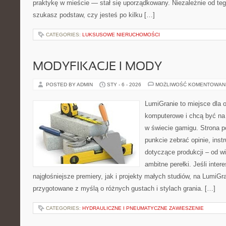
praktykę w mieście — stał się uporządkowany. Niezależnie od teg
szukasz podstaw, czy jesteś po kilku […]
CATEGORIES:
LUKSUSOWE NIERUCHOMOŚCI
MODYFIKACJE I MODY
POSTED BY ADMIN
STY - 6 - 2026
MOŻLIWOŚĆ KOMENTOWAN
LumiGranie to miejsce dla o
komputerowe i chcą być na 
w świecie gamigu. Strona p
punkcie zebrać opinie, inst
dotyczące produkcji – od wi
ambitne perełki. Jeśli inter
najgłośniejsze premiery, jak i projekty małych studiów, na LumiGra
przygotowane z myślą o różnych gustach i stylach grania. […]
CATEGORIES:
HYDRAULICZNE I PNEUMATYCZNE ZAWIESZENIE