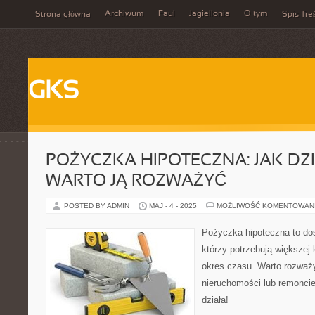
Archiwum
Faul
Jagiellonia
O tym
Strona główna
Spis Tre
GKS
POŻYCZKA HIPOTECZNA: JAK DZI
WARTO JĄ ROZWAŻYĆ
POSTED BY ADMIN
MAJ - 4 - 2025
MOŻLIWOŚĆ KOMENTOWAN
Pożyczka hipoteczna to dos
którzy potrzebują większej
okres czasu. Warto rozważy
nieruchomości lub remoncie
działa!