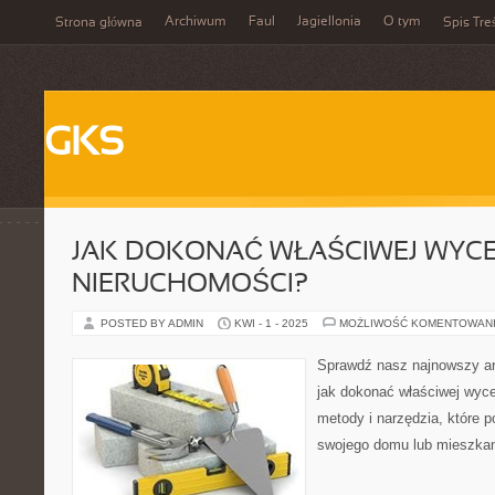
Archiwum
Faul
Jagiellonia
O tym
Strona główna
Spis Tre
GKS
JAK DOKONAĆ WŁAŚCIWEJ WYC
NIERUCHOMOŚCI?
POSTED BY ADMIN
KWI - 1 - 2025
MOŻLIWOŚĆ KOMENTOWAN
Sprawdź nasz najnowszy art
jak dokonać właściwej wyc
metody i narzędzia, które 
swojego domu lub mieszkan