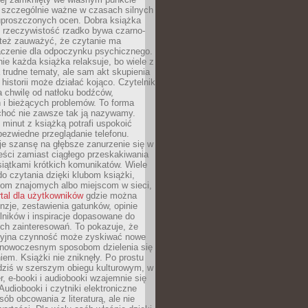
o szczególnie ważne w czasach silnych
 uproszczonych ocen. Dobra książka
e rzeczywistość rzadko bywa czarno-
 też zauważyć, że czytanie ma
czenie dla odpoczynku psychicznego.
ie każda książka relaksuje, bo wiele z
 trudne tematy, ale sam akt skupienia
 historii może działać kojąco. Czytelnik
a chwilę od natłoku bodźców,
 i bieżących problemów. To forma
choć nie zawsze tak ją nazywamy.
t minut z książką potrafi uspokoić
 bezwiedne przeglądanie telefonu.
je szansę na głębsze zanurzenie się w
eści zamiast ciągłego przeskakiwania
iątkami krótkich komunikatów. Wiele
o czytania dzięki klubom książki,
om znajomych albo miejscom w sieci,
rtal dla użytkowników
gdzie można
nzje, zestawienia gatunków, opinie
lników i inspiracje dopasowane do
ch zainteresowań. To pokazuje, że
cyjna czynność może zyskiwać nowe
i nowoczesnym sposobom dzielenia się
em. Książki nie zniknęły. Po prostu
 dziś w szerszym obiegu kulturowym, w
r, e-booki i audiobooki wzajemnie się
Audiobooki i czytniki elektroniczne
sób obcowania z literaturą, ale nie