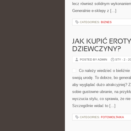
lecz również solidnym wykonaniem
Generalnie e-sklepy z […]
CATEGORIES:
BIZNES
JAK KUPIĆ EROT
DZIEWCZYNY?
POSTED BY ADMIN
STY - 2 - 2
Co należy wiedzieć o bieliźni
swoją urodę. To dobrze, bo genera
aby wyglądać dużo atrakcyjniej? Z
sobie gustowne ubranie, na przykł
wyczucia stylu, co sprawia, że ni
Szczególnie widać to […]
CATEGORIES:
FOTOWOLTAIKA