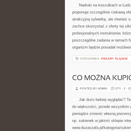
Nadruki na koszulkach w Łodzi
proponuje szczególnie ciekawą ofer
atrakcyjną sylwetkę, ale również 
zechce skorzystać z oferty tej sił
profesjonalnych instruktorów, któr
poszczególne zadania w ramach fi
organizm będzie posiadał możliwo
CATEGORIES:
PIEKARY ŚLĄSKIE
CO MOŻNA KUPIĆ
POSTED BY ADMIN
STY - 2 - 2
Jak dużo ładniej wyglądać? Te
do większości, przede wszystkim p
pieniądze zmienić własną prezenc
np. sukienek w jakimś sklepie in
www.duzaszafa.pl/kategoria/sukien