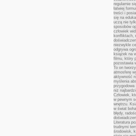
regularnie si
łatwiej formu
treści i pos
się na edukac
uczą nie tyl
sposobów op
człowiek wi
konfliktach,
doświadczen
niezwykle c
odgrywa ogro
książek na w
filmu, który 
pozostawia w
To on tworzy
atmosferę wy
aktywność ro
myślenia ab
przygodowa 
niż najbardz
Człowiek, któ
w pewnym se
wnętrzu. Ks
w świat boha
błędy, radoś
doświadczen
Literatura p
trudnymi te
środowisk, k
staje się m