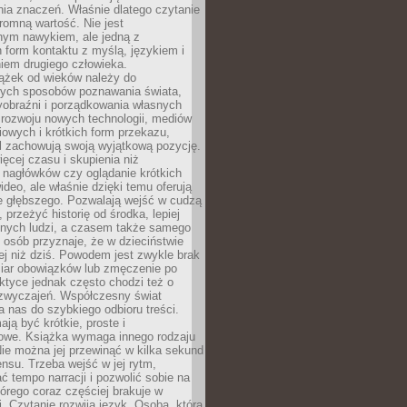
ia znaczeń. Właśnie dlatego czytanie
romną wartość. Nie jest
nym nawykiem, ale jedną z
 form kontaktu z myślą, językiem i
iem drugiego człowieka.
iążek od wieków należy do
zych sposobów poznawania świata,
yobraźni i porządkowania własnych
 rozwoju nowych technologii, mediów
owych i krótkich form przekazu,
l zachowują swoją wyjątkową pozycję.
cej czasu i skupienia niż
 nagłówków czy oglądanie krótkich
ideo, ale właśnie dzięki temu oferują
e głębszego. Pozwalają wejść w cudzą
 przeżyć historię od środka, lepiej
nnych ludzi, a czasem także samego
e osób przyznaje, że w dzieciństwie
ej niż dziś. Powodem jest zwykle brak
iar obowiązków lub zmęczenie po
ktyce jednak często chodzi też o
zwyczajeń. Współczesny świat
 nas do szybkiego odbioru treści.
ają być krótkie, proste i
owe. Książka wymaga innego rodzaju
ie można jej przewinąć w kilka sekund
ensu. Trzeba wejść w jej rytm,
 tempo narracji i pozwolić sobie na
tórego coraz częściej brakuje w
. Czytanie rozwija język. Osoba, która