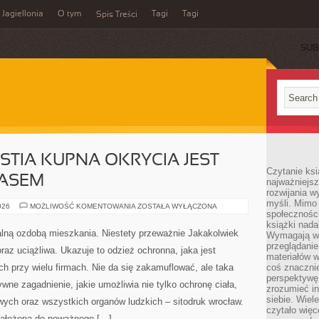
Jagiellonia
O tym
Tagi
Tagi
Spis Treści
SUB
STIA KUPNA OKRYCIA JEST
Czytanie ks
ZASEM
najważniejs
rozwijania w
myśli. Mimo
NIE
026
MOŻLIWOŚĆ KOMENTOWANIA
ZOSTAŁA WYŁĄCZONA
społeczności
ZAWSZE
KWESTIA
książki nada
KUPNA
alną ozdobą mieszkania. Niestety przeważnie Jakakolwiek
Wymagają wię
OKRYCIA
JEST
przeglądanie
raz uciążliwa. Ukazuje to odzież ochronna, jaka jest
ZROZUMIAŁA.
materiałów w
CZASEM
h przy wielu firmach. Nie da się zakamuflować, ale taka
coś znaczni
perspektywę,
wne zagadnienie, jakie umożliwia nie tylko ochronę ciała,
zrozumieć i
siebie. Wiel
wych oraz wszystkich organów ludzkich – sitodruk wrocław.
czytało więc
założona do poważnego […]