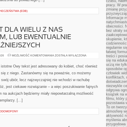
czasu, nadm
pracy. W pra
zmianę przy
PIECZEŃSTWA (EDB)
przyzwyczaja
Informacje m
natychmiast
obecności. N
T DLA WIELU Z NAS
bez utraty s
zaakceptować
YM, LUB EWENTUALNIE
skupienie, k
codzienności
ŻNIEJSZYCH
regularnie si
łatwiej formu
DZIEŃ
026
MOŻLIWOŚĆ KOMENTOWANIA
ZOSTAŁA WYŁĄCZONA
treści i pos
ŚLUBU
się na edukac
JEST
uczą nie tyl
DLA
istotne Owy tekst jest adresowany do kobiet, choć również
WIELU
sposobów op
Z
 się z niego. Zastanówmy się na poważnie, co możemy
człowiek wi
NAS
konfliktach,
NAJISTOTNIEJSZYM,
o swój ubiór, lecz najzwyczajniej nie wchodzi w rachubę
LUB
doświadczen
EWENTUALNIE
niezwykle c
óż, jest ciekawe rozwiązanie – a więc poszukiwanie fajnych
JEDNYM
Z
odgrywa ogro
NAJWAŻNIEJSZYCH
m na aukcjach będziemy miały niepowtarzalną możliwość
książek na w
filmu, który 
zemplarzy. […]
pozostawia w
To on tworzy
atmosferę wy
EODOMOFONY
aktywność ro
myślenia ab
przygodowa 