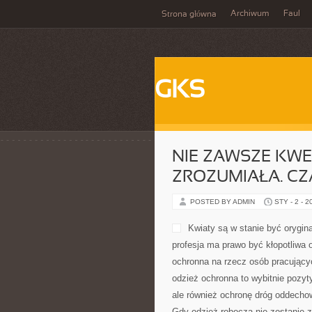
Archiwum
Faul
Strona główna
GKS
NIE ZAWSZE KWE
ZROZUMIAŁA. C
POSTED BY ADMIN
STY - 2 - 2
Kwiaty są w stanie być orygin
profesja ma prawo być kłopotliwa o
ochronna na rzecz osób pracującyc
odzież ochronna to wybitnie pozyty
ale również ochronę dróg oddecho
Gdy odzież robocza nie zostanie 