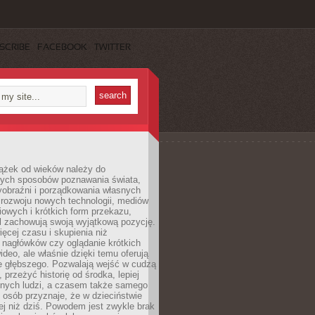
SCRIBE
FACEBOOK
TWITTER
iążek od wieków należy do
zych sposobów poznawania świata,
yobraźni i porządkowania własnych
 rozwoju nowych technologii, mediów
owych i krótkich form przekazu,
l zachowują swoją wyjątkową pozycję.
cej czasu i skupienia niż
 nagłówków czy oglądanie krótkich
ideo, ale właśnie dzięki temu oferują
e głębszego. Pozwalają wejść w cudzą
 przeżyć historię od środka, lepiej
nnych ludzi, a czasem także samego
e osób przyznaje, że w dzieciństwie
ej niż dziś. Powodem jest zwykle brak