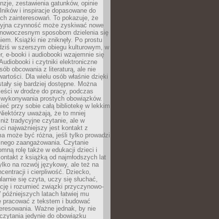
nzje, zestawienia gatunków, opinie
lników i inspiracje dopasowane do
ch zainteresowań. To pokazuje, że
cyjna czynność może zyskiwać nowe
i nowoczesnym sposobom dzielenia się
em. Książki nie zniknęły. Po prostu
 dziś w szerszym obiegu kulturowym, w
r, e-booki i audiobooki wzajemnie się
Audiobooki i czytniki elektroniczne
sób obcowania z literaturą, ale nie
wartości. Dla wielu osób właśnie dzięki
stały się bardziej dostępne. Można
eści w drodze do pracy, podczas
 wykonywania prostych obowiązków.
eć przy sobie całą bibliotekę w lekkim
Niektórzy uważają, że to mniej
niż tradycyjne czytanie, ale w
ci najważniejszy jest kontakt z
ma może być różna, jeśli tylko prowadzi
znego zaangażowania. Czytanie
mną rolę także w edukacji dzieci i
ontakt z książką od najmłodszych lat
ylko na rozwój językowy, ale też na
centracji i cierpliwość. Dziecko,
larnie się czyta, uczy się słuchać,
ację i rozumieć związki przyczynowo-
późniejszych latach łatwiej mu
e pracować z tekstem i budować
eresowania. Ważne jednak, by nie
czytania jedynie do obowiązku