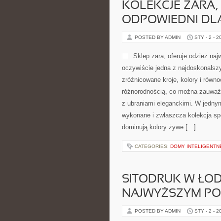
KOLEKCJE ZARA
ODPOWIEDNI DLA
POSTED BY ADMIN
STY - 2 - 2
Sklep zara, oferuje odzież naj
oczywiście jedna z najdoskonalsz
zróżnicowane kroje, kolory i równ
różnorodnością, co można zauważy
z ubraniami eleganckimi. W jednym
wykonane i zwłaszcza kolekcja spo
dominują kolory żywe […]
CATEGORIES:
DOMY INTELIGENTN
SITODRUK W ŁOD
NAJWYŻSZYM PO
POSTED BY ADMIN
STY - 2 - 2