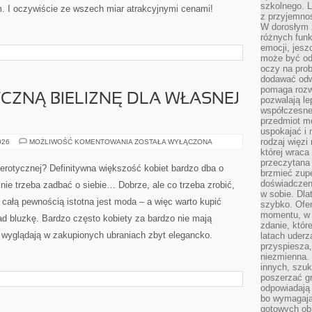
szkolnego. L
. I oczywiście ze wszech miar atrakcyjnymi cenami!
z przyjemno
W dorosłym ż
różnych funk
emocji, jesz
może być od
oczy na prob
dodawać odwa
pomaga rozw
YCZNĄ BIELIZNĘ DLA WŁASNEJ
pozwalają l
współczesneg
przedmiot m
uspokajać i 
rodzaj więzi
JAK
026
MOŻLIWOŚĆ KOMENTOWANIA
ZOSTAŁA WYŁĄCZONA
KUPIĆ
której wraca
EROTYCZNĄ
przeczytana
BIELIZNĘ
e erotycznej? Definitywna większość kobiet bardzo dba o
DLA
brzmieć zupe
WŁASNEJ
doświadczeni
lnie trzeba zadbać o siebie… Dobrze, ale co trzeba zrobić,
DZIEWCZYNY?
w sobie. Dla
 całą pewnością istotna jest moda – a więc warto kupić
szybko. Ofe
momentu, w 
ad bluzkę. Bardzo często kobiety za bardzo nie mają
zdanie, któr
e wyglądają w zakupionych ubraniach zbyt elegancko.
latach uderz
przyspiesza,
niezmienna. 
innych, szu
poszerzać gr
odpowiadają
bo wymagają
gotowych ob