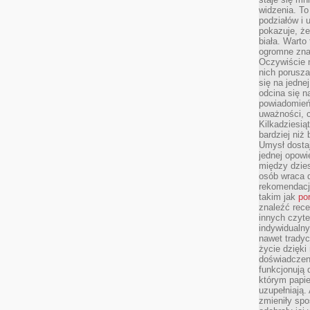
widzenia. T
podziałów i
pokazuje, ż
biała. Warto
ogromne zna
Oczywiście n
nich porusza
się na jednej
odcina się n
powiadomień
uważności, 
Kilkadziesią
bardziej niż
Umysł dosta
jednej opowi
między dzies
osób wraca d
rekomendacj
takim jak
po
znaleźć rece
innych czyte
indywidualny
nawet trady
życie dzięk
doświadczeni
funkcjonują
którym papie
uzupełniają. 
zmieniły spo