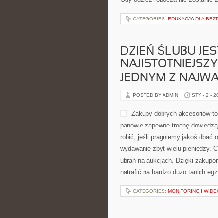
CATEGORIES:
EDUKACJA DLA BEZ
DZIEŃ ŚLUBU JES
NAJISTOTNIEJSZ
JEDNYM Z NAJWA
POSTED BY ADMIN
STY - 2 - 2
Zakupy dobrych akcesoriów to 
panowie zapewne trochę dowiedzą
robić, jeśli pragniemy jakoś dbać 
wydawanie zbyt wielu pieniędzy. C
ubrań na aukcjach. Dzięki zakupo
natrafić na bardzo dużo tanich eg
CATEGORIES:
MONITORING I WID