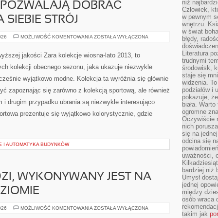
niż najbardz
, POZWALAJĄ DOBRAĆ
Człowiek, któ
w pewnym se
 SIEBIE STRÓJ
wnętrzu. Ks
w świat boha
KOLEKCJE
026
MOŻLIWOŚĆ KOMENTOWANIA
ZOSTAŁA WYŁĄCZONA
błędy, radoś
ZARA,
doświadczen
POZWALAJĄ
DOBRAĆ
Literatura p
wyższej jakości Zara kolekcje wiosna-lato 2013, to
ODPOWIEDNI
trudnymi te
DLA
ych kolekcji obecnego sezonu, jaka ukazuje niezwykle
środowisk, k
SIEBIE
STRÓJ
staje się m
ocześnie wyjątkowo modne. Kolekcja ta wyróżnia się głównie
widzenia. T
podziałów i
ć zapoznając się zarówno z kolekcją sportową, ale również
pokazuje, ż
 i drugim przypadku ubrania są niezwykle interesująco
biała. Warto
ogromne zna
rtowa prezentuje się wyjątkowo kolorystycznie, gdzie
Oczywiście n
nich porusza
się na jednej
odcina się n
E I AUTOMATYKA BUDYNKÓW
powiadomień
uważności, 
Kilkadziesią
bardziej niż
ZI, WYKONYWANY JEST NA
Umysł dosta
jednej opowi
ZIOMIE
między dzies
osób wraca d
rekomendacj
SITODRUK
026
MOŻLIWOŚĆ KOMENTOWANIA
ZOSTAŁA WYŁĄCZONA
W
takim jak
po