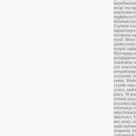
współtworzen
wciąż ma og
anachronicz
najgłębszych
doświadczen
Czytanie ks
najważniejs
rozwijania w
myśli. Mimo
społeczności
książki nada
Wymagają wię
przeglądanie
materiałów w
coś znaczni
perspektywę,
zrozumieć i
siebie. Wiel
czytało więc
czasu, nadm
pracy. W pra
zmianę przy
przyzwyczaja
Informacje m
natychmiast
obecności. N
bez utraty s
zaakceptować
skupienie, k
codzienności