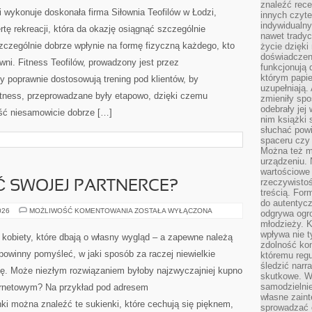
ŁODZI,
znaleźć rece
WYKONYWANY
 wykonuje doskonała firma Siłownia Teofilów w Łodzi,
innych czyte
JEST
NA
indywidualny
tę rekreacji, która da okazję osiągnąć szczególnie
NAJWYŻSZYM
nawet trady
POZIOMIE
szczególnie dobrze wpłynie na formę fizyczną każdego, kto
życie dzięk
doświadczeni
owni. Fitness Teofilów, prowadzony jest przez
funkcjonują
którym papie
zy poprawnie dostosowują trening pod klientów, by
uzupełniają. 
tness, przeprowadzane były etapowo, dzięki czemu
zmieniły spo
odebrały jej 
ść niesamowicie dobrze […]
nim książki 
słuchać powi
spaceru czy
Można też mi
urządzeniu. 
wartościowe 
rzeczywistoś
 SWOJEJ PARTNERCE?
treścią. For
do autentyc
CO
026
MOŻLIWOŚĆ KOMENTOWANIA
ZOSTAŁA WYŁĄCZONA
odgrywa ogro
MOŻNA
młodzieży. K
KUPIĆ
SWOJEJ
wpływa nie t
 kobiety, które dbają o własny wygląd – a zapewne należą
PARTNERCE?
zdolność kon
owinny pomyśleć, w jaki sposób za raczej niewielkie
któremu regu
śledzić narr
ję. Może niezłym rozwiązaniem byłoby najzwyczajniej kupno
skutkowe. W 
samodzielni
ternetowym? Na przykład pod adresem
własne zaint
ki można znaleźć te sukienki, które cechują się pięknem,
sprowadzać 