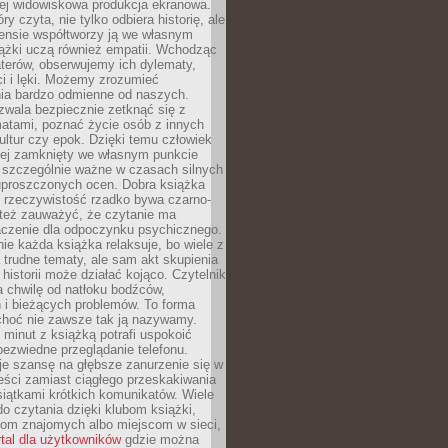
iej widowiskowa produkcja ekranowa.
ry czyta, nie tylko odbiera historię, ale
nsie współtworzy ją we własnym
iążki uczą również empatii. Wchodząc
terów, obserwujemy ich dylematy,
ci i lęki. Możemy zrozumieć
ia bardzo odmienne od naszych.
ozwala bezpiecznie zetknąć się z
matami, poznać życie osób z innych
ultur czy epok. Dzięki temu człowiek
niej zamknięty we własnym punkcie
o szczególnie ważne w czasach silnych
 uproszczonych ocen. Dobra książka
e rzeczywistość rzadko bywa czarno-
 też zauważyć, że czytanie ma
czenie dla odpoczynku psychicznego.
ie każda książka relaksuje, bo wiele z
 trudne tematy, ale sam akt skupienia
 historii może działać kojąco. Czytelnik
a chwilę od natłoku bodźców,
 i bieżących problemów. To forma
choć nie zawsze tak ją nazywamy.
t minut z książką potrafi uspokoić
 bezwiedne przeglądanie telefonu.
je szansę na głębsze zanurzenie się w
eści zamiast ciągłego przeskakiwania
iątkami krótkich komunikatów. Wiele
o czytania dzięki klubom książki,
om znajomych albo miejscom w sieci,
rtal dla użytkowników
gdzie można