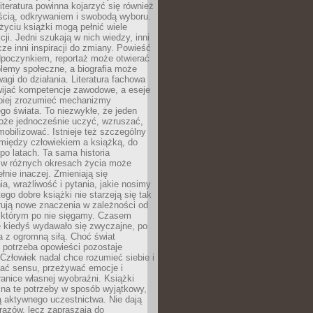
iteratura powinna kojarzyć się również
ścią, odkrywaniem i swobodą wyboru.
yciu książki mogą pełnić wiele
cji. Jedni szukają w nich wiedzy, inni
cze inni inspiracji do zmiany. Powieść
poczynkiem, reportaż może otwierać
lemy społeczne, a biografia może
gi do działania. Literatura fachowa
ijać kompetencje zawodowe, a eseje
epiej zrozumieć mechanizmy
o świata. To niezwykłe, że jeden
oże jednocześnie uczyć, wzruszać,
mobilizować. Istnieje też szczególny
 między człowiekiem a książką, do
 po latach. Ta sama historia
 w różnych okresach życia może
łnie inaczej. Zmieniają się
a, wrażliwość i pytania, jakie nosimy
tego dobre książki nie starzeją się tak
rują nowe znaczenia w zależności od
którym po nie sięgamy. Czasem
e kiedyś wydawało się zwyczajne, po
a z ogromną siłą. Choć świat
 potrzeba opowieści pozostaje
Człowiek nadal chce rozumieć siebie i
kać sensu, przeżywać emocje i
anice własnej wyobraźni. Książki
 na te potrzeby w sposób wyjątkowy,
 aktywnego uczestnictwa. Nie dają
razów, lecz zapraszają do