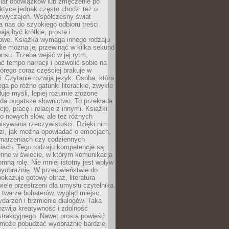
iar obowiązków lub zmęczenie po
ktyce jednak często chodzi też o
zwyczajeń. Współczesny świat
 nas do szybkiego odbioru treści.
ają być krótkie, proste i
owe. Książka wymaga innego rodzaju
ie można jej przewinąć w kilka sekund
ensu. Trzeba wejść w jej rytm,
 tempo narracji i pozwolić sobie na
tórego coraz częściej brakuje w
. Czytanie rozwija język. Osoba, która
ęga po różne gatunki literackie, zwykle
łuje myśli, lepiej rozumie złożone
iada bogatsze słownictwo. To przekłada
ję, pracę i relacje z innymi. Książki
ko nowych słów, ale też różnych
isywania rzeczywistości. Dzięki nim
dzi, jak można opowiadać o emocjach,
 marzeniach czy codziennych
iach. Tego rodzaju kompetencje są
enne w świecie, w którym komunikacja
mną rolę. Nie mniej istotny jest wpływ
yobraźnię. W przeciwieństwie do
pokazuje gotowy obraz, literatura
iele przestrzeni dla umysłu czytelnika.
 twarze bohaterów, wygląd miejsc,
darzeń i brzmienie dialogów. Taka
zwija kreatywność i zdolność
strakcyjnego. Nawet prosta powieść
może pobudzać wyobraźnię bardziej