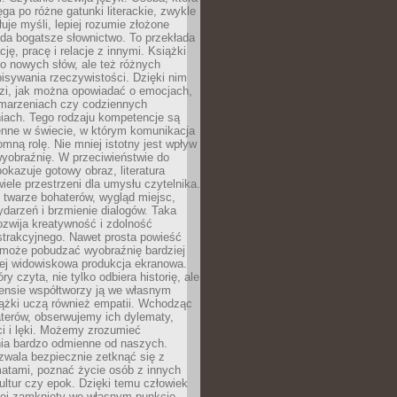
ęga po różne gatunki literackie, zwykle
łuje myśli, lepiej rozumie złożone
iada bogatsze słownictwo. To przekłada
ję, pracę i relacje z innymi. Książki
ko nowych słów, ale też różnych
isywania rzeczywistości. Dzięki nim
dzi, jak można opowiadać o emocjach,
 marzeniach czy codziennych
iach. Tego rodzaju kompetencje są
enne w świecie, w którym komunikacja
mną rolę. Nie mniej istotny jest wpływ
yobraźnię. W przeciwieństwie do
pokazuje gotowy obraz, literatura
iele przestrzeni dla umysłu czytelnika.
 twarze bohaterów, wygląd miejsc,
darzeń i brzmienie dialogów. Taka
zwija kreatywność i zdolność
strakcyjnego. Nawet prosta powieść
może pobudzać wyobraźnię bardziej
iej widowiskowa produkcja ekranowa.
ry czyta, nie tylko odbiera historię, ale
nsie współtworzy ją we własnym
iążki uczą również empatii. Wchodząc
terów, obserwujemy ich dylematy,
ci i lęki. Możemy zrozumieć
ia bardzo odmienne od naszych.
ozwala bezpiecznie zetknąć się z
matami, poznać życie osób z innych
ultur czy epok. Dzięki temu człowiek
niej zamknięty we własnym punkcie