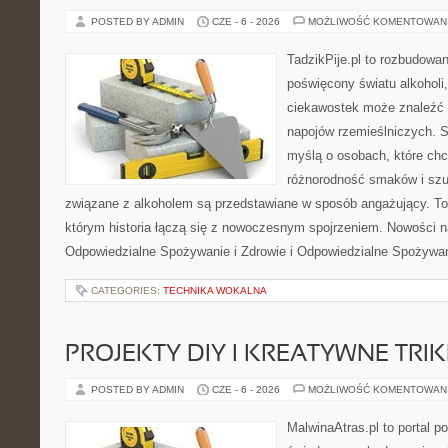
POSTED BY ADMIN
CZE - 6 - 2026
MOŻLIWOŚĆ KOMENTOWAN
TadzikPije.pl to rozbudowa
poświęcony światu alkoholi
ciekawostek może znaleźć 
napojów rzemieślniczych. S
myślą o osobach, które chc
różnorodność smaków i szu
związane z alkoholem są przedstawiane w sposób angażujący. To
którym historia łączą się z nowoczesnym spojrzeniem. Nowości na
Odpowiedzialne Spożywanie i Zdrowie i Odpowiedzialne Spożywan
CATEGORIES:
TECHNIKA WOKALNA
PROJEKTY DIY I KREATYWNE TRIK
POSTED BY ADMIN
CZE - 6 - 2026
MOŻLIWOŚĆ KOMENTOWAN
MalwinaAtras.pl to portal 