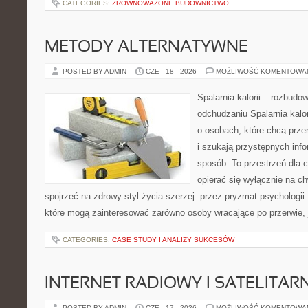
CATEGORIES:
ZRÓWNOWAŻONE BUDOWNICTWO
METODY ALTERNATYWNE
POSTED BY ADMIN
CZE - 18 - 2026
MOŻLIWOŚĆ KOMENTOWA
Spalarnia kalorii – rozbud
odchudzaniu Spalarnia kalor
o osobach, które chcą przem
i szukają przystępnych inf
sposób. To przestrzeń dla c
opierać się wyłącznie na c
spojrzeć na zdrowy styl życia szerzej: przez pryzmat psychologii
które mogą zainteresować zarówno osoby wracające po przerwie, j
CATEGORIES:
CASE STUDY I ANALIZY SUKCESÓW
INTERNET RADIOWY I SATELITAR
POSTED BY ADMIN
CZE - 17 - 2026
MOŻLIWOŚĆ KOMENTOWA