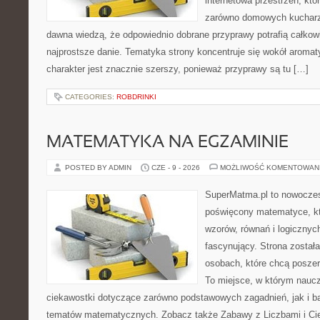
internetowa przestrzeń, kt
zarówno domowych kucharzy,
dawna wiedzą, że odpowiednio dobrane przyprawy potrafią całkow
najprostsze danie. Tematyka strony koncentruje się wokół aromat
charakter jest znacznie szerszy, ponieważ przyprawy są tu […]
CATEGORIES:
ROBDRINKI
MATEMATYKA NA EGZAMINIE
POSTED BY ADMIN
CZE - 9 - 2026
MOŻLIWOŚĆ KOMENTOWAN
SuperMatma.pl to nowoczes
poświęcony matematyce, któ
wzorów, równań i logicznyc
fascynujący. Strona został
osobach, które chcą posze
To miejsce, w którym nauc
ciekawostki dotyczące zarówno podstawowych zagadnień, jak i 
tematów matematycznych. Zobacz także Zabawy z Liczbami i Ci