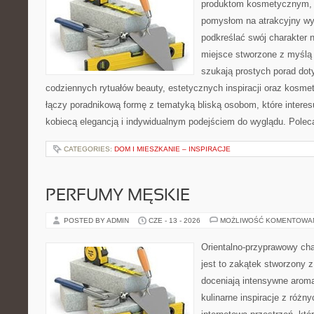
produktom kosmetycznym, u
pomysłom na atrakcyjny wyg
podkreślać swój charakter n
miejsce stworzone z myślą 
szukają prostych porad dot
codziennych rytuałów beauty, estetycznych inspiracji oraz kosme
łączy poradnikową formę z tematyką bliską osobom, które interes
kobiecą elegancją i indywidualnym podejściem do wyglądu. Pole
CATEGORIES:
DOM I MIESZKANIE – INSPIRACJE
PERFUMY MĘSKIE
POSTED BY ADMIN
CZE - 13 - 2026
MOŻLIWOŚĆ KOMENTOWA
Orientalno-przyprawowy char
jest to zakątek stworzony 
doceniają intensywne aroma
kulinarne inspiracje z różny