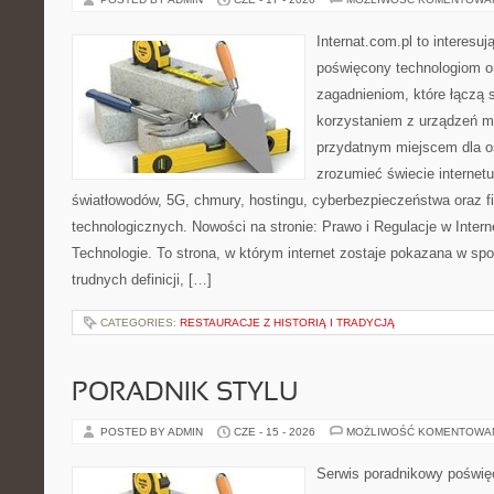
Internat.com.pl to interesu
poświęcony technologiom o
zagadnieniom, które łączą 
korzystaniem z urządzeń m
przydatnym miejscem dla os
zrozumieć świecie internet
światłowodów, 5G, chmury, hostingu, cyberbezpieczeństwa oraz 
technologicznych. Nowości na stronie: Prawo i Regulacje w Interne
Technologie. To strona, w którym internet zostaje pokazana w sp
trudnych definicji, […]
CATEGORIES:
RESTAURACJE Z HISTORIĄ I TRADYCJĄ
PORADNIK STYLU
POSTED BY ADMIN
CZE - 15 - 2026
MOŻLIWOŚĆ KOMENTOWA
Serwis poradnikowy poświęco