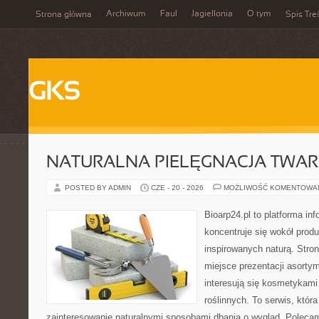
Archiwum
Faul
Jagiellonia
O tym
Strona główna
Spis Tre
GKS
NATURALNA PIELĘGNACJA TWAR
POSTED BY ADMIN
CZE - 20 - 2026
MOŻLIWOŚĆ KOMENTOWA
Bioarp24.pl to platforma in
koncentruje się wokół pro
inspirowanych naturą. Stro
miejsce prezentacji asortym
interesują się kosmetykami
roślinnych. To serwis, któr
zainteresowanie naturalnymi sposobami dbania o wygląd. Polecam