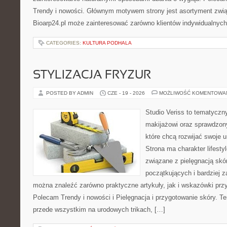
Trendy i nowości. Głównym motywem strony jest asortyment związ
Bioarp24.pl może zainteresować zarówno klientów indywidualnych
CATEGORIES:
KULTURA PODHALA
STYLIZACJA FRYZUR
POSTED BY ADMIN
CZE - 19 - 2026
MOŻLIWOŚĆ KOMENTOWA
Studio Veriss to tematyczn
makijażowi oraz sprawdzo
które chcą rozwijać swoje 
Strona ma charakter lifesty
związane z pielęgnacją skór
początkujących i bardziej
można znaleźć zarówno praktyczne artykuły, jak i wskazówki przyd
Polecam Trendy i nowości i Pielęgnacja i przygotowanie skóry. T
przede wszystkim na urodowych trikach, […]