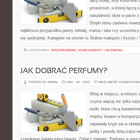
ręką mowy, listy kontrolne o
przestrzeń, w której łączą s
naturalność idzie w parze 
Dzięki temu zarówno nowoże
najbliższa przyjaciółka panny młodej, mama i tata czy uczestnic
się spokojniej. Kategorie na stronie to Ślubne makijaże i fryzury i
CATEGORIES:
SPEEDRUNNING, ACHIEVEMENTY I WYZWANIA
JAK DOBRAĆ PERFUMY?
POSTED BY ADMIN
GRU - 30 - 2025
MOŻLIWOŚĆ KOMENTOWA
Witaj w miejscu, w którym a
czymś więcej niż tylko ruty
osób, które chcą świadomie
między tonami w kompozycj
naprawdę kryje się w składz
próby i porady dotyczące 
szerokiego świata rutyn beauty. Zobacz również: Perfumy a pora r