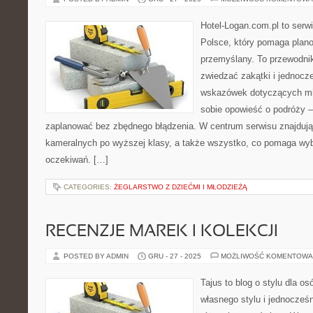
Hotel-Logan.com.pl to serw
Polsce, który pomaga plan
przemyślany. To przewodnik
zwiedzać zakątki i jednoc
wskazówek dotyczących mie
sobie opowieść o podróży –
zaplanować bez zbędnego błądzenia. W centrum serwisu znajdują
kameralnych po wyższej klasy, a także wszystko, co pomaga wy
oczekiwań. […]
CATEGORIES:
ŻEGLARSTWO Z DZIEĆMI I MŁODZIEŻĄ
RECENZJE MAREK I KOLEKCJI
POSTED BY ADMIN
GRU - 27 - 2025
MOŻLIWOŚĆ KOMENTOWA
Tajus to blog o stylu dla o
własnego stylu i jednocześ