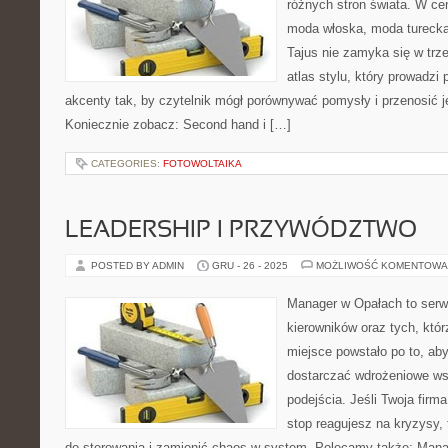
różnych stron świata. W cen
moda włoska, moda turecka
Tajus nie zamyka się w trze
atlas stylu, który prowadzi 
akcenty tak, by czytelnik mógł porównywać pomysły i przenosić j
Koniecznie zobacz: Second hand i […]
CATEGORIES:
FOTOWOLTAIKA
LEADERSHIP I PRZYWÓDZTWO
POSTED BY ADMIN
GRU - 26 - 2025
MOŻLIWOŚĆ KOMENTOWA
Manager w Opałach to serwi
kierowników oraz tych, któr
miejsce powstało po to, a
dostarczać wdrożeniowe ws
podejścia. Jeśli Twoja firma
stop reagujesz na kryzysy,
do sterowania i zamienić chaos w system. Polecamy także: Manage