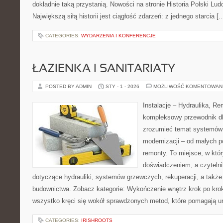
dokładnie taką przystanią. Nowości na stronie Historia Polski Ludo
Największą siłą historii jest ciągłość zdarzeń: z jednego starcia [
CATEGORIES:
WYDARZENIA I KONFERENCJE
ŁAZIENKA I SANITARIATY
POSTED BY ADMIN
STY - 1 - 2026
MOŻLIWOŚĆ KOMENTOWAN
Instalacje – Hydraulika, R
kompleksowy przewodnik dl
zrozumieć temat systemów 
modernizacji – od małych 
remonty. To miejsce, w któ
doświadczeniem, a czytelnik
dotyczące hydrauliki, systemów grzewczych, rekuperacji, a także
budownictwa. Zobacz kategorie: Wykończenie wnętrz krok po kroku
wszystko kręci się wokół sprawdzonych metod, które pomagają u
CATEGORIES:
IRISHROOTS