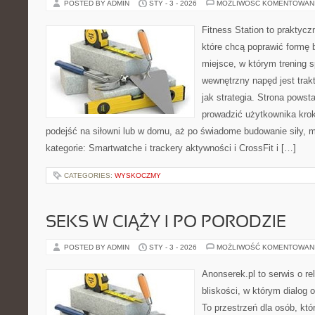
POSTED BY ADMIN
STY - 3 - 2026
MOŻLIWOŚĆ KOMENTOWAN
Fitness Station to praktycz
które chcą poprawić formę 
miejsce, w którym trening s
wewnętrzny napęd jest tra
jak strategia. Strona powst
prowadzić użytkownika krok
podejść na siłowni lub w domu, aż po świadome budowanie siły, m
kategorie: Smartwatche i trackery aktywności i CrossFit i […]
CATEGORIES:
WYSKOCZMY
SEKS W CIĄŻY I PO PORODZIE
POSTED BY ADMIN
STY - 3 - 2026
MOŻLIWOŚĆ KOMENTOWAN
Anonserek.pl to serwis o re
bliskości, w którym dialog o
To przestrzeń dla osób, któ