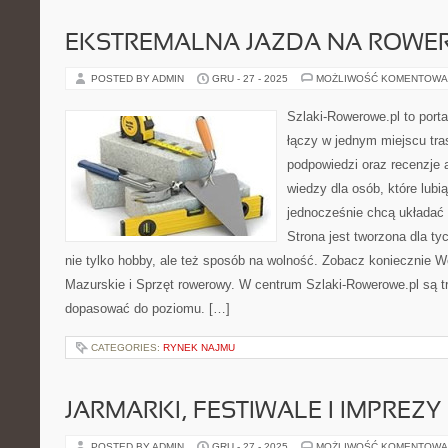
EKSTREMALNA JAZDA NA ROWE
POSTED BY ADMIN
GRU - 27 - 2025
MOŻLIWOŚĆ KOMENTOWA
Szlaki-Rowerowe.pl to porta
łączy w jednym miejscu tr
podpowiedzi oraz recenzje
wiedzy dla osób, które lubią
jednocześnie chcą układać 
Strona jest tworzona dla ty
nie tylko hobby, ale też sposób na wolność. Zobacz koniecznie
Mazurskie i Sprzęt rowerowy. W centrum Szlaki-Rowerowe.pl są t
dopasować do poziomu. […]
CATEGORIES:
RYNEK NAJMU
JARMARKI, FESTIWALE I IMPREZ
POSTED BY ADMIN
GRU - 27 - 2025
MOŻLIWOŚĆ KOMENTOWA