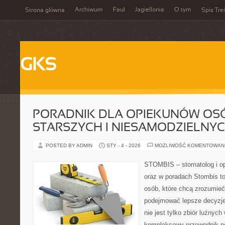
Archiwum
Faul
Jagiellonia
O tym
Strona główna
Spis Tre
GKS
PORADNIK DLA OPIEKUNÓW OS
STARSZYCH I NIESAMODZIELNY
POSTED BY ADMIN
STY - 4 - 2026
MOŻLIWOŚĆ KOMENTOWAN
STOMBIS – stomatolog i op
oraz w poradach Stombis to
osób, które chcą zrozumieć
podejmować lepsze decyzje 
nie jest tylko zbiór luźnyc
kompleksowy przewodnik po