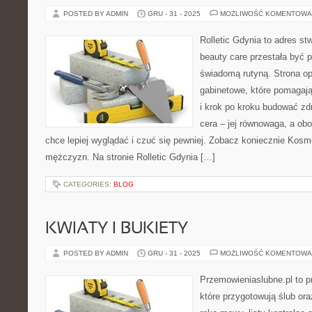
POSTED BY ADMIN
GRU - 31 - 2025
MOŻLIWOŚĆ KOMENTOWA
Rolletic Gdynia to adres s
beauty care przestała być p
świadomą rutyną. Strona op
gabinetowe, które pomagaj
i krok po kroku budować zd
cera – jej równowaga, a obo
chce lepiej wyglądać i czuć się pewniej. Zobacz koniecznie Kosme
mężczyzn. Na stronie Rolletic Gdynia […]
CATEGORIES:
BLOG
KWIATY I BUKIETY
POSTED BY ADMIN
GRU - 31 - 2025
MOŻLIWOŚĆ KOMENTOWA
Przemowieniaslubne.pl to p
które przygotowują ślub or