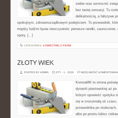
siebie oraz wzmocnić związ
bez taniej sensacji. Tu rzet
delikatnością, a fałszywe 
spokojnym, zdroworozsądkowym podejściem. To przewodnik, któr
między ludźmi bywa nieoczywiste: pierwsze randki, zauroczenie, 
spory, […]
CATEGORIES:
ŁOWIECTWO Z PSAMI
ZŁOTY WIEK
POSTED BY ADMIN
STY - 1 - 2026
MOŻLIWOŚĆ KOMENTOWAN
KoronaMK to strona poświęc
dynastii piastowskiej aż po
którym opowieść spotyka się
się w zrozumiałą oś czasu.
przewodnika po stuleciach,
albo po prostu lubisz ciek