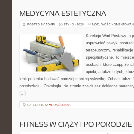
MEDYCYNA ESTETYCZNA
POSTED BY ADMIN
STY - 3 - 2026
MOŻLIWOŚĆ KOMENTOWAN
Korekcja Wad Postawy to pr
usprawniać nawyki postural
terapeutyczny, rehabilitacj
specjalistyczne. To miejsc
osobach, które czują, że ic
opieki, a także o tych, któr
krok po kroku budować bardziej stabilną sylwetkę. Zobacz także P
przedszkolu i Onkologia. Na stronie znajdziesz dokładne materiał
[…]
CATEGORIES:
MODA ŚLUBNA
FITNESS W CIĄŻY I PO PORODZIE