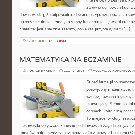
internetowa przestrzeń, kt
zarówno domowych kucharzy,
dawna wiedzą, że odpowiednio dobrane przyprawy potrafią całkow
najprostsze danie. Tematyka strony koncentruje się wokół aromat
charakter jest znacznie szerszy, ponieważ przyprawy są tu […]
CATEGORIES:
ROBDRINKI
MATEMATYKA NA EGZAMINIE
POSTED BY ADMIN
CZE - 9 - 2026
MOŻLIWOŚĆ KOMENTOWAN
SuperMatma.pl to nowoczes
poświęcony matematyce, któ
wzorów, równań i logicznyc
fascynujący. Strona został
osobach, które chcą posze
To miejsce, w którym nauc
ciekawostki dotyczące zarówno podstawowych zagadnień, jak i 
tematów matematycznych. Zobacz także Zabawy z Liczbami i Ci