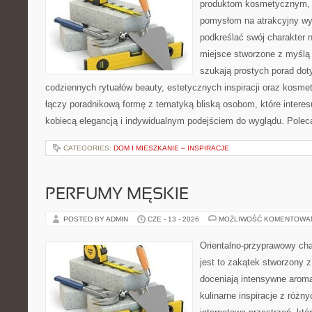
produktom kosmetycznym, u
pomysłom na atrakcyjny wyg
podkreślać swój charakter n
miejsce stworzone z myślą 
szukają prostych porad dot
codziennych rytuałów beauty, estetycznych inspiracji oraz kosme
łączy poradnikową formę z tematyką bliską osobom, które interes
kobiecą elegancją i indywidualnym podejściem do wyglądu. Pole
CATEGORIES:
DOM I MIESZKANIE – INSPIRACJE
PERFUMY MĘSKIE
POSTED BY ADMIN
CZE - 13 - 2026
MOŻLIWOŚĆ KOMENTOWA
Orientalno-przyprawowy char
jest to zakątek stworzony 
doceniają intensywne aroma
kulinarne inspiracje z różny