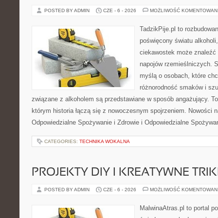
POSTED BY ADMIN
CZE - 6 - 2026
MOŻLIWOŚĆ KOMENTOWAN
TadzikPije.pl to rozbudowa
poświęcony światu alkoholi
ciekawostek może znaleźć 
napojów rzemieślniczych. S
myślą o osobach, które chc
różnorodność smaków i szu
związane z alkoholem są przedstawiane w sposób angażujący. To
którym historia łączą się z nowoczesnym spojrzeniem. Nowości na
Odpowiedzialne Spożywanie i Zdrowie i Odpowiedzialne Spożywan
CATEGORIES:
TECHNIKA WOKALNA
PROJEKTY DIY I KREATYWNE TRIK
POSTED BY ADMIN
CZE - 6 - 2026
MOŻLIWOŚĆ KOMENTOWAN
MalwinaAtras.pl to portal 