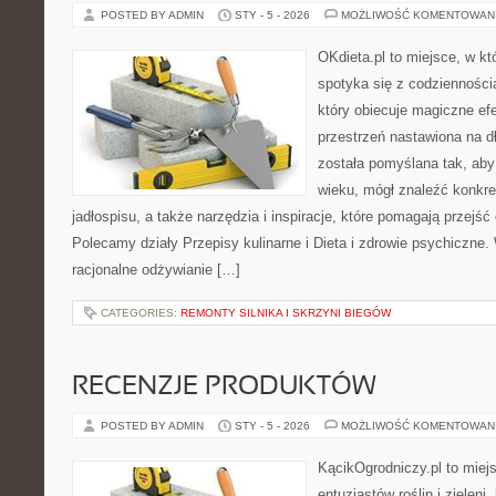
POSTED BY ADMIN
STY - 5 - 2026
MOŻLIWOŚĆ KOMENTOWAN
OKdieta.pl to miejsce, w 
spotyka się z codziennością
który obiecuje magiczne efe
przestrzeń nastawiona na d
została pomyślana tak, aby
wieku, mógł znaleźć konkr
jadłospisu, a także narzędzia i inspiracje, które pomagają przejść 
Polecamy działy Przepisy kulinarne i Dieta i zdrowie psychiczne.
racjonalne odżywianie […]
CATEGORIES:
REMONTY SILNIKA I SKRZYNI BIEGÓW
RECENZJE PRODUKTÓW
POSTED BY ADMIN
STY - 5 - 2026
MOŻLIWOŚĆ KOMENTOWAN
KącikOgrodniczy.pl to miej
entuzjastów roślin i zieleni