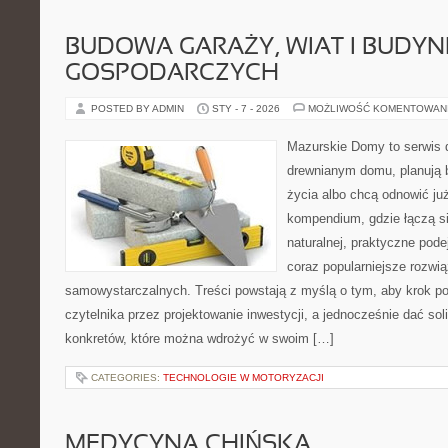
BUDOWA GARAŻY, WIAT I BUDY
GOSPODARCZYCH
POSTED BY ADMIN
STY - 7 - 2026
MOŻLIWOŚĆ KOMENTOWAN
Mazurskie Domy to serwis d
drewnianym domu, planują 
życia albo chcą odnowić już
kompendium, gdzie łączą si
naturalnej, praktyczne pod
coraz popularniejsze rozwi
samowystarczalnych. Treści powstają z myślą o tym, aby krok p
czytelnika przez projektowanie inwestycji, a jednocześnie dać sol
konkretów, które można wdrożyć w swoim […]
CATEGORIES:
TECHNOLOGIE W MOTORYZACJI
MEDYCYNA CHIŃSKA