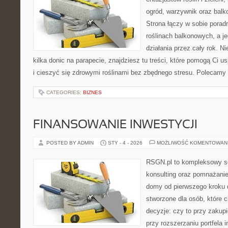
ogród, warzywnik oraz bal
Strona łączy w sobie porad
roślinach balkonowych, a je
działania przez cały rok. N
kilka donic na parapecie, znajdziesz tu treści, które pomogą Ci u
i cieszyć się zdrowymi roślinami bez zbędnego stresu. Polecamy
CATEGORIES:
BIZNES
FINANSOWANIE INWESTYCJI
POSTED BY ADMIN
STY - 4 - 2026
MOŻLIWOŚĆ KOMENTOWAN
RSGN.pl to kompleksowy se
konsulting oraz pomnażani
domy od pierwszego kroku do
stworzone dla osób, które
decyzje: czy to przy zakup
przy rozszerzaniu portfela 