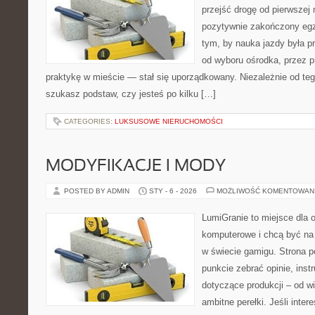
przejść drogę od pierwszej 
pozytywnie zakończony egz
tym, by nauka jazdy była p
od wyboru ośrodka, przez pr
praktykę w mieście — stał się uporządkowany. Niezależnie od teg
szukasz podstaw, czy jesteś po kilku […]
CATEGORIES:
LUKSUSOWE NIERUCHOMOŚCI
MODYFIKACJE I MODY
POSTED BY ADMIN
STY - 6 - 2026
MOŻLIWOŚĆ KOMENTOWAN
LumiGranie to miejsce dla o
komputerowe i chcą być na 
w świecie gamigu. Strona p
punkcie zebrać opinie, inst
dotyczące produkcji – od wi
ambitne perełki. Jeśli inter