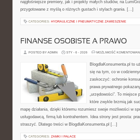
najgłośniejsze premiery, jak i projekty małych studiów, na LumiGra
przygotowane z myślą o różnych gustach i stylach grania. […]
CATEGORIES:
HYDRAULICZNE I PNEUMATYCZNE ZAWIESZENIE
FINANSE OSOBISTE A PRAWO
POSTED BY ADMIN
STY - 6 - 2026
MOŻLIWOŚĆ KOMENTOWAN
BlogdlaKonsumenta.pl to uż
się na tym, co w codziennym
zaskoczyć: ochronie konsu
prawa prywatnego pokazan
„urzędowości”. To miejsce p
które zwykle brzmią jak su
mapę działania, dzięki któremu rozumiesz swoje możliwości w sp
usługodawcą, firmą lub kontrahentem. Idea strony jest prosta: p
straszyć. Dlatego treści w BlogdlaKonsumenta.pl […]
CATEGORIES:
ZAMKI I PAŁACE