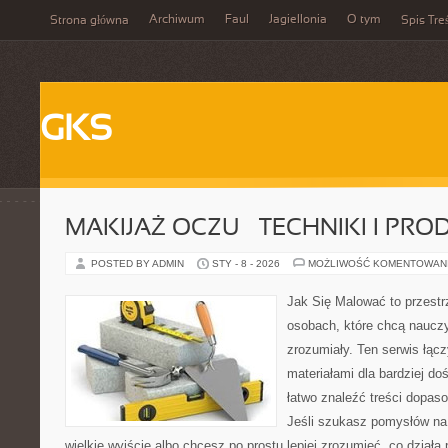
Archiwum
Faul
Jagiellonia
O tym
Strona główna
Spis Tre
GKS
MAKIJAŻ OCZU – TECHNIKI I PRO
POSTED BY ADMIN
STY - 8 - 2026
MOŻLIWOŚĆ KOMENTOWAN
Jak Się Malować to przestr
osobach, które chcą naucz
zrozumiały. Ten serwis łąc
materiałami dla bardziej d
łatwo znaleźć treści dopas
Jeśli szukasz pomysłów na 
wielkie wyjście albo chcesz po prostu lepiej zrozumieć, co działa 