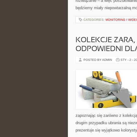
rozwiązanie – a więc poszukiwani
będziemy miały niepowtarzalną mo
CATEGORIES:
MONITORING I WID
KOLEKCJE ZARA
ODPOWIEDNI DLA
POSTED BY ADMIN
STY - 2 - 2
zapoznając się zarówno z kolekcją
drugim przypadku ubrania są niez
prezentuje się wyjątkowo koloryst