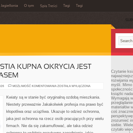
Jagiellonia
O tym
Tagi
Tagi
Spis Treści
SUB
STIA KUPNA OKRYCIA JEST
Czytanie ks
ZASEM
najważniejs
rozwijania w
myśli. Mimo
NIE
026
MOŻLIWOŚĆ KOMENTOWANIA
ZOSTAŁA WYŁĄCZONA
społeczności
ZAWSZE
KWESTIA
książki nada
KUPNA
Kwiaty są w stanie być oryginalną ozdobą mieszkania.
Wymagają wię
OKRYCIA
JEST
przeglądanie
Niestety przeważnie Jakakolwiek profesja ma prawo być
ZROZUMIAŁA.
materiałów w
CZASEM
kłopotliwa oraz uciążliwa. Ukazuje to odzież ochronna,
coś znaczni
perspektywę,
jaka jest ochronna na rzecz osób pracujących przy wielu
zrozumieć i
siebie. Wiel
firmach. Nie da się zakamuflować, ale taka odzież
czytało więc
ochronna to wybitnie pozytywne zagadnienie, jakie