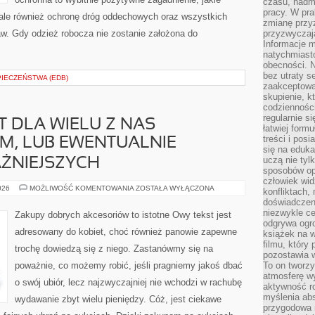
czasu, nadm
pracy. W pra
, ale również ochronę dróg oddechowych oraz wszystkich
zmianę przy
aw. Gdy odzież robocza nie zostanie założona do
przyzwyczaja
Informacje m
natychmiast
obecności. N
bez utraty s
PIECZEŃSTWA (EDB)
zaakceptować
skupienie, k
codzienności
regularnie si
T DLA WIELU Z NAS
łatwiej formu
treści i pos
YM, LUB EWENTUALNIE
się na edukac
uczą nie tyl
ŻNIEJSZYCH
sposobów op
człowiek wi
DZIEŃ
026
MOŻLIWOŚĆ KOMENTOWANIA
ZOSTAŁA WYŁĄCZONA
konfliktach,
ŚLUBU
doświadczen
JEST
DLA
niezwykle c
Zakupy dobrych akcesoriów to istotne Owy tekst jest
WIELU
odgrywa ogro
Z
adresowany do kobiet, choć również panowie zapewne
książek na w
NAS
NAJISTOTNIEJSZYM,
filmu, który 
trochę dowiedzą się z niego. Zastanówmy się na
LUB
pozostawia w
EWENTUALNIE
poważnie, co możemy robić, jeśli pragniemy jakoś dbać
To on tworzy
JEDNYM
Z
atmosferę wy
NAJWAŻNIEJSZYCH
o swój ubiór, lecz najzwyczajniej nie wchodzi w rachubę
aktywność ro
myślenia ab
wydawanie zbyt wielu pieniędzy. Cóż, jest ciekawe
przygodowa 