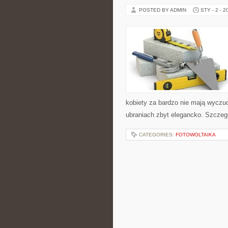
POSTED BY ADMIN
STY - 2 - 2
kobiety za bardzo nie mają wyczuc
ubraniach zbyt elegancko. Szczegó
CATEGORIES:
FOTOWOLTAIKA