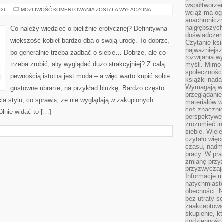
współtworzen
JAK
026
MOŻLIWOŚĆ KOMENTOWANIA
ZOSTAŁA WYŁĄCZONA
wciąż ma og
KUPIĆ
anachronicz
EROTYCZNĄ
BIELIZNĘ
najgłębszych
Co należy wiedzieć o bieliźnie erotycznej? Definitywna
DLA
doświadczen
WŁASNEJ
większość kobiet bardzo dba o swoją urodę. To dobrze,
Czytanie ks
DZIEWCZYNY?
najważniejs
bo generalnie trzeba zadbać o siebie… Dobrze, ale co
rozwijania w
trzeba zrobić, aby wyglądać dużo atrakcyjniej? Z całą
myśli. Mimo
społeczności
pewnością istotna jest moda – a więc warto kupić sobie
książki nada
Wymagają wię
gustowne ubranie, na przykład bluzkę. Bardzo często
przeglądanie
ia stylu, co sprawia, że nie wyglądają w zakupionych
materiałów w
coś znaczni
lnie widać to […]
perspektywę,
zrozumieć i
siebie. Wiel
czytało więc
czasu, nadm
pracy. W pra
zmianę przy
przyzwyczaja
Informacje m
natychmiast
obecności. N
bez utraty s
zaakceptować
skupienie, k
codzienności