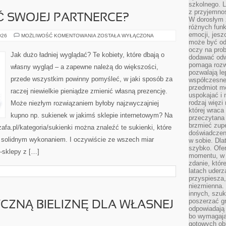
szkolnego. L
z przyjemno
 SWOJEJ PARTNERCE?
W dorosłym ż
różnych funk
emocji, jesz
CO
026
MOŻLIWOŚĆ KOMENTOWANIA
ZOSTAŁA WYŁĄCZONA
MOŻNA
może być od
KUPIĆ
oczy na prob
SWOJEJ
Jak dużo ładniej wyglądać? Te kobiety, które dbają o
dodawać odwa
PARTNERCE?
pomaga rozw
własny wygląd – a zapewne należą do większości,
pozwalają l
przede wszystkim powinny pomyśleć, w jaki sposób za
współczesneg
przedmiot m
raczej niewielkie pieniądze zmienić własną prezencję.
uspokajać i 
rodzaj więzi
Może niezłym rozwiązaniem byłoby najzwyczajniej
której wraca
kupno np. sukienek w jakimś sklepie internetowym? Na
przeczytana
brzmieć zupe
a.pl/kategoria/sukienki można znaleźć te sukienki, które
doświadczeni
ż solidnym wykonaniem. I oczywiście ze wszech miar
w sobie. Dla
szybko. Ofe
-sklepy z […]
momentu, w 
zdanie, któr
latach uderz
przyspiesza,
niezmienna. 
innych, szu
poszerzać gr
YCZNĄ BIELIZNĘ DLA WŁASNEJ
odpowiadają
bo wymagają
gotowych ob