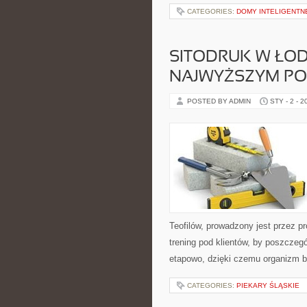
CATEGORIES:
DOMY INTELIGENTN
SITODRUK W ŁOD
NAJWYŻSZYM PO
POSTED BY ADMIN
STY - 2 - 2
Teofilów, prowadzony jest przez p
trening pod klientów, by poszczeg
etapowo, dzięki czemu organizm b
CATEGORIES:
PIEKARY ŚLĄSKIE