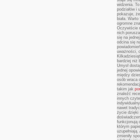
widzenia. T
podziałów i
pokazuje, ż
biała. Warto
ogromne zna
Oczywiście n
nich porusza
się na jednej
odcina się n
powiadomień
uważności, 
Kilkadziesią
bardziej niż
Umysł dosta
jednej opowi
między dzies
osób wraca d
rekomendacj
takim jak
po
znaleźć rece
innych czyte
indywidualny
nawet trady
życie dzięk
doświadczeni
funkcjonują
którym papie
uzupełniają. 
zmieniły spo