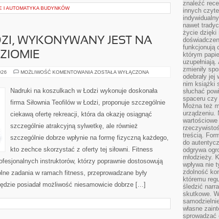
znaleźć rece
E I AUTOMATYKA BUDYNKÓW
innych czyte
indywidualny
nawet trady
życie dzięk
ZI, WYKONYWANY JEST NA
doświadczeni
funkcjonują
ZIOMIE
którym papie
uzupełniają. 
zmieniły spo
SITODRUK
026
MOŻLIWOŚĆ KOMENTOWANIA
ZOSTAŁA WYŁĄCZONA
odebrały jej 
W
ŁODZI,
nim książki 
WYKONYWANY
Nadruki na koszulkach w Łodzi wykonuje doskonała
słuchać powi
JEST
spaceru czy
NA
firma Siłownia Teofilów w Łodzi, proponuje szczególnie
NAJWYŻSZYM
Można też mi
POZIOMIE
urządzeniu. 
ciekawą ofertę rekreacji, która da okazję osiągnąć
wartościowe 
szczególnie atrakcyjną sylwetkę, ale również
rzeczywistoś
treścią. For
szczególnie dobrze wpłynie na formę fizyczną każdego,
do autentyc
kto zechce skorzystać z oferty tej siłowni. Fitness
odgrywa ogro
młodzieży. K
rofesjonalnych instruktorów, którzy poprawnie dostosowują
wpływa nie t
zdolność kon
ólne zadania w ramach fitness, przeprowadzane były
któremu regu
ędzie posiadał możliwość niesamowicie dobrze […]
śledzić narr
skutkowe. W 
samodzielni
własne zaint
sprowadzać 