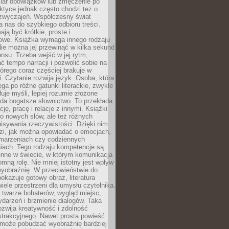
iar obowiązków lub zmęczenie po
ktyce jednak często chodzi też o
zwyczajeń. Współczesny świat
 nas do szybkiego odbioru treści.
ają być krótkie, proste i
owe. Książka wymaga innego rodzaju
ie można jej przewinąć w kilka sekund
ensu. Trzeba wejść w jej rytm,
 tempo narracji i pozwolić sobie na
tórego coraz częściej brakuje w
. Czytanie rozwija język. Osoba, która
ęga po różne gatunki literackie, zwykle
łuje myśli, lepiej rozumie złożone
iada bogatsze słownictwo. To przekłada
ję, pracę i relacje z innymi. Książki
ko nowych słów, ale też różnych
isywania rzeczywistości. Dzięki nim
dzi, jak można opowiadać o emocjach,
 marzeniach czy codziennych
iach. Tego rodzaju kompetencje są
enne w świecie, w którym komunikacja
mną rolę. Nie mniej istotny jest wpływ
yobraźnię. W przeciwieństwie do
pokazuje gotowy obraz, literatura
iele przestrzeni dla umysłu czytelnika.
 twarze bohaterów, wygląd miejsc,
darzeń i brzmienie dialogów. Taka
zwija kreatywność i zdolność
strakcyjnego. Nawet prosta powieść
może pobudzać wyobraźnię bardziej