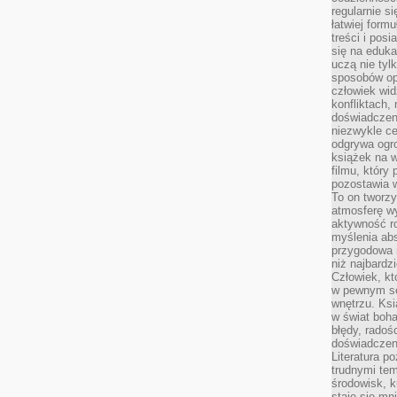
regularnie si
łatwiej formu
treści i pos
się na edukac
uczą nie tyl
sposobów op
człowiek wi
konfliktach,
doświadczen
niezwykle c
odgrywa ogro
książek na w
filmu, który 
pozostawia w
To on tworzy
atmosferę wy
aktywność ro
myślenia ab
przygodowa 
niż najbardz
Człowiek, któ
w pewnym se
wnętrzu. Ks
w świat boha
błędy, radoś
doświadczen
Literatura p
trudnymi te
środowisk, k
staje się m