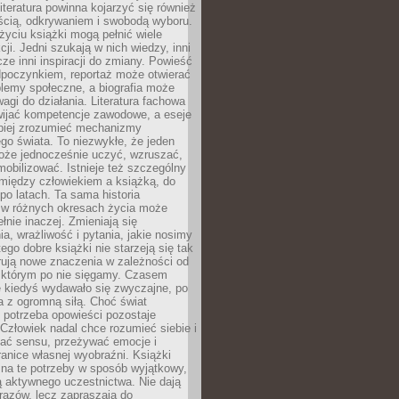
iteratura powinna kojarzyć się również
ścią, odkrywaniem i swobodą wyboru.
yciu książki mogą pełnić wiele
cji. Jedni szukają w nich wiedzy, inni
cze inni inspiracji do zmiany. Powieść
poczynkiem, reportaż może otwierać
lemy społeczne, a biografia może
gi do działania. Literatura fachowa
ijać kompetencje zawodowe, a eseje
epiej zrozumieć mechanizmy
o świata. To niezwykłe, że jeden
oże jednocześnie uczyć, wzruszać,
mobilizować. Istnieje też szczególny
 między człowiekiem a książką, do
 po latach. Ta sama historia
 w różnych okresach życia może
łnie inaczej. Zmieniają się
a, wrażliwość i pytania, jakie nosimy
tego dobre książki nie starzeją się tak
rują nowe znaczenia w zależności od
którym po nie sięgamy. Czasem
e kiedyś wydawało się zwyczajne, po
a z ogromną siłą. Choć świat
 potrzeba opowieści pozostaje
Człowiek nadal chce rozumieć siebie i
kać sensu, przeżywać emocje i
anice własnej wyobraźni. Książki
 na te potrzeby w sposób wyjątkowy,
 aktywnego uczestnictwa. Nie dają
razów, lecz zapraszają do