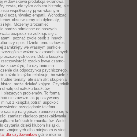
iej widowiskowa produkcja ekranowa.
ry czyta, nie tylko odbiera historię, ale
nsie współtworzy ją we własnym
iążki uczą również empatii. Wchodząc
terów, obserwujemy ich dylematy,
ci i lęki. Możemy zrozumieć
ia bardzo odmienne od naszych.
ozwala bezpiecznie zetknąć się z
matami, poznać życie osób z innych
ultur czy epok. Dzięki temu człowiek
niej zamknięty we własnym punkcie
o szczególnie ważne w czasach silnych
 uproszczonych ocen. Dobra książka
e rzeczywistość rzadko bywa czarno-
 też zauważyć, że czytanie ma
czenie dla odpoczynku psychicznego.
ie każda książka relaksuje, bo wiele z
 trudne tematy, ale sam akt skupienia
 historii może działać kojąco. Czytelnik
a chwilę od natłoku bodźców,
 i bieżących problemów. To forma
choć nie zawsze tak ją nazywamy.
t minut z książką potrafi uspokoić
 bezwiedne przeglądanie telefonu.
je szansę na głębsze zanurzenie się w
eści zamiast ciągłego przeskakiwania
iątkami krótkich komunikatów. Wiele
o czytania dzięki klubom książki,
om znajomych albo miejscom w sieci,
rtal dla użytkowników
gdzie można