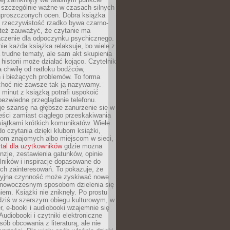
o szczególnie ważne w czasach silnych
 uproszczonych ocen. Dobra książka
e rzeczywistość rzadko bywa czarno-
 też zauważyć, że czytanie ma
czenie dla odpoczynku psychicznego.
ie każda książka relaksuje, bo wiele z
 trudne tematy, ale sam akt skupienia
 historii może działać kojąco. Czytelnik
a chwilę od natłoku bodźców,
 i bieżących problemów. To forma
choć nie zawsze tak ją nazywamy.
t minut z książką potrafi uspokoić
 bezwiedne przeglądanie telefonu.
je szansę na głębsze zanurzenie się w
eści zamiast ciągłego przeskakiwania
iątkami krótkich komunikatów. Wiele
o czytania dzięki klubom książki,
om znajomych albo miejscom w sieci,
rtal dla użytkowników
gdzie można
nzje, zestawienia gatunków, opinie
lników i inspiracje dopasowane do
ch zainteresowań. To pokazuje, że
cyjna czynność może zyskiwać nowe
i nowoczesnym sposobom dzielenia się
em. Książki nie zniknęły. Po prostu
 dziś w szerszym obiegu kulturowym, w
r, e-booki i audiobooki wzajemnie się
Audiobooki i czytniki elektroniczne
sób obcowania z literaturą, ale nie