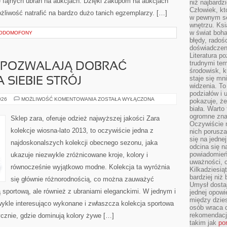
e fajnych ubrań na aukcjach. Dzięki zakupom na aukcjach
niż najbardz
Człowiek, któ
żliwość natrafić na bardzo dużo tanich egzemplarzy. […]
w pewnym se
wnętrzu. Ks
w świat boha
EODOMOFONY
błędy, radoś
doświadczen
Literatura p
trudnymi te
, POZWALAJĄ DOBRAĆ
środowisk, k
staje się m
 SIEBIE STRÓJ
widzenia. T
podziałów i
KOLEKCJE
026
MOŻLIWOŚĆ KOMENTOWANIA
ZOSTAŁA WYŁĄCZONA
pokazuje, ż
ZARA,
biała. Warto
POZWALAJĄ
DOBRAĆ
ogromne zna
Sklep zara, oferuje odzież najwyższej jakości Zara
ODPOWIEDNI
Oczywiście n
DLA
kolekcje wiosna-lato 2013, to oczywiście jedna z
nich porusza
SIEBIE
STRÓJ
się na jednej
najdoskonalszych kolekcji obecnego sezonu, jaka
odcina się n
powiadomień
ukazuje niezwykle zróżnicowane kroje, kolory i
uważności, 
równocześnie wyjątkowo modne. Kolekcja ta wyróżnia
Kilkadziesią
bardziej niż
się głównie różnorodnością, co można zauważyć
Umysł dosta
 sportową, ale również z ubraniami eleganckimi. W jednym i
jednej opowi
między dzies
wykle interesująco wykonane i zwłaszcza kolekcja sportowa
osób wraca d
rekomendacj
ycznie, gdzie dominują kolory żywe […]
takim jak
po