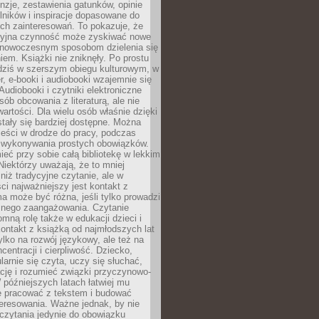
nzje, zestawienia gatunków, opinie
lników i inspiracje dopasowane do
ch zainteresowań. To pokazuje, że
cyjna czynność może zyskiwać nowe
i nowoczesnym sposobom dzielenia się
em. Książki nie zniknęły. Po prostu
 dziś w szerszym obiegu kulturowym, w
r, e-booki i audiobooki wzajemnie się
Audiobooki i czytniki elektroniczne
sób obcowania z literaturą, ale nie
wartości. Dla wielu osób właśnie dzięki
stały się bardziej dostępne. Można
eści w drodze do pracy, podczas
 wykonywania prostych obowiązków.
eć przy sobie całą bibliotekę w lekkim
Niektórzy uważają, że to mniej
niż tradycyjne czytanie, ale w
ci najważniejszy jest kontakt z
ma może być różna, jeśli tylko prowadzi
znego zaangażowania. Czytanie
mną rolę także w edukacji dzieci i
ontakt z książką od najmłodszych lat
ylko na rozwój językowy, ale też na
centracji i cierpliwość. Dziecko,
larnie się czyta, uczy się słuchać,
ację i rozumieć związki przyczynowo-
późniejszych latach łatwiej mu
e pracować z tekstem i budować
eresowania. Ważne jednak, by nie
czytania jedynie do obowiązku