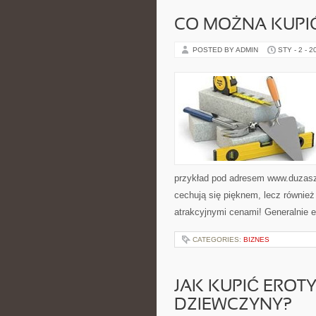
CO MOŻNA KUPIĆ
POSTED BY ADMIN
STY - 2 - 2
przykład pod adresem www.duzaszaf
cechują się pięknem, lecz równie
atrakcyjnymi cenami! Generalnie e
CATEGORIES:
BIZNES
JAK KUPIĆ EROT
DZIEWCZYNY?