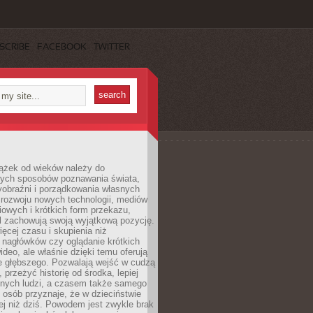
SCRIBE
FACEBOOK
TWITTER
iążek od wieków należy do
zych sposobów poznawania świata,
yobraźni i porządkowania własnych
 rozwoju nowych technologii, mediów
owych i krótkich form przekazu,
l zachowują swoją wyjątkową pozycję.
cej czasu i skupienia niż
 nagłówków czy oglądanie krótkich
ideo, ale właśnie dzięki temu oferują
e głębszego. Pozwalają wejść w cudzą
 przeżyć historię od środka, lepiej
nnych ludzi, a czasem także samego
e osób przyznaje, że w dzieciństwie
ej niż dziś. Powodem jest zwykle brak