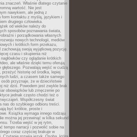
ia znaczeń. Właśnie dlatego czytanie
romną wartość. Nie jest
nym nawykiem, ale jedną z
 form kontaktu z myślą, językiem i
iem drugiego człowieka.
iążek od wieków należy do
zych sposobów poznawania świata,
yobraźni i porządkowania własnych
 rozwoju nowych technologii, mediów
owych i krótkich form przekazu,
l zachowują swoją wyjątkową pozycję.
cej czasu i skupienia niż
 nagłówków czy oglądanie krótkich
ideo, ale właśnie dzięki temu oferują
e głębszego. Pozwalają wejść w cudzą
 przeżyć historię od środka, lepiej
nnych ludzi, a czasem także samego
e osób przyznaje, że w dzieciństwie
ej niż dziś. Powodem jest zwykle brak
iar obowiązków lub zmęczenie po
ktyce jednak często chodzi też o
zwyczajeń. Współczesny świat
 nas do szybkiego odbioru treści.
ają być krótkie, proste i
owe. Książka wymaga innego rodzaju
ie można jej przewinąć w kilka sekund
ensu. Trzeba wejść w jej rytm,
 tempo narracji i pozwolić sobie na
tórego coraz częściej brakuje w
. Czytanie rozwija język. Osoba, która