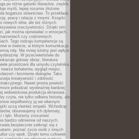
ęga po różne gatunki literackie, zwykle
łuje myśli, lepiej rozumie złożone
iada bogatsze słownictwo. To przekłada
ję, pracę i relacje z innymi. Książki
ko nowych słów, ale też różnych
isywania rzeczywistości. Dzięki nim
dzi, jak można opowiadać o emocjach,
 marzeniach czy codziennych
iach. Tego rodzaju kompetencje są
enne w świecie, w którym komunikacja
mną rolę. Nie mniej istotny jest wpływ
yobraźnię. W przeciwieństwie do
pokazuje gotowy obraz, literatura
iele przestrzeni dla umysłu czytelnika.
 twarze bohaterów, wygląd miejsc,
darzeń i brzmienie dialogów. Taka
zwija kreatywność i zdolność
strakcyjnego. Nawet prosta powieść
może pobudzać wyobraźnię bardziej
iej widowiskowa produkcja ekranowa.
ry czyta, nie tylko odbiera historię, ale
nsie współtworzy ją we własnym
iążki uczą również empatii. Wchodząc
terów, obserwujemy ich dylematy,
ci i lęki. Możemy zrozumieć
ia bardzo odmienne od naszych.
ozwala bezpiecznie zetknąć się z
matami, poznać życie osób z innych
ultur czy epok. Dzięki temu człowiek
niej zamknięty we własnym punkcie