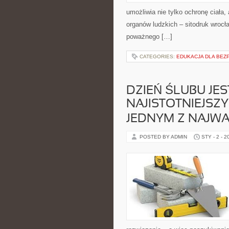
umożliwia nie tylko ochronę ciała
organów ludzkich – sitodruk wrocł
poważnego […]
CATEGORIES:
EDUKACJA DLA BEZ
DZIEŃ ŚLUBU JES
NAJISTOTNIEJSZ
JEDNYM Z NAJWA
POSTED BY ADMIN
STY - 2 - 2