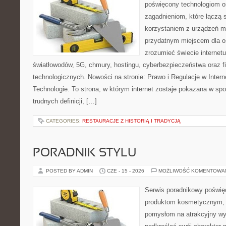
poświęcony technologiom o
zagadnieniom, które łączą 
korzystaniem z urządzeń m
przydatnym miejscem dla os
zrozumieć świecie internet
światłowodów, 5G, chmury, hostingu, cyberbezpieczeństwa oraz 
technologicznych. Nowości na stronie: Prawo i Regulacje w Interne
Technologie. To strona, w którym internet zostaje pokazana w sp
trudnych definicji, […]
CATEGORIES:
RESTAURACJE Z HISTORIĄ I TRADYCJĄ
PORADNIK STYLU
POSTED BY ADMIN
CZE - 15 - 2026
MOŻLIWOŚĆ KOMENTOWA
Serwis poradnikowy poświęco
produktom kosmetycznym, u
pomysłom na atrakcyjny wyg