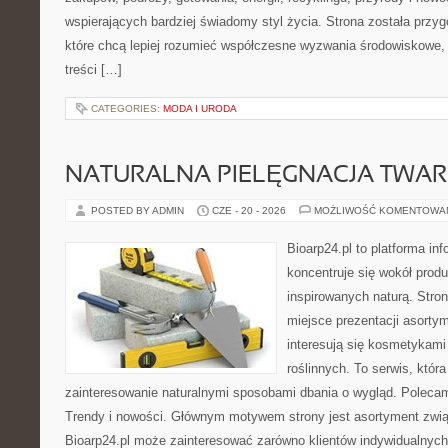
wspierających bardziej świadomy styl życia. Strona została przy
które chcą lepiej rozumieć współczesne wyzwania środowiskowe, 
treści […]
CATEGORIES:
MODA I URODA
NATURALNA PIELĘGNACJA TWAR
POSTED BY ADMIN
CZE - 20 - 2026
MOŻLIWOŚĆ KOMENTOWA
Bioarp24.pl to platforma in
koncentruje się wokół pro
inspirowanych naturą. Stro
miejsce prezentacji asortym
interesują się kosmetykami
roślinnych. To serwis, któr
zainteresowanie naturalnymi sposobami dbania o wygląd. Polecam
Trendy i nowości. Głównym motywem strony jest asortyment związ
Bioarp24.pl może zainteresować zarówno klientów indywidualnych