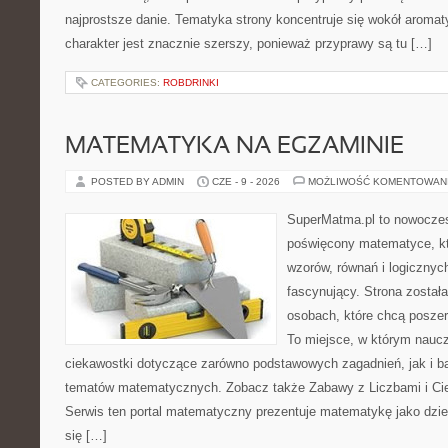
najprostsze danie. Tematyka strony koncentruje się wokół aromat
charakter jest znacznie szerszy, ponieważ przyprawy są tu […]
CATEGORIES:
ROBDRINKI
MATEMATYKA NA EGZAMINIE
POSTED BY ADMIN
CZE - 9 - 2026
MOŻLIWOŚĆ KOMENTOWAN
SuperMatma.pl to nowoczes
poświęcony matematyce, któ
wzorów, równań i logicznyc
fascynujący. Strona został
osobach, które chcą posze
To miejsce, w którym nauc
ciekawostki dotyczące zarówno podstawowych zagadnień, jak i 
tematów matematycznych. Zobacz także Zabawy z Liczbami i Ci
Serwis ten portal matematyczny prezentuje matematykę jako dzied
się […]