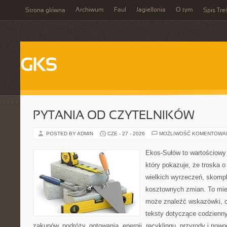
Archiwum
Faul
Jagiellonia
O tym
Strona główna
Spis Tre
GKS
PYTANIA OD CZYTELNIKÓW
POSTED BY ADMIN
CZE - 27 - 2026
MOŻLIWOŚĆ KOMENTOWA
Ekos-Sułów to wartościowy 
który pokazuje, że troska 
wielkich wyrzeczeń, skompl
kosztownych zmian. To miej
może znaleźć wskazówki, ci
teksty dotyczące codzienn
zakupów, podróży, gotowania, energii, recyklingu, przyrody i no