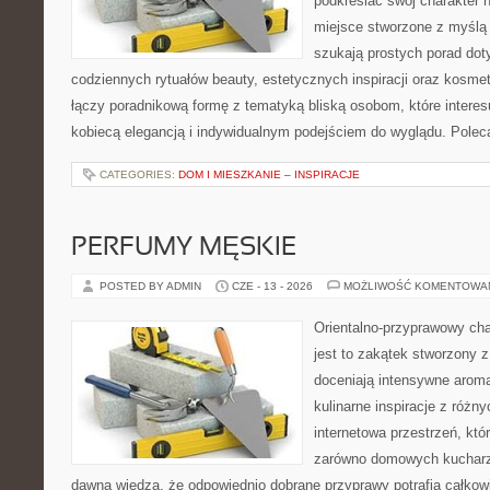
podkreślać swój charakter n
miejsce stworzone z myślą 
szukają prostych porad dot
codziennych rytuałów beauty, estetycznych inspiracji oraz kosme
łączy poradnikową formę z tematyką bliską osobom, które interes
kobiecą elegancją i indywidualnym podejściem do wyglądu. Pole
CATEGORIES:
DOM I MIESZKANIE – INSPIRACJE
PERFUMY MĘSKIE
POSTED BY ADMIN
CZE - 13 - 2026
MOŻLIWOŚĆ KOMENTOWA
Orientalno-przyprawowy char
jest to zakątek stworzony 
doceniają intensywne aroma
kulinarne inspiracje z różny
internetowa przestrzeń, kt
zarówno domowych kucharzy,
dawna wiedzą, że odpowiednio dobrane przyprawy potrafią całkow