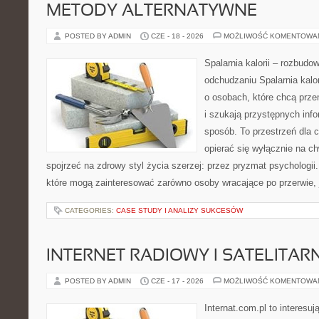
METODY ALTERNATYWNE
POSTED BY ADMIN
CZE - 18 - 2026
MOŻLIWOŚĆ KOMENTOWA
Spalarnia kalorii – rozbud
odchudzaniu Spalarnia kalor
o osobach, które chcą przem
i szukają przystępnych inf
sposób. To przestrzeń dla c
opierać się wyłącznie na c
spojrzeć na zdrowy styl życia szerzej: przez pryzmat psychologii
które mogą zainteresować zarówno osoby wracające po przerwie, j
CATEGORIES:
CASE STUDY I ANALIZY SUKCESÓW
INTERNET RADIOWY I SATELITAR
POSTED BY ADMIN
CZE - 17 - 2026
MOŻLIWOŚĆ KOMENTOWA
Internat.com.pl to interesu