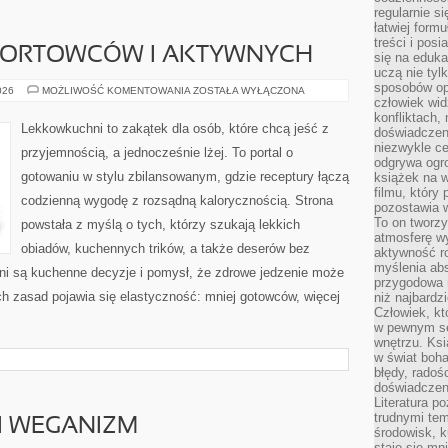
regularnie si
łatwiej formu
treści i pos
PORTOWCÓW I AKTYWNYCH
się na edukac
uczą nie tyl
sposobów op
KUCHNIA
026
MOŻLIWOŚĆ KOMENTOWANIA
ZOSTAŁA WYŁĄCZONA
DLA
człowiek wi
SPORTOWCÓW
konfliktach,
I
Lekkowkuchni to zakątek dla osób, które chcą jeść z
doświadczen
AKTYWNYCH
niezwykle c
przyjemnością, a jednocześnie lżej. To portal o
odgrywa ogro
gotowaniu w stylu zbilansowanym, gdzie receptury łączą
książek na w
filmu, który 
codzienną wygodę z rozsądną kalorycznością. Strona
pozostawia w
To on tworzy
powstała z myślą o tych, którzy szukają lekkich
atmosferę wy
obiadów, kuchennych trików, a także deserów bez
aktywność ro
myślenia ab
i są kuchenne decyzje i pomysł, że zdrowe jedzenie może
przygodowa 
h zasad pojawia się elastyczność: mniej gotowców, więcej
niż najbardz
Człowiek, któ
w pewnym se
wnętrzu. Ks
w świat boha
błędy, radoś
doświadczen
Literatura p
trudnymi te
 I WEGANIZM
środowisk, k
staje się m