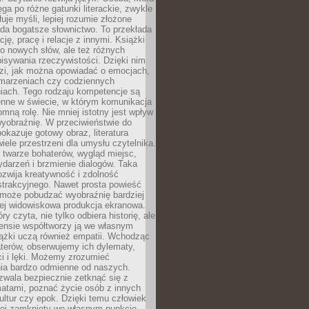
ęga po różne gatunki literackie, zwykle
łuje myśli, lepiej rozumie złożone
iada bogatsze słownictwo. To przekłada
ję, pracę i relacje z innymi. Książki
ko nowych słów, ale też różnych
isywania rzeczywistości. Dzięki nim
dzi, jak można opowiadać o emocjach,
 marzeniach czy codziennych
iach. Tego rodzaju kompetencje są
enne w świecie, w którym komunikacja
mną rolę. Nie mniej istotny jest wpływ
yobraźnię. W przeciwieństwie do
pokazuje gotowy obraz, literatura
iele przestrzeni dla umysłu czytelnika.
 twarze bohaterów, wygląd miejsc,
darzeń i brzmienie dialogów. Taka
zwija kreatywność i zdolność
strakcyjnego. Nawet prosta powieść
może pobudzać wyobraźnię bardziej
iej widowiskowa produkcja ekranowa.
ry czyta, nie tylko odbiera historię, ale
nsie współtworzy ją we własnym
iążki uczą również empatii. Wchodząc
terów, obserwujemy ich dylematy,
ci i lęki. Możemy zrozumieć
ia bardzo odmienne od naszych.
ozwala bezpiecznie zetknąć się z
matami, poznać życie osób z innych
ultur czy epok. Dzięki temu człowiek
niej zamknięty we własnym punkcie