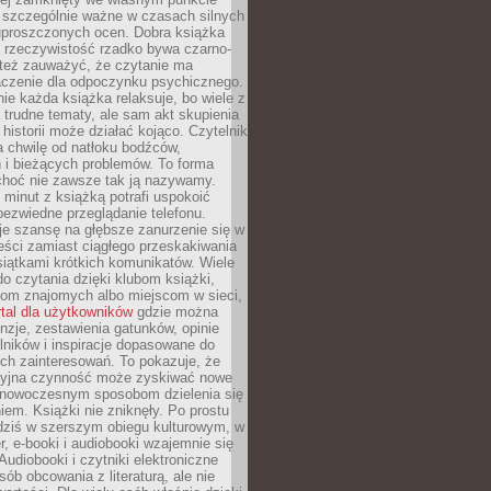
o szczególnie ważne w czasach silnych
 uproszczonych ocen. Dobra książka
e rzeczywistość rzadko bywa czarno-
 też zauważyć, że czytanie ma
czenie dla odpoczynku psychicznego.
ie każda książka relaksuje, bo wiele z
 trudne tematy, ale sam akt skupienia
 historii może działać kojąco. Czytelnik
a chwilę od natłoku bodźców,
 i bieżących problemów. To forma
choć nie zawsze tak ją nazywamy.
t minut z książką potrafi uspokoić
 bezwiedne przeglądanie telefonu.
je szansę na głębsze zanurzenie się w
eści zamiast ciągłego przeskakiwania
iątkami krótkich komunikatów. Wiele
o czytania dzięki klubom książki,
om znajomych albo miejscom w sieci,
rtal dla użytkowników
gdzie można
nzje, zestawienia gatunków, opinie
lników i inspiracje dopasowane do
ch zainteresowań. To pokazuje, że
cyjna czynność może zyskiwać nowe
i nowoczesnym sposobom dzielenia się
em. Książki nie zniknęły. Po prostu
 dziś w szerszym obiegu kulturowym, w
r, e-booki i audiobooki wzajemnie się
Audiobooki i czytniki elektroniczne
sób obcowania z literaturą, ale nie