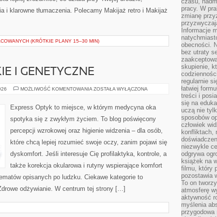
czasu, nadm
pracy. W pra
ia i klarowne tłumaczenia. Polecamy Makijaż retro i Makijaż
zmianę przy
przyzwyczaja
Informacje m
natychmiast
COWANYCH (KRÓTKIE PLANY 15–30 MIN)
obecności. N
bez utraty s
zaakceptować
skupienie, k
E I GENETYCZNE
codzienności
regularnie si
łatwiej formu
CHOROBY
026
MOŻLIWOŚĆ KOMENTOWANIA
ZOSTAŁA WYŁĄCZONA
RZADKIE
treści i pos
I
się na edukac
GENETYCZNE
Express Optyk to miejsce, w którym medycyna oka
uczą nie tyl
sposobów op
spotyka się z zwykłym życiem. To blog poświęcony
człowiek wi
percepcji wzrokowej oraz higienie widzenia – dla osób,
konfliktach,
doświadczen
które chcą lepiej rozumieć swoje oczy, zanim pojawi się
niezwykle c
dyskomfort. Jeśli interesuje Cię profilaktyka, kontrole, a
odgrywa ogro
książek na w
także korekcja okularowa i rutyny wspierające komfort
filmu, który 
pozostawia w
tematów opisanych po ludzku. Ciekawe kategorie to
To on tworzy
 Zdrowe odżywianie. W centrum tej strony […]
atmosferę wy
aktywność ro
myślenia ab
przygodowa 