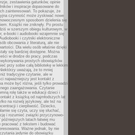
nzje, zestawienia gatunków, opinie
lników i inspiracje dopasowane do
ch zainteresowań. To pokazuje, że
cyjna czynność może zyskiwać nowe
i nowoczesnym sposobom dzielenia się
em. Książki nie zniknęły. Po prostu
 dziś w szerszym obiegu kulturowym, w
r, e-booki i audiobooki wzajemnie się
Audiobooki i czytniki elektroniczne
sób obcowania z literaturą, ale nie
wartości. Dla wielu osób właśnie dzięki
stały się bardziej dostępne. Można
eści w drodze do pracy, podczas
 wykonywania prostych obowiązków.
eć przy sobie całą bibliotekę w lekkim
Niektórzy uważają, że to mniej
niż tradycyjne czytanie, ale w
ci najważniejszy jest kontakt z
ma może być różna, jeśli tylko prowadzi
znego zaangażowania. Czytanie
mną rolę także w edukacji dzieci i
ontakt z książką od najmłodszych lat
ylko na rozwój językowy, ale też na
centracji i cierpliwość. Dziecko,
larnie się czyta, uczy się słuchać,
ację i rozumieć związki przyczynowo-
późniejszych latach łatwiej mu
e pracować z tekstem i budować
eresowania. Ważne jednak, by nie
czytania jedynie do obowiązku