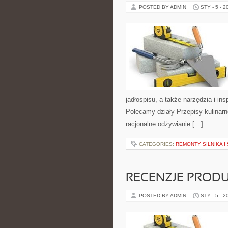
POSTED BY ADMIN
STY - 5 - 2
jadłospisu, a także narzędzia i ins
Polecamy działy Przepisy kulinarn
racjonalne odżywianie […]
CATEGORIES:
REMONTY SILNIKA I
RECENZJE PROD
POSTED BY ADMIN
STY - 5 - 2