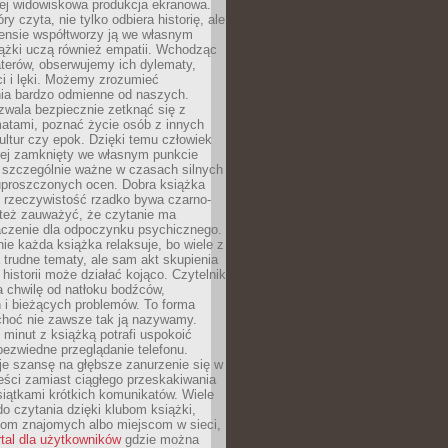
iej widowiskowa produkcja ekranowa.
ry czyta, nie tylko odbiera historię, ale
nsie współtworzy ją we własnym
iążki uczą również empatii. Wchodząc
terów, obserwujemy ich dylematy,
ci i lęki. Możemy zrozumieć
ia bardzo odmienne od naszych.
ozwala bezpiecznie zetknąć się z
matami, poznać życie osób z innych
ultur czy epok. Dzięki temu człowiek
niej zamknięty we własnym punkcie
o szczególnie ważne w czasach silnych
 uproszczonych ocen. Dobra książka
e rzeczywistość rzadko bywa czarno-
 też zauważyć, że czytanie ma
czenie dla odpoczynku psychicznego.
ie każda książka relaksuje, bo wiele z
 trudne tematy, ale sam akt skupienia
 historii może działać kojąco. Czytelnik
a chwilę od natłoku bodźców,
 i bieżących problemów. To forma
choć nie zawsze tak ją nazywamy.
t minut z książką potrafi uspokoić
 bezwiedne przeglądanie telefonu.
je szansę na głębsze zanurzenie się w
eści zamiast ciągłego przeskakiwania
iątkami krótkich komunikatów. Wiele
o czytania dzięki klubom książki,
om znajomych albo miejscom w sieci,
rtal dla użytkowników
gdzie można