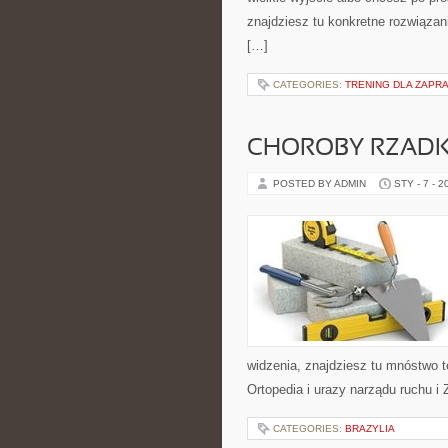
znajdziesz tu konkretne rozwiązan
[…]
CATEGORIES:
TRENING DLA ZAPRA
CHOROBY RZADKI
POSTED BY ADMIN
STY - 7 - 2
widzenia, znajdziesz tu mnóstwo 
Ortopedia i urazy narządu ruchu i
CATEGORIES:
BRAZYLIA