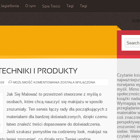
Jagiellonia
O tym
Tagi
Tagi
Spis Treści
SUB
TECHNIKI I PRODUKTY
Czytanie ks
najważniejs
MAKIJAŻ
026
MOŻLIWOŚĆ KOMENTOWANIA
ZOSTAŁA WYŁĄCZONA
rozwijania w
OCZU
myśli. Mimo
–
TECHNIKI
społeczności
Jak Się Malować to przestrzeń stworzone z myślą o
I
książki nada
PRODUKTY
osobach, które chcą nauczyć się makijażu w sposób
Wymagają wię
przeglądanie
zrozumiały. Ten serwis łączy rady dla początkujących z
materiałów w
materiałami dla bardziej doświadczonych, dzięki czemu
coś znaczni
perspektywę,
łatwo znaleźć treści dopasowane do doświadczenia.
zrozumieć i
siebie. Wiel
Jeśli szukasz pomysłów na codzienny look, makijaż na
czytało więc
stu lepiej zrozumieć, co działa przy Twojej urodzie,