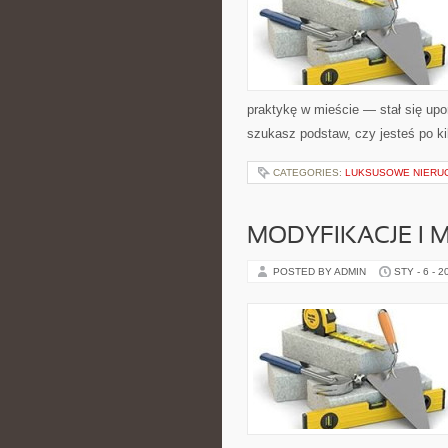
praktykę w mieście — stał się upo
szukasz podstaw, czy jesteś po ki
CATEGORIES:
LUKSUSOWE NIERU
MODYFIKACJE I 
POSTED BY ADMIN
STY - 6 - 2