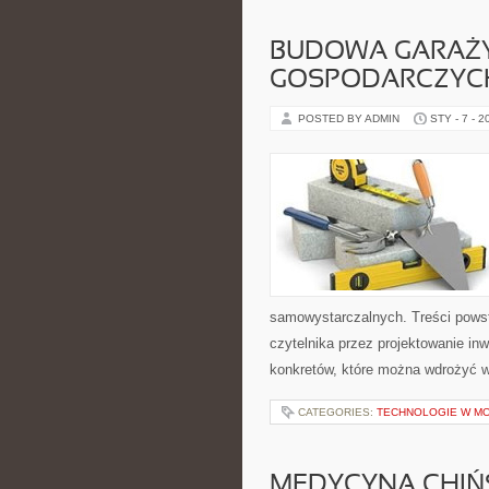
BUDOWA GARAŻY
GOSPODARCZYC
POSTED BY ADMIN
STY - 7 - 2
samowystarczalnych. Treści powst
czytelnika przez projektowanie inw
konkretów, które można wdrożyć 
CATEGORIES:
TECHNOLOGIE W M
MEDYCYNA CHIŃ