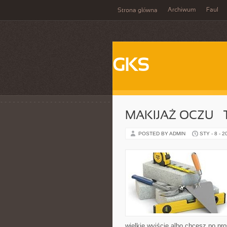
Archiwum
Faul
Strona główna
GKS
MAKIJAŻ OCZU – 
POSTED BY ADMIN
STY - 8 - 2
wielkie wyjście albo chcesz po pro