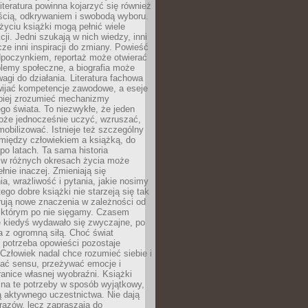
iteratura powinna kojarzyć się również
ścią, odkrywaniem i swobodą wyboru.
yciu książki mogą pełnić wiele
cji. Jedni szukają w nich wiedzy, inni
cze inni inspiracji do zmiany. Powieść
poczynkiem, reportaż może otwierać
lemy społeczne, a biografia może
gi do działania. Literatura fachowa
ijać kompetencje zawodowe, a eseje
epiej zrozumieć mechanizmy
o świata. To niezwykłe, że jeden
oże jednocześnie uczyć, wzruszać,
mobilizować. Istnieje też szczególny
 między człowiekiem a książką, do
 po latach. Ta sama historia
 w różnych okresach życia może
łnie inaczej. Zmieniają się
a, wrażliwość i pytania, jakie nosimy
tego dobre książki nie starzeją się tak
rują nowe znaczenia w zależności od
którym po nie sięgamy. Czasem
e kiedyś wydawało się zwyczajne, po
a z ogromną siłą. Choć świat
 potrzeba opowieści pozostaje
Człowiek nadal chce rozumieć siebie i
kać sensu, przeżywać emocje i
anice własnej wyobraźni. Książki
 na te potrzeby w sposób wyjątkowy,
 aktywnego uczestnictwa. Nie dają
razów, lecz zapraszają do