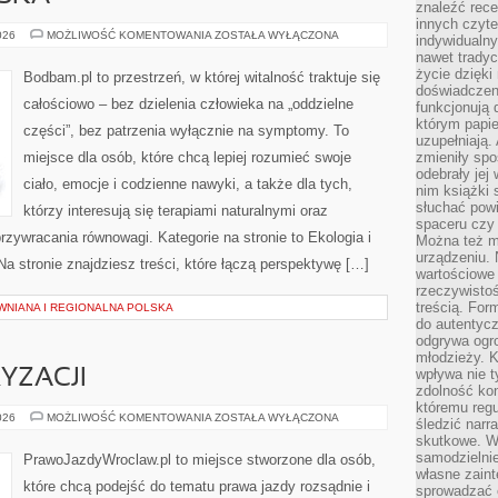
znaleźć rece
innych czyte
MEDYCYNA
026
MOŻLIWOŚĆ KOMENTOWANIA
ZOSTAŁA WYŁĄCZONA
indywidualny
CHIŃSKA
nawet trady
życie dzięk
Bodbam.pl to przestrzeń, w której witalność traktuje się
doświadczeni
całościowo – bez dzielenia człowieka na „oddzielne
funkcjonują
którym papie
części”, bez patrzenia wyłącznie na symptomy. To
uzupełniają. 
miejsce dla osób, które chcą lepiej rozumieć swoje
zmieniły spo
odebrały jej 
ciało, emocje i codzienne nawyki, a także dla tych,
nim książki 
słuchać powi
którzy interesują się terapiami naturalnymi oraz
spaceru czy
zywracania równowagi. Kategorie na stronie to Ekologia i
Można też mi
urządzeniu. 
Na stronie znajdziesz treści, które łączą perspektywę […]
wartościowe 
rzeczywistoś
treścią. For
WNIANA I REGIONALNA POLSKA
do autentyc
odgrywa ogro
młodzieży. K
wpływa nie t
YZACJI
zdolność kon
któremu regu
HISTORIA
026
MOŻLIWOŚĆ KOMENTOWANIA
ZOSTAŁA WYŁĄCZONA
śledzić narr
MOTORYZACJI
skutkowe. W 
samodzielni
PrawoJazdyWroclaw.pl to miejsce stworzone dla osób,
własne zaint
które chcą podejść do tematu prawa jazdy rozsądnie i
sprowadzać 