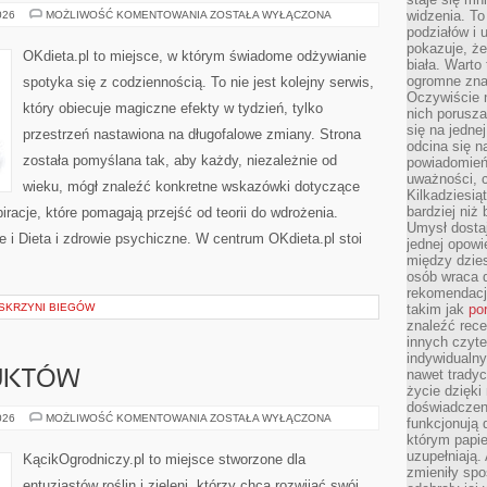
DIETY
widzenia. T
026
MOŻLIWOŚĆ KOMENTOWANIA
ZOSTAŁA WYŁĄCZONA
ROŚLINNE
podziałów i
I
pokazuje, ż
WEGANIZM
OKdieta.pl to miejsce, w którym świadome odżywianie
biała. Warto
ogromne zna
spotyka się z codziennością. To nie jest kolejny serwis,
Oczywiście n
który obiecuje magiczne efekty w tydzień, tylko
nich porusza
się na jednej
przestrzeń nastawiona na długofalowe zmiany. Strona
odcina się n
została pomyślana tak, aby każdy, niezależnie od
powiadomień
uważności, 
wieku, mógł znaleźć konkretne wskazówki dotyczące
Kilkadziesią
bardziej niż
piracje, które pomagają przejść od teorii do wdrożenia.
Umysł dosta
e i Dieta i zdrowie psychiczne. W centrum OKdieta.pl stoi
jednej opowi
między dzies
osób wraca d
rekomendacj
 SKRZYNI BIEGÓW
takim jak
po
znaleźć rece
innych czyte
indywidualny
nawet trady
UKTÓW
życie dzięk
doświadczeni
RECENZJE
026
MOŻLIWOŚĆ KOMENTOWANIA
ZOSTAŁA WYŁĄCZONA
funkcjonują
PRODUKTÓW
którym papie
uzupełniają. 
KącikOgrodniczy.pl to miejsce stworzone dla
zmieniły spo
entuzjastów roślin i zieleni, którzy chcą rozwijać swój