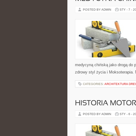
POSTED BY ADMIN
STY - 7 - 2
medycyną chińską jako drogą do pr
zdrowy styl życia i Moksoterapia. 
CATEGORIES:
ARCHITEKTURA DRE
HISTORIA MOTOR
POSTED BY ADMIN
STY - 6 - 2