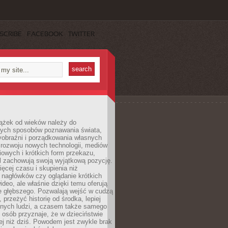
SCRIBE
FACEBOOK
TWITTER
iążek od wieków należy do
zych sposobów poznawania świata,
yobraźni i porządkowania własnych
 rozwoju nowych technologii, mediów
owych i krótkich form przekazu,
l zachowują swoją wyjątkową pozycję.
cej czasu i skupienia niż
 nagłówków czy oglądanie krótkich
ideo, ale właśnie dzięki temu oferują
e głębszego. Pozwalają wejść w cudzą
 przeżyć historię od środka, lepiej
nnych ludzi, a czasem także samego
e osób przyznaje, że w dzieciństwie
ej niż dziś. Powodem jest zwykle brak