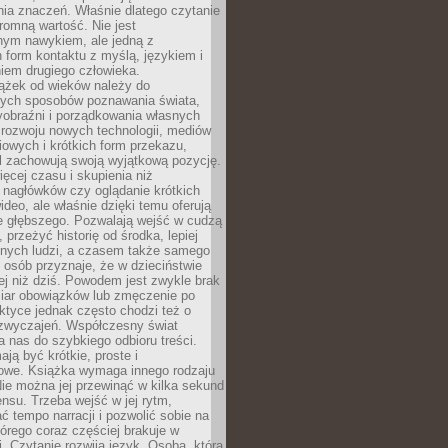
ia znaczeń. Właśnie dlatego czytanie
romną wartość. Nie jest
nym nawykiem, ale jedną z
 form kontaktu z myślą, językiem i
iem drugiego człowieka.
iążek od wieków należy do
zych sposobów poznawania świata,
yobraźni i porządkowania własnych
 rozwoju nowych technologii, mediów
owych i krótkich form przekazu,
l zachowują swoją wyjątkową pozycję.
cej czasu i skupienia niż
 nagłówków czy oglądanie krótkich
ideo, ale właśnie dzięki temu oferują
e głębszego. Pozwalają wejść w cudzą
 przeżyć historię od środka, lepiej
nnych ludzi, a czasem także samego
e osób przyznaje, że w dzieciństwie
ej niż dziś. Powodem jest zwykle brak
iar obowiązków lub zmęczenie po
ktyce jednak często chodzi też o
zwyczajeń. Współczesny świat
 nas do szybkiego odbioru treści.
ają być krótkie, proste i
owe. Książka wymaga innego rodzaju
ie można jej przewinąć w kilka sekund
ensu. Trzeba wejść w jej rytm,
 tempo narracji i pozwolić sobie na
tórego coraz częściej brakuje w
. Czytanie rozwija język. Osoba, która