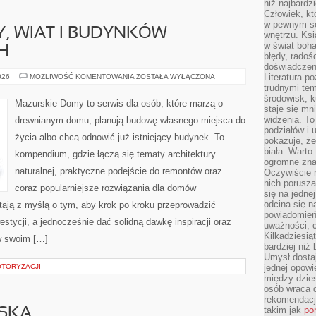
niż najbardz
Człowiek, któ
w pewnym se
, WIAT I BUDYNKÓW
wnętrzu. Ks
w świat boha
H
błędy, radoś
doświadczen
BUDOWA
Literatura p
026
MOŻLIWOŚĆ KOMENTOWANIA
ZOSTAŁA WYŁĄCZONA
GARAŻY,
trudnymi te
WIAT
środowisk, k
I
Mazurskie Domy to serwis dla osób, które marzą o
BUDYNKÓW
staje się m
GOSPODARCZYCH
widzenia. T
drewnianym domu, planują budowę własnego miejsca do
podziałów i
życia albo chcą odnowić już istniejący budynek. To
pokazuje, ż
biała. Warto
kompendium, gdzie łączą się tematy architektury
ogromne zna
naturalnej, praktyczne podejście do remontów oraz
Oczywiście n
nich porusza
coraz popularniejsze rozwiązania dla domów
się na jednej
odcina się n
ają z myślą o tym, aby krok po kroku przeprowadzić
powiadomień
estycji, a jednocześnie dać solidną dawkę inspiracji oraz
uważności, 
Kilkadziesią
w swoim […]
bardziej niż
Umysł dosta
OTORYZACJI
jednej opowi
między dzies
osób wraca d
rekomendacj
takim jak
po
SKA