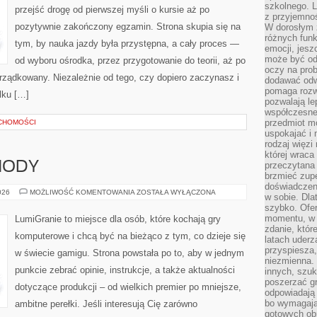
szkolnego. L
przejść drogę od pierwszej myśli o kursie aż po
z przyjemno
pozytywnie zakończony egzamin. Strona skupia się na
W dorosłym ż
różnych funk
tym, by nauka jazdy była przystępna, a cały proces —
emocji, jesz
może być od
od wyboru ośrodka, przez przygotowanie do teorii, aż po
oczy na prob
rządkowany. Niezależnie od tego, czy dopiero zaczynasz i
dodawać odwa
pomaga rozw
lku […]
pozwalają l
współczesneg
przedmiot m
CHOMOŚCI
uspokajać i 
rodzaj więzi
której wraca
MODY
przeczytana
brzmieć zupe
doświadczeni
MODYFIKACJE
026
MOŻLIWOŚĆ KOMENTOWANIA
ZOSTAŁA WYŁĄCZONA
w sobie. Dla
I
szybko. Ofe
MODY
momentu, w 
LumiGranie to miejsce dla osób, które kochają gry
zdanie, któr
komputerowe i chcą być na bieżąco z tym, co dzieje się
latach uderz
przyspiesza,
w świecie gamigu. Strona powstała po to, aby w jednym
niezmienna. 
punkcie zebrać opinie, instrukcje, a także aktualności
innych, szu
poszerzać gr
dotyczące produkcji – od wielkich premier po mniejsze,
odpowiadają
bo wymagają
ambitne perełki. Jeśli interesują Cię zarówno
gotowych ob