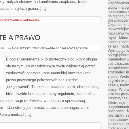
jekty małych studiów, na LumiGranie znajdziesz treści
współtworzen
wciąż ma og
stach i stylach grania. […]
anachronicz
najgłębszych
NEUMATYCZNE ZAWIESZENIE
doświadczen
Czytanie ks
najważniejs
rozwijania w
TE A PRAWO
myśli. Mimo
społeczności
książki nada
FINANSE
026
MOŻLIWOŚĆ KOMENTOWANIA
ZOSTAŁA WYŁĄCZONA
Wymagają wię
OSOBISTE
A
przeglądanie
PRAWO
BlogdlaKonsumenta.pl to użyteczny blog, który skupia
materiałów w
coś znaczni
się na tym, co w codziennym życiu najbardziej potrafi
perspektywę,
zrozumieć i
zaskoczyć: ochronie konsumenckiej oraz regułach
siebie. Wiel
prawa prywatnego pokazanych bez zbędnej
czytało więc
czasu, nadm
„urzędowości”. To miejsce powstało po to, aby przepisy,
pracy. W pra
które zwykle brzmią jak suchy regulamin, zamienić na
zmianę przy
przyzwyczaja
ozumiesz swoje możliwości w sporze ze sprzedawcą,
Informacje m
natychmiast
em. Idea strony jest prosta: prawo ma pomagać, a nie
obecności. N
aKonsumenta.pl […]
bez utraty s
zaakceptować
skupienie, k
codzienności