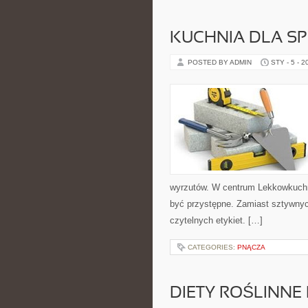
KUCHNIA DLA S
POSTED BY ADMIN
STY - 5 - 2
wyrzutów. W centrum Lekkowkuchn
być przystępne. Zamiast sztywnyc
czytelnych etykiet. […]
CATEGORIES:
PNĄCZA
DIETY ROŚLINNE