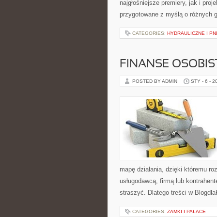
najgłośniejsze premiery, jak i pro
przygotowane z myślą o różnych gu
CATEGORIES:
HYDRAULICZNE I P
FINANSE OSOBIS
POSTED BY ADMIN
STY - 6 - 2
mapę działania, dzięki któremu r
usługodawcą, firmą lub kontrahent
straszyć. Dlatego treści w Blogdl
CATEGORIES:
ZAMKI I PAŁACE