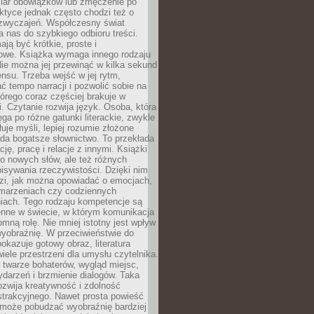
iar obowiązków lub zmęczenie po
ktyce jednak często chodzi też o
zwyczajeń. Współczesny świat
 nas do szybkiego odbioru treści.
ają być krótkie, proste i
owe. Książka wymaga innego rodzaju
ie można jej przewinąć w kilka sekund
ensu. Trzeba wejść w jej rytm,
 tempo narracji i pozwolić sobie na
tórego coraz częściej brakuje w
. Czytanie rozwija język. Osoba, która
ęga po różne gatunki literackie, zwykle
łuje myśli, lepiej rozumie złożone
iada bogatsze słownictwo. To przekłada
ję, pracę i relacje z innymi. Książki
ko nowych słów, ale też różnych
isywania rzeczywistości. Dzięki nim
dzi, jak można opowiadać o emocjach,
 marzeniach czy codziennych
iach. Tego rodzaju kompetencje są
enne w świecie, w którym komunikacja
mną rolę. Nie mniej istotny jest wpływ
yobraźnię. W przeciwieństwie do
pokazuje gotowy obraz, literatura
iele przestrzeni dla umysłu czytelnika.
 twarze bohaterów, wygląd miejsc,
darzeń i brzmienie dialogów. Taka
zwija kreatywność i zdolność
strakcyjnego. Nawet prosta powieść
może pobudzać wyobraźnię bardziej