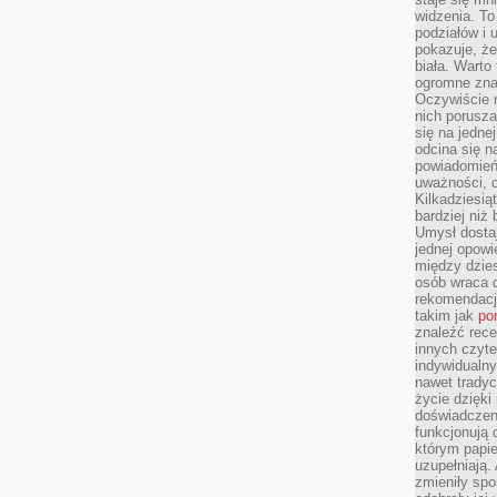
widzenia. T
podziałów i
pokazuje, ż
biała. Warto
ogromne zna
Oczywiście n
nich porusza
się na jednej
odcina się n
powiadomień
uważności, 
Kilkadziesią
bardziej niż
Umysł dosta
jednej opowi
między dzies
osób wraca d
rekomendacj
takim jak
po
znaleźć rece
innych czyte
indywidualny
nawet trady
życie dzięk
doświadczeni
funkcjonują
którym papie
uzupełniają. 
zmieniły spo