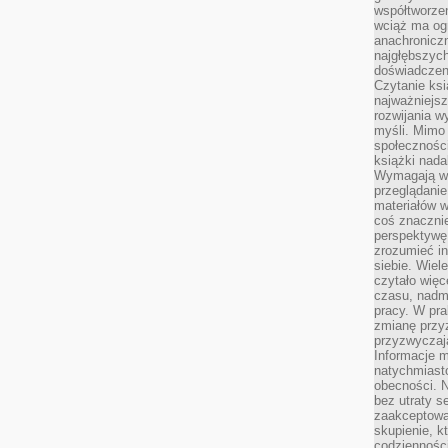
współtworzen
wciąż ma og
anachronicz
najgłębszych
doświadczen
Czytanie ks
najważniejs
rozwijania w
myśli. Mimo
społeczności
książki nada
Wymagają wię
przeglądanie
materiałów w
coś znaczni
perspektywę,
zrozumieć i
siebie. Wiel
czytało więc
czasu, nadm
pracy. W pra
zmianę przy
przyzwyczaja
Informacje m
natychmiast
obecności. N
bez utraty s
zaakceptować
skupienie, k
codzienności