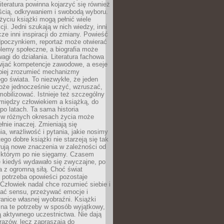
iteratura powinna kojarzyć się również
ścią, odkrywaniem i swobodą wyboru.
yciu książki mogą pełnić wiele
cji. Jedni szukają w nich wiedzy, inni
cze inni inspiracji do zmiany. Powieść
poczynkiem, reportaż może otwierać
lemy społeczne, a biografia może
gi do działania. Literatura fachowa
ijać kompetencje zawodowe, a eseje
epiej zrozumieć mechanizmy
o świata. To niezwykłe, że jeden
oże jednocześnie uczyć, wzruszać,
mobilizować. Istnieje też szczególny
 między człowiekiem a książką, do
 po latach. Ta sama historia
 w różnych okresach życia może
łnie inaczej. Zmieniają się
a, wrażliwość i pytania, jakie nosimy
tego dobre książki nie starzeją się tak
rują nowe znaczenia w zależności od
którym po nie sięgamy. Czasem
e kiedyś wydawało się zwyczajne, po
a z ogromną siłą. Choć świat
 potrzeba opowieści pozostaje
Człowiek nadal chce rozumieć siebie i
kać sensu, przeżywać emocje i
anice własnej wyobraźni. Książki
 na te potrzeby w sposób wyjątkowy,
 aktywnego uczestnictwa. Nie dają
razów, lecz zapraszają do