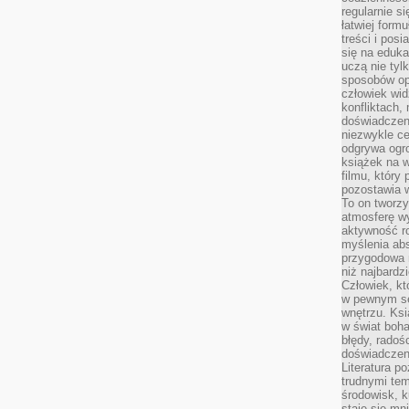
regularnie si
łatwiej formu
treści i pos
się na edukac
uczą nie tyl
sposobów op
człowiek wi
konfliktach,
doświadczen
niezwykle c
odgrywa ogro
książek na w
filmu, który 
pozostawia w
To on tworzy
atmosferę wy
aktywność ro
myślenia ab
przygodowa 
niż najbardz
Człowiek, któ
w pewnym se
wnętrzu. Ks
w świat boha
błędy, radoś
doświadczen
Literatura p
trudnymi te
środowisk, k
staje się m