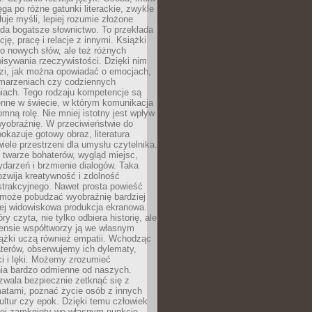
ęga po różne gatunki literackie, zwykle
łuje myśli, lepiej rozumie złożone
iada bogatsze słownictwo. To przekłada
ję, pracę i relacje z innymi. Książki
ko nowych słów, ale też różnych
isywania rzeczywistości. Dzięki nim
dzi, jak można opowiadać o emocjach,
 marzeniach czy codziennych
iach. Tego rodzaju kompetencje są
enne w świecie, w którym komunikacja
mną rolę. Nie mniej istotny jest wpływ
yobraźnię. W przeciwieństwie do
pokazuje gotowy obraz, literatura
iele przestrzeni dla umysłu czytelnika.
 twarze bohaterów, wygląd miejsc,
darzeń i brzmienie dialogów. Taka
zwija kreatywność i zdolność
strakcyjnego. Nawet prosta powieść
może pobudzać wyobraźnię bardziej
iej widowiskowa produkcja ekranowa.
ry czyta, nie tylko odbiera historię, ale
nsie współtworzy ją we własnym
iążki uczą również empatii. Wchodząc
terów, obserwujemy ich dylematy,
ci i lęki. Możemy zrozumieć
ia bardzo odmienne od naszych.
ozwala bezpiecznie zetknąć się z
matami, poznać życie osób z innych
ultur czy epok. Dzięki temu człowiek
niej zamknięty we własnym punkcie