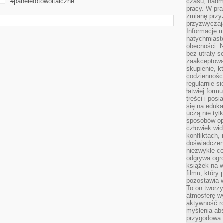
#panelefotowoltaiczne
czasu, nadm
pracy. W pra
zmianę przy
A
przyzwyczaja
Informacje m
natychmiast
obecności. N
bez utraty s
zaakceptować
skupienie, k
codzienności
regularnie si
łatwiej formu
treści i pos
się na edukac
uczą nie tyl
sposobów op
człowiek wi
konfliktach,
doświadczen
niezwykle c
odgrywa ogro
książek na w
filmu, który 
pozostawia w
To on tworzy
atmosferę wy
aktywność ro
myślenia ab
przygodowa 