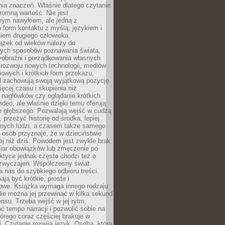
ia znaczeń. Właśnie dlatego czytanie
romną wartość. Nie jest
nym nawykiem, ale jedną z
 form kontaktu z myślą, językiem i
iem drugiego człowieka.
iążek od wieków należy do
zych sposobów poznawania świata,
yobraźni i porządkowania własnych
 rozwoju nowych technologii, mediów
owych i krótkich form przekazu,
l zachowują swoją wyjątkową pozycję.
cej czasu i skupienia niż
 nagłówków czy oglądanie krótkich
ideo, ale właśnie dzięki temu oferują
e głębszego. Pozwalają wejść w cudzą
 przeżyć historię od środka, lepiej
nnych ludzi, a czasem także samego
e osób przyznaje, że w dzieciństwie
ej niż dziś. Powodem jest zwykle brak
iar obowiązków lub zmęczenie po
ktyce jednak często chodzi też o
zwyczajeń. Współczesny świat
 nas do szybkiego odbioru treści.
ają być krótkie, proste i
owe. Książka wymaga innego rodzaju
ie można jej przewinąć w kilka sekund
ensu. Trzeba wejść w jej rytm,
 tempo narracji i pozwolić sobie na
tórego coraz częściej brakuje w
. Czytanie rozwija język. Osoba, która