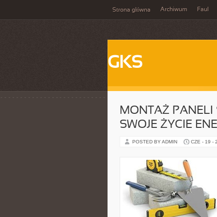
Archiwum
Faul
Strona główna
GKS
MONTAŻ PANELI 
SWOJE ŻYCIE EN
POSTED BY ADMIN
CZE - 19 -