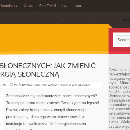
Jagiellonia
O tym
Tagi
Tagi
Spis Treści
SUB
SŁONECZNYCH: JAK ZMIENIĆ
Czytanie ks
ERGIĄ SŁONECZNĄ
najważniejs
rozwijania w
myśli. Mimo
MONTAŻ
 2025
MOŻLIWOŚĆ KOMENTOWANIA
ZOSTAŁA WYŁĄCZONA
społeczności
PANELI
SŁONECZNYCH:
książki nada
JAK
Zastanawiasz się nad montażem paneli słonecznych?
Wymagają wię
ZMIENIĆ
przeglądanie
SWOJE
To decyzja, która może zmienić Twoje życie na lepsze!
ŻYCIE
materiałów w
ENERGIĄ
coś znaczni
Poznaj zalety korzystania z energii słonecznej i
SŁONECZNĄ
perspektywę,
przekonaj się, dlaczego warto zainwestować w
zrozumieć i
siebie. Wiel
instalację fotowoltaiczną. 🌞 #energiasłoneczna
czytało więc