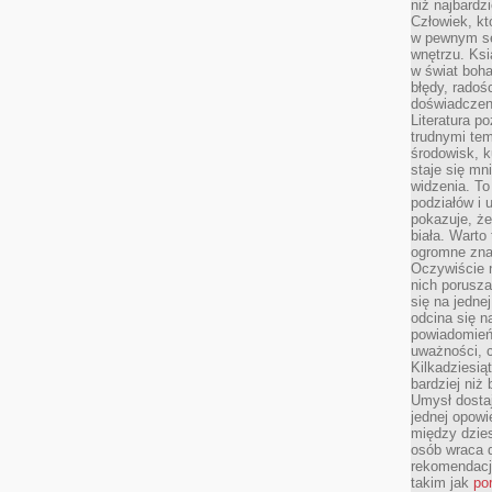
niż najbardz
Człowiek, któ
w pewnym se
wnętrzu. Ks
w świat boha
błędy, radoś
doświadczen
Literatura p
trudnymi te
środowisk, k
staje się m
widzenia. T
podziałów i
pokazuje, ż
biała. Warto
ogromne zna
Oczywiście n
nich porusza
się na jednej
odcina się n
powiadomień
uważności, 
Kilkadziesią
bardziej niż
Umysł dosta
jednej opowi
między dzies
osób wraca d
rekomendacj
takim jak
po