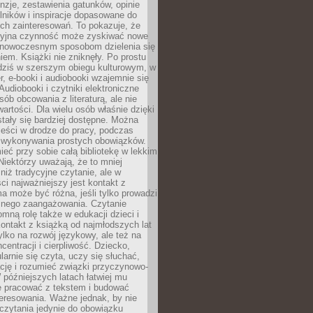
nzje, zestawienia gatunków, opinie
lników i inspiracje dopasowane do
ch zainteresowań. To pokazuje, że
cyjna czynność może zyskiwać nowe
i nowoczesnym sposobom dzielenia się
em. Książki nie zniknęły. Po prostu
 dziś w szerszym obiegu kulturowym, w
r, e-booki i audiobooki wzajemnie się
Audiobooki i czytniki elektroniczne
sób obcowania z literaturą, ale nie
wartości. Dla wielu osób właśnie dzięki
stały się bardziej dostępne. Można
eści w drodze do pracy, podczas
 wykonywania prostych obowiązków.
eć przy sobie całą bibliotekę w lekkim
Niektórzy uważają, że to mniej
niż tradycyjne czytanie, ale w
ci najważniejszy jest kontakt z
ma może być różna, jeśli tylko prowadzi
znego zaangażowania. Czytanie
mną rolę także w edukacji dzieci i
ontakt z książką od najmłodszych lat
ylko na rozwój językowy, ale też na
centracji i cierpliwość. Dziecko,
larnie się czyta, uczy się słuchać,
ację i rozumieć związki przyczynowo-
późniejszych latach łatwiej mu
e pracować z tekstem i budować
eresowania. Ważne jednak, by nie
czytania jedynie do obowiązku