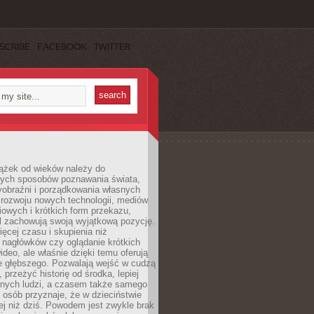
SCRIBE
FACEBOOK
TWITTER
iążek od wieków należy do
zych sposobów poznawania świata,
yobraźni i porządkowania własnych
 rozwoju nowych technologii, mediów
owych i krótkich form przekazu,
l zachowują swoją wyjątkową pozycję.
cej czasu i skupienia niż
 nagłówków czy oglądanie krótkich
ideo, ale właśnie dzięki temu oferują
e głębszego. Pozwalają wejść w cudzą
 przeżyć historię od środka, lepiej
nnych ludzi, a czasem także samego
e osób przyznaje, że w dzieciństwie
ej niż dziś. Powodem jest zwykle brak