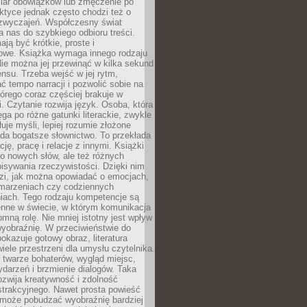
iar obowiązków lub zmęczenie po
ktyce jednak często chodzi też o
zwyczajeń. Współczesny świat
 nas do szybkiego odbioru treści.
ają być krótkie, proste i
owe. Książka wymaga innego rodzaju
ie można jej przewinąć w kilka sekund
ensu. Trzeba wejść w jej rytm,
 tempo narracji i pozwolić sobie na
tórego coraz częściej brakuje w
. Czytanie rozwija język. Osoba, która
ęga po różne gatunki literackie, zwykle
łuje myśli, lepiej rozumie złożone
iada bogatsze słownictwo. To przekłada
ję, pracę i relacje z innymi. Książki
ko nowych słów, ale też różnych
isywania rzeczywistości. Dzięki nim
dzi, jak można opowiadać o emocjach,
 marzeniach czy codziennych
iach. Tego rodzaju kompetencje są
enne w świecie, w którym komunikacja
mną rolę. Nie mniej istotny jest wpływ
yobraźnię. W przeciwieństwie do
pokazuje gotowy obraz, literatura
iele przestrzeni dla umysłu czytelnika.
 twarze bohaterów, wygląd miejsc,
darzeń i brzmienie dialogów. Taka
zwija kreatywność i zdolność
strakcyjnego. Nawet prosta powieść
może pobudzać wyobraźnię bardziej