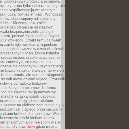
iej widowiskowa produkcja ekranowa.
ry czyta, nie tylko odbiera historię, ale
nsie współtworzy ją we własnym
iążki uczą również empatii. Wchodząc
terów, obserwujemy ich dylematy,
ci i lęki. Możemy zrozumieć
ia bardzo odmienne od naszych.
ozwala bezpiecznie zetknąć się z
matami, poznać życie osób z innych
ultur czy epok. Dzięki temu człowiek
niej zamknięty we własnym punkcie
o szczególnie ważne w czasach silnych
 uproszczonych ocen. Dobra książka
e rzeczywistość rzadko bywa czarno-
 też zauważyć, że czytanie ma
czenie dla odpoczynku psychicznego.
ie każda książka relaksuje, bo wiele z
 trudne tematy, ale sam akt skupienia
 historii może działać kojąco. Czytelnik
a chwilę od natłoku bodźców,
 i bieżących problemów. To forma
choć nie zawsze tak ją nazywamy.
t minut z książką potrafi uspokoić
 bezwiedne przeglądanie telefonu.
je szansę na głębsze zanurzenie się w
eści zamiast ciągłego przeskakiwania
iątkami krótkich komunikatów. Wiele
o czytania dzięki klubom książki,
om znajomych albo miejscom w sieci,
rtal dla użytkowników
gdzie można