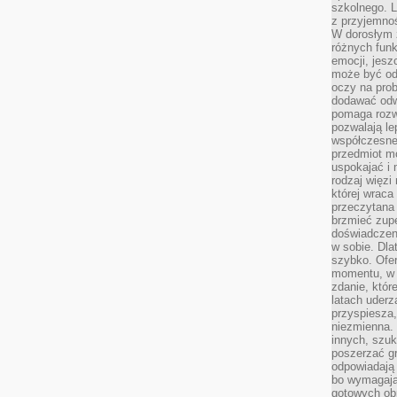
szkolnego. L
z przyjemno
W dorosłym ż
różnych funk
emocji, jesz
może być od
oczy na prob
dodawać odwa
pomaga rozw
pozwalają l
współczesneg
przedmiot m
uspokajać i 
rodzaj więzi
której wraca
przeczytana
brzmieć zupe
doświadczeni
w sobie. Dla
szybko. Ofe
momentu, w 
zdanie, któr
latach uderz
przyspiesza,
niezmienna. 
innych, szu
poszerzać gr
odpowiadają
bo wymagają
gotowych ob