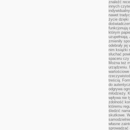
znaleźć rece
innych czyte
indywidualny
nawet trady
życie dzięk
doświadczeni
funkcjonują
którym papie
uzupełniają. 
zmieniły spo
odebrały jej 
nim książki 
słuchać powi
spaceru czy
Można też mi
urządzeniu. 
wartościowe 
rzeczywistoś
treścią. For
do autentyc
odgrywa ogro
młodzieży. K
wpływa nie t
zdolność kon
któremu regu
śledzić narr
skutkowe. W 
samodzielni
własne zaint
sprowadzać 