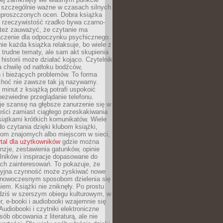
o szczególnie ważne w czasach silnych
 uproszczonych ocen. Dobra książka
e rzeczywistość rzadko bywa czarno-
 też zauważyć, że czytanie ma
czenie dla odpoczynku psychicznego.
ie każda książka relaksuje, bo wiele z
 trudne tematy, ale sam akt skupienia
 historii może działać kojąco. Czytelnik
a chwilę od natłoku bodźców,
 i bieżących problemów. To forma
choć nie zawsze tak ją nazywamy.
t minut z książką potrafi uspokoić
 bezwiedne przeglądanie telefonu.
je szansę na głębsze zanurzenie się w
eści zamiast ciągłego przeskakiwania
iątkami krótkich komunikatów. Wiele
o czytania dzięki klubom książki,
om znajomych albo miejscom w sieci,
rtal dla użytkowników
gdzie można
nzje, zestawienia gatunków, opinie
lników i inspiracje dopasowane do
ch zainteresowań. To pokazuje, że
cyjna czynność może zyskiwać nowe
i nowoczesnym sposobom dzielenia się
em. Książki nie zniknęły. Po prostu
 dziś w szerszym obiegu kulturowym, w
r, e-booki i audiobooki wzajemnie się
Audiobooki i czytniki elektroniczne
sób obcowania z literaturą, ale nie