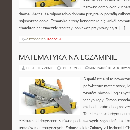
internetowa przestrzeń, kt
zarówno domowych kucharzy,
dawna wiedzą, że odpowiednio dobrane przyprawy potrafią całkow
najprostsze danie. Tematyka strony koncentruje się wokół aromat
charakter jest znacznie szerszy, ponieważ przyprawy są tu […]
CATEGORIES:
ROBDRINKI
MATEMATYKA NA EGZAMINIE
POSTED BY ADMIN
CZE - 9 - 2026
MOŻLIWOŚĆ KOMENTOWAN
SuperMatma.pl to nowoczes
poświęcony matematyce, któ
wzorów, równań i logicznyc
fascynujący. Strona został
osobach, które chcą posze
To miejsce, w którym nauc
ciekawostki dotyczące zarówno podstawowych zagadnień, jak i 
tematów matematycznych. Zobacz także Zabawy z Liczbami i Ci