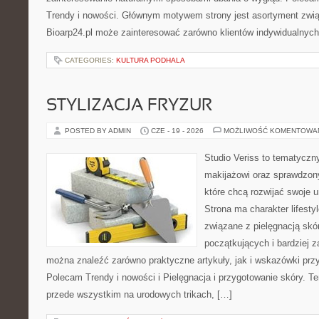
Trendy i nowości. Głównym motywem strony jest asortyment związ
Bioarp24.pl może zainteresować zarówno klientów indywidualnych
CATEGORIES:
KULTURA PODHALA
STYLIZACJA FRYZUR
POSTED BY ADMIN
CZE - 19 - 2026
MOŻLIWOŚĆ KOMENTOWA
Studio Veriss to tematyczn
makijażowi oraz sprawdzo
które chcą rozwijać swoje 
Strona ma charakter lifesty
związane z pielęgnacją skór
początkujących i bardziej
można znaleźć zarówno praktyczne artykuły, jak i wskazówki przyd
Polecam Trendy i nowości i Pielęgnacja i przygotowanie skóry. T
przede wszystkim na urodowych trikach, […]