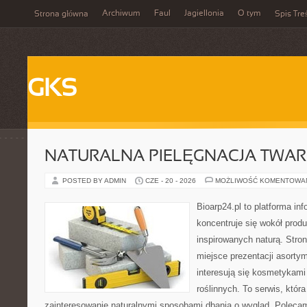
Archiwum
Faul
Jagiellonia
O tym
Strona główna
Spis Tre
GKS
NATURALNA PIELĘGNACJA TWAR
POSTED BY ADMIN
CZE - 20 - 2026
MOŻLIWOŚĆ KOMENTOWA
Bioarp24.pl to platforma in
koncentruje się wokół pro
inspirowanych naturą. Stro
miejsce prezentacji asortym
interesują się kosmetykami
roślinnych. To serwis, któr
zainteresowanie naturalnymi sposobami dbania o wygląd. Polecam