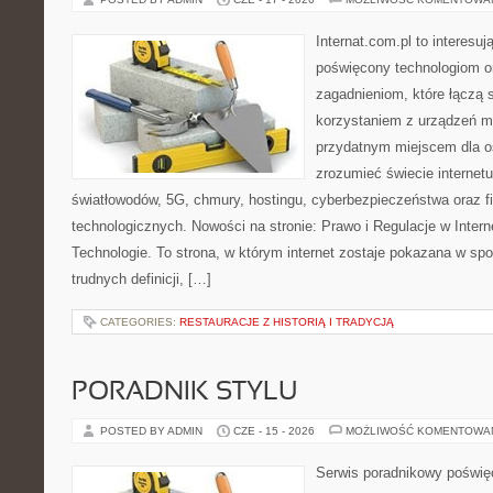
Internat.com.pl to interesu
poświęcony technologiom o
zagadnieniom, które łączą 
korzystaniem z urządzeń m
przydatnym miejscem dla os
zrozumieć świecie internet
światłowodów, 5G, chmury, hostingu, cyberbezpieczeństwa oraz 
technologicznych. Nowości na stronie: Prawo i Regulacje w Interne
Technologie. To strona, w którym internet zostaje pokazana w sp
trudnych definicji, […]
CATEGORIES:
RESTAURACJE Z HISTORIĄ I TRADYCJĄ
PORADNIK STYLU
POSTED BY ADMIN
CZE - 15 - 2026
MOŻLIWOŚĆ KOMENTOWA
Serwis poradnikowy poświęco