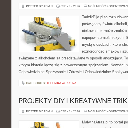
POSTED BY ADMIN
CZE - 6 - 2026
MOŻLIWOŚĆ KOMENTOWAN
TadzikPije.pl to rozbudowa
poświęcony światu alkoholi
ciekawostek może znaleźć 
napojów rzemieślniczych. S
myślą o osobach, które chc
różnorodność smaków i szu
związane z alkoholem są przedstawiane w sposób angażujący. To
którym historia łączą się z nowoczesnym spojrzeniem. Nowości na
Odpowiedzialne Spożywanie i Zdrowie i Odpowiedzialne Spożywan
CATEGORIES:
TECHNIKA WOKALNA
PROJEKTY DIY I KREATYWNE TRIK
POSTED BY ADMIN
CZE - 6 - 2026
MOŻLIWOŚĆ KOMENTOWAN
MalwinaAtras.pl to portal 