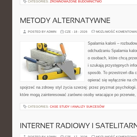
CATEGORIES:
ZRÓWNOWAŻONE BUDOWNICTWO
METODY ALTERNATYWNE
POSTED BY ADMIN
CZE - 18 - 2026
MOŻLIWOŚĆ KOMENTOWA
Spalarnia kalorii – rozbud
odchudzaniu Spalarnia kalor
o osobach, które chcą przem
i szukają przystępnych inf
sposób. To przestrzeń dla c
opierać się wyłącznie na c
spojrzeć na zdrowy styl życia szerzej: przez pryzmat psychologii
które mogą zainteresować zarówno osoby wracające po przerwie, j
CATEGORIES:
CASE STUDY I ANALIZY SUKCESÓW
INTERNET RADIOWY I SATELITAR
POSTED BY ADMIN
CZE - 17 - 2026
MOŻLIWOŚĆ KOMENTOWA