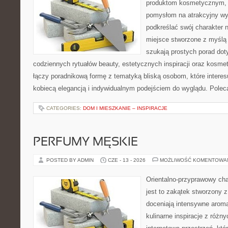
produktom kosmetycznym, u
pomysłom na atrakcyjny wyg
podkreślać swój charakter n
miejsce stworzone z myślą 
szukają prostych porad dot
codziennych rytuałów beauty, estetycznych inspiracji oraz kosme
łączy poradnikową formę z tematyką bliską osobom, które interes
kobiecą elegancją i indywidualnym podejściem do wyglądu. Pole
CATEGORIES:
DOM I MIESZKANIE – INSPIRACJE
PERFUMY MĘSKIE
POSTED BY ADMIN
CZE - 13 - 2026
MOŻLIWOŚĆ KOMENTOWA
Orientalno-przyprawowy char
jest to zakątek stworzony 
doceniają intensywne aroma
kulinarne inspiracje z różny