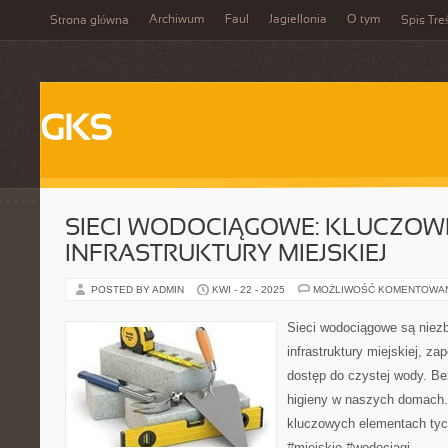
Archiwum
Faul
Jagiellonia
O tym
Strona główna
Spis Tre
GKS
SIECI WODOCIĄGOWE: KLUCZOW
INFRASTRUKTURY MIEJSKIEJ
POSTED BY ADMIN
KWI - 22 - 2025
MOŻLIWOŚĆ KOMENTOWA
Sieci wodociągowe są nie
infrastruktury miejskiej, 
dostęp do czystej wody. Bez
higieny w naszych domach.
kluczowych elementach tych
#miejskie #wodociągi