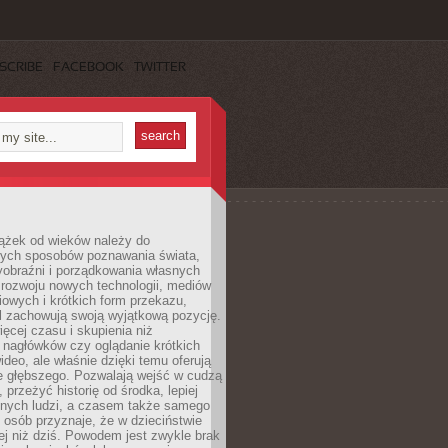
SCRIBE
FACEBOOK
TWITTER
iążek od wieków należy do
zych sposobów poznawania świata,
yobraźni i porządkowania własnych
 rozwoju nowych technologii, mediów
owych i krótkich form przekazu,
l zachowują swoją wyjątkową pozycję.
cej czasu i skupienia niż
 nagłówków czy oglądanie krótkich
ideo, ale właśnie dzięki temu oferują
e głębszego. Pozwalają wejść w cudzą
 przeżyć historię od środka, lepiej
nnych ludzi, a czasem także samego
e osób przyznaje, że w dzieciństwie
ej niż dziś. Powodem jest zwykle brak