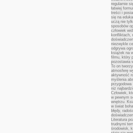
regularnie si
łatwiej formu
treści i pos
się na edukac
uczą nie tyl
sposobów op
człowiek wi
konfliktach,
doświadczen
niezwykle c
odgrywa ogro
książek na w
filmu, który 
pozostawia w
To on tworzy
atmosferę wy
aktywność ro
myślenia ab
przygodowa 
niż najbardz
Człowiek, któ
w pewnym se
wnętrzu. Ks
w świat boha
błędy, radoś
doświadczen
Literatura p
trudnymi te
środowisk, k
staje się m