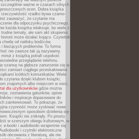
o szczególnie ważne w czasach silnych
 uproszczonych ocen. Dobra książka
e rzeczywistość rzadko bywa czarno-
 też zauważyć, że czytanie ma
czenie dla odpoczynku psychicznego.
ie każda książka relaksuje, bo wiele z
 trudne tematy, ale sam akt skupienia
 historii może działać kojąco. Czytelnik
a chwilę od natłoku bodźców,
 i bieżących problemów. To forma
choć nie zawsze tak ją nazywamy.
t minut z książką potrafi uspokoić
 bezwiedne przeglądanie telefonu.
je szansę na głębsze zanurzenie się w
eści zamiast ciągłego przeskakiwania
iątkami krótkich komunikatów. Wiele
o czytania dzięki klubom książki,
om znajomych albo miejscom w sieci,
rtal dla użytkowników
gdzie można
nzje, zestawienia gatunków, opinie
lników i inspiracje dopasowane do
ch zainteresowań. To pokazuje, że
cyjna czynność może zyskiwać nowe
i nowoczesnym sposobom dzielenia się
em. Książki nie zniknęły. Po prostu
 dziś w szerszym obiegu kulturowym, w
r, e-booki i audiobooki wzajemnie się
Audiobooki i czytniki elektroniczne
sób obcowania z literaturą, ale nie