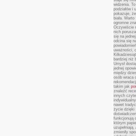
widzenia. T
podziałów i
pokazuje, ż
biała. Warto
ogromne zna
Oczywiście n
nich porusza
się na jednej
odcina się n
powiadomień
uważności, 
Kilkadziesią
bardziej niż
Umysł dosta
jednej opowi
między dzies
osób wraca d
rekomendacj
takim jak
po
znaleźć rece
innych czyte
indywidualny
nawet trady
życie dzięk
doświadczeni
funkcjonują
którym papie
uzupełniają. 
zmieniły spo