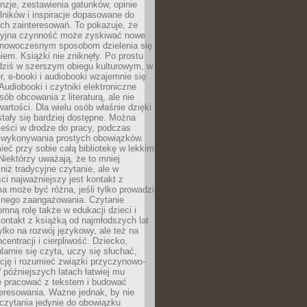
nzje, zestawienia gatunków, opinie
lników i inspiracje dopasowane do
ch zainteresowań. To pokazuje, że
cyjna czynność może zyskiwać nowe
i nowoczesnym sposobom dzielenia się
em. Książki nie zniknęły. Po prostu
 dziś w szerszym obiegu kulturowym, w
r, e-booki i audiobooki wzajemnie się
Audiobooki i czytniki elektroniczne
sób obcowania z literaturą, ale nie
wartości. Dla wielu osób właśnie dzięki
stały się bardziej dostępne. Można
eści w drodze do pracy, podczas
 wykonywania prostych obowiązków.
eć przy sobie całą bibliotekę w lekkim
Niektórzy uważają, że to mniej
niż tradycyjne czytanie, ale w
ci najważniejszy jest kontakt z
ma może być różna, jeśli tylko prowadzi
znego zaangażowania. Czytanie
mną rolę także w edukacji dzieci i
ontakt z książką od najmłodszych lat
ylko na rozwój językowy, ale też na
centracji i cierpliwość. Dziecko,
larnie się czyta, uczy się słuchać,
ację i rozumieć związki przyczynowo-
późniejszych latach łatwiej mu
e pracować z tekstem i budować
eresowania. Ważne jednak, by nie
czytania jedynie do obowiązku