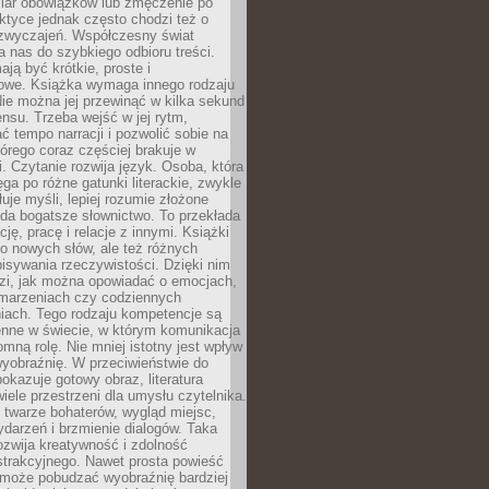
iar obowiązków lub zmęczenie po
ktyce jednak często chodzi też o
zwyczajeń. Współczesny świat
 nas do szybkiego odbioru treści.
ają być krótkie, proste i
owe. Książka wymaga innego rodzaju
ie można jej przewinąć w kilka sekund
ensu. Trzeba wejść w jej rytm,
 tempo narracji i pozwolić sobie na
tórego coraz częściej brakuje w
. Czytanie rozwija język. Osoba, która
ęga po różne gatunki literackie, zwykle
łuje myśli, lepiej rozumie złożone
iada bogatsze słownictwo. To przekłada
ję, pracę i relacje z innymi. Książki
ko nowych słów, ale też różnych
isywania rzeczywistości. Dzięki nim
dzi, jak można opowiadać o emocjach,
 marzeniach czy codziennych
iach. Tego rodzaju kompetencje są
enne w świecie, w którym komunikacja
mną rolę. Nie mniej istotny jest wpływ
yobraźnię. W przeciwieństwie do
pokazuje gotowy obraz, literatura
iele przestrzeni dla umysłu czytelnika.
 twarze bohaterów, wygląd miejsc,
darzeń i brzmienie dialogów. Taka
zwija kreatywność i zdolność
strakcyjnego. Nawet prosta powieść
może pobudzać wyobraźnię bardziej