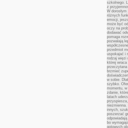
szkolnego. L
z przyjemno
W dorosłym ż
różnych funk
emocji, jesz
może być od
oczy na prob
dodawać odwa
pomaga rozw
pozwalają l
współczesneg
przedmiot m
uspokajać i 
rodzaj więzi
której wraca
przeczytana
brzmieć zupe
doświadczeni
w sobie. Dla
szybko. Ofe
momentu, w 
zdanie, któr
latach uderz
przyspiesza,
niezmienna. 
innych, szu
poszerzać gr
odpowiadają
bo wymagają
gotowych ob