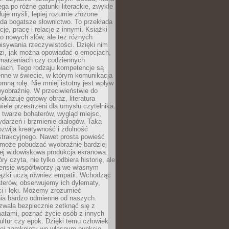
ęga po różne gatunki literackie, zwykle
łuje myśli, lepiej rozumie złożone
iada bogatsze słownictwo. To przekłada
ję, pracę i relacje z innymi. Książki
ko nowych słów, ale też różnych
isywania rzeczywistości. Dzięki nim
dzi, jak można opowiadać o emocjach,
 marzeniach czy codziennych
iach. Tego rodzaju kompetencje są
enne w świecie, w którym komunikacja
mną rolę. Nie mniej istotny jest wpływ
yobraźnię. W przeciwieństwie do
pokazuje gotowy obraz, literatura
iele przestrzeni dla umysłu czytelnika.
 twarze bohaterów, wygląd miejsc,
darzeń i brzmienie dialogów. Taka
zwija kreatywność i zdolność
strakcyjnego. Nawet prosta powieść
może pobudzać wyobraźnię bardziej
iej widowiskowa produkcja ekranowa.
ry czyta, nie tylko odbiera historię, ale
nsie współtworzy ją we własnym
iążki uczą również empatii. Wchodząc
terów, obserwujemy ich dylematy,
ci i lęki. Możemy zrozumieć
ia bardzo odmienne od naszych.
ozwala bezpiecznie zetknąć się z
matami, poznać życie osób z innych
ultur czy epok. Dzięki temu człowiek
niej zamknięty we własnym punkcie