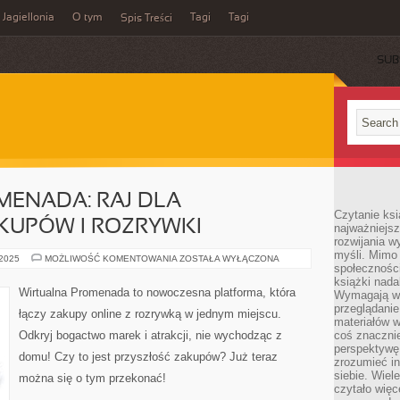
Jagiellonia
O tym
Tagi
Tagi
Spis Treści
SUB
MENADA: RAJ DLA
Czytanie ks
KUPÓW I ROZRYWKI
najważniejs
rozwijania w
myśli. Mimo
WIRTUALNA
 2025
MOŻLIWOŚĆ KOMENTOWANIA
ZOSTAŁA WYŁĄCZONA
społeczności
PROMENADA:
RAJ
książki nada
DLA
Wirtualna Promenada to nowoczesna platforma, która
Wymagają wię
MIŁOŚNIKÓW
ZAKUPÓW
przeglądanie
łączy zakupy online z rozrywką w jednym miejscu.
I
materiałów w
ROZRYWKI
Odkryj bogactwo marek i atrakcji, nie wychodząc z
coś znaczni
perspektywę,
domu! Czy to jest przyszłość zakupów? Już teraz
zrozumieć i
siebie. Wiel
można się o tym przekonać!
czytało więc