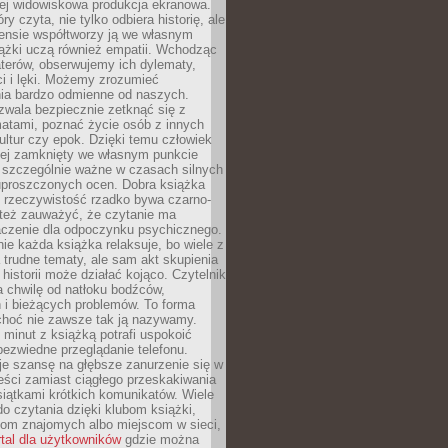
iej widowiskowa produkcja ekranowa.
ry czyta, nie tylko odbiera historię, ale
nsie współtworzy ją we własnym
iążki uczą również empatii. Wchodząc
terów, obserwujemy ich dylematy,
ci i lęki. Możemy zrozumieć
ia bardzo odmienne od naszych.
ozwala bezpiecznie zetknąć się z
matami, poznać życie osób z innych
ultur czy epok. Dzięki temu człowiek
niej zamknięty we własnym punkcie
o szczególnie ważne w czasach silnych
 uproszczonych ocen. Dobra książka
e rzeczywistość rzadko bywa czarno-
 też zauważyć, że czytanie ma
czenie dla odpoczynku psychicznego.
ie każda książka relaksuje, bo wiele z
 trudne tematy, ale sam akt skupienia
 historii może działać kojąco. Czytelnik
a chwilę od natłoku bodźców,
 i bieżących problemów. To forma
choć nie zawsze tak ją nazywamy.
t minut z książką potrafi uspokoić
 bezwiedne przeglądanie telefonu.
je szansę na głębsze zanurzenie się w
eści zamiast ciągłego przeskakiwania
iątkami krótkich komunikatów. Wiele
o czytania dzięki klubom książki,
om znajomych albo miejscom w sieci,
rtal dla użytkowników
gdzie można