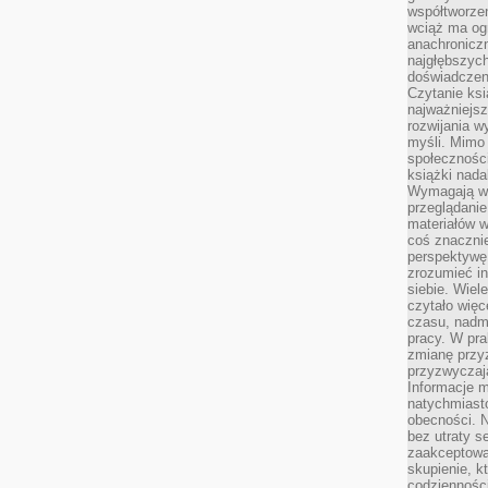
współtworzen
wciąż ma og
anachronicz
najgłębszych
doświadczen
Czytanie ks
najważniejs
rozwijania w
myśli. Mimo
społeczności
książki nada
Wymagają wię
przeglądanie
materiałów w
coś znaczni
perspektywę,
zrozumieć i
siebie. Wiel
czytało więc
czasu, nadm
pracy. W pra
zmianę przy
przyzwyczaja
Informacje m
natychmiast
obecności. N
bez utraty s
zaakceptować
skupienie, k
codzienności