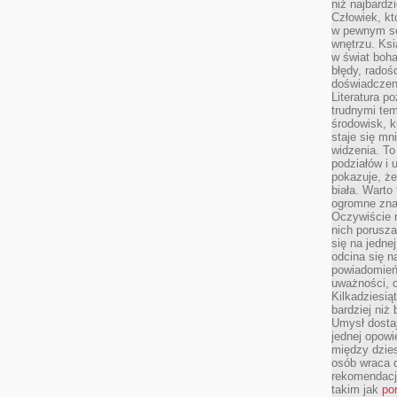
niż najbardz
Człowiek, któ
w pewnym se
wnętrzu. Ks
w świat boha
błędy, radoś
doświadczen
Literatura p
trudnymi te
środowisk, k
staje się m
widzenia. T
podziałów i
pokazuje, ż
biała. Warto
ogromne zna
Oczywiście n
nich porusza
się na jednej
odcina się n
powiadomień
uważności, 
Kilkadziesią
bardziej niż
Umysł dosta
jednej opowi
między dzies
osób wraca d
rekomendacj
takim jak
po