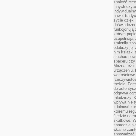
znaleźć rece
innych czyte
indywidualny
nawet trady
życie dzięk
doświadczeni
funkcjonują
którym papie
uzupełniają. 
zmieniły spo
odebrały jej 
nim książki 
słuchać powi
spaceru czy
Można też mi
urządzeniu. 
wartościowe 
rzeczywistoś
treścią. For
do autentyc
odgrywa ogro
młodzieży. K
wpływa nie t
zdolność kon
któremu regu
śledzić narr
skutkowe. W 
samodzielni
własne zaint
sprowadzać 