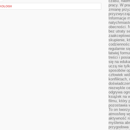
czasu, nadm
pracy. W pra
KOLOGII
zmianę przy
przyzwyczaja
Informacje m
natychmiast
obecności. N
bez utraty s
zaakceptować
skupienie, k
codzienności
regularnie si
łatwiej formu
treści i pos
się na edukac
uczą nie tyl
sposobów op
człowiek wi
konfliktach,
doświadczen
niezwykle c
odgrywa ogro
książek na w
filmu, który 
pozostawia w
To on tworzy
atmosferę wy
aktywność ro
myślenia ab
przygodowa 