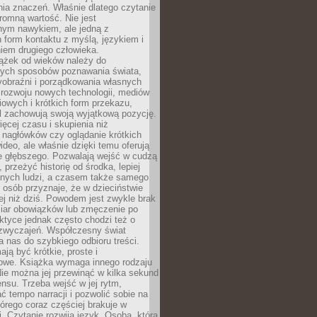
ia znaczeń. Właśnie dlatego czytanie
romną wartość. Nie jest
nym nawykiem, ale jedną z
 form kontaktu z myślą, językiem i
iem drugiego człowieka.
iążek od wieków należy do
zych sposobów poznawania świata,
yobraźni i porządkowania własnych
 rozwoju nowych technologii, mediów
owych i krótkich form przekazu,
l zachowują swoją wyjątkową pozycję.
cej czasu i skupienia niż
 nagłówków czy oglądanie krótkich
ideo, ale właśnie dzięki temu oferują
e głębszego. Pozwalają wejść w cudzą
 przeżyć historię od środka, lepiej
nnych ludzi, a czasem także samego
e osób przyznaje, że w dzieciństwie
ej niż dziś. Powodem jest zwykle brak
iar obowiązków lub zmęczenie po
ktyce jednak często chodzi też o
zwyczajeń. Współczesny świat
 nas do szybkiego odbioru treści.
ają być krótkie, proste i
owe. Książka wymaga innego rodzaju
ie można jej przewinąć w kilka sekund
ensu. Trzeba wejść w jej rytm,
 tempo narracji i pozwolić sobie na
tórego coraz częściej brakuje w
. Czytanie rozwija język. Osoba, która