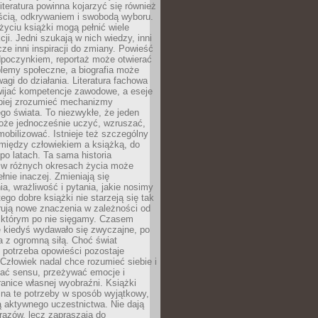
iteratura powinna kojarzyć się również
ścią, odkrywaniem i swobodą wyboru.
yciu książki mogą pełnić wiele
cji. Jedni szukają w nich wiedzy, inni
cze inni inspiracji do zmiany. Powieść
poczynkiem, reportaż może otwierać
lemy społeczne, a biografia może
gi do działania. Literatura fachowa
ijać kompetencje zawodowe, a eseje
epiej zrozumieć mechanizmy
o świata. To niezwykłe, że jeden
oże jednocześnie uczyć, wzruszać,
mobilizować. Istnieje też szczególny
 między człowiekiem a książką, do
 po latach. Ta sama historia
 w różnych okresach życia może
łnie inaczej. Zmieniają się
a, wrażliwość i pytania, jakie nosimy
tego dobre książki nie starzeją się tak
rują nowe znaczenia w zależności od
którym po nie sięgamy. Czasem
e kiedyś wydawało się zwyczajne, po
a z ogromną siłą. Choć świat
 potrzeba opowieści pozostaje
Człowiek nadal chce rozumieć siebie i
kać sensu, przeżywać emocje i
anice własnej wyobraźni. Książki
 na te potrzeby w sposób wyjątkowy,
 aktywnego uczestnictwa. Nie dają
razów, lecz zapraszają do