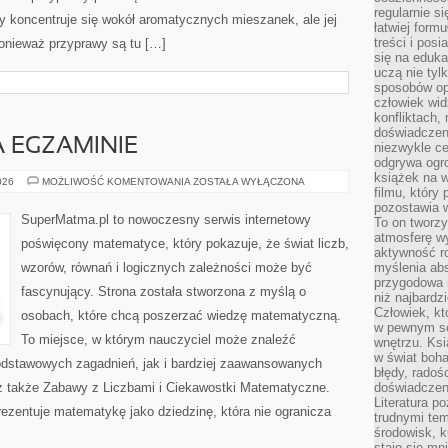
regularnie si
y koncentruje się wokół aromatycznych mieszanek, ale jej
łatwiej formu
treści i pos
ponieważ przyprawy są tu […]
się na edukac
uczą nie tyl
sposobów op
człowiek wi
konfliktach,
doświadczen
 EGZAMINIE
niezwykle c
odgrywa ogro
książek na w
MATEMATYKA
026
MOŻLIWOŚĆ KOMENTOWANIA
ZOSTAŁA WYŁĄCZONA
filmu, który 
NA
EGZAMINIE
pozostawia w
SuperMatma.pl to nowoczesny serwis internetowy
To on tworzy
atmosferę wy
poświęcony matematyce, który pokazuje, że świat liczb,
aktywność ro
wzorów, równań i logicznych zależności może być
myślenia ab
przygodowa 
fascynujący. Strona została stworzona z myślą o
niż najbardz
Człowiek, któ
osobach, które chcą poszerzać wiedzę matematyczną.
w pewnym se
To miejsce, w którym nauczyciel może znaleźć
wnętrzu. Ks
w świat boha
odstawowych zagadnień, jak i bardziej zaawansowanych
błędy, radoś
także Zabawy z Liczbami i Ciekawostki Matematyczne.
doświadczen
Literatura p
ezentuje matematykę jako dziedzinę, która nie ogranicza
trudnymi te
środowisk, k
staje się m