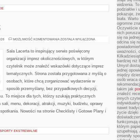
widzenia. T
IE
podziałów i
pokazuje, ż
biała. Warto
ogromne zna
G
Oczywiście n
nich porusza
się na jednej
MENU
026
MOŻLIWOŚĆ KOMENTOWANIA
ZOSTAŁA WYŁĄCZONA
odcina się n
I
CATERING
powiadomień
Sala Lacerta to inspirujący serwis poświęcony
uważności, 
Kilkadziesią
organizacji imprez okolicznościowych, w którym
bardziej niż
Umysł dosta
czytelnik może znaleźć wskazówki dotyczące imprez
jednej opowi
tematycznych. Strona została przygotowana z myślą o
między dzies
osób wraca d
osobach, które chcą zorganizować wydarzenie w
rekomendacj
sposób przemyślany, bez przypadkowych decyzji,
takim jak
po
znaleźć rece
u. To miejsce dla tych, którzy szukają praktycznych
innych czyte
indywidualny
ali, menu, dekoracji, atrakcji, muzyki, budżetu, oprawy
nawet trady
spotkania. Nowości na stronie Checklisty i Gotowe Plany i
życie dzięk
doświadczeni
funkcjonują
którym papie
uzupełniają. 
I SPORTY EKSTREMALNE
zmieniły spo