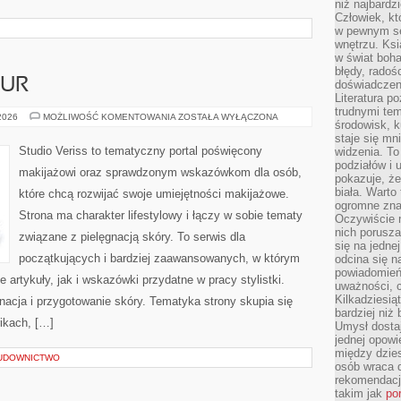
niż najbardz
Człowiek, któ
w pewnym se
wnętrzu. Ks
w świat boha
błędy, radoś
ZUR
doświadczen
Literatura p
trudnymi te
STYLIZACJA
 2026
MOŻLIWOŚĆ KOMENTOWANIA
ZOSTAŁA WYŁĄCZONA
środowisk, k
FRYZUR
staje się m
Studio Veriss to tematyczny portal poświęcony
widzenia. T
podziałów i
makijażowi oraz sprawdzonym wskazówkom dla osób,
pokazuje, ż
biała. Warto
które chcą rozwijać swoje umiejętności makijażowe.
ogromne zna
Strona ma charakter lifestylowy i łączy w sobie tematy
Oczywiście n
nich porusza
związane z pielęgnacją skóry. To serwis dla
się na jednej
początkujących i bardziej zaawansowanych, w którym
odcina się n
powiadomień
artykuły, jak i wskazówki przydatne w pracy stylistki.
uważności, 
Kilkadziesią
nacja i przygotowanie skóry. Tematyka strony skupia się
bardziej niż
ikach, […]
Umysł dosta
jednej opowi
między dzies
UDOWNICTWO
osób wraca d
rekomendacj
takim jak
po