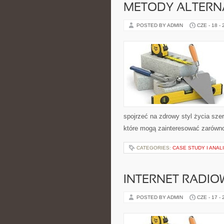
METODY ALTER
POSTED BY ADMIN
CZE - 18 -
spojrzeć na zdrowy styl życia sze
które mogą zainteresować zarówno 
CATEGORIES:
CASE STUDY I ANA
INTERNET RADIO
POSTED BY ADMIN
CZE - 17 -