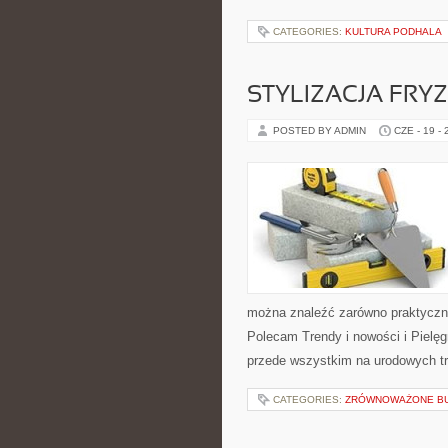
CATEGORIES:
KULTURA PODHALA
STYLIZACJA FRY
POSTED BY ADMIN
CZE - 19 -
można znaleźć zarówno praktyczne 
Polecam Trendy i nowości i Pielęg
przede wszystkim na urodowych tr
CATEGORIES:
ZRÓWNOWAŻONE B