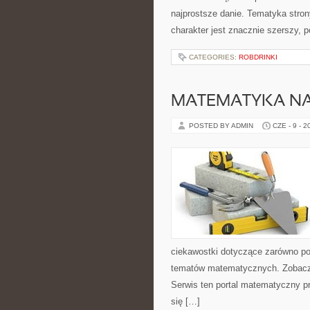
najprostsze danie. Tematyka stron
charakter jest znacznie szerszy, 
CATEGORIES:
ROBDRINKI
MATEMATYKA NA
POSTED BY ADMIN
CZE - 9 - 2
ciekawostki dotyczące zarówno p
tematów matematycznych. Zobacz 
Serwis ten portal matematyczny pr
się […]