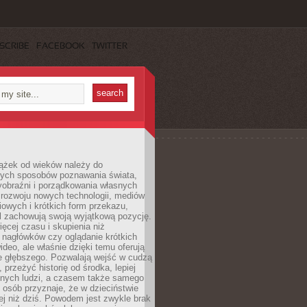
SCRIBE
FACEBOOK
TWITTER
iążek od wieków należy do
zych sposobów poznawania świata,
yobraźni i porządkowania własnych
 rozwoju nowych technologii, mediów
owych i krótkich form przekazu,
l zachowują swoją wyjątkową pozycję.
cej czasu i skupienia niż
 nagłówków czy oglądanie krótkich
ideo, ale właśnie dzięki temu oferują
e głębszego. Pozwalają wejść w cudzą
 przeżyć historię od środka, lepiej
nnych ludzi, a czasem także samego
e osób przyznaje, że w dzieciństwie
ej niż dziś. Powodem jest zwykle brak