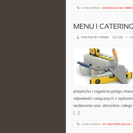
CATEGORIES:
EDUKACJA NA ŚWIEC
MENU I CATERIN
POSTED BY ADMIN
CZE - 7 - 2
pośpiechu i organizacyjnego chaos
odpowiedzi związanych z wyborem s
wydarzenia oraz atmosfery całego 
[…]
CATEGORIES:
FIT MOTORYZACJA 