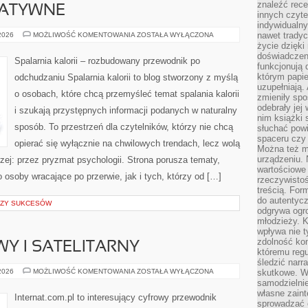
znaleźć rece
NATYWNE
innych czyte
indywidualny
METODY
nawet trady
 2026
MOŻLIWOŚĆ KOMENTOWANIA
ZOSTAŁA WYŁĄCZONA
ALTERNATYWNE
życie dzięk
doświadczeni
Spalarnia kalorii – rozbudowany przewodnik po
funkcjonują
którym papie
odchudzaniu Spalarnia kalorii to blog stworzony z myślą
uzupełniają. 
o osobach, które chcą przemyśleć temat spalania kalorii
zmieniły spo
odebrały jej 
i szukają przystępnych informacji podanych w naturalny
nim książki 
sposób. To przestrzeń dla czytelników, którzy nie chcą
słuchać powi
spaceru czy
opierać się wyłącznie na chwilowych trendach, lecz wolą
Można też mi
urządzeniu. 
rzej: przez pryzmat psychologii. Strona porusza tematy,
wartościowe 
osoby wracające po przerwie, jak i tych, którzy od […]
rzeczywistoś
treścią. For
do autentyc
LIZY SUKCESÓW
odgrywa ogro
młodzieży. K
wpływa nie t
zdolność kon
WY I SATELITARNY
któremu regu
śledzić narr
INTERNET
 2026
MOŻLIWOŚĆ KOMENTOWANIA
ZOSTAŁA WYŁĄCZONA
skutkowe. W 
RADIOWY
samodzielni
I
własne zaint
SATELITARNY
Internat.com.pl to interesujący cyfrowy przewodnik
sprowadzać 