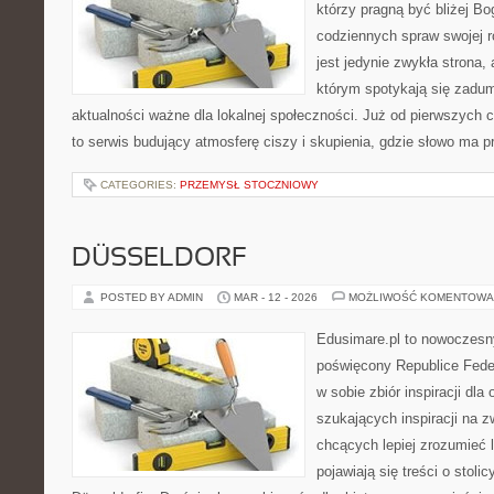
którzy pragną być bliżej Bo
codziennych spraw swojej r
jest jedynie zwykła strona
którym spotykają się zadum
aktualności ważne dla lokalnej społeczności. Już od pierwszych 
to serwis budujący atmosferę ciszy i skupienia, gdzie słowo ma 
CATEGORIES:
PRZEMYSŁ STOCZNIOWY
DÜSSELDORF
POSTED BY ADMIN
MAR - 12 - 2026
MOŻLIWOŚĆ KOMENTOWA
Edusimare.pl to nowoczesn
poświęcony Republice Feder
w sobie zbiór inspiracji dl
szukających inspiracji na z
chcących lepiej zrozumieć 
pojawiają się treści o stol