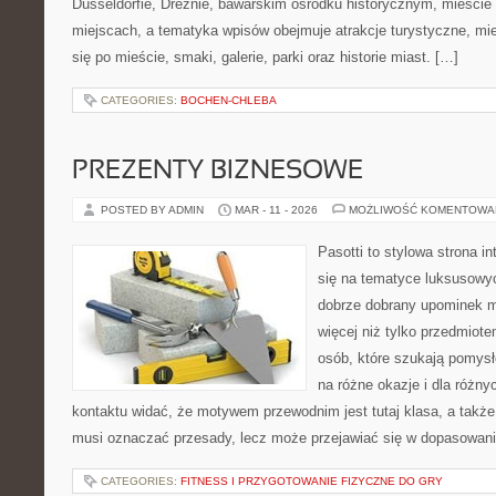
Düsseldorfie, Dreźnie, bawarskim ośrodku historycznym, mieście 
miejscach, a tematyka wpisów obejmuje atrakcje turystyczne, mie
się po mieście, smaki, galerie, parki oraz historie miast. […]
CATEGORIES:
BOCHEN-CHLEBA
PREZENTY BIZNESOWE
POSTED BY ADMIN
MAR - 11 - 2026
MOŻLIWOŚĆ KOMENTOWA
Pasotti to stylowa strona in
się na tematyce luksusowyc
dobrze dobrany upominek 
więcej niż tylko przedmiote
osób, które szukają pomysł
na różne okazje i dla różn
kontaktu widać, że motywem przewodnim jest tutaj klasa, a także 
musi oznaczać przesady, lecz może przejawiać się w dopasowani
CATEGORIES:
FITNESS I PRZYGOTOWANIE FIZYCZNE DO GRY