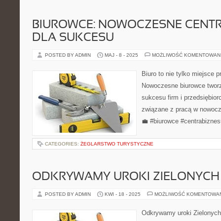
BIUROWCE: NOWOCZESNE CENTR
DLA SUKCESU
POSTED BY ADMIN
MAJ - 8 - 2025
MOŻLIWOŚĆ KOMENTOWAN
Biuro to nie tylko miejsce 
Nowoczesne biurowce tworz
sukcesu firm i przedsiębior
związane z pracą w nowocz
💼 #biurowce #centrabizne
CATEGORIES:
ŻEGLARSTWO TURYSTYCZNE
ODKRYWAMY UROKI ZIELONYC
POSTED BY ADMIN
KWI - 18 - 2025
MOŻLIWOŚĆ KOMENTOWA
Odkrywamy uroki Zielonych