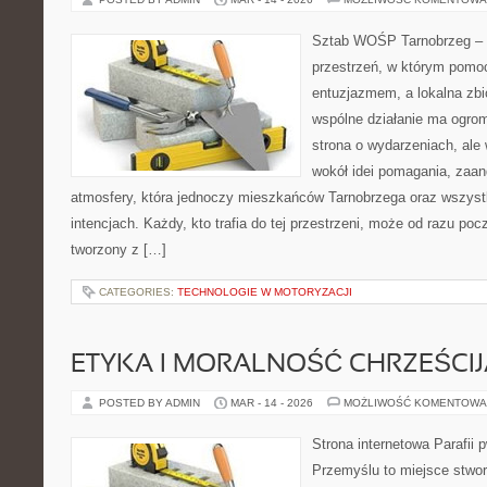
Sztab WOŚP Tarnobrzeg – G
przestrzeń, w którym pomoc
entuzjazmem, a lokalna zb
wspólne działanie ma ogrom
strona o wydarzeniach, ale 
wokół idei pomagania, zaa
atmosfery, która jednoczy mieszkańców Tarnobrzega oraz wszystk
intencjach. Każdy, kto trafia do tej przestrzeni, może od razu pocz
tworzony z […]
CATEGORIES:
TECHNOLOGIE W MOTORYZACJI
ETYKA I MORALNOŚĆ CHRZEŚCI
POSTED BY ADMIN
MAR - 14 - 2026
MOŻLIWOŚĆ KOMENTOWA
Strona internetowa Parafii 
Przemyślu to miejsce stwor