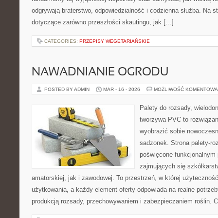
odgrywają braterstwo, odpowiedzialność i codzienna służba. Na s
dotyczące zarówno przeszłości skautingu, jak […]
CATEGORIES:
PRZEPISY WEGETARIAŃSKIE
NAWADNIANIE OGRODU
POSTED BY ADMIN
MAR - 16 - 2026
MOŻLIWOŚĆ KOMENTOWA
Palety do rozsady, wielodoni
tworzywa PVC to rozwiązani
wyobrazić sobie nowoczesn
sadzonek. Strona palety-ro
poświęcone funkcjonalnym 
zajmujących się szkółkars
amatorskiej, jak i zawodowej. To przestrzeń, w której użytecznoś
użytkowania, a każdy element oferty odpowiada na realne potrz
produkcją rozsady, przechowywaniem i zabezpieczaniem roślin. C