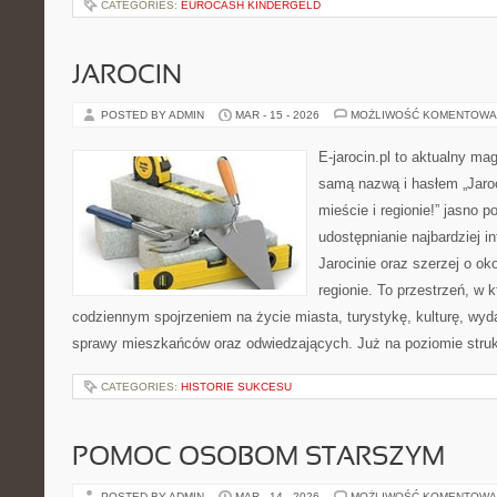
CATEGORIES:
EUROCASH KINDERGELD
JAROCIN
POSTED BY ADMIN
MAR - 15 - 2026
MOŻLIWOŚĆ KOMENTOWA
E-jarocin.pl to aktualny ma
samą nazwą i hasłem „Jaroc
mieście i regionie!” jasno p
udostępnianie najbardziej i
Jarocinie oraz szerzej o ok
regionie. To przestrzeń, w 
codziennym spojrzeniem na życie miasta, turystykę, kulturę, wyda
sprawy mieszkańców oraz odwiedzających. Już na poziomie strukt
CATEGORIES:
HISTORIE SUKCESU
POMOC OSOBOM STARSZYM
POSTED BY ADMIN
MAR - 14 - 2026
MOŻLIWOŚĆ KOMENTOWA