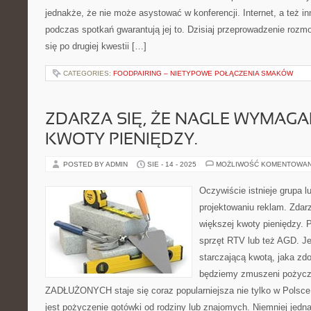
jednakże, że nie może asystować w konferencji. Internet, a też 
podczas spotkań gwarantują jej to. Dzisiaj przeprowadzenie rozm
się po drugiej kwestii […]
CATEGORIES:
FOODPAIRING – NIETYPOWE POŁĄCZENIA SMAKÓW
ZDARZA SIĘ, ŻE NAGLE WYMAGA
KWOTY PIENIĘDZY.
POSTED BY ADMIN
SIE - 14 - 2025
MOŻLIWOŚĆ KOMENTOWA
Oczywiście istnieje grupa lu
projektowaniu reklam. Zdarz
większej kwoty pieniędzy.
sprzęt RTV lub też AGD. Je
starczającą kwotą, jaka zd
będziemy zmuszeni pożyc
ZADŁUŻONYCH staje się coraz popularniejsza nie tylko w Polsce
jest pożyczenie gotówki od rodziny lub znajomych. Niemniej jed