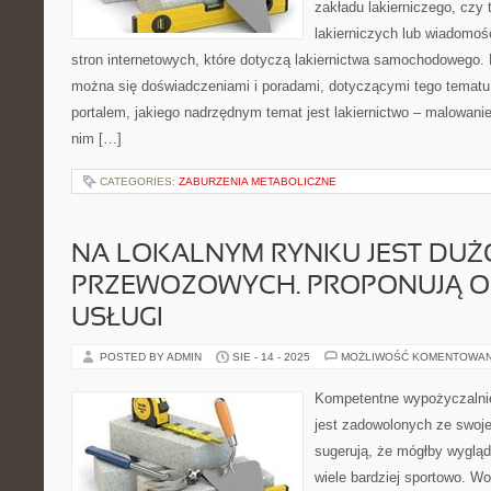
zakładu lakierniczego, czy
lakierniczych lub wiadomośc
stron internetowych, które dotyczą lakiernictwa samochodowego. 
można się doświadczeniami i poradami, dotyczącymi tego temat
portalem, jakiego nadrzędnym temat jest lakiernictwo – malowan
nim […]
CATEGORIES:
ZABURZENIA METABOLICZNE
NA LOKALNYM RYNKU JEST DUŻ
PRZEWOZOWYCH. PROPONUJĄ O
USŁUGI
POSTED BY ADMIN
SIE - 14 - 2025
MOŻLIWOŚĆ KOMENTOWA
Kompetentne wypożyczalnie
jest zadowolonych ze swoj
sugerują, że mógłby wygląd
wiele bardziej sportowo. W