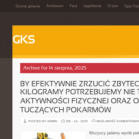
Archiwum
Faul
Jagiellonia
O tym
Strona główna
Spis Tre
GKS
Archive for 14 sierpnia, 2025
BY EFEKTYWNIE ZRZUCIĆ ZBYTE
KILOGRAMY POTRZEBUJEMY NIE
AKTYWNOŚCI FIZYCZNEJ ORAZ 
TUCZĄCYCH POKARMÓW
POSTED BY ADMIN
SIE - 14 - 2025
MOŻLIWOŚĆ KOMENTOWA
Wszyscy jadamy wyrób piek