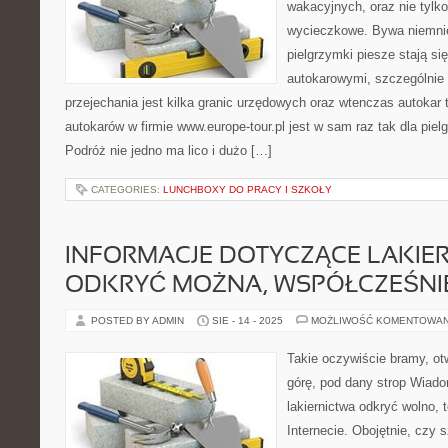
wakacyjnych, oraz nie tylk
wycieczkowe. Bywa niemniej
pielgrzymki piesze stają si
autokarowymi, szczególnie k
przejechania jest kilka granic urzędowych oraz wtenczas autokar 
autokarów w firmie www.europe-tour.pl jest w sam raz tak dla piel
Podróż nie jedno ma lico i dużo […]
CATEGORIES:
LUNCHBOXY DO PRACY I SZKOŁY
INFORMACJE DOTYCZĄCE LAKIE
ODKRYĆ MOŻNA, WSPÓŁCZEŚNI
POSTED BY ADMIN
SIE - 14 - 2025
MOŻLIWOŚĆ KOMENTOWA
Takie oczywiście bramy, otw
górę, pod dany strop Wiad
lakiernictwa odkryć wolno, 
Internecie. Obojętnie, cz