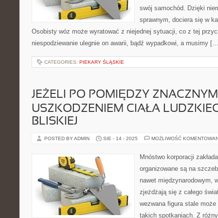
swój samochód. Dzięki nie
sprawnym, dociera się w ka
Osobisty wóz może wyratować z niejednej sytuacji, co z tej przyc
niespodziewanie ulegnie on awarii, bądź wypadkowi, a musimy […
CATEGORIES:
PIEKARY ŚLĄSKIE
JEŻELI PO POMIĘDZY ZNACZNYM
USZKODZENIEM CIAŁA LUDZKIEG
BLISKIEJ
POSTED BY ADMIN
SIE - 14 - 2025
MOŻLIWOŚĆ KOMENTOWA
Mnóstwo korporacji zakład
organizowane są na szczeb
nawet międzynarodowym, w
zjeżdżają się z całego świa
wezwana figura stale może 
takich spotkaniach. Z różn