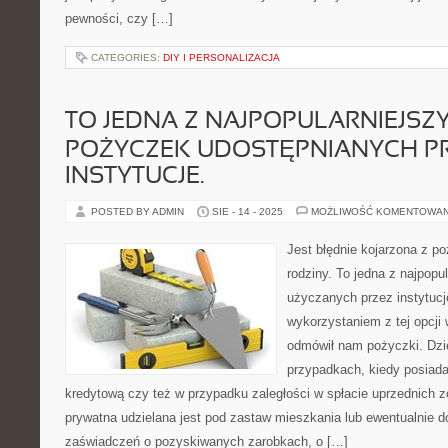
pewności, czy […]
CATEGORIES:
DIY I PERSONALIZACJA
TO JEDNA Z NAJPOPULARNIEJSZ
POŻYCZEK UDOSTĘPNIANYCH P
INSTYTUCJE.
POSTED BY ADMIN
SIE - 14 - 2025
MOŻLIWOŚĆ KOMENTOWA
Jest błędnie kojarzona z p
rodziny. To jedna z najpop
użyczanych przez instytuc
wykorzystaniem z tej opcji 
odmówił nam pożyczki. Dzie
przypadkach, kiedy posiad
kredytową czy też w przypadku zaległości w spłacie uprzednich
prywatna udzielana jest pod zastaw mieszkania lub ewentualnie d
zaświadczeń o pozyskiwanych zarobkach, o […]