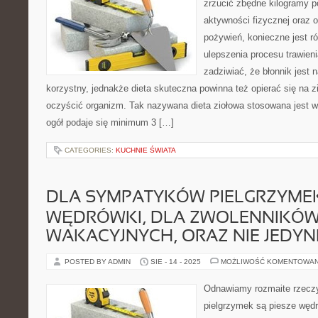
zrzucić zbędne kilogramy p
aktywności fizycznej oraz 
pożywień, konieczne jest r
ulepszenia procesu trawien
zadziwiać, że błonnik jest 
korzystny, jednakże dieta skuteczna powinna też opierać się na 
oczyścić organizm. Tak nazywana dieta ziołowa stosowana jest w
ogół podaje się minimum 3 […]
CATEGORIES:
KUCHNIE ŚWIATA
DLA SYMPATYKÓW PIELGRZYMEK
WĘDRÓWKI, DLA ZWOLENNIKÓ
WAKACYJNYCH, ORAZ NIE JEDYN
POSTED BY ADMIN
SIE - 14 - 2025
MOŻLIWOŚĆ KOMENTOWA
Odnawiamy rozmaite rzecz
pielgrzymek są piesze wędr