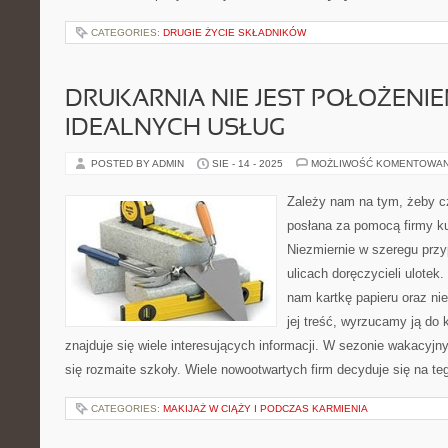
CATEGORIES:
DRUGIE ŻYCIE SKŁADNIKÓW
DRUKARNIA NIE JEST POŁOŻENIE
IDEALNYCH USŁUG
POSTED BY ADMIN
SIE - 14 - 2025
MOŻLIWOŚĆ KOMENTOWA
Zależy nam na tym, żeby c
posłana za pomocą firmy kur
Niezmiernie w szeregu pr
ulicach doręczycieli ulotek
nam kartkę papieru oraz ni
jej treść, wyrzucamy ją do
znajduje się wiele interesujących informacji. W sezonie wakacyj
się rozmaite szkoły. Wiele nowootwartych firm decyduje się na te
CATEGORIES:
MAKIJAŻ W CIĄŻY I PODCZAS KARMIENIA