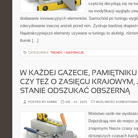
częściej decydują się na t
na modyfikacji wyglądu ze
dodawanie innowacyjnych elementów. Samochód po tuningu wyglą
zdecydowanie inaczej aniżeli przed nim. Zyskuje bardziej drapieżn
Najatrakcyjniejsze elementy używane w tuningu to alufelgi, różnor
tłumik […]
CATEGORIES:
TRENDY I INSPIRACJE
W KAŻDEJ GAZECIE, PAMIĘTNIK
CZY TEŻ O ZASIĘGU KRAJOWYM,
STANIE ODSZUKAĆ OBSZERNĄ
POSTED BY ADMIN
SIE - 14 - 2025
MOŻLIWOŚĆ KOMENTOWA
Mnóstwo osób nie wyobraża
Dojeżdżają nim do miejsc p
znajomymi Nasze czasy są n
dzisiejszych czasach każdy