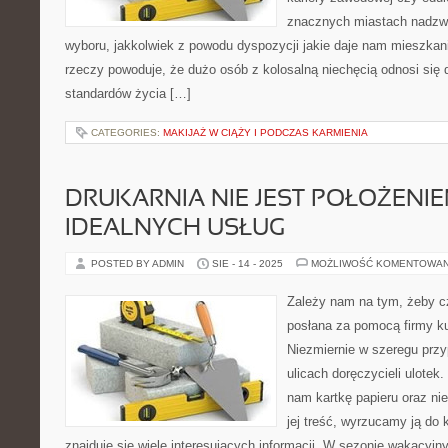
znacznych miastach nadzwyc
wyboru, jakkolwiek z powodu dyspozycji jakie daje nam mieszkani
rzeczy powoduje, że dużo osób z kolosalną niechęcią odnosi się
standardów życia […]
CATEGORIES:
MAKIJAŻ W CIĄŻY I PODCZAS KARMIENIA
DRUKARNIA NIE JEST POŁOŻENIE
IDEALNYCH USŁUG
POSTED BY ADMIN
SIE - 14 - 2025
MOŻLIWOŚĆ KOMENTOWA
Zależy nam na tym, żeby c
posłana za pomocą firmy kur
Niezmiernie w szeregu pr
ulicach doręczycieli ulotek
nam kartkę papieru oraz ni
jej treść, wyrzucamy ją do
znajduje się wiele interesujących informacji. W sezonie wakacyj