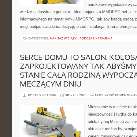
hardkorowi wyjadacze wysz
wiedzy o klasykach gatunku. Ideą stojącą za MMORPG.net.pl je
informacyjnego na temat rynku MMORPG, tak aby każda osoba za
mógł podjąć świadomą decyzję przed instalacją. Strona oferuje c
CATEGORIES:
MAKIJAŻ W CIĄŻY I PODCZAS KARMIENIA
SERCE DOMU TO SALON. KOLOS
ZAPROJEKTOWANY TAK ABYŚMY 
STANIE CAŁĄ RODZINĄ WYPOCZ
MĘCZĄCYM DNIU
POSTED BY ADMIN
SIE - 20 - 2025
MOŻLIWOŚĆ KOMENTOWA
Mieszkanie w mieście to ak
nieodzowność i furtka do k
edukacyjnej Miejsce zamie
aktualnie można by oznajmi
kariery zawodowej czy edu