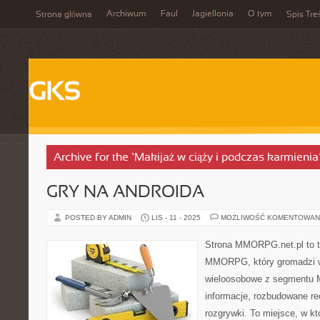
Archiwum
Faul
Jagiellonia
O tym
Strona główna
Spis Tre
GKS
Archive for the ‘Makijaż w ciąży i podczas karmienia
GRY NA ANDROIDA
POSTED BY ADMIN
LIS - 11 - 2025
MOŻLIWOŚĆ KOMENTOWAN
Strona MMORPG.net.pl to t
MMORPG, który gromadzi w
wieloosobowe z segmentu 
informacje, rozbudowane re
rozgrywki. To miejsce, w kt