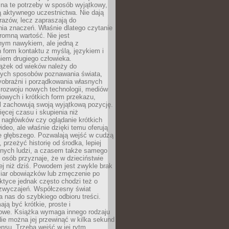
 na te potrzeby w sposób wyjątkowy,
 aktywnego uczestnictwa. Nie dają
razów, lecz zapraszają do
ia znaczeń. Właśnie dlatego czytanie
romną wartość. Nie jest
nym nawykiem, ale jedną z
 form kontaktu z myślą, językiem i
iem drugiego człowieka.
iążek od wieków należy do
zych sposobów poznawania świata,
yobraźni i porządkowania własnych
 rozwoju nowych technologii, mediów
owych i krótkich form przekazu,
l zachowują swoją wyjątkową pozycję.
cej czasu i skupienia niż
 nagłówków czy oglądanie krótkich
ideo, ale właśnie dzięki temu oferują
e głębszego. Pozwalają wejść w cudzą
 przeżyć historię od środka, lepiej
nnych ludzi, a czasem także samego
e osób przyznaje, że w dzieciństwie
ej niż dziś. Powodem jest zwykle brak
iar obowiązków lub zmęczenie po
ktyce jednak często chodzi też o
zwyczajeń. Współczesny świat
 nas do szybkiego odbioru treści.
ają być krótkie, proste i
owe. Książka wymaga innego rodzaju
ie można jej przewinąć w kilka sekund
ensu. Trzeba wejść w jej rytm,