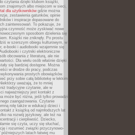
o czytania dzięki klubom książki,
om znajomych albo miejscom w sieci,
rtal dla użytkowników
gdzie można
nzje, zestawienia gatunków, opinie
lników i inspiracje dopasowane do
ch zainteresowań. To pokazuje, że
cyjna czynność może zyskiwać nowe
i nowoczesnym sposobom dzielenia się
em. Książki nie zniknęły. Po prostu
 dziś w szerszym obiegu kulturowym, w
r, e-booki i audiobooki wzajemnie się
Audiobooki i czytniki elektroniczne
sób obcowania z literaturą, ale nie
wartości. Dla wielu osób właśnie dzięki
stały się bardziej dostępne. Można
eści w drodze do pracy, podczas
 wykonywania prostych obowiązków.
eć przy sobie całą bibliotekę w lekkim
Niektórzy uważają, że to mniej
niż tradycyjne czytanie, ale w
ci najważniejszy jest kontakt z
ma może być różna, jeśli tylko prowadzi
znego zaangażowania. Czytanie
mną rolę także w edukacji dzieci i
ontakt z książką od najmłodszych lat
ylko na rozwój językowy, ale też na
centracji i cierpliwość. Dziecko,
larnie się czyta, uczy się słuchać,
ację i rozumieć związki przyczynowo-
późniejszych latach łatwiej mu