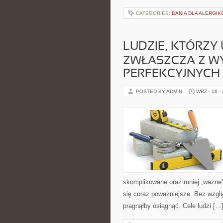
CATEGORIES:
DANIA DLA ALERGI
LUDZIE, KTÓRZY
ZWŁASZCZA Z WY
PERFEKCYJNYCH
POSTED BY ADMIN
WRZ - 18 -
skomplikowane oraz mniej „ważne”
się coraz poważniejsze. Bez wzgl
pragnąłby osiągnąć. Cele ludzi […