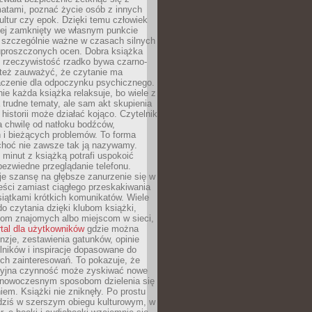
matami, poznać życie osób z innych
ultur czy epok. Dzięki temu człowiek
niej zamknięty we własnym punkcie
o szczególnie ważne w czasach silnych
 uproszczonych ocen. Dobra książka
e rzeczywistość rzadko bywa czarno-
 też zauważyć, że czytanie ma
czenie dla odpoczynku psychicznego.
ie każda książka relaksuje, bo wiele z
 trudne tematy, ale sam akt skupienia
 historii może działać kojąco. Czytelnik
a chwilę od natłoku bodźców,
 i bieżących problemów. To forma
choć nie zawsze tak ją nazywamy.
t minut z książką potrafi uspokoić
 bezwiedne przeglądanie telefonu.
je szansę na głębsze zanurzenie się w
eści zamiast ciągłego przeskakiwania
iątkami krótkich komunikatów. Wiele
o czytania dzięki klubom książki,
om znajomych albo miejscom w sieci,
rtal dla użytkowników
gdzie można
nzje, zestawienia gatunków, opinie
lników i inspiracje dopasowane do
ch zainteresowań. To pokazuje, że
cyjna czynność może zyskiwać nowe
i nowoczesnym sposobom dzielenia się
em. Książki nie zniknęły. Po prostu
 dziś w szerszym obiegu kulturowym, w