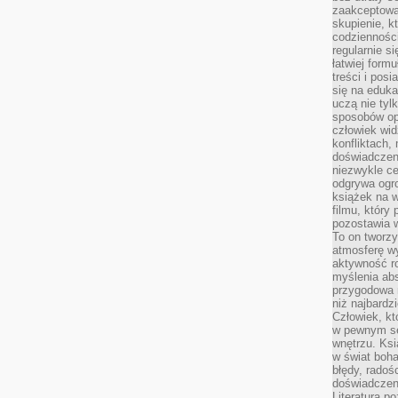
zaakceptować
skupienie, k
codzienności
regularnie si
łatwiej formu
treści i pos
się na edukac
uczą nie tyl
sposobów op
człowiek wi
konfliktach,
doświadczen
niezwykle c
odgrywa ogro
książek na w
filmu, który 
pozostawia w
To on tworzy
atmosferę wy
aktywność ro
myślenia ab
przygodowa 
niż najbardz
Człowiek, któ
w pewnym se
wnętrzu. Ks
w świat boha
błędy, radoś
doświadczen
Literatura p