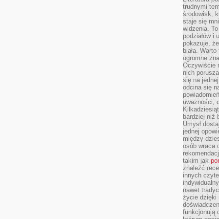
trudnymi te
środowisk, k
staje się m
widzenia. T
podziałów i
pokazuje, ż
biała. Warto
ogromne zna
Oczywiście n
nich porusza
się na jednej
odcina się n
powiadomień
uważności, 
Kilkadziesią
bardziej niż
Umysł dosta
jednej opowi
między dzies
osób wraca d
rekomendacj
takim jak
po
znaleźć rece
innych czyte
indywidualny
nawet trady
życie dzięk
doświadczeni
funkcjonują