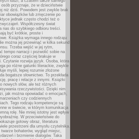
nnych ludzi, a czasem także samego
e osób przyznaje, że w dzieciństwie
ej niż dziś. Powodem jest zwykle brak
iar obowiązków lub zmęczenie po
ktyce jednak często chodzi też o
zwyczajeń. Współczesny świat
 nas do szybkiego odbioru treści.
ają być krótkie, proste i
owe. Książka wymaga innego rodzaju
ie można jej przewinąć w kilka sekund
ensu. Trzeba wejść w jej rytm,
 tempo narracji i pozwolić sobie na
tórego coraz częściej brakuje w
. Czytanie rozwija język. Osoba, która
ęga po różne gatunki literackie, zwykle
łuje myśli, lepiej rozumie złożone
iada bogatsze słownictwo. To przekłada
ję, pracę i relacje z innymi. Książki
ko nowych słów, ale też różnych
isywania rzeczywistości. Dzięki nim
dzi, jak można opowiadać o emocjach,
 marzeniach czy codziennych
iach. Tego rodzaju kompetencje są
enne w świecie, w którym komunikacja
mną rolę. Nie mniej istotny jest wpływ
yobraźnię. W przeciwieństwie do
pokazuje gotowy obraz, literatura
iele przestrzeni dla umysłu czytelnika.
 twarze bohaterów, wygląd miejsc,
darzeń i brzmienie dialogów. Taka