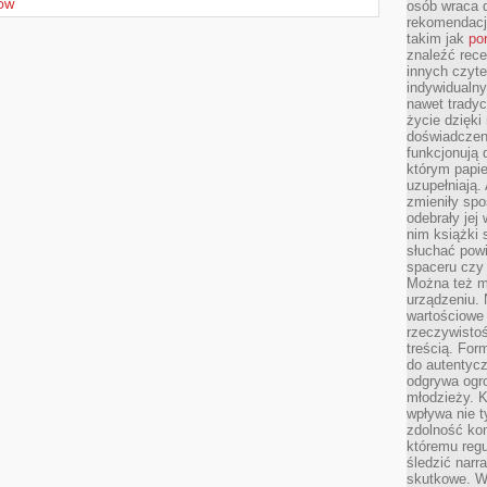
osób wraca d
KÓW
rekomendacj
takim jak
po
znaleźć rece
innych czyte
indywidualny
nawet trady
życie dzięk
doświadczeni
funkcjonują
którym papie
uzupełniają. 
zmieniły spo
odebrały jej 
nim książki 
słuchać powi
spaceru czy
Można też mi
urządzeniu. 
wartościowe 
rzeczywistoś
treścią. For
do autentyc
odgrywa ogro
młodzieży. K
wpływa nie t
zdolność kon
któremu regu
śledzić narr
skutkowe. W 