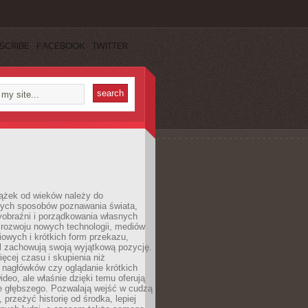
SCRIBE
FACEBOOK
TWITTER
iążek od wieków należy do
zych sposobów poznawania świata,
yobraźni i porządkowania własnych
 rozwoju nowych technologii, mediów
owych i krótkich form przekazu,
l zachowują swoją wyjątkową pozycję.
cej czasu i skupienia niż
 nagłówków czy oglądanie krótkich
ideo, ale właśnie dzięki temu oferują
e głębszego. Pozwalają wejść w cudzą
 przeżyć historię od środka, lepiej