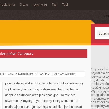
Jagiellonia
O tym
Tagi
Tagi
Spis Treści
SUB
 alergików’ Category
Czytanie ks
najważniejs
REVLON
2026
MOŻLIWOŚĆ KOMENTOWANIA
ZOSTAŁA WYŁĄCZONA
rozwijania w
(USA)
myśli. Mimo
johnmasters-polska.pl to blog dla osób, które interesują
społeczności
książki nada
się kosmetykami i chcą podejmować bardziej trafne
Wymagają wię
przeglądanie
decyzje zakupowe oraz pielęgnacyjne. To miejsce
materiałów w
stworzone z myślą o tych, którzy lubią wiedzieć, co
coś znaczni
perspektywę,
nakładają na ciało, jak działają składniki i jak budować