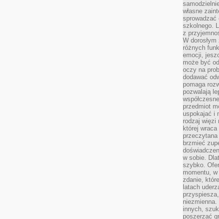
samodzielni
własne zaint
sprowadzać 
szkolnego. L
z przyjemno
W dorosłym ż
różnych funk
emocji, jesz
może być od
oczy na prob
dodawać odwa
pomaga rozw
pozwalają l
współczesneg
przedmiot m
uspokajać i 
rodzaj więzi
której wraca
przeczytana
brzmieć zupe
doświadczeni
w sobie. Dla
szybko. Ofe
momentu, w 
zdanie, któr
latach uderz
przyspiesza,
niezmienna. 
innych, szu
poszerzać gr