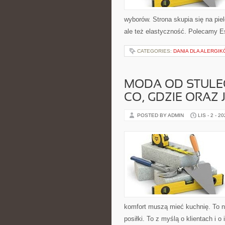
wyborów. Strona skupia się na piel
ale też elastyczność. Polecamy E
CATEGORIES:
DANIA DLA ALERGI
MODA OD STULE
CO, GDZIE ORAZ
POSTED BY ADMIN
LIS - 2 - 2
komfort muszą mieć kuchnię. To n
posiłki. To z myślą o klientach i 