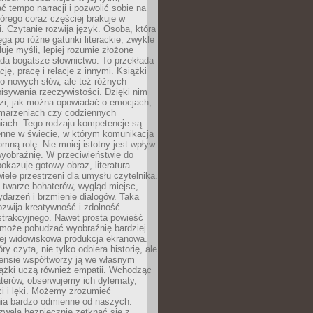
 tempo narracji i pozwolić sobie na
tórego coraz częściej brakuje w
. Czytanie rozwija język. Osoba, która
ęga po różne gatunki literackie, zwykle
łuje myśli, lepiej rozumie złożone
iada bogatsze słownictwo. To przekłada
ję, pracę i relacje z innymi. Książki
ko nowych słów, ale też różnych
isywania rzeczywistości. Dzięki nim
dzi, jak można opowiadać o emocjach,
 marzeniach czy codziennych
iach. Tego rodzaju kompetencje są
enne w świecie, w którym komunikacja
mną rolę. Nie mniej istotny jest wpływ
yobraźnię. W przeciwieństwie do
pokazuje gotowy obraz, literatura
iele przestrzeni dla umysłu czytelnika.
 twarze bohaterów, wygląd miejsc,
darzeń i brzmienie dialogów. Taka
zwija kreatywność i zdolność
strakcyjnego. Nawet prosta powieść
może pobudzać wyobraźnię bardziej
iej widowiskowa produkcja ekranowa.
ry czyta, nie tylko odbiera historię, ale
nsie współtworzy ją we własnym
iążki uczą również empatii. Wchodząc
terów, obserwujemy ich dylematy,
ci i lęki. Możemy zrozumieć
ia bardzo odmienne od naszych.
ozwala bezpiecznie zetknąć się z