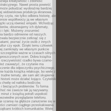
zwija kreatywność i zdolność
strakcyjnego. Nawet prosta powieść
może pobudzać wyobraźnię bardziej
iej widowiskowa produkcja ekranowa.
ry czyta, nie tylko odbiera historię, ale
nsie współtworzy ją we własnym
iążki uczą również empatii. Wchodząc
terów, obserwujemy ich dylematy,
ci i lęki. Możemy zrozumieć
ia bardzo odmienne od naszych.
ozwala bezpiecznie zetknąć się z
matami, poznać życie osób z innych
ultur czy epok. Dzięki temu człowiek
niej zamknięty we własnym punkcie
o szczególnie ważne w czasach silnych
 uproszczonych ocen. Dobra książka
e rzeczywistość rzadko bywa czarno-
 też zauważyć, że czytanie ma
czenie dla odpoczynku psychicznego.
ie każda książka relaksuje, bo wiele z
 trudne tematy, ale sam akt skupienia
 historii może działać kojąco. Czytelnik
a chwilę od natłoku bodźców,
 i bieżących problemów. To forma
choć nie zawsze tak ją nazywamy.
t minut z książką potrafi uspokoić
 bezwiedne przeglądanie telefonu.
je szansę na głębsze zanurzenie się w
eści zamiast ciągłego przeskakiwania
iątkami krótkich komunikatów. Wiele