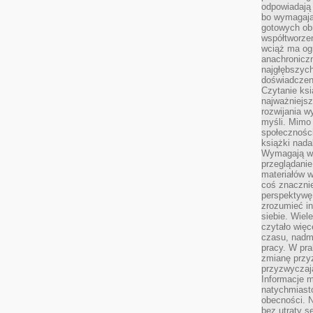
odpowiadają
bo wymagają
gotowych ob
współtworzen
wciąż ma og
anachronicz
najgłębszych
doświadczen
Czytanie ks
najważniejs
rozwijania w
myśli. Mimo
społeczności
książki nada
Wymagają wię
przeglądanie
materiałów w
coś znaczni
perspektywę,
zrozumieć i
siebie. Wiel
czytało więc
czasu, nadm
pracy. W pra
zmianę przy
przyzwyczaja
Informacje m
natychmiast
obecności. N
bez utraty s