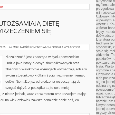
aktywność ro
myślenia ab
KÓW
przygodowa 
niż najbardz
Człowiek, któ
w pewnym se
 UTOŻSAMIAJĄ DIETĘ
wnętrzu. Ks
w świat boha
RZECZENIEM SIĘ
błędy, radoś
doświadczen
Literatura p
trudnymi te
środowisk, k
LUDZIE,
 2025
MOŻLIWOŚĆ KOMENTOWANIA
ZOSTAŁA WYŁĄCZONA
KTÓRZY
staje się m
UTOŻSAMIAJĄ
widzenia. T
DIETĘ
Niezależność jest znacząca w życiu powszednim
ZWŁASZCZA
podziałów i
Z
pokazuje, ż
Ludzie jako istoty o dosyć skomplikowanych oraz
WYRZECZENIEM
biała. Warto
SIĘ
złożonych wielokrotnie wymogach wyznaczają sobie w
PERFEKCYJNYCH
ogromne zna
Oczywiście n
swoim stosunkowo krótkim życiu niezmiernie niemało
nich porusza
celów. Niemalże już od urodzenia rozpoczynają do
się na jednej
odcina się n
czegoś dążyć, z początku są to cele mniej
powiadomień
uważności, 
, z nieraz jednak, wraz ze wzrostem oraz rozwojem stając
Kilkadziesią
ędu na wiek człowiek zawsze odnajdzie sobie coś, co
bardziej niż
Umysł dosta
]
jednej opowi
między dzies