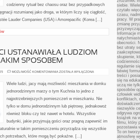
zrozumieć i
codzienny rytuał bez chaosu oraz bez przypadkowych
siebie. Wiel
czytało więc
ęgnacji rozumianej jako droga, w którym liczy się ciągłość,
czasu, nadm
pracy. W pra
stée Lauder Companies (USA) i Amorepacific (Korea […]
zmianę przy
przyzwyczaja
KÓW
Informacje m
natychmiast
obecności. N
bez utraty s
CI USTANAWIAŁA LUDZIOM
zaakceptować
skupienie, k
 JAKIM SPOSOBEM
codzienności
regularnie si
łatwiej formu
MODA
025
MOŻLIWOŚĆ KOMENTOWANIA
ZOSTAŁA WYŁĄCZONA
OD
treści i pos
STULECI
się na edukac
USTANAWIAŁA
Wiele ludzi, jacy mają możliwość mieszkania w domku
uczą nie tyl
LUDZIOM
CO,
sposobów op
jednorodzinnym marzy o tym Kuchnia to jedno z
GDZIE
człowiek wi
ORAZ
najpotrzebniejszych pomieszczeń w mieszkaniu. Nie
konfliktach,
JAKIM
SPOSOBEM
doświadczen
tylko w domu jednorodzinnym lub piętrowy, jednakowoż
niezwykle c
odgrywa ogro
również bloku czy też nawet w hotelu. Wszystkie
książek na w
budynki, jakie przyjmują gości oraz pragną zapewnić im
filmu, który 
pozostawia w
aturalnie w takim pomieszczeniu przyrządza się wszystkie
To on tworzy
o ich potrzebach, które mogą być pokaźne. […]
atmosferę wy