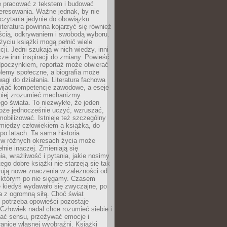
e pracować z tekstem i budować
eresowania. Ważne jednak, by nie
czytania jedynie do obowiązku
iteratura powinna kojarzyć się również
ścią, odkrywaniem i swobodą wyboru.
yciu książki mogą pełnić wiele
cji. Jedni szukają w nich wiedzy, inni
cze inni inspiracji do zmiany. Powieść
poczynkiem, reportaż może otwierać
lemy społeczne, a biografia może
gi do działania. Literatura fachowa
ijać kompetencje zawodowe, a eseje
epiej zrozumieć mechanizmy
o świata. To niezwykłe, że jeden
oże jednocześnie uczyć, wzruszać,
mobilizować. Istnieje też szczególny
 między człowiekiem a książką, do
 po latach. Ta sama historia
 w różnych okresach życia może
łnie inaczej. Zmieniają się
a, wrażliwość i pytania, jakie nosimy
tego dobre książki nie starzeją się tak
rują nowe znaczenia w zależności od
którym po nie sięgamy. Czasem
e kiedyś wydawało się zwyczajne, po
a z ogromną siłą. Choć świat
 potrzeba opowieści pozostaje
Człowiek nadal chce rozumieć siebie i
kać sensu, przeżywać emocje i
anice własnej wyobraźni. Książki