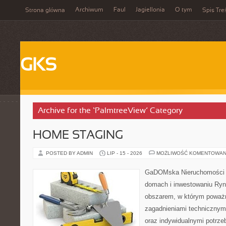
Archiwum
Faul
Jagiellonia
O tym
Strona główna
Spis Tre
GKS
Archive for the ‘PalmtreeView’ Category
HOME STAGING
POSTED BY ADMIN
LIP - 15 - 2026
MOŻLIWOŚĆ KOMENTOWAN
GaDOMska Nieruchomości –
domach i inwestowaniu Ryn
obszarem, w którym poważn
zagadnieniami technicznym
oraz indywidualnymi potrze