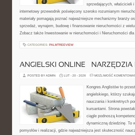
sprzedających, właścicieli
internetowy przewodnik poświęcony szeroko rozumianym nieruc
materiały pomagają poznać najważniejsze mechanizmy branży ora
sprzedaż, wynajem, budowę i finansowanie nieruchomości z wielu
Zobacz także Inwestowanie w nieruchomości i Nieruchomości dla 
CATEGORIES:
PALMTREEVIEW
ANGIELSKI ONLINE – NARZĘDZIA 
POSTED BY ADMIN
LUT - 20 - 2026
MOŻLIWOŚĆ KOMENTOWA
Kongres Anglistów to przes
angielskiego, którzy szuka
nauczania i konkretnych p
kursantami. Strona powstał
ciągle podnoszą kompetencj
dynamiczną dziedzinę. To 
pomysłów i realizacji, gdzie najważniejsza jest skuteczność nauc