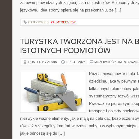
zarówno prowadzących zajęcia, jak i uczestników. Polecamy Język
językowe. Idea strony opiera się na przekonaniu, że […]
CATEGORIES:
PALMTREEVIEW
TURYSTKA TWORZONA JEST NA B
ISTOTNYCH PODMIOTÓW
POSTED BY ADMIN
LIP - 4 - 2025
MOŻLIWOŚĆ KOMENTOWAN
Poznaj niesamowite uroki Ta
dziedziną, jaka w pewnym s
kilku innych elementów, jak
systematyczny rozwój wszel
Przeważnie pierwszym skoja
transport i obiekty noclegow
niezwykle ważne elementy, jakie mają na celu dać bezpieczeństw
również szczególny komfort w czasie pobytu w wybranym miejscu
jakie odnoszą się do […]