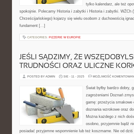
tylko kalendarz, ale też op
spokojnie. Polecamy Historia i zabytki i Historia i zabytki. WŻCh
Chrześcijańskiego) kojarzy się wielu osobom z duchowością ignac
fundament […]
CATEGORIES:
PIZZERIE W EUROPIE
JEŚLI SĄDZIMY, ŻE WSZĘDOBYLS
TRUDNOŚCI ORAZ ULICZNE KORK
POSTED BY ADMIN
SIE - 11 - 2025
MOŻLIWOŚĆ KOMENTOWAN
Świat byłby bardzo dobry, g
zagrożeniami Doznań zmys
gamę: przeżycia smakowe o
doznania wzrokowe oraz do
Można każdego z nich doś
osobno, przyjemnie bądź ni
posiadać przyjemne wspomnienie lub też koszmarne. Nie od dziś