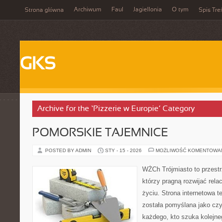
Archiwum
Faul
Jagiellonia
O tym
Strona główna
Spis Tre
GKS
Archive for the ‘Pizzerie w Europie’ Category
POMORSKIE TAJEMNICE
POSTED BY ADMIN
STY - 15 - 2026
MOŻLIWOŚĆ KOMENTOWA
WŻCh Trójmiasto to przestrz
którzy pragną rozwijać rel
życiu. Strona internetowa t
została pomyślana jako czy
każdego, kto szuka kolejneg