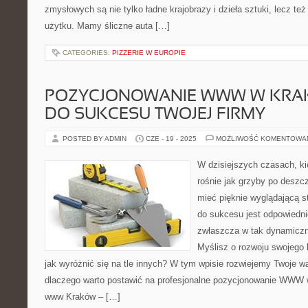
zmysłowych są nie tylko ładne krajobrazy i dzieła sztuki, lecz te
użytku. Mamy śliczne auta […]
CATEGORIES:
PIZZERIE W EUROPIE
POZYCJONOWANIE WWW W KRAK
DO SUKCESU TWOJEJ FIRMY
POSTED BY ADMIN
CZE - 19 - 2025
MOŻLIWOŚĆ KOMENTOWA
W dzisiejszych czasach, ki
rośnie jak grzyby po deszcz
mieć pięknie wyglądającą s
do sukcesu jest odpowiedn
zwłaszcza w tak dynamiczn
Myślisz o rozwoju swojego 
jak wyróżnić się na tle innych? W tym wpisie rozwiejemy Twoje w
dlaczego warto postawić na profesjonalne pozycjonowanie WWW
www Kraków – […]