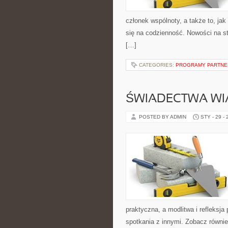
członek wspólnoty, a także to, j
się na codzienność. Nowości na st
[…]
CATEGORIES:
PROGRAMY PARTNER
ŚWIADECTWA WI
POSTED BY ADMIN
STY - 29 -
praktyczna, a modlitwa i refleksja
spotkania z innymi. Zobacz również