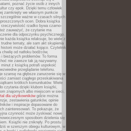
matami, poznać życie osób z innych
ultur czy epok. Dzięki temu człowiek
niej zamknięty we własnym punkcie
o szczególnie ważne w czasach silnych
 uproszczonych ocen. Dobra książka
e rzeczywistość rzadko bywa czarno-
 też zauważyć, że czytanie ma
czenie dla odpoczynku psychicznego.
ie każda książka relaksuje, bo wiele z
 trudne tematy, ale sam akt skupienia
 historii może działać kojąco. Czytelnik
a chwilę od natłoku bodźców,
 i bieżących problemów. To forma
choć nie zawsze tak ją nazywamy.
t minut z książką potrafi uspokoić
 bezwiedne przeglądanie telefonu.
je szansę na głębsze zanurzenie się w
eści zamiast ciągłego przeskakiwania
iątkami krótkich komunikatów. Wiele
o czytania dzięki klubom książki,
om znajomych albo miejscom w sieci,
rtal dla użytkowników
gdzie można
nzje, zestawienia gatunków, opinie
lników i inspiracje dopasowane do
ch zainteresowań. To pokazuje, że
cyjna czynność może zyskiwać nowe
i nowoczesnym sposobom dzielenia się
em. Książki nie zniknęły. Po prostu
 dziś w szerszym obiegu kulturowym, w
r, e-booki i audiobooki wzajemnie się