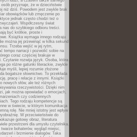
nnych ludzi, a czasem także samego
e osób przyznaje, że w dzieciństwie
ej niż dziś. Powodem jest zwykle brak
iar obowiązków lub zmęczenie po
ktyce jednak często chodzi też o
zwyczajeń. Współczesny świat
 nas do szybkiego odbioru treści.
ają być krótkie, proste i
owe. Książka wymaga innego rodzaju
ie można jej przewinąć w kilka sekund
ensu. Trzeba wejść w jej rytm,
 tempo narracji i pozwolić sobie na
tórego coraz częściej brakuje w
. Czytanie rozwija język. Osoba, która
ęga po różne gatunki literackie, zwykle
łuje myśli, lepiej rozumie złożone
iada bogatsze słownictwo. To przekłada
ję, pracę i relacje z innymi. Książki
ko nowych słów, ale też różnych
isywania rzeczywistości. Dzięki nim
dzi, jak można opowiadać o emocjach,
 marzeniach czy codziennych
iach. Tego rodzaju kompetencje są
enne w świecie, w którym komunikacja
mną rolę. Nie mniej istotny jest wpływ
yobraźnię. W przeciwieństwie do
pokazuje gotowy obraz, literatura
iele przestrzeni dla umysłu czytelnika.
 twarze bohaterów, wygląd miejsc,
darzeń i brzmienie dialogów. Taka