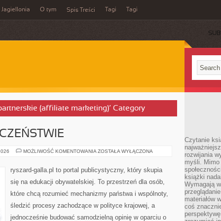
Jagiellonia
O tym
Tagi
Tagi
Spis Treści
SUB
artnerskie (affiliate marketing)’ Category
ECZEŃSTWIE
Czytanie ks
najważniejs
WIEDZA
2026
MOŻLIWOŚĆ KOMENTOWANIA
ZOSTAŁA WYŁĄCZONA
rozwijania w
O
myśli. Mimo
SPOŁECZEŃSTWIE
społeczności
ryszard-galla.pl to portal publicystyczny, który skupia
książki nada
się na edukacji obywatelskiej. To przestrzeń dla osób,
Wymagają wię
przeglądanie
które chcą rozumieć mechanizmy państwa i wspólnoty,
materiałów w
śledzić procesy zachodzące w polityce krajowej, a
coś znaczni
perspektywę,
jednocześnie budować samodzielną opinię w oparciu o