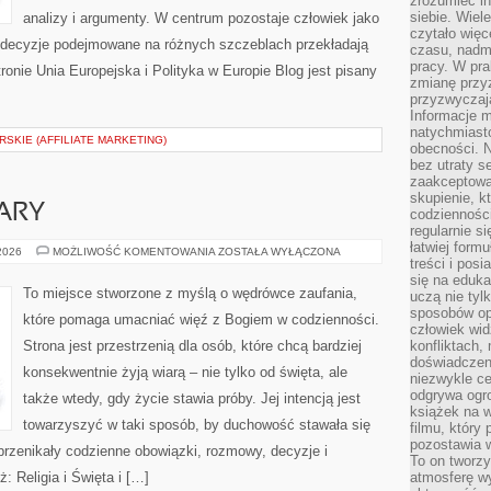
zrozumieć i
siebie. Wiel
analizy i argumenty. W centrum pozostaje człowiek jako
czytało więc
ak decyzje podejmowane na różnych szczeblach przekładają
czasu, nadm
pracy. W pra
ronie Unia Europejska i Polityka w Europie Blog jest pisany
zmianę przy
przyzwyczaja
Informacje m
natychmiast
SKIE (AFFILIATE MARKETING)
obecności. N
bez utraty s
zaakceptować
skupienie, k
ARY
codzienności
regularnie si
łatwiej formu
ŚWIADECTWA
 2026
MOŻLIWOŚĆ KOMENTOWANIA
ZOSTAŁA WYŁĄCZONA
treści i pos
WIARY
się na edukac
To miejsce stworzone z myślą o wędrówce zaufania,
uczą nie tyl
sposobów op
które pomaga umacniać więź z Bogiem w codzienności.
człowiek wi
Strona jest przestrzenią dla osób, które chcą bardziej
konfliktach,
doświadczen
konsekwentnie żyją wiarą – nie tylko od święta, ale
niezwykle c
odgrywa ogro
także wtedy, gdy życie stawia próby. Jej intencją jest
książek na w
towarzyszyć w taki sposób, by duchowość stawała się
filmu, który 
pozostawia w
 przenikały codzienne obowiązki, rozmowy, decyzje i
To on tworzy
: Religia i Święta i […]
atmosferę wy