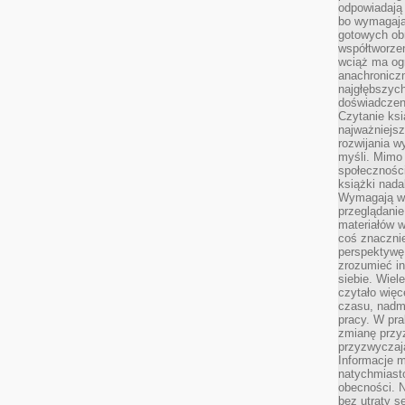
odpowiadają
bo wymagają
gotowych ob
współtworzen
wciąż ma og
anachronicz
najgłębszych
doświadczen
Czytanie ks
najważniejs
rozwijania w
myśli. Mimo
społeczności
książki nada
Wymagają wię
przeglądanie
materiałów w
coś znaczni
perspektywę,
zrozumieć i
siebie. Wiel
czytało więc
czasu, nadm
pracy. W pra
zmianę przy
przyzwyczaja
Informacje m
natychmiast
obecności. N
bez utraty s