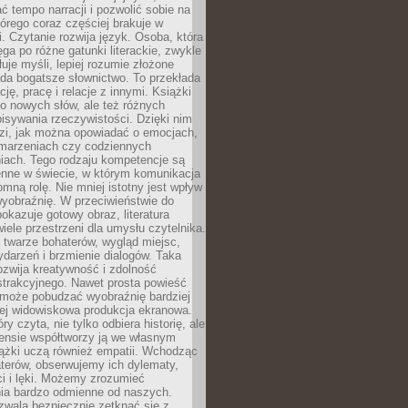
 tempo narracji i pozwolić sobie na
tórego coraz częściej brakuje w
. Czytanie rozwija język. Osoba, która
ęga po różne gatunki literackie, zwykle
łuje myśli, lepiej rozumie złożone
iada bogatsze słownictwo. To przekłada
ję, pracę i relacje z innymi. Książki
ko nowych słów, ale też różnych
isywania rzeczywistości. Dzięki nim
dzi, jak można opowiadać o emocjach,
 marzeniach czy codziennych
iach. Tego rodzaju kompetencje są
enne w świecie, w którym komunikacja
mną rolę. Nie mniej istotny jest wpływ
yobraźnię. W przeciwieństwie do
pokazuje gotowy obraz, literatura
iele przestrzeni dla umysłu czytelnika.
 twarze bohaterów, wygląd miejsc,
darzeń i brzmienie dialogów. Taka
zwija kreatywność i zdolność
strakcyjnego. Nawet prosta powieść
może pobudzać wyobraźnię bardziej
iej widowiskowa produkcja ekranowa.
ry czyta, nie tylko odbiera historię, ale
nsie współtworzy ją we własnym
iążki uczą również empatii. Wchodząc
terów, obserwujemy ich dylematy,
ci i lęki. Możemy zrozumieć
ia bardzo odmienne od naszych.
ozwala bezpiecznie zetknąć się z