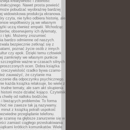
zwija kreatywność i zdolność
strakcyjnego. Nawet prosta powieść
może pobudzać wyobraźnię bardziej
iej widowiskowa produkcja ekranowa.
ry czyta, nie tylko odbiera historię, ale
nsie współtworzy ją we własnym
iążki uczą również empatii. Wchodząc
terów, obserwujemy ich dylematy,
ci i lęki. Możemy zrozumieć
ia bardzo odmienne od naszych.
ozwala bezpiecznie zetknąć się z
matami, poznać życie osób z innych
ultur czy epok. Dzięki temu człowiek
niej zamknięty we własnym punkcie
o szczególnie ważne w czasach silnych
 uproszczonych ocen. Dobra książka
e rzeczywistość rzadko bywa czarno-
 też zauważyć, że czytanie ma
czenie dla odpoczynku psychicznego.
ie każda książka relaksuje, bo wiele z
 trudne tematy, ale sam akt skupienia
 historii może działać kojąco. Czytelnik
a chwilę od natłoku bodźców,
 i bieżących problemów. To forma
choć nie zawsze tak ją nazywamy.
t minut z książką potrafi uspokoić
 bezwiedne przeglądanie telefonu.
je szansę na głębsze zanurzenie się w
eści zamiast ciągłego przeskakiwania
iątkami krótkich komunikatów. Wiele