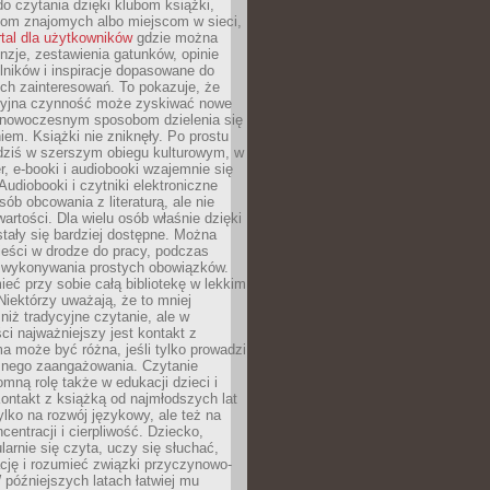
o czytania dzięki klubom książki,
om znajomych albo miejscom w sieci,
rtal dla użytkowników
gdzie można
nzje, zestawienia gatunków, opinie
lników i inspiracje dopasowane do
ch zainteresowań. To pokazuje, że
cyjna czynność może zyskiwać nowe
i nowoczesnym sposobom dzielenia się
em. Książki nie zniknęły. Po prostu
 dziś w szerszym obiegu kulturowym, w
r, e-booki i audiobooki wzajemnie się
Audiobooki i czytniki elektroniczne
sób obcowania z literaturą, ale nie
wartości. Dla wielu osób właśnie dzięki
stały się bardziej dostępne. Można
eści w drodze do pracy, podczas
 wykonywania prostych obowiązków.
eć przy sobie całą bibliotekę w lekkim
Niektórzy uważają, że to mniej
niż tradycyjne czytanie, ale w
ci najważniejszy jest kontakt z
ma może być różna, jeśli tylko prowadzi
znego zaangażowania. Czytanie
mną rolę także w edukacji dzieci i
ontakt z książką od najmłodszych lat
ylko na rozwój językowy, ale też na
centracji i cierpliwość. Dziecko,
larnie się czyta, uczy się słuchać,
ację i rozumieć związki przyczynowo-
późniejszych latach łatwiej mu