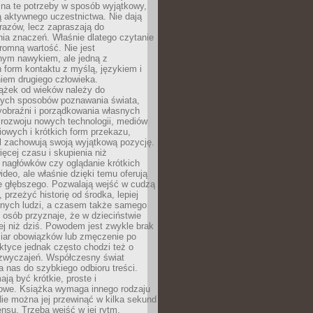
 na te potrzeby w sposób wyjątkowy,
 aktywnego uczestnictwa. Nie dają
razów, lecz zapraszają do
ia znaczeń. Właśnie dlatego czytanie
romną wartość. Nie jest
nym nawykiem, ale jedną z
 form kontaktu z myślą, językiem i
iem drugiego człowieka.
iążek od wieków należy do
zych sposobów poznawania świata,
yobraźni i porządkowania własnych
 rozwoju nowych technologii, mediów
owych i krótkich form przekazu,
l zachowują swoją wyjątkową pozycję.
cej czasu i skupienia niż
 nagłówków czy oglądanie krótkich
ideo, ale właśnie dzięki temu oferują
e głębszego. Pozwalają wejść w cudzą
 przeżyć historię od środka, lepiej
nnych ludzi, a czasem także samego
e osób przyznaje, że w dzieciństwie
ej niż dziś. Powodem jest zwykle brak
iar obowiązków lub zmęczenie po
ktyce jednak często chodzi też o
zwyczajeń. Współczesny świat
 nas do szybkiego odbioru treści.
ają być krótkie, proste i
owe. Książka wymaga innego rodzaju
ie można jej przewinąć w kilka sekund
ensu. Trzeba wejść w jej rytm,