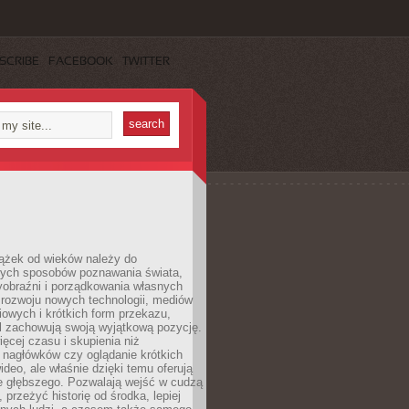
SCRIBE
FACEBOOK
TWITTER
iążek od wieków należy do
zych sposobów poznawania świata,
yobraźni i porządkowania własnych
 rozwoju nowych technologii, mediów
owych i krótkich form przekazu,
l zachowują swoją wyjątkową pozycję.
cej czasu i skupienia niż
 nagłówków czy oglądanie krótkich
ideo, ale właśnie dzięki temu oferują
e głębszego. Pozwalają wejść w cudzą
 przeżyć historię od środka, lepiej