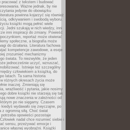
e pracować z tekstem i budować
eresowania. Ważne jednak, by nie
czytania jedynie do obowiązku
iteratura powinna kojarzyć się również
ścią, odkrywaniem i swobodą wyboru.
yciu książki mogą pełnić wiele
cji. Jedni szukają w nich wiedzy, inni
cze inni inspiracji do zmiany. Powieść
poczynkiem, reportaż może otwierać
lemy społeczne, a biografia może
gi do działania. Literatura fachowa
ijać kompetencje zawodowe, a eseje
epiej zrozumieć mechanizmy
o świata. To niezwykłe, że jeden
oże jednocześnie uczyć, wzruszać,
mobilizować. Istnieje też szczególny
 między człowiekiem a książką, do
 po latach. Ta sama historia
 w różnych okresach życia może
łnie inaczej. Zmieniają się
a, wrażliwość i pytania, jakie nosimy
tego dobre książki nie starzeją się tak
rują nowe znaczenia w zależności od
którym po nie sięgamy. Czasem
e kiedyś wydawało się zwyczajne, po
a z ogromną siłą. Choć świat
 potrzeba opowieści pozostaje
Człowiek nadal chce rozumieć siebie i
kać sensu, przeżywać emocje i
anice własnej wyobraźni. Książki