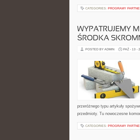
CATEGORIES:
PROGRAMY PARTNER
WYPATRUJEMY ME
ŚRODKA SKROM
POSTED BY ADMIN
PAŹ - 13 - 
przeróżnego typu artykuły spożywcz
przedmioty. Tu nowoczesne komody
CATEGORIES:
PROGRAMY PARTNER