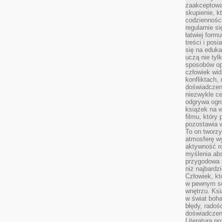
zaakceptować
skupienie, k
codzienności
regularnie si
łatwiej formu
treści i pos
się na edukac
uczą nie tyl
sposobów op
człowiek wi
konfliktach,
doświadczen
niezwykle c
odgrywa ogro
książek na w
filmu, który 
pozostawia w
To on tworzy
atmosferę wy
aktywność ro
myślenia ab
przygodowa 
niż najbardz
Człowiek, któ
w pewnym se
wnętrzu. Ks
w świat boha
błędy, radoś
doświadczen
Literatura p