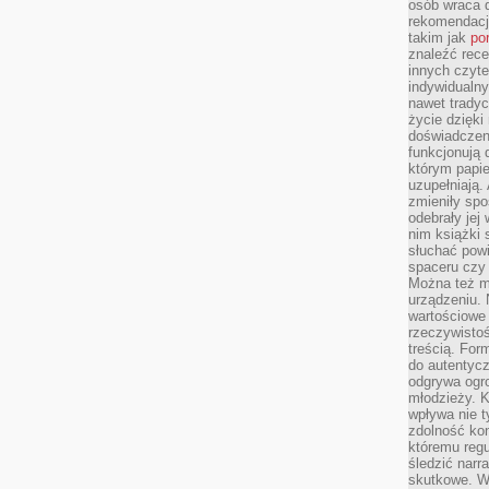
osób wraca d
rekomendacj
takim jak
po
znaleźć rece
innych czyte
indywidualny
nawet trady
życie dzięk
doświadczeni
funkcjonują
którym papie
uzupełniają. 
zmieniły spo
odebrały jej 
nim książki 
słuchać powi
spaceru czy
Można też mi
urządzeniu. 
wartościowe 
rzeczywistoś
treścią. For
do autentyc
odgrywa ogro
młodzieży. K
wpływa nie t
zdolność kon
któremu regu
śledzić narr
skutkowe. W 