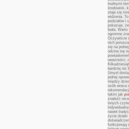
trudnymi te
środowisk, k
staje się m
widzenia. T
podziałów i
pokazuje, ż
biała. Warto
ogromne zna
Oczywiście n
nich porusza
się na jednej
odcina się n
powiadomień
uważności, 
Kilkadziesią
bardziej niż
Umysł dosta
jednej opowi
między dzies
osób wraca d
rekomendacj
takim jak
po
znaleźć rece
innych czyte
indywidualny
nawet trady
życie dzięk
doświadczeni
funkcjonują
którym papie