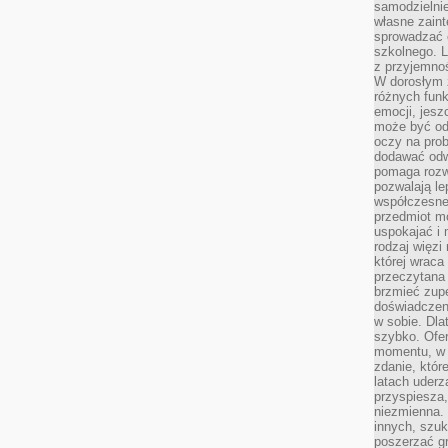
samodzielni
własne zaint
sprowadzać 
szkolnego. L
z przyjemno
W dorosłym ż
różnych funk
emocji, jesz
może być od
oczy na prob
dodawać odwa
pomaga rozw
pozwalają l
współczesneg
przedmiot m
uspokajać i 
rodzaj więzi
której wraca
przeczytana
brzmieć zupe
doświadczeni
w sobie. Dla
szybko. Ofe
momentu, w 
zdanie, któr
latach uderz
przyspiesza,
niezmienna. 
innych, szu
poszerzać gr