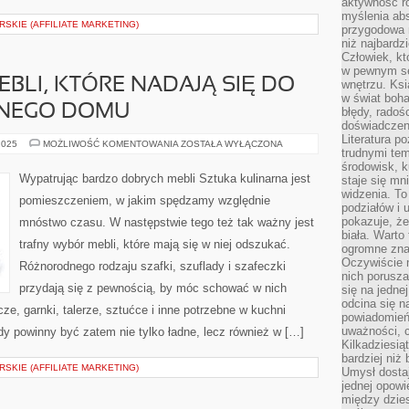
aktywność ro
myślenia ab
SKIE (AFFILIATE MARKETING)
przygodowa 
niż najbardz
Człowiek, któ
w pewnym se
BLI, KTÓRE NADAJĄ SIĘ DO
wnętrzu. Ks
w świat boha
NEGO DOMU
błędy, radoś
doświadczen
Literatura p
WYPATRUJEMY
2025
MOŻLIWOŚĆ KOMENTOWANIA
ZOSTAŁA WYŁĄCZONA
trudnymi te
MEBLI,
KTÓRE
środowisk, k
NADAJĄ
Wypatrując bardzo dobrych mebli Sztuka kulinarna jest
staje się m
SIĘ
widzenia. T
DO
pomieszczeniem, w jakim spędzamy względnie
ŚRODKA
podziałów i
SKROMNEGO
pokazuje, ż
mnóstwo czasu. W następstwie tego też tak ważny jest
DOMU
biała. Warto
trafny wybór mebli, które mają się w niej odszukać.
ogromne zna
Oczywiście n
Różnorodnego rodzaju szafki, szuflady i szafeczki
nich porusza
przydają się z pewnością, by móc schować w nich
się na jednej
odcina się n
e, garnki, talerze, sztućce i inne potrzebne w kuchni
powiadomień
uważności, 
 powinny być zatem nie tylko ładne, lecz również w […]
Kilkadziesią
bardziej niż
SKIE (AFFILIATE MARKETING)
Umysł dosta
jednej opowi
między dzies