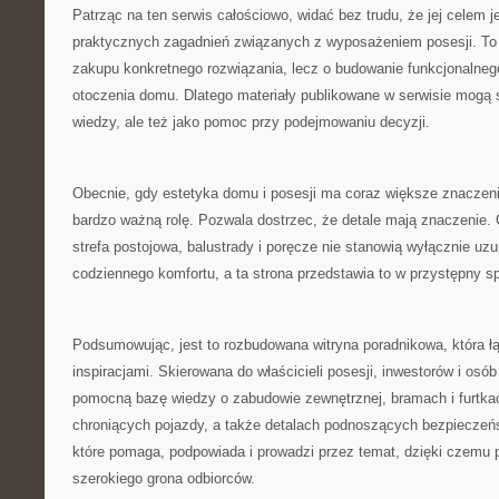
Patrząc na ten serwis całościowo, widać bez trudu, że jej celem je
praktycznych zagadnień związanych z wyposażeniem posesji. To n
zakupu konkretnego rozwiązania, lecz o budowanie funkcjonalneg
otoczenia domu. Dlatego materiały publikowane w serwisie mogą s
wiedzy, ale też jako pomoc przy podejmowaniu decyzji.
Obecnie, gdy estetyka domu i posesji ma coraz większe znaczeni
bardzo ważną rolę. Pozwala dostrzec, że detale mają znaczenie. 
strefa postojowa, balustrady i poręcze nie stanowią wyłącznie uzu
codziennego komfortu, a ta strona przedstawia to w przystępny s
Podsumowując, jest to rozbudowana witryna poradnikowa, która ł
inspiracjami. Skierowana do właścicieli posesji, inwestorów i osó
pomocną bazę wiedzy o zabudowie zewnętrznej, bramach i furtka
chroniących pojazdy, a także detalach podnoszących bezpieczeńst
które pomaga, podpowiada i prowadzi przez temat, dzięki czemu 
szerokiego grona odbiorców.