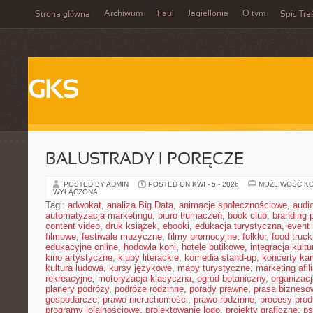
Archiwum
Faul
Jagiellonia
O tym
Strona główna
Spis Tre
GKS
BALUSTRADY I PORĘCZE
POSTED BY ADMIN
POSTED ON KWI - 5 - 2026
MOŻLIWOŚĆ K
WYŁĄCZONA
Tagi:
adwokat
,
analiza Big Data
,
animacje społecznościowe
,
audi
automatyzacja marketingu
,
biuro tłumaczeń
,
book club
,
branding 
content video
,
druk książek
,
ebooki
,
edukacja turystyczna
,
event
filmowe
,
festiwale muzyczne
,
filmy promocyjne
,
folklor
,
food truck
edukacyjne online
,
hodowla koni
,
hotele butikowe
,
integracja kult
kino artystyczne
,
kluby literackie
,
komedia stand-up
,
koncerty ka
kultura ludowa
,
kursy językowe
,
mapy turystyczne
,
marketing afil
rekreacyjne
,
motoryzacja klasyczna
,
ogród botaniczny
,
organizac
planery podróży
,
podróże rodzinne
,
porady prawne
,
prasa bizneso
gospodarcze
,
prawo nieruchomości
,
prawo rodzinne
,
procesy prod
programy lojalnościowe
,
projektowanie logo
,
projekty graficzne
,
ps