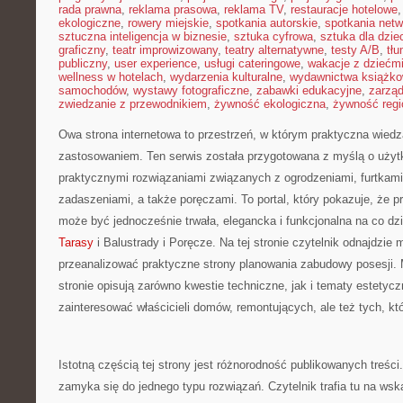
rada prawna
,
reklama prasowa
,
reklama TV
,
restauracje hotelowe
ekologiczne
,
rowery miejskie
,
spotkania autorskie
,
spotkania net
sztuczna inteligencja w biznesie
,
sztuka cyfrowa
,
sztuka dla dzie
graficzny
,
teatr improwizowany
,
teatry alternatywne
,
testy A/B
,
tł
publiczny
,
user experience
,
usługi cateringowe
,
wakacje z dziećm
wellness w hotelach
,
wydarzenia kulturalne
,
wydawnictwa książk
samochodów
,
wystawy fotograficzne
,
zabawki edukacyjne
,
zarzą
zwiedzanie z przewodnikiem
,
żywność ekologiczna
,
żywność regi
Owa strona internetowa to przestrzeń, w którym praktyczna wied
zastosowaniem. Ten serwis została przygotowana z myślą o uży
praktycznymi rozwiązaniami związanych z ogrodzeniami, furtkam
zadaszeniami, a także poręczami. To portal, który pokazuje, że 
może być jednocześnie trwała, elegancka i funkcjonalna na co d
Tarasy
i Balustrady i Poręcze. Na tej stronie czytelnik odnajdzie m
przeanalizować praktyczne strony planowania zabudowy posesji. 
stronie opisują zarówno kwestie techniczne, jak i tematy estetyc
zainteresować właścicieli domów, remontujących, ale też tych, kt
Istotną częścią tej strony jest różnorodność publikowanych treści.
zamyka się do jednego typu rozwiązań. Czytelnik trafia tu na ws