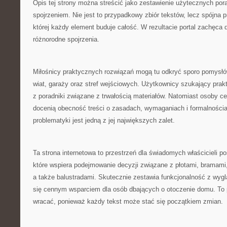
Opis tej strony można streścić jako zestawienie użytecznych po
spojrzeniem. Nie jest to przypadkowy zbiór tekstów, lecz spójna 
której każdy element buduje całość. W rezultacie portal zachęca 
różnorodne spojrzenia.
Miłośnicy praktycznych rozwiązań mogą tu odkryć sporo pomysłó
wiat, garaży oraz stref wejściowych. Użytkownicy szukający prak
z poradniki związane z trwałością materiałów. Natomiast osoby c
docenią obecność treści o zasadach, wymaganiach i formalnościa
problematyki jest jedną z jej największych zalet.
Ta strona internetowa to przestrzeń dla świadomych właścicieli pose
które wspiera podejmowanie decyzji związane z płotami, bramami
a także balustradami. Skutecznie zestawia funkcjonalność z wyg
się cennym wsparciem dla osób dbających o otoczenie domu. To p
wracać, ponieważ każdy tekst może stać się początkiem zmian.