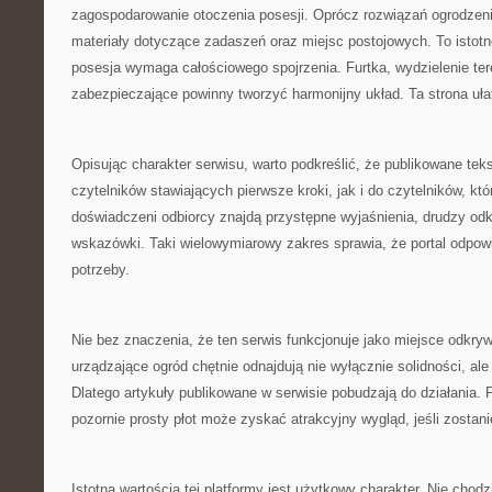
zagospodarowanie otoczenia posesji. Oprócz rozwiązań ogrodzen
materiały dotyczące zadaszeń oraz miejsc postojowych. To istot
posesja wymaga całościowego spojrzenia. Furtka, wydzielenie ter
zabezpieczające powinny tworzyć harmonijny układ. Ta strona ułat
Opisując charakter serwisu, warto podkreślić, że publikowane teks
czytelników stawiających pierwsze kroki, jak i do czytelników, któ
doświadczeni odbiorcy znajdą przystępne wyjaśnienia, drudzy od
wskazówki. Taki wielowymiarowy zakres sprawia, że portal odpo
potrzeby.
Nie bez znaczenia, że ten serwis funkcjonuje jako miejsce odkry
urządzające ogród chętnie odnajdują nie wyłącznie solidności, ale
Dlatego artykuły publikowane w serwisie pobudzają do działania. 
pozornie prosty płot może zyskać atrakcyjny wygląd, jeśli zosta
Istotną wartością tej platformy jest użytkowy charakter. Nie chodzi