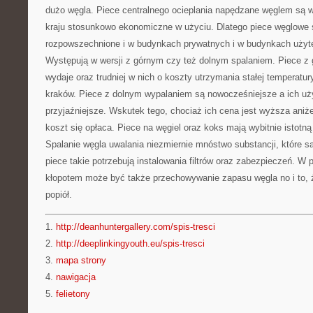
dużo węgla. Piece centralnego ocieplania napędzane węglem są 
kraju stosunkowo ekonomiczne w użyciu. Dlatego piece węglowe
rozpowszechnione i w budynkach prywatnych i w budynkach użyte
Występują w wersji z górnym czy też dolnym spalaniem. Piece z
wydaje oraz trudniej w nich o koszty utrzymania stałej temperatu
kraków. Piece z dolnym wypalaniem są nowocześniejsze a ich uż
przyjaźniejsze. Wskutek tego, chociaż ich cena jest wyższa aniże
koszt się opłaca. Piece na węgiel oraz koks mają wybitnie istotn
Spalanie węgla uwalania niezmiernie mnóstwo substancji, które s
piece takie potrzebują instalowania filtrów oraz zabezpieczeń.
kłopotem może być także przechowywanie zapasu węgla no i to, 
popiół.
1.
http://deanhuntergallery.com/spis-tresci
2.
http://deeplinkingyouth.eu/spis-tresci
3.
mapa strony
4.
nawigacja
5.
felietony