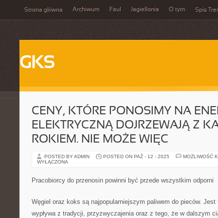
Archiwum
Faul
Jagiellonia
O tym
Strona główna
Spis Tre
GKS
CENY, KTÓRE PONOSIMY NA ENE
ELEKTRYCZNĄ DOJRZEWAJĄ Z K
ROKIEM. NIE MOŻE WIĘC
POSTED BY ADMIN
POSTED ON PAŹ - 12 - 2025
MOŻLIWOŚĆ 
WYŁĄCZONA
Pracobiorcy do przenosin powinni być przede wszystkim odporni
Węgiel oraz koks są najpopularniejszym paliwem do pieców. Jest 
wypływa z tradycji, przyzwyczajenia oraz z tego, że w dalszym 