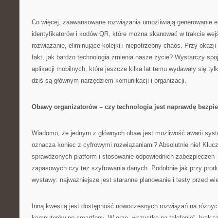
Co więcej, zaawansowane rozwiązania umożliwiają generowanie e
identyfikatorów i kodów QR, które można skanować w trakcie wej
rozwiązanie, eliminujące kolejki i niepotrzebny chaos. Przy okaz
fakt, jak bardzo technologia zmienia nasze życie? Wystarczy spo
aplikacji mobilnych, które jeszcze kilka lat temu wydawały się ty
dziś są głównym narzędziem komunikacji i organizacji.
Obawy organizatorów – czy technologia jest naprawdę bezpi
Wiadomo, że jednym z głównych obaw jest możliwość awarii syst
oznacza koniec z cyfrowymi rozwiązaniami? Absolutnie nie! Kluc
sprawdzonych platform i stosowanie odpowiednich zabezpieczeń —
zapasowych czy też szyfrowania danych. Podobnie jak przy produk
wystawy: najważniejsze jest staranne planowanie i testy przed w
Inną kwestią jest dostępność nowoczesnych rozwiązań na różnyc
komputerów po smartfony. W erze „wszystko na telefonie”, brak tak