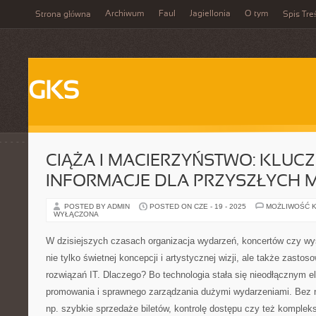
Archiwum
Faul
Jagiellonia
O tym
Strona główna
Spis Tre
GKS
CIĄŻA I MACIERZYŃSTWO: KLUC
INFORMACJE DLA PRZYSZŁYCH 
POSTED BY ADMIN
POSTED ON CZE - 19 - 2025
MOŻLIWOŚĆ 
WYŁĄCZONA
W dzisiejszych czasach organizacja wydarzeń, koncertów czy 
nie tylko świetnej koncepcji i artystycznej wizji, ale także zast
rozwiązań IT. Dlaczego? Bo technologia stała się nieodłącznym
promowania i sprawnego zarządzania dużymi wydarzeniami. Bez ni
np. szybkie sprzedaże biletów, kontrolę dostępu czy też komplek