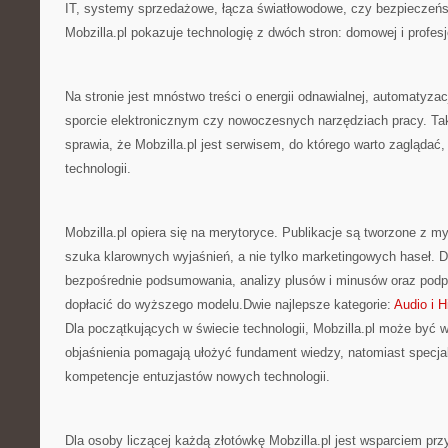
IT, systemy sprzedażowe, łącza światłowodowe, czy bezpieczeńst
Mobzilla.pl pokazuje technologię z dwóch stron: domowej i profes
Na stronie jest mnóstwo treści o energii odnawialnej, automatyzac
sporcie elektronicznym czy nowoczesnych narzędziach pracy. Tak 
sprawia, że Mobzilla.pl jest serwisem, do którego warto zaglądać
technologii.
Mobzilla.pl opiera się na merytoryce. Publikacje są tworzone z m
szuka klarownych wyjaśnień, a nie tylko marketingowych haseł. D
bezpośrednie podsumowania, analizy plusów i minusów oraz podpo
dopłacić do wyższego modelu.Dwie najlepsze kategorie:
Audio i H
Dla początkujących w świecie technologii, Mobzilla.pl może być w
objaśnienia pomagają ułożyć fundament wiedzy, natomiast specjal
kompetencje entuzjastów nowych technologii.
Dla osoby liczącej każdą złotówkę Mobzilla.pl jest wsparciem pr