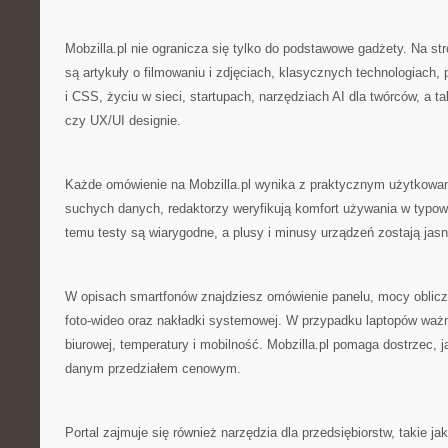
Mobzilla.pl nie ogranicza się tylko do podstawowe gadżety. Na str
są artykuły o filmowaniu i zdjęciach, klasycznych technologiach
i CSS, życiu w sieci, startupach, narzędziach AI dla twórców, a 
czy UX/UI designie.
Każde omówienie na Mobzilla.pl wynika z praktycznym użytkowan
suchych danych, redaktorzy weryfikują komfort używania w typow
temu testy są wiarygodne, a plusy i minusy urządzeń zostają ja
W opisach smartfonów znajdziesz omówienie panelu, mocy oblicze
foto-wideo oraz nakładki systemowej. W przypadku laptopów ważn
biurowej, temperatury i mobilność. Mobzilla.pl pomaga dostrzec, j
danym przedziałem cenowym.
Portal zajmuje się również narzędzia dla przedsiębiorstw, takie j