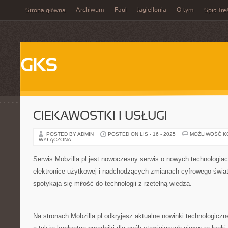
Archiwum
Faul
Jagiellonia
O tym
Strona główna
Spis Tre
GKS
CIEKAWOSTKI I USŁUGI
POSTED BY ADMIN
POSTED ON LIS - 16 - 2025
MOŻLIWOŚĆ 
WYŁĄCZONA
Serwis Mobzilla.pl jest nowoczesny serwis o nowych technologiach
elektronice użytkowej i nadchodzących zmianach cyfrowego świat
spotykają się miłość do technologii z rzetelną wiedzą.
Na stronach Mobzilla.pl odkryjesz aktualne nowinki technologiczn