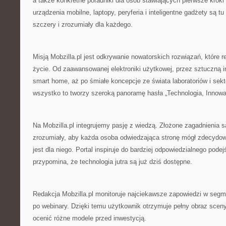
a także konkretne poradniki dla osób stawiających pierwsze kroki i
urządzenia mobilne, laptopy, peryferia i inteligentne gadżety są 
szczery i zrozumiały dla każdego.
Misją Mobzilla.pl jest odkrywanie nowatorskich rozwiązań, które 
życie. Od zaawansowanej elektroniki użytkowej, przez sztuczną in
smart home, aż po śmiałe koncepcje ze świata laboratoriów i sek
wszystko to tworzy szeroką panoramę hasła „Technologia, Innowacj
Na Mobzilla.pl integrujemy pasję z wiedzą. Złożone zagadnienia 
zrozumiały, aby każda osoba odwiedzająca stronę mógł zdecydow
jest dla niego. Portal inspiruje do bardziej odpowiedzialnego podejś
przypomina, że technologia jutra są już dziś dostępne.
Redakcja Mobzilla.pl monitoruje najciekawsze zapowiedzi w segme
po webinary. Dzięki temu użytkownik otrzymuje pełny obraz sceny 
ocenić różne modele przed inwestycją.