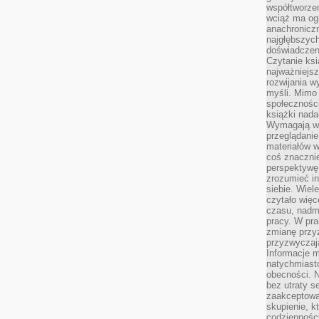
współtworzen
wciąż ma og
anachronicz
najgłębszych
doświadczen
Czytanie ks
najważniejs
rozwijania w
myśli. Mimo
społeczności
książki nada
Wymagają wię
przeglądanie
materiałów w
coś znaczni
perspektywę,
zrozumieć i
siebie. Wiel
czytało więc
czasu, nadm
pracy. W pra
zmianę przy
przyzwyczaja
Informacje m
natychmiast
obecności. N
bez utraty s
zaakceptować
skupienie, k
codzienności