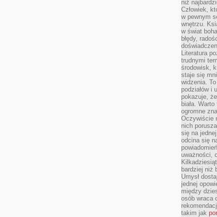
niż najbardz
Człowiek, któ
w pewnym se
wnętrzu. Ks
w świat boha
błędy, radoś
doświadczen
Literatura p
trudnymi te
środowisk, k
staje się m
widzenia. T
podziałów i
pokazuje, ż
biała. Warto
ogromne zna
Oczywiście n
nich porusza
się na jednej
odcina się n
powiadomień
uważności, 
Kilkadziesią
bardziej niż
Umysł dosta
jednej opowi
między dzies
osób wraca d
rekomendacj
takim jak
po