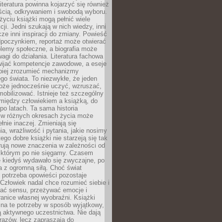
iteratura powinna kojarzyć się również
ścią, odkrywaniem i swobodą wyboru.
yciu książki mogą pełnić wiele
cji. Jedni szukają w nich wiedzy, inni
cze inni inspiracji do zmiany. Powieść
poczynkiem, reportaż może otwierać
lemy społeczne, a biografia może
gi do działania. Literatura fachowa
ijać kompetencje zawodowe, a eseje
epiej zrozumieć mechanizmy
o świata. To niezwykłe, że jeden
oże jednocześnie uczyć, wzruszać,
mobilizować. Istnieje też szczególny
 między człowiekiem a książką, do
 po latach. Ta sama historia
 w różnych okresach życia może
łnie inaczej. Zmieniają się
a, wrażliwość i pytania, jakie nosimy
tego dobre książki nie starzeją się tak
rują nowe znaczenia w zależności od
którym po nie sięgamy. Czasem
e kiedyś wydawało się zwyczajne, po
a z ogromną siłą. Choć świat
 potrzeba opowieści pozostaje
Człowiek nadal chce rozumieć siebie i
kać sensu, przeżywać emocje i
anice własnej wyobraźni. Książki
 na te potrzeby w sposób wyjątkowy,
 aktywnego uczestnictwa. Nie dają
razów, lecz zapraszają do