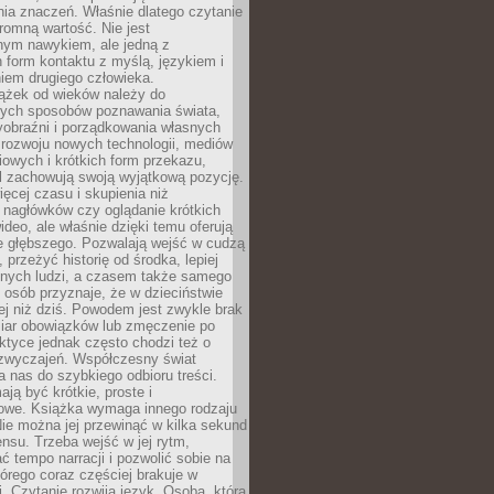
ia znaczeń. Właśnie dlatego czytanie
romną wartość. Nie jest
nym nawykiem, ale jedną z
 form kontaktu z myślą, językiem i
iem drugiego człowieka.
iążek od wieków należy do
zych sposobów poznawania świata,
yobraźni i porządkowania własnych
 rozwoju nowych technologii, mediów
owych i krótkich form przekazu,
l zachowują swoją wyjątkową pozycję.
cej czasu i skupienia niż
 nagłówków czy oglądanie krótkich
ideo, ale właśnie dzięki temu oferują
e głębszego. Pozwalają wejść w cudzą
 przeżyć historię od środka, lepiej
nnych ludzi, a czasem także samego
e osób przyznaje, że w dzieciństwie
ej niż dziś. Powodem jest zwykle brak
iar obowiązków lub zmęczenie po
ktyce jednak często chodzi też o
zwyczajeń. Współczesny świat
 nas do szybkiego odbioru treści.
ają być krótkie, proste i
owe. Książka wymaga innego rodzaju
ie można jej przewinąć w kilka sekund
ensu. Trzeba wejść w jej rytm,
 tempo narracji i pozwolić sobie na
tórego coraz częściej brakuje w
. Czytanie rozwija język. Osoba, która