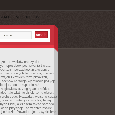
SCRIBE
FACEBOOK
TWITTER
iążek od wieków należy do
zych sposobów poznawania świata,
yobraźni i porządkowania własnych
 rozwoju nowych technologii, mediów
owych i krótkich form przekazu,
l zachowują swoją wyjątkową pozycję.
cej czasu i skupienia niż
 nagłówków czy oglądanie krótkich
ideo, ale właśnie dzięki temu oferują
e głębszego. Pozwalają wejść w cudzą
 przeżyć historię od środka, lepiej
nnych ludzi, a czasem także samego
e osób przyznaje, że w dzieciństwie
ej niż dziś. Powodem jest zwykle brak