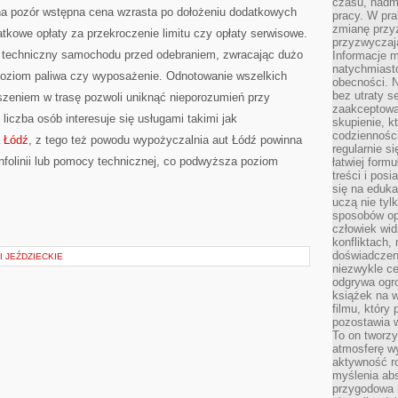
czasu, nadm
 na pozór wstępna cena wzrasta po dołożeniu dodatkowych
pracy. W pra
zmianę przy
datkowe opłaty za przekroczenie limitu czy opłaty serwisowe.
przyzwyczaja
n techniczny samochodu przed odebraniem, zwracając dużo
Informacje m
natychmiast
poziom paliwa czy wyposażenie. Odnotowanie wszelkich
obecności. N
bez utraty s
szeniem w trasę pozwoli uniknąć nieporozumień przy
zaakceptować
liczba osób interesuje się usługami takimi jak
skupienie, k
codzienności
a Łódź
, z tego też powodu wypożyczalnia aut Łódź powinna
regularnie si
nfolinii lub pomocy technicznej, co podwyższa poziom
łatwiej formu
treści i pos
się na edukac
uczą nie tyl
sposobów op
człowiek wi
konfliktach,
doświadczen
I JEŹDZIECKIE
niezwykle c
odgrywa ogro
książek na w
filmu, który 
pozostawia w
To on tworzy
atmosferę wy
aktywność ro
myślenia ab
przygodowa 