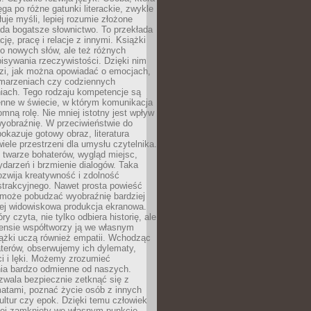
ęga po różne gatunki literackie, zwykle
łuje myśli, lepiej rozumie złożone
iada bogatsze słownictwo. To przekłada
ję, pracę i relacje z innymi. Książki
ko nowych słów, ale też różnych
isywania rzeczywistości. Dzięki nim
dzi, jak można opowiadać o emocjach,
 marzeniach czy codziennych
iach. Tego rodzaju kompetencje są
enne w świecie, w którym komunikacja
mną rolę. Nie mniej istotny jest wpływ
yobraźnię. W przeciwieństwie do
pokazuje gotowy obraz, literatura
iele przestrzeni dla umysłu czytelnika.
 twarze bohaterów, wygląd miejsc,
darzeń i brzmienie dialogów. Taka
zwija kreatywność i zdolność
strakcyjnego. Nawet prosta powieść
może pobudzać wyobraźnię bardziej
iej widowiskowa produkcja ekranowa.
ry czyta, nie tylko odbiera historię, ale
nsie współtworzy ją we własnym
iążki uczą również empatii. Wchodząc
terów, obserwujemy ich dylematy,
ci i lęki. Możemy zrozumieć
ia bardzo odmienne od naszych.
ozwala bezpiecznie zetknąć się z
matami, poznać życie osób z innych
ultur czy epok. Dzięki temu człowiek
niej zamknięty we własnym punkcie