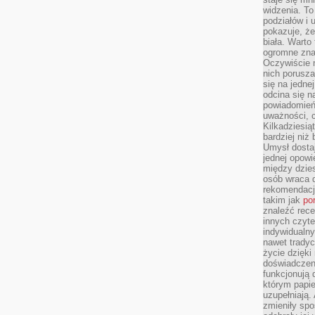
widzenia. T
podziałów i
pokazuje, ż
biała. Warto
ogromne zna
Oczywiście n
nich porusza
się na jednej
odcina się n
powiadomień
uważności, 
Kilkadziesią
bardziej niż
Umysł dosta
jednej opowi
między dzies
osób wraca d
rekomendacj
takim jak
po
znaleźć rece
innych czyte
indywidualny
nawet trady
życie dzięk
doświadczeni
funkcjonują
którym papie
uzupełniają. 
zmieniły spo