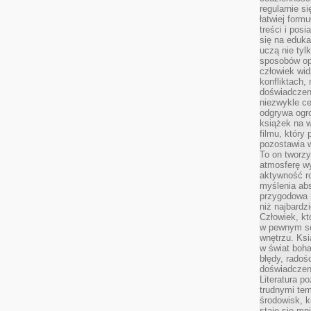
regularnie si
łatwiej formu
treści i pos
się na edukac
uczą nie tyl
sposobów op
człowiek wi
konfliktach,
doświadczen
niezwykle c
odgrywa ogro
książek na w
filmu, który 
pozostawia w
To on tworzy
atmosferę wy
aktywność ro
myślenia ab
przygodowa 
niż najbardz
Człowiek, któ
w pewnym se
wnętrzu. Ks
w świat boha
błędy, radoś
doświadczen
Literatura p
trudnymi te
środowisk, k
staje się m