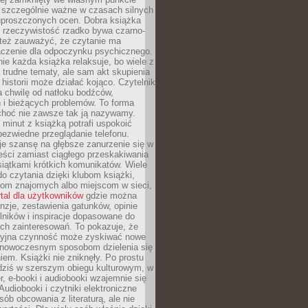
o szczególnie ważne w czasach silnych
 uproszczonych ocen. Dobra książka
e rzeczywistość rzadko bywa czarno-
 też zauważyć, że czytanie ma
czenie dla odpoczynku psychicznego.
ie każda książka relaksuje, bo wiele z
 trudne tematy, ale sam akt skupienia
 historii może działać kojąco. Czytelnik
a chwilę od natłoku bodźców,
 i bieżących problemów. To forma
choć nie zawsze tak ją nazywamy.
t minut z książką potrafi uspokoić
 bezwiedne przeglądanie telefonu.
je szansę na głębsze zanurzenie się w
eści zamiast ciągłego przeskakiwania
iątkami krótkich komunikatów. Wiele
o czytania dzięki klubom książki,
om znajomych albo miejscom w sieci,
rtal dla użytkowników
gdzie można
nzje, zestawienia gatunków, opinie
lników i inspiracje dopasowane do
ch zainteresowań. To pokazuje, że
cyjna czynność może zyskiwać nowe
i nowoczesnym sposobom dzielenia się
em. Książki nie zniknęły. Po prostu
 dziś w szerszym obiegu kulturowym, w
r, e-booki i audiobooki wzajemnie się
Audiobooki i czytniki elektroniczne
sób obcowania z literaturą, ale nie