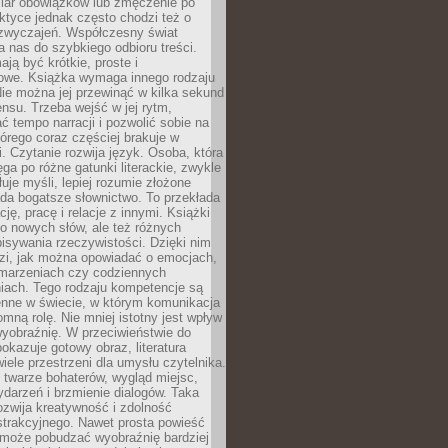
iar obowiązków lub zmęczenie po
ktyce jednak często chodzi też o
zwyczajeń. Współczesny świat
 nas do szybkiego odbioru treści.
ają być krótkie, proste i
owe. Książka wymaga innego rodzaju
ie można jej przewinąć w kilka sekund
ensu. Trzeba wejść w jej rytm,
 tempo narracji i pozwolić sobie na
tórego coraz częściej brakuje w
. Czytanie rozwija język. Osoba, która
ęga po różne gatunki literackie, zwykle
łuje myśli, lepiej rozumie złożone
iada bogatsze słownictwo. To przekłada
ję, pracę i relacje z innymi. Książki
ko nowych słów, ale też różnych
isywania rzeczywistości. Dzięki nim
dzi, jak można opowiadać o emocjach,
 marzeniach czy codziennych
iach. Tego rodzaju kompetencje są
enne w świecie, w którym komunikacja
mną rolę. Nie mniej istotny jest wpływ
yobraźnię. W przeciwieństwie do
pokazuje gotowy obraz, literatura
iele przestrzeni dla umysłu czytelnika.
 twarze bohaterów, wygląd miejsc,
darzeń i brzmienie dialogów. Taka
zwija kreatywność i zdolność
strakcyjnego. Nawet prosta powieść
może pobudzać wyobraźnię bardziej