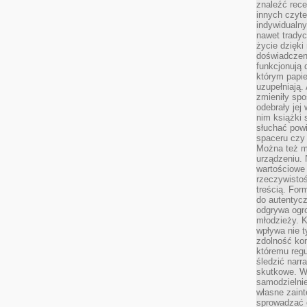
znaleźć rece
innych czyte
indywidualny
nawet trady
życie dzięk
doświadczeni
funkcjonują
którym papie
uzupełniają. 
zmieniły spo
odebrały jej 
nim książki 
słuchać powi
spaceru czy
Można też mi
urządzeniu. 
wartościowe 
rzeczywistoś
treścią. For
do autentyc
odgrywa ogro
młodzieży. K
wpływa nie t
zdolność kon
któremu regu
śledzić narr
skutkowe. W 
samodzielni
własne zaint
sprowadzać 