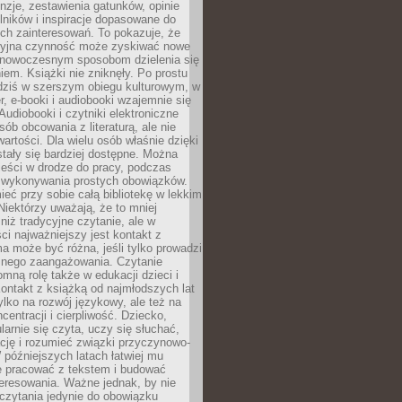
nzje, zestawienia gatunków, opinie
lników i inspiracje dopasowane do
ch zainteresowań. To pokazuje, że
cyjna czynność może zyskiwać nowe
i nowoczesnym sposobom dzielenia się
em. Książki nie zniknęły. Po prostu
 dziś w szerszym obiegu kulturowym, w
r, e-booki i audiobooki wzajemnie się
Audiobooki i czytniki elektroniczne
sób obcowania z literaturą, ale nie
wartości. Dla wielu osób właśnie dzięki
stały się bardziej dostępne. Można
eści w drodze do pracy, podczas
 wykonywania prostych obowiązków.
eć przy sobie całą bibliotekę w lekkim
Niektórzy uważają, że to mniej
niż tradycyjne czytanie, ale w
ci najważniejszy jest kontakt z
ma może być różna, jeśli tylko prowadzi
znego zaangażowania. Czytanie
mną rolę także w edukacji dzieci i
ontakt z książką od najmłodszych lat
ylko na rozwój językowy, ale też na
centracji i cierpliwość. Dziecko,
larnie się czyta, uczy się słuchać,
ację i rozumieć związki przyczynowo-
późniejszych latach łatwiej mu
e pracować z tekstem i budować
eresowania. Ważne jednak, by nie
czytania jedynie do obowiązku