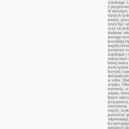
szkolnego. L
z przyjemno
W dorosłym ż
różnych funk
emocji, jesz
może być od
oczy na prob
dodawać odwa
pomaga rozw
pozwalają l
współczesneg
przedmiot m
uspokajać i 
rodzaj więzi
której wraca
przeczytana
brzmieć zupe
doświadczeni
w sobie. Dla
szybko. Ofe
momentu, w 
zdanie, któr
latach uderz
przyspiesza,
niezmienna. 
innych, szu
poszerzać gr
odpowiadają
bo wymagają
gotowych ob