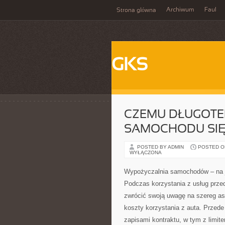
Archiwum
Faul
Strona główna
GKS
CZEMU DŁUGOTE
SAMOCHODU SIĘ
POSTED BY ADMIN
POSTED ON
WYŁĄCZONA
Wypożyczalnia samochodów – na 
Podczas korzystania z usług prze
zwrócić swoją uwagę na szereg as
koszty korzystania z auta. Przede
zapisami kontraktu, w tym z limi