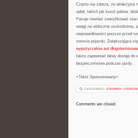
Często się zdarza, że atrakcyjna
opłat, takich jak koszt paliwa, do
Pasuje również zweryfikować sta
uwagi na widoczne uszkodzenia, 
nieprawidłowości jeszcze przed ru
zwrocie pojazdu. Zwiększająca się 
wypożyczalnia aut długoterminow
także zapewniać łatwy dostęp do i
bezpieczeństwa podczas jazdy.
+Tekst Sponsorowany+
CATEGORIES:
STADNINY I OŚRODK
Comments are closed.