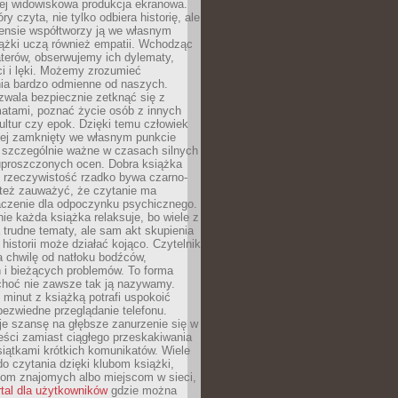
iej widowiskowa produkcja ekranowa.
ry czyta, nie tylko odbiera historię, ale
nsie współtworzy ją we własnym
iążki uczą również empatii. Wchodząc
terów, obserwujemy ich dylematy,
ci i lęki. Możemy zrozumieć
ia bardzo odmienne od naszych.
ozwala bezpiecznie zetknąć się z
matami, poznać życie osób z innych
ultur czy epok. Dzięki temu człowiek
niej zamknięty we własnym punkcie
o szczególnie ważne w czasach silnych
 uproszczonych ocen. Dobra książka
e rzeczywistość rzadko bywa czarno-
 też zauważyć, że czytanie ma
czenie dla odpoczynku psychicznego.
ie każda książka relaksuje, bo wiele z
 trudne tematy, ale sam akt skupienia
 historii może działać kojąco. Czytelnik
a chwilę od natłoku bodźców,
 i bieżących problemów. To forma
choć nie zawsze tak ją nazywamy.
t minut z książką potrafi uspokoić
 bezwiedne przeglądanie telefonu.
je szansę na głębsze zanurzenie się w
eści zamiast ciągłego przeskakiwania
iątkami krótkich komunikatów. Wiele
o czytania dzięki klubom książki,
om znajomych albo miejscom w sieci,
rtal dla użytkowników
gdzie można