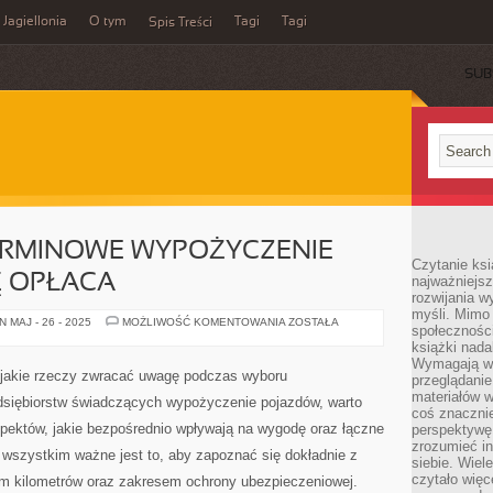
Jagiellonia
O tym
Tagi
Tagi
Spis Treści
SUB
RMINOWE WYPOŻYCZENIE
Czytanie ks
 OPŁACA
najważniejs
rozwijania w
myśli. Mimo
CZEMU
 MAJ - 26 - 2025
MOŻLIWOŚĆ KOMENTOWANIA
ZOSTAŁA
społeczności
DŁUGOTERMINOWE
WYPOŻYCZENIE
książki nada
SAMOCHODU
Wymagają wię
SIĘ
jakie rzeczy zwracać uwagę podczas wyboru
przeglądanie
OPŁACA
materiałów w
dsiębiorstw świadczących wypożyczenie pojazdów, warto
coś znaczni
pektów, jakie bezpośrednio wpływają na wygodę oraz łączne
perspektywę,
zrozumieć i
 wszystkim ważne jest to, aby zapoznać się dokładnie z
siebie. Wiel
czytało więc
tem kilometrów oraz zakresem ochrony ubezpieczeniowej.