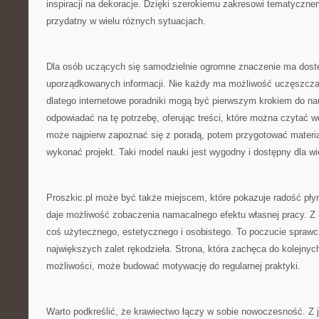
inspiracji na dekoracje. Dzięki szerokiemu zakresowi tematyczn
przydatny w wielu różnych sytuacjach.
Dla osób uczących się samodzielnie ogromne znaczenie ma dostę
uporządkowanych informacji. Nie każdy ma możliwość uczęszczan
dlatego internetowe poradniki mogą być pierwszym krokiem do na
odpowiadać na tę potrzebę, oferując treści, które można czytać 
może najpierw zapoznać się z poradą, potem przygotować materia
wykonać projekt. Taki model nauki jest wygodny i dostępny dla wi
Proszkic.pl może być także miejscem, które pokazuje radość pły
daje możliwość zobaczenia namacalnego efektu własnej pracy. Z 
coś użytecznego, estetycznego i osobistego. To poczucie sprawcz
największych zalet rękodzieła. Strona, która zachęca do kolejnyc
możliwości, może budować motywację do regularnej praktyki.
Warto podkreślić, że krawiectwo łączy w sobie nowoczesność. Z je