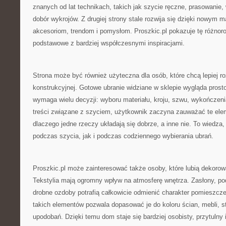
znanych od lat technikach, takich jak szycie ręczne, prasowani
dobór wykrojów. Z drugiej strony stale rozwija się dzięki nowym
akcesoriom, trendom i pomysłom. Proszkic.pl pokazuje tę różnor
podstawowe z bardziej współczesnymi inspiracjami.
Strona może być również użyteczna dla osób, które chcą lepiej 
konstrukcyjnej. Gotowe ubranie widziane w sklepie wygląda prost
wymaga wielu decyzji: wyboru materiału, kroju, szwu, wykończenia,
treści związane z szyciem, użytkownik zaczyna zauważać te eleme
dlaczego jedne rzeczy układają się dobrze, a inne nie. To wiedza,
podczas szycia, jak i podczas codziennego wybierania ubrań.
Proszkic.pl może zainteresować także osoby, które lubią dekoro
Tekstylia mają ogromny wpływ na atmosferę wnętrza. Zasłony, pod
drobne ozdoby potrafią całkowicie odmienić charakter pomieszcz
takich elementów pozwala dopasować je do koloru ścian, mebli, s
upodobań. Dzięki temu dom staje się bardziej osobisty, przytulny i