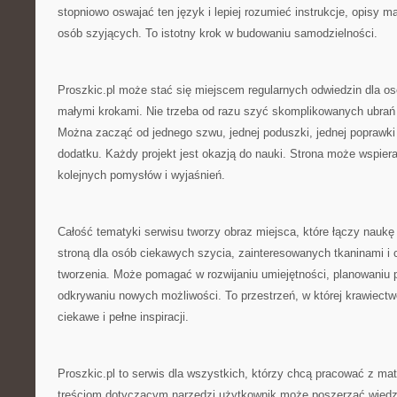
stopniowo oswajać ten język i lepiej rozumieć instrukcje, opisy m
osób szyjących. To istotny krok w budowaniu samodzielności.
Proszkic.pl może stać się miejscem regularnych odwiedzin dla osó
małymi krokami. Nie trzeba od razu szyć skomplikowanych ubrań 
Można zacząć od jednego szwu, jednej poduszki, jednej poprawki
dodatku. Każdy projekt jest okazją do nauki. Strona może wspiera
kolejnych pomysłów i wyjaśnień.
Całość tematyki serwisu tworzy obraz miejsca, które łączy naukę t
stroną dla osób ciekawych szycia, zainteresowanych tkaninami i
tworzenia. Może pomagać w rozwijaniu umiejętności, planowaniu p
odkrywaniu nowych możliwości. To przestrzeń, w której krawiectw
ciekawe i pełne inspiracji.
Proszkic.pl to serwis dla wszystkich, którzy chcą pracować z mat
treściom dotyczącym narzędzi użytkownik może poszerzać wiedz