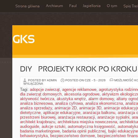
Archiwum
Faul
Jagiellonia
O tym
Strona główna
Spis Tre
GKS
DIY – PROJEKTY KROK PO KROKU
POSTED BY ADMIN
POSTED ON CZE - 5 - 2026
MOŻLIWOŚĆ K
WYŁĄCZONA
Tagi:
adopcje zwierząt
,
agencje reklamowe
,
agroturystyka rodzinn
dla zwierząt domowych
,
akcesoria ogrodowe
,
aktywizm ekologicz
aktywność twórcza
,
akustyka wnętrz
,
alarm domowy
,
altany ogro
analiza biznesowa
,
analiza cyfrowa
,
analiza ekonomiczna
,
analiz
analiza sprzedaży
,
animacje 2D
,
animacje 3D
,
animacje edukacyj
dietetyczne
,
aplikacje edukacyjne
,
aranżacja balkonu
,
aranżacja o
przestrzeni biurowej
,
aranżacja restauracji
,
aranżacje sypialni
,
ara
architekt krajobrazu
,
architektura miejska nowoczesna
,
architekt
audioguide
,
aukcje sztuki
,
automatyczna księgowość
,
automatyk
badania marketingowe
,
badania opinii publicznej
,
bajki edukacyjne
behawiorystyka
,
bezpieczeństwo domowe
,
bezpieczeństwo finans