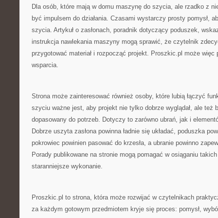
Dla osób, które mają w domu maszynę do szycia, ale rzadko z nie
być impulsem do działania. Czasami wystarczy prosty pomysł, a
szycia. Artykuł o zasłonach, poradnik dotyczący poduszek, wska
instrukcja nawlekania maszyny mogą sprawić, że czytelnik zdecyd
przygotować materiał i rozpocząć projekt. Proszkic.pl może więc 
wsparcia.
Strona może zainteresować również osoby, które lubią łączyć fun
szyciu ważne jest, aby projekt nie tylko dobrze wyglądał, ale też b
dopasowany do potrzeb. Dotyczy to zarówno ubrań, jak i elemen
Dobrze uszyta zasłona powinna ładnie się układać, poduszka po
pokrowiec powinien pasować do krzesła, a ubranie powinno zape
Porady publikowane na stronie mogą pomagać w osiąganiu takich
staranniejsze wykonanie.
Proszkic.pl to strona, która może rozwijać w czytelnikach prakty
za każdym gotowym przedmiotem kryje się proces: pomysł, wybór