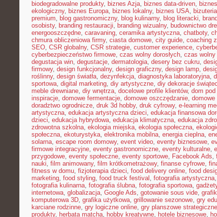
biodegradowalne produkty
,
biznes Azja
,
biznes data-driven
,
bizne
ekologiczny
,
biznes Europa
,
biznes lokalny
,
biznes USA
,
bizuter
premium
,
blog gastronomiczny
,
blog kulinarny
,
blog literacki
,
bran
osobisty
,
branding restauracji
,
branding wizualny
,
budownictwo dr
energooszczędne
,
caravaning
,
ceramika artystyczna
,
chatboty
,
ch
chmura obliczeniowa firmy
,
ciasta domowe
,
city guide
,
coaching z
SEO
,
CSR globalny
,
CSR strategie
,
customer experience
,
cyberb
cyberbezpieczeństwo firmowe
,
czas wolny dorosłych
,
czas wolny 
degustacja win
,
degustacje
,
dermatologia
,
desery bez cukru
,
desi
firmowy
,
design funkcjonalny
,
design graficzny
,
design lamp
,
desi
roślinny
,
design światła
,
dezynfekcja
,
diagnostyka laboratoryjna
,
d
sportowa
,
digital marketing
,
diy artystyczne
,
diy dekoracje świąte
meble drewniane
,
diy wnętrza
,
docelowe profile klientów
,
dom pod 
inspiracje
,
domowe fermentacje
,
domowe oszczędzanie
,
domowe 
doradztwo ogrodnicze
,
druk 3d hobby
,
druk cyfrowy
,
e-learning m
artystyczna
,
edukacja artystyczna dzieci
,
edukacja finansowa dor
dzieci
,
edukacja hybrydowa
,
edukacja klimatyczna
,
edukacja zdro
zdrowotna szkolna
,
ekologia miejska
,
ekologia społeczna
,
ekolog
społeczna
,
ekoturystyka
,
elektronika mobilna
,
energia cieplna
,
ene
solarna
,
escape room domowy
,
event video
,
eventy biznesowe
,
e
firmowe integracyjne
,
eventy gastronomiczne
,
eventy kulturalne
,
e
przygodowe
,
eventy społeczne
,
eventy sportowe
,
Facebook Ads
,
nauki
,
film animowany
,
film krótkometrażowy
,
finanse cyfrowe
,
fi
fitness w domu
,
fizjoterapia dzieci
,
food delivery online
,
food desi
marketing
,
food styling
,
food truck festival
,
fotografia artystyczna
fotografia kulinarna
,
fotografia ślubna
,
fotografia sportowa
,
gadżet
internetowa
,
globalizacja
,
Google Ads
,
gotowanie sous vide
,
grafi
komputerowa 3D
,
grafika użytkowa
,
grillowanie sezonowe
,
gry ed
karciane rodzinne
,
gry logiczne online
,
gry planszowe strategiczn
produkty
,
herbata matcha
,
hobby kreatywne
,
hotele biznesowe
,
ho