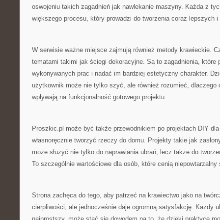
oswojeniu takich zagadnień jak nawlekanie maszyny. Każda z tych
większego procesu, który prowadzi do tworzenia coraz lepszych i 
W serwisie ważne miejsce zajmują również metody krawieckie. Cz
tematami takimi jak ściegi dekoracyjne. Są to zagadnienia, które
wykonywanych prac i nadać im bardziej estetyczny charakter. Dzi
użytkownik może nie tylko szyć, ale również rozumieć, dlaczego 
wpływają na funkcjonalność gotowego projektu.
Proszkic.pl może być także przewodnikiem po projektach DIY dla 
własnoręcznie tworzyć rzeczy do domu. Projekty takie jak zasłony
może służyć nie tylko do naprawiania ubrań, lecz także do tworze
To szczególnie wartościowe dla osób, które cenią niepowtarzalny s
Strona zachęca do tego, aby patrzeć na krawiectwo jako na twó
cierpliwości, ale jednocześnie daje ogromną satysfakcję. Każdy 
najprostszy, może stać się dowodem na to, że dzięki praktyce mo