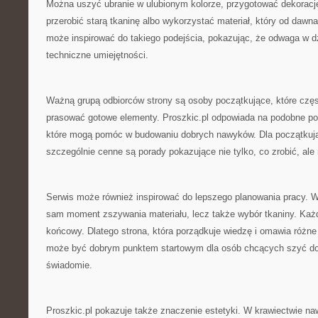
Można uszyć ubranie w ulubionym kolorze, przygotować dekoracj
przerobić starą tkaninę albo wykorzystać materiał, który od dawna
może inspirować do takiego podejścia, pokazując, że odwaga w dz
techniczne umiejętności.
Ważną grupą odbiorców strony są osoby początkujące, które częst
prasować gotowe elementy. Proszkic.pl odpowiada na podobne potr
które mogą pomóc w budowaniu dobrych nawyków. Dla początkuj
szczególnie cenne są porady pokazujące nie tylko, co zrobić, ale
Serwis może również inspirować do lepszego planowania pracy. W s
sam moment zszywania materiału, lecz także wybór tkaniny. Każ
końcowy. Dlatego strona, która porządkuje wiedzę i omawia różne
może być dobrym punktem startowym dla osób chcących szyć dokł
świadomie.
Proszkic.pl pokazuje także znaczenie estetyki. W krawiectwie na