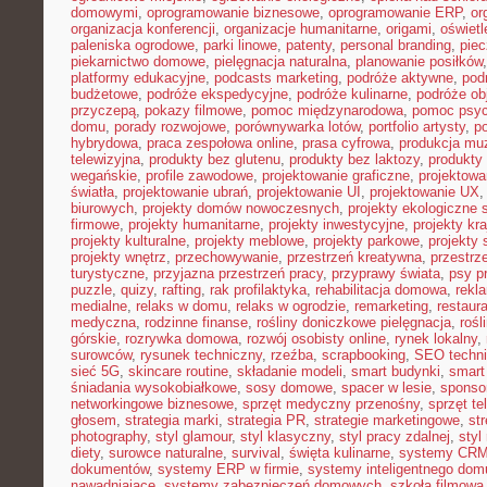
domowymi
,
oprogramowanie biznesowe
,
oprogramowanie ERP
,
or
organizacja konferencji
,
organizacje humanitarne
,
origami
,
oświet
paleniska ogrodowe
,
parki linowe
,
patenty
,
personal branding
,
piec
piekarnictwo domowe
,
pielęgnacja naturalna
,
planowanie posiłków
platformy edukacyjne
,
podcasts marketing
,
podróże aktywne
,
pod
budżetowe
,
podróże ekspedycyjne
,
podróże kulinarne
,
podróże o
przyczepą
,
pokazy filmowe
,
pomoc międzynarodowa
,
pomoc psyc
domu
,
porady rozwojowe
,
porównywarka lotów
,
portfolio artysty
,
p
hybrydowa
,
praca zespołowa online
,
prasa cyfrowa
,
produkcja mu
telewizyjna
,
produkty bez glutenu
,
produkty bez laktozy
,
produkty 
wegańskie
,
profile zawodowe
,
projektowanie graficzne
,
projektowa
światła
,
projektowanie ubrań
,
projektowanie UI
,
projektowanie UX
biurowych
,
projekty domów nowoczesnych
,
projekty ekologiczne 
firmowe
,
projekty humanitarne
,
projekty inwestycyjne
,
projekty kr
projekty kulturalne
,
projekty meblowe
,
projekty parkowe
,
projekty
projekty wnętrz
,
przechowywanie
,
przestrzeń kreatywna
,
przestrz
turystyczne
,
przyjazna przestrzeń pracy
,
przyprawy świata
,
psy pr
puzzle
,
quizy
,
rafting
,
rak profilaktyka
,
rehabilitacja domowa
,
rekl
medialne
,
relaks w domu
,
relaks w ogrodzie
,
remarketing
,
restaur
medyczna
,
rodzinne finanse
,
rośliny doniczkowe pielęgnacja
,
rośl
górskie
,
rozrywka domowa
,
rozwój osobisty online
,
rynek lokalny
,
surowców
,
rysunek techniczny
,
rzeźba
,
scrapbooking
,
SEO techn
sieć 5G
,
skincare routine
,
składanie modeli
,
smart budynki
,
smart
śniadania wysokobiałkowe
,
sosy domowe
,
spacer w lesie
,
sponso
networkingowe biznesowe
,
sprzęt medyczny przenośny
,
sprzęt te
głosem
,
strategia marki
,
strategia PR
,
strategie marketingowe
,
str
photography
,
styl glamour
,
styl klasyczny
,
styl pracy zdalnej
,
styl
diety
,
surowce naturalne
,
survival
,
święta kulinarne
,
systemy CRM
dokumentów
,
systemy ERP w firmie
,
systemy inteligentnego dom
nawadniające
,
systemy zabezpieczeń domowych
,
szkoła filmowa 