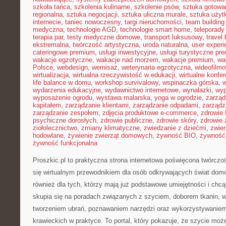
szkoła tańca
,
szkolenia kulinarne
,
szkolenie psów
,
sztuka gotowa
regionalna
,
sztuka negocjacji
,
sztuka uliczna murale
,
sztuka uży
internecie
,
taniec nowoczesny
,
targi nieruchomości
,
team building
medyczna
,
technologie AGD
,
technologie smart home
,
teleporady
terapia par
,
testy medyczne domowe
,
transport luksusowy
,
travel 
ekstremalna
,
twórczość artystyczna
,
uroda naturalna
,
user experi
cateringowe premium
,
usługi inwestycyjne
,
usługi turystyczne pr
wakacje egzotyczne
,
wakacje nad morzem
,
wakacje premium
,
wa
Polsce
,
webdesign
,
wernisaż
,
weterynaria egzotyczna
,
wideofilm
wirtualizacja
,
wirtualna rzeczywistość w edukacji
,
wirtualne konfer
life balance w domu
,
workshop survivalowy
,
wspinaczka górska
,
w
wydarzenia edukacyjne
,
wydawnictwo internetowe
,
wynalazki
,
wyp
wyposażenie ogrodu
,
wystawa malarska
,
yoga w ogrodzie
,
zarząd
kapitałem
,
zarządzanie klientami
,
zarządzanie odpadami
,
zarządz
zarządzanie zespołem
,
zdjęcia produktowe e-commerce
,
zdrowie 
psychiczne dorosłych
,
zdrowie publiczne
,
zdrowie skóry
,
zdrowie 
ziołolecznictwo
,
zmiany klimatyczne
,
zwiedzanie z dziećmi
,
zwie
hodowlane
,
żywienie zwierząt domowych
,
żywność BIO
,
żywność 
żywność funkcjonalna
Proszkic.pl to praktyczna strona internetowa poświęcona twórczoś
się wirtualnym przewodnikiem dla osób odkrywających świat dom
również dla tych, którzy mają już podstawowe umiejętności i chcą
skupia się na poradach związanych z szyciem, doborem tkanin, 
tworzeniem ubrań, poznawaniem narzędzi oraz wykorzystywaniem
krawieckich w praktyce. To portal, który pokazuje, że szycie moż