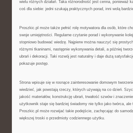
wielu różnych działań. Taka różnorodność jest cenna, ponieważ 
coś dla siebie: jedni szukają praktycznych porad, inni wolą bardz
Proszkic.pl może także pełnić rolę motywatora dla osób, które c
swoje umiejętności. Regularne czytanie porad i wykonywanie kole
stopniowo budować wiedzę. Najpierw można nauczyć się prostyc
różnymi tkaninami, następnie wykonywania detali, a później twor
ubrań i dekoracji. Taki rozwój jest naturalny i daje dużą satysfak
pokazuje postęp.
Strona wpisuje się w rosnące zainteresowanie domowym tworzeni
wiedzieć, jak powstają rzeczy, których używają na co dzień. Szyc
jakość materiałów, konstrukcję ubrań, trwałość szwów i znaczenie
użytkownik staje się bardziej świadomy nie tylko jako twórca, ale
Proszkic.pl może rozwijać takie podejście, zachęcając do samodzi
większej troski o przedmioty codziennego użytku.