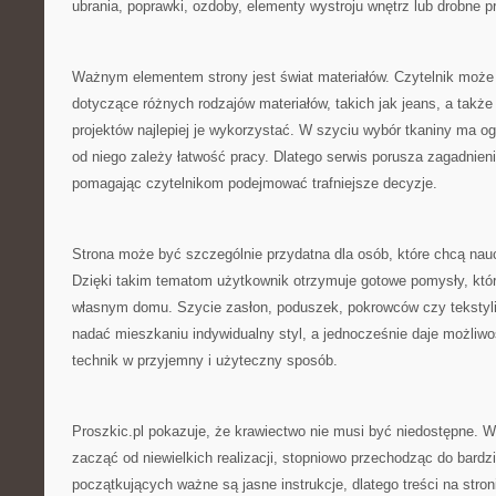
ubrania, poprawki, ozdoby, elementy wystroju wnętrz lub drobne p
Ważnym elementem strony jest świat materiałów. Czytelnik może
dotyczące różnych rodzajów materiałów, takich jak jeans, a także 
projektów najlepiej je wykorzystać. W szyciu wybór tkaniny ma 
od niego zależy łatwość pracy. Dlatego serwis porusza zagadnieni
pomagając czytelnikom podejmować trafniejsze decyzje.
Strona może być szczególnie przydatna dla osób, które chcą nau
Dzięki takim tematom użytkownik otrzymuje gotowe pomysły, kt
własnym domu. Szycie zasłon, poduszek, pokrowców czy tekstyl
nadać mieszkaniu indywidualny styl, a jednocześnie daje możli
technik w przyjemny i użyteczny sposób.
Proszkic.pl pokazuje, że krawiectwo nie musi być niedostępne. 
zacząć od niewielkich realizacji, stopniowo przechodząc do bard
początkujących ważne są jasne instrukcje, dlatego treści na str