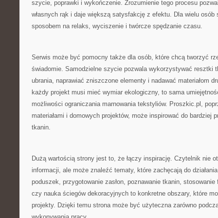
szycie, poprawki i wykończenie. Zrozumienie tego procesu pozwal
własnych rąk i daje większą satysfakcję z efektu. Dla wielu osób
sposobem na relaks, wyciszenie i twórcze spędzanie czasu.
Serwis może być pomocny także dla osób, które chcą tworzyć rzec
świadomie. Samodzielne szycie pozwala wykorzystywać resztki tk
ubrania, naprawiać zniszczone elementy i nadawać materiałom dru
każdy projekt musi mieć wymiar ekologiczny, to sama umiejętnoś
możliwości ograniczania marnowania tekstyliów. Proszkic.pl, popr
materiałami i domowych projektów, może inspirować do bardziej 
tkanin.
Dużą wartością strony jest to, że łączy inspirację. Czytelnik nie 
informacji, ale może znaleźć tematy, które zachęcają do działania
poduszek, przygotowanie zasłon, poznawanie tkanin, stosowanie fl
czy nauka ściegów dekoracyjnych to konkretne obszary, które m
projekty. Dzięki temu strona może być użyteczna zarówno podczas
wykonywania pracy.