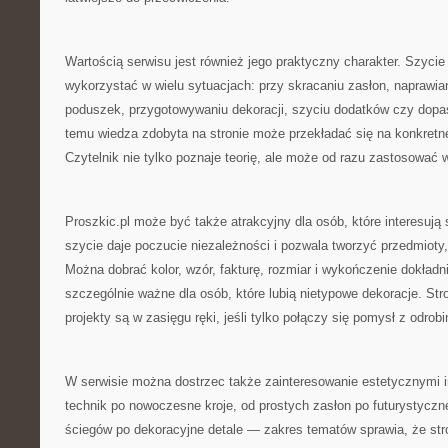
Wartością serwisu jest również jego praktyczny charakter. Szycie
wykorzystać w wielu sytuacjach: przy skracaniu zasłon, naprawian
poduszek, przygotowywaniu dekoracji, szyciu dodatków czy dopa
temu wiedza zdobyta na stronie może przekładać się na konkretne 
Czytelnik nie tylko poznaje teorię, ale może od razu zastosować
Proszkic.pl może być także atrakcyjny dla osób, które interesują
szycie daje poczucie niezależności i pozwala tworzyć przedmioty
Można dobrać kolor, wzór, fakturę, rozmiar i wykończenie dokładni
szczególnie ważne dla osób, które lubią nietypowe dekoracje. St
projekty są w zasięgu ręki, jeśli tylko połączy się pomysł z odrobi
W serwisie można dostrzec także zainteresowanie estetycznymi 
technik po nowoczesne kroje, od prostych zasłon po futurystyczn
ściegów po dekoracyjne detale — zakres tematów sprawia, że st