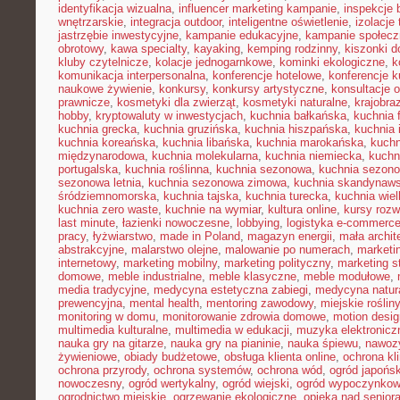
identyfikacja wizualna
,
influencer marketing kampanie
,
inspekcje
wnętrzarskie
,
integracja outdoor
,
inteligentne oświetlenie
,
izolacje
jastrzębie inwestycyjne
,
kampanie edukacyjne
,
kampanie społecz
obrotowy
,
kawa specialty
,
kayaking
,
kemping rodzinny
,
kiszonki 
kluby czytelnicze
,
kolacje jednogarnkowe
,
kominki ekologiczne
,
k
komunikacja interpersonalna
,
konferencje hotelowe
,
konferencje k
naukowe żywienie
,
konkursy
,
konkursy artystyczne
,
konsultacje 
prawnicze
,
kosmetyki dla zwierząt
,
kosmetyki naturalne
,
krajobra
hobby
,
kryptowaluty w inwestycjach
,
kuchnia bałkańska
,
kuchnia 
kuchnia grecka
,
kuchnia gruzińska
,
kuchnia hiszpańska
,
kuchnia 
kuchnia koreańska
,
kuchnia libańska
,
kuchnia marokańska
,
kuch
międzynarodowa
,
kuchnia molekularna
,
kuchnia niemiecka
,
kuchni
portugalska
,
kuchnia roślinna
,
kuchnia sezonowa
,
kuchnia sezono
sezonowa letnia
,
kuchnia sezonowa zimowa
,
kuchnia skandynaw
śródziemnomorska
,
kuchnia tajska
,
kuchnia turecka
,
kuchnia wie
kuchnia zero waste
,
kuchnie na wymiar
,
kultura online
,
kursy rozw
last minute
,
łazienki nowoczesne
,
lobbying
,
logistyka e-commerc
pracy
,
łyżwiarstwo
,
made in Poland
,
magazyn energii
,
mała archit
abstrakcyjne
,
malarstwo olejne
,
malowanie po numerach
,
marketi
internetowy
,
marketing mobilny
,
marketing polityczny
,
marketing s
domowe
,
meble industrialne
,
meble klasyczne
,
meble modułowe
,
media tradycyjne
,
medycyna estetyczna zabiegi
,
medycyna natur
prewencyjna
,
mental health
,
mentoring zawodowy
,
miejskie rośliny
monitoring w domu
,
monitorowanie zdrowia domowe
,
motion desig
multimedia kulturalne
,
multimedia w edukacji
,
muzyka elektronicz
nauka gry na gitarze
,
nauka gry na pianinie
,
nauka śpiewu
,
nawozy
żywieniowe
,
obiady budżetowe
,
obsługa klienta online
,
ochrona kl
ochrona przyrody
,
ochrona systemów
,
ochrona wód
,
ogród japońsk
nowoczesny
,
ogród wertykalny
,
ogród wiejski
,
ogród wypoczynko
ogrodnictwo miejskie
,
ogrzewanie ekologiczne
,
opieka nad senior