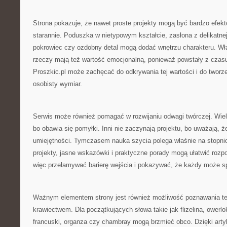
Strona pokazuje, że nawet proste projekty mogą być bardzo efekt
starannie. Poduszka w nietypowym kształcie, zasłona z delikatnej
pokrowiec czy ozdobny detal mogą dodać wnętrzu charakteru. W
rzeczy mają też wartość emocjonalną, ponieważ powstały z czasu
Proszkic.pl może zachęcać do odkrywania tej wartości i do tworze
osobisty wymiar.
Serwis może również pomagać w rozwijaniu odwagi twórczej. Wiele
bo obawia się pomyłki. Inni nie zaczynają projektu, bo uważają, 
umiejętności. Tymczasem nauka szycia polega właśnie na stopni
projekty, jasne wskazówki i praktyczne porady mogą ułatwić rozp
więc przełamywać barierę wejścia i pokazywać, że każdy może s
Ważnym elementem strony jest również możliwość poznawania te
krawiectwem. Dla początkujących słowa takie jak flizelina, owerlo
francuski, organza czy chambray mogą brzmieć obco. Dzięki ar