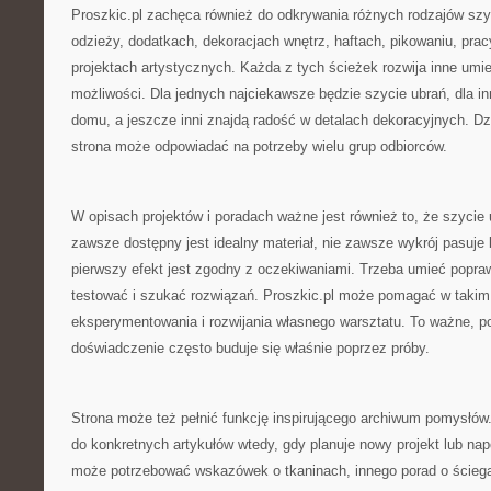
Proszkic.pl zachęca również do odkrywania różnych rodzajów szy
odzieży, dodatkach, dekoracjach wnętrz, haftach, pikowaniu, prac
projektach artystycznych. Każda z tych ścieżek rozwija inne umiej
możliwości. Dla jednych najciekawsze będzie szycie ubrań, dla in
domu, a jeszcze inni znajdą radość w detalach dekoracyjnych. Dz
strona może odpowiadać na potrzeby wielu grup odbiorców.
W opisach projektów i poradach ważne jest również to, że szycie 
zawsze dostępny jest idealny materiał, nie zawsze wykrój pasuje
pierwszy efekt jest zgodny z oczekiwaniami. Trzeba umieć popr
testować i szukać rozwiązań. Proszkic.pl może pomagać w takim
eksperymentowania i rozwijania własnego warsztatu. To ważne, p
doświadczenie często buduje się właśnie poprzez próby.
Strona może też pełnić funkcję inspirującego archiwum pomysłó
do konkretnych artykułów wtedy, gdy planuje nowy projekt lub na
może potrzebować wskazówek o tkaninach, innego porad o ściegac