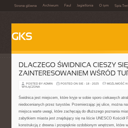
Archiwum
Faul
Jagiellonia
O tym
Strona główna
Spis Tre
GKS
DLACZEGO ŚWIDNICA CIESZY SI
ZAINTERESOWANIEM WŚRÓD T
POSTED BY ADMIN
POSTED ON SIE - 18 - 2025
MOŻLIWOŚĆ 
WYŁĄCZONA
Świdnica jest miejscem, które kryje w sobie sporo ciekawych atrak
niedocenianych przez turystów. Przemierzając jej ulice, można nat
miejsca warte uwagi, które zachęcają do dłuższego poznania mia
zabytkiem miasta jest znajdujący się na liście UNESCO Kościół 
konstrukcją z drewna i przepięknie ozdobionym wnętrzem, które 