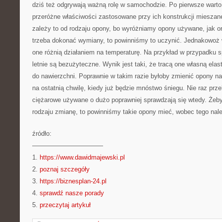
dziś też odgrywają ważną rolę w samochodzie. Po pierwsze warto
przeróżne właściwości zastosowane przy ich konstrukcji miesz
zależy to od rodzaju opony, bo wyróżniamy opony używane, jak ora
trzeba dokonać wymiany, to powinniśmy to uczynić. Jednakowoż 
one różnią działaniem na temperaturę. Na przykład w przypadku 
letnie są bezużyteczne. Wynik jest taki, że tracą one własną el
do nawierzchni. Poprawnie w takim razie byłoby zmienić opony na
na ostatnią chwilę, kiedy już będzie mnóstwo śniegu. Nie raz pr
ciężarowe używane o dużo poprawniej sprawdzają się wtedy. Żeby
rodzaju zmianę, to powinniśmy takie opony mieć, wobec tego nale
źródło:
———————————
1.
https://www.dawidmajewski.pl
2.
poznaj szczegóły
3.
https://biznesplan-24.pl
4.
sprawdź nasze porady
5.
przeczytaj artykuł