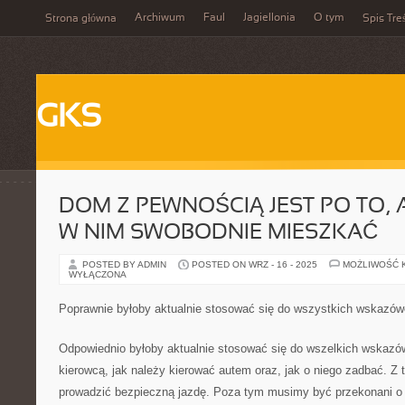
Archiwum
Faul
Jagiellonia
O tym
Strona główna
Spis Tre
GKS
DOM Z PEWNOŚCIĄ JEST PO TO,
W NIM SWOBODNIE MIESZKAĆ
POSTED BY ADMIN
POSTED ON WRZ - 16 - 2025
MOŻLIWOŚĆ 
WYŁĄCZONA
Poprawnie byłoby aktualnie stosować się do wszystkich wskazó
Odpowiednio byłoby aktualnie stosować się do wszelkich wskazów
kierowcą, jak należy kierować autem oraz, jak o niego zadbać. Z 
prowadzić bezpieczną jazdę. Poza tym musimy być przekonani o