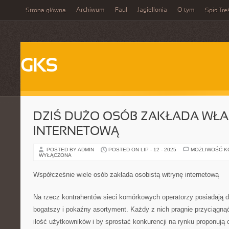
Archiwum
Faul
Jagiellonia
O tym
Strona główna
Spis Tre
GKS
DZIŚ DUŻO OSÓB ZAKŁADA WŁ
INTERNETOWĄ
POSTED BY ADMIN
POSTED ON LIP - 12 - 2025
MOŻLIWOŚĆ 
WYŁĄCZONA
Współcześnie wiele osób zakłada osobistą witrynę internetową
Na rzecz kontrahentów sieci komórkowych operatorzy posiadają d
bogatszy i pokaźny asortyment. Każdy z nich pragnie przyciągnąć
ilość użytkowników i by sprostać konkurencji na rynku proponują c