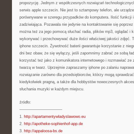
propozycję. Jednym z współczesnych rozwiązań technologicznych 
serwis apple szczecin. Nie jest to sztampowy telefon, ale urządze
porównywane w szeregu przypadków do komputera. Ilość funkcji i a
zadziwiająca. Pozawala nie jedynie na kontaktowanie się poprzez
można też za jego pomocą słuchać radia, plików mp3, oglądać i kr
wykonywać i przechowywać duże ilości właściwej jakości zdjęć. 
iphone szczecin. Żywotność baterii gwarantuje korzystanie z nieg
dni bez obaw, że się wyłączy, jeśli zapomnimy zabrać ze sobą ła
korzystać też jako z komunikatora internetowego i rozmawiać ze
twarzą w twarz. Uprzejmie zapraszamy iphone po zalaniu naprawa
rozwiązanie zarówno dla przedsiębiorców, którzy mogą sprawdzać 
kiedykolwiek pragną, a także dla hobbystów nowoczesnych akces
słuchania muzyki w każdym miejscu.
źródło:
———————————
1.
http://apartamentywladyslawowo.eu
2.
http://apotheke-sophienhof-app.de
3.
http://appaloosa-bs.de