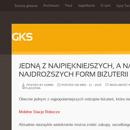
Archiwum
Faul
Jagiellonia
O tym
Strona główna
Spis Tre
GKS
JEDNĄ Z NAJPIĘKNIEJSZYCH, A 
NAJDROŻSZYCH FORM BIŻUTERII
POSTED BY ADMIN
POSTED ON WRZ - 11 - 2025
MOŻLIWOŚĆ 
WYŁĄCZONA
Obecnie jednym z najpopularniejszych rodzajów biżuterii, która ni
Mobilne Stacje Robocze
Aktualnie niezwykle wielokrotnie można zrobić zakupy, wszelkieg