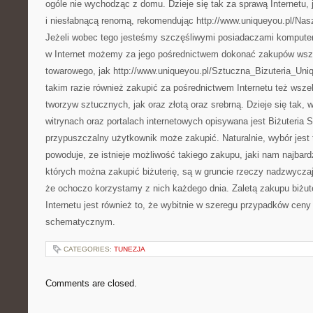
ogóle nie wychodząc z domu. Dzieje się tak za sprawą Internetu, ja
i niesłabnącą renomą, rekomendując http://www.uniqueyou.pl/Nas
Jeżeli wobec tego jesteśmy szczęśliwymi posiadaczami komputer
w Internet możemy za jego pośrednictwem dokonać zakupów wsze
towarowego, jak http://www.uniqueyou.pl/Sztuczna_Bizuteria_Un
takim razie również zakupić za pośrednictwem Internetu też wszel
tworzyw sztucznych, jak oraz złotą oraz srebrną. Dzieje się tak, 
witrynach oraz portalach internetowych opisywana jest Biżuteria S
przypuszczalny użytkownik może zakupić. Naturalnie, wybór jest t
powoduje, ze istnieje możliwość takiego zakupu, jaki nam najbard
których można zakupić biżuterię, są w gruncie rzeczy nadzwyczaj 
że ochoczo korzystamy z nich każdego dnia. Zaletą zakupu biżut
Internetu jest również to, że wybitnie w szeregu przypadków ceny 
schematycznym.
CATEGORIES:
TUNEZJA
Comments are closed.