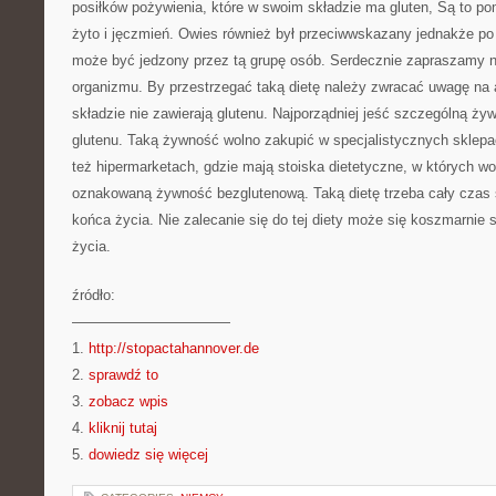
posiłków pożywienia, które w swoim składzie ma gluten, Są to p
żyto i jęczmień. Owies również był przeciwwskazany jednakże po
może być jedzony przez tą grupę osób. Serdecznie zapraszamy 
organizmu. By przestrzegać taką dietę należy zwracać uwagę na 
składzie nie zawierają glutenu. Najporządniej jeść szczególną żyw
glutenu. Taką żywność wolno zakupić w specjalistycznych sklep
też hipermarketach, gdzie mają stoiska dietetyczne, w których w
oznakowaną żywność bezglutenową. Taką dietę trzeba cały czas 
końca życia. Nie zalecanie się do tej diety może się koszmarnie 
życia.
źródło:
———————————
1.
http://stopactahannover.de
2.
sprawdź to
3.
zobacz wpis
4.
kliknij tutaj
5.
dowiedz się więcej