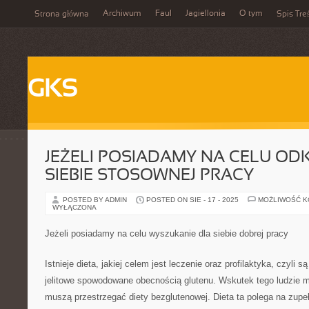
Archiwum
Faul
Jagiellonia
O tym
Strona główna
Spis Tre
GKS
JEŻELI POSIADAMY NA CELU OD
SIEBIE STOSOWNEJ PRACY
POSTED BY ADMIN
POSTED ON SIE - 17 - 2025
MOŻLIWOŚĆ 
WYŁĄCZONA
Jeżeli posiadamy na celu wyszukanie dla siebie dobrej pracy
Istnieje dieta, jakiej celem jest leczenie oraz profilaktyka, czyli 
jelitowe spowodowane obecnością glutenu. Wskutek tego ludzie m
muszą przestrzegać diety bezglutenowej. Dieta ta polega na zup