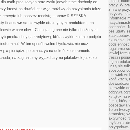
czasu, nadm
 dla osób pracujących oraz zyskujących stałe dochody co
pracy. W pra
zy kredyt na dowód jest więc możliwy do pozyskania także
zmianę przy
przyzwyczaja
ez emeryta lub poprzez rencistę – sprawdź SZYBKA
Informacje m
natychmiast
 finansowe są niezwykle atrakcyjnymi produktami, co
obecności. N
ledwie w parę chwil. Cechują się one nie tylko obniżonymi
bez utraty s
zaakceptować
syć prędką decyzją kredytową, która zwykle zostaje podjęta
skupienie, k
ziestu minut. W ten sposób wolno błyskawicznie oraz
codzienności
regularnie si
wą, a pieniądze przeznaczyć na dokończenie remontu
łatwiej formu
treści i pos
hodu, na zagraniczny wyjazd czy na jakikolwiek jeszcze
się na edukac
uczą nie tyl
sposobów op
człowiek wi
konfliktach,
doświadczen
niezwykle c
odgrywa ogro
książek na w
filmu, który 
pozostawia w
To on tworzy
atmosferę wy
aktywność ro
myślenia ab
przygodowa 