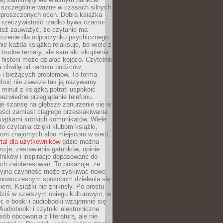
o szczególnie ważne w czasach silnych
 uproszczonych ocen. Dobra książka
e rzeczywistość rzadko bywa czarno-
 też zauważyć, że czytanie ma
czenie dla odpoczynku psychicznego.
ie każda książka relaksuje, bo wiele z
 trudne tematy, ale sam akt skupienia
 historii może działać kojąco. Czytelnik
a chwilę od natłoku bodźców,
 i bieżących problemów. To forma
choć nie zawsze tak ją nazywamy.
t minut z książką potrafi uspokoić
 bezwiedne przeglądanie telefonu.
je szansę na głębsze zanurzenie się w
eści zamiast ciągłego przeskakiwania
iątkami krótkich komunikatów. Wiele
o czytania dzięki klubom książki,
om znajomych albo miejscom w sieci,
rtal dla użytkowników
gdzie można
nzje, zestawienia gatunków, opinie
lników i inspiracje dopasowane do
ch zainteresowań. To pokazuje, że
cyjna czynność może zyskiwać nowe
i nowoczesnym sposobom dzielenia się
em. Książki nie zniknęły. Po prostu
 dziś w szerszym obiegu kulturowym, w
r, e-booki i audiobooki wzajemnie się
Audiobooki i czytniki elektroniczne
sób obcowania z literaturą, ale nie