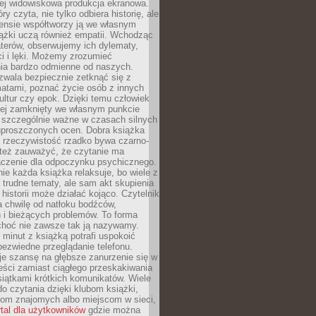
iej widowiskowa produkcja ekranowa.
ry czyta, nie tylko odbiera historię, ale
nsie współtworzy ją we własnym
iążki uczą również empatii. Wchodząc
terów, obserwujemy ich dylematy,
ci i lęki. Możemy zrozumieć
ia bardzo odmienne od naszych.
ozwala bezpiecznie zetknąć się z
matami, poznać życie osób z innych
ultur czy epok. Dzięki temu człowiek
niej zamknięty we własnym punkcie
o szczególnie ważne w czasach silnych
 uproszczonych ocen. Dobra książka
e rzeczywistość rzadko bywa czarno-
 też zauważyć, że czytanie ma
czenie dla odpoczynku psychicznego.
ie każda książka relaksuje, bo wiele z
 trudne tematy, ale sam akt skupienia
 historii może działać kojąco. Czytelnik
a chwilę od natłoku bodźców,
 i bieżących problemów. To forma
choć nie zawsze tak ją nazywamy.
t minut z książką potrafi uspokoić
 bezwiedne przeglądanie telefonu.
je szansę na głębsze zanurzenie się w
eści zamiast ciągłego przeskakiwania
iątkami krótkich komunikatów. Wiele
o czytania dzięki klubom książki,
om znajomych albo miejscom w sieci,
rtal dla użytkowników
gdzie można