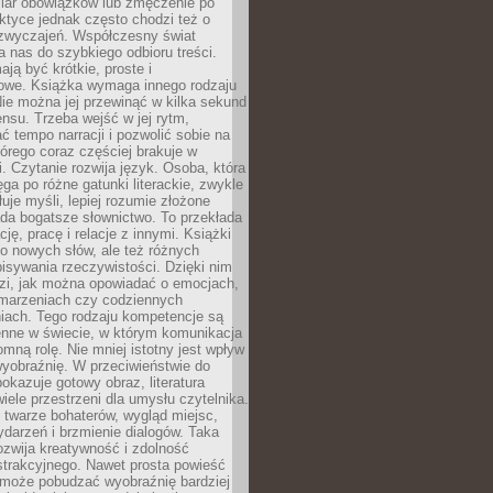
iar obowiązków lub zmęczenie po
ktyce jednak często chodzi też o
zwyczajeń. Współczesny świat
 nas do szybkiego odbioru treści.
ają być krótkie, proste i
owe. Książka wymaga innego rodzaju
ie można jej przewinąć w kilka sekund
ensu. Trzeba wejść w jej rytm,
 tempo narracji i pozwolić sobie na
tórego coraz częściej brakuje w
. Czytanie rozwija język. Osoba, która
ęga po różne gatunki literackie, zwykle
łuje myśli, lepiej rozumie złożone
iada bogatsze słownictwo. To przekłada
ję, pracę i relacje z innymi. Książki
ko nowych słów, ale też różnych
isywania rzeczywistości. Dzięki nim
dzi, jak można opowiadać o emocjach,
 marzeniach czy codziennych
iach. Tego rodzaju kompetencje są
enne w świecie, w którym komunikacja
mną rolę. Nie mniej istotny jest wpływ
yobraźnię. W przeciwieństwie do
pokazuje gotowy obraz, literatura
iele przestrzeni dla umysłu czytelnika.
 twarze bohaterów, wygląd miejsc,
darzeń i brzmienie dialogów. Taka
zwija kreatywność i zdolność
strakcyjnego. Nawet prosta powieść
może pobudzać wyobraźnię bardziej