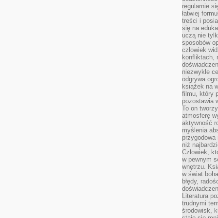
regularnie si
łatwiej formu
treści i pos
się na edukac
uczą nie tyl
sposobów op
człowiek wi
konfliktach,
doświadczen
niezwykle c
odgrywa ogro
książek na w
filmu, który 
pozostawia w
To on tworzy
atmosferę wy
aktywność ro
myślenia ab
przygodowa 
niż najbardz
Człowiek, któ
w pewnym se
wnętrzu. Ks
w świat boha
błędy, radoś
doświadczen
Literatura p
trudnymi te
środowisk, k
staje się m