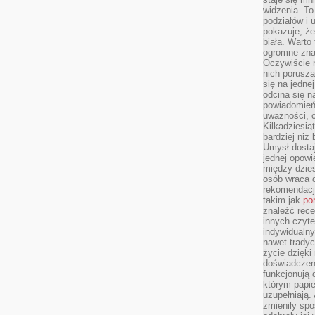
widzenia. T
podziałów i
pokazuje, ż
biała. Warto
ogromne zna
Oczywiście n
nich porusza
się na jednej
odcina się n
powiadomień
uważności, 
Kilkadziesią
bardziej niż
Umysł dosta
jednej opowi
między dzies
osób wraca d
rekomendacj
takim jak
po
znaleźć rece
innych czyte
indywidualny
nawet trady
życie dzięk
doświadczeni
funkcjonują
którym papie
uzupełniają. 
zmieniły spo