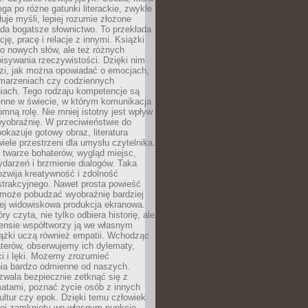
ęga po różne gatunki literackie, zwykle
łuje myśli, lepiej rozumie złożone
iada bogatsze słownictwo. To przekłada
ję, pracę i relacje z innymi. Książki
ko nowych słów, ale też różnych
isywania rzeczywistości. Dzięki nim
dzi, jak można opowiadać o emocjach,
 marzeniach czy codziennych
iach. Tego rodzaju kompetencje są
enne w świecie, w którym komunikacja
mną rolę. Nie mniej istotny jest wpływ
yobraźnię. W przeciwieństwie do
pokazuje gotowy obraz, literatura
iele przestrzeni dla umysłu czytelnika.
 twarze bohaterów, wygląd miejsc,
darzeń i brzmienie dialogów. Taka
zwija kreatywność i zdolność
strakcyjnego. Nawet prosta powieść
może pobudzać wyobraźnię bardziej
iej widowiskowa produkcja ekranowa.
ry czyta, nie tylko odbiera historię, ale
nsie współtworzy ją we własnym
iążki uczą również empatii. Wchodząc
terów, obserwujemy ich dylematy,
ci i lęki. Możemy zrozumieć
ia bardzo odmienne od naszych.
ozwala bezpiecznie zetknąć się z
matami, poznać życie osób z innych
ultur czy epok. Dzięki temu człowiek
niej zamknięty we własnym punkcie