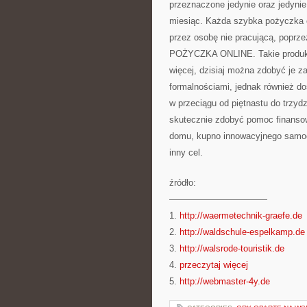
przeznaczone jedynie oraz jedynie
miesiąc. Każda szybka pożyczka c
przez osobę nie pracującą, poprz
POŻYCZKA ONLINE. Takie produkty
więcej, dzisiaj można zdobyć je za
formalnościami, jednak również do
w przeciągu od piętnastu do trzyd
skutecznie zdobyć pomoc finanso
domu, kupno innowacyjnego samoc
inny cel.
źródło:
———————————
1.
http://waermetechnik-graefe.de
2.
http://waldschule-espelkamp.de
3.
http://walsrode-touristik.de
4.
przeczytaj więcej
5.
http://webmaster-4y.de