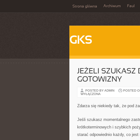
Archiwum
Faul
Strona główna
GKS
JEŻELI SZUKAS
GOTOWIZNY
POSTED BY ADMIN
POSTED ON 
WYŁĄCZONA
Zdarza się niekiedy tak, że pod 
Jeśli szukasz momentalnego zastr
krótkoterminowych i szybkich poży
starać odpowiednio każdy, co jest