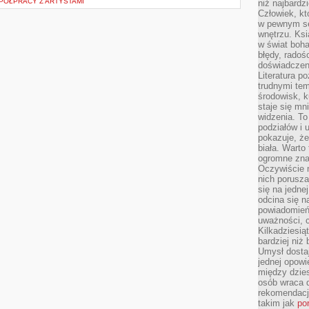
PÓŁPRACY Z ARTYSTAMI
niż najbardz
Człowiek, któ
w pewnym se
wnętrzu. Ks
w świat boha
błędy, radoś
doświadczen
Literatura p
trudnymi te
środowisk, k
staje się m
widzenia. T
podziałów i
pokazuje, ż
biała. Warto
ogromne zna
Oczywiście n
nich porusza
się na jednej
odcina się n
powiadomień
uważności, 
Kilkadziesią
bardziej niż
Umysł dosta
jednej opowi
między dzies
osób wraca d
rekomendacj
takim jak
po