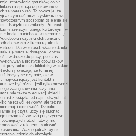
nzje, zestawienia gatunków, opinie
lników i inspiracje dopasowane do
ch zainteresowań. To pokazuje, że
cyjna czynność może zyskiwać nowe
i nowoczesnym sposobom dzielenia się
em. Książki nie zniknęły. Po prostu
 dziś w szerszym obiegu kulturowym, w
r, e-booki i audiobooki wzajemnie się
Audiobooki i czytniki elektroniczne
sób obcowania z literaturą, ale nie
wartości. Dla wielu osób właśnie dzięki
stały się bardziej dostępne. Można
eści w drodze do pracy, podczas
 wykonywania prostych obowiązków.
eć przy sobie całą bibliotekę w lekkim
Niektórzy uważają, że to mniej
niż tradycyjne czytanie, ale w
ci najważniejszy jest kontakt z
ma może być różna, jeśli tylko prowadzi
znego zaangażowania. Czytanie
mną rolę także w edukacji dzieci i
ontakt z książką od najmłodszych lat
ylko na rozwój językowy, ale też na
centracji i cierpliwość. Dziecko,
larnie się czyta, uczy się słuchać,
ację i rozumieć związki przyczynowo-
późniejszych latach łatwiej mu
e pracować z tekstem i budować
eresowania. Ważne jednak, by nie
czytania jedynie do obowiązku