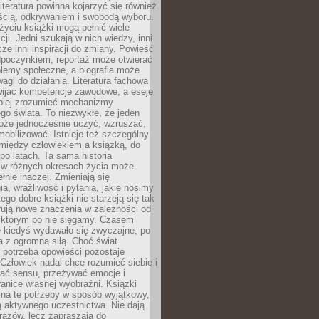
iteratura powinna kojarzyć się również
ścią, odkrywaniem i swobodą wyboru.
yciu książki mogą pełnić wiele
cji. Jedni szukają w nich wiedzy, inni
cze inni inspiracji do zmiany. Powieść
poczynkiem, reportaż może otwierać
lemy społeczne, a biografia może
gi do działania. Literatura fachowa
ijać kompetencje zawodowe, a eseje
epiej zrozumieć mechanizmy
o świata. To niezwykłe, że jeden
oże jednocześnie uczyć, wzruszać,
mobilizować. Istnieje też szczególny
 między człowiekiem a książką, do
 po latach. Ta sama historia
 w różnych okresach życia może
łnie inaczej. Zmieniają się
a, wrażliwość i pytania, jakie nosimy
tego dobre książki nie starzeją się tak
rują nowe znaczenia w zależności od
którym po nie sięgamy. Czasem
e kiedyś wydawało się zwyczajne, po
a z ogromną siłą. Choć świat
 potrzeba opowieści pozostaje
Człowiek nadal chce rozumieć siebie i
kać sensu, przeżywać emocje i
anice własnej wyobraźni. Książki
 na te potrzeby w sposób wyjątkowy,
 aktywnego uczestnictwa. Nie dają
razów, lecz zapraszają do