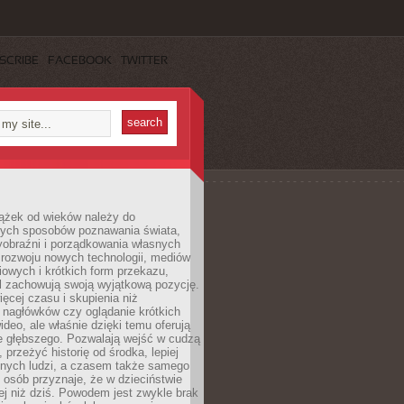
SCRIBE
FACEBOOK
TWITTER
iążek od wieków należy do
zych sposobów poznawania świata,
yobraźni i porządkowania własnych
 rozwoju nowych technologii, mediów
owych i krótkich form przekazu,
l zachowują swoją wyjątkową pozycję.
cej czasu i skupienia niż
 nagłówków czy oglądanie krótkich
ideo, ale właśnie dzięki temu oferują
e głębszego. Pozwalają wejść w cudzą
 przeżyć historię od środka, lepiej
nnych ludzi, a czasem także samego
e osób przyznaje, że w dzieciństwie
ej niż dziś. Powodem jest zwykle brak