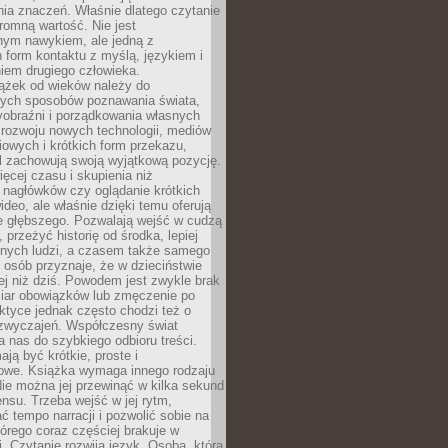
ia znaczeń. Właśnie dlatego czytanie
romną wartość. Nie jest
nym nawykiem, ale jedną z
 form kontaktu z myślą, językiem i
iem drugiego człowieka.
iążek od wieków należy do
zych sposobów poznawania świata,
yobraźni i porządkowania własnych
 rozwoju nowych technologii, mediów
owych i krótkich form przekazu,
l zachowują swoją wyjątkową pozycję.
cej czasu i skupienia niż
 nagłówków czy oglądanie krótkich
ideo, ale właśnie dzięki temu oferują
e głębszego. Pozwalają wejść w cudzą
 przeżyć historię od środka, lepiej
nnych ludzi, a czasem także samego
e osób przyznaje, że w dzieciństwie
ej niż dziś. Powodem jest zwykle brak
iar obowiązków lub zmęczenie po
ktyce jednak często chodzi też o
zwyczajeń. Współczesny świat
 nas do szybkiego odbioru treści.
ają być krótkie, proste i
owe. Książka wymaga innego rodzaju
ie można jej przewinąć w kilka sekund
ensu. Trzeba wejść w jej rytm,
 tempo narracji i pozwolić sobie na
tórego coraz częściej brakuje w
. Czytanie rozwija język. Osoba, która