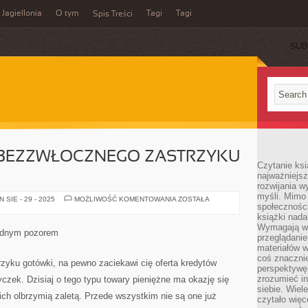
Jagiellonia
O tym
Tagi
Tagi
Spis Treści
SUB
Z BEZZWŁOCZNEGO ZASTRZYKU
Czytanie ks
najważniejs
rozwijania w
myśli. Mimo
JEŻELI
SIE - 29 - 2025
MOŻLIWOŚĆ KOMENTOWANIA
ZOSTAŁA
społeczności
SZUKASZ
BEZZWŁOCZNEGO
książki nada
ZASTRZYKU
Wymagają wię
GOTOWIZNY
żadnym pozorem
przeglądanie
materiałów w
coś znaczni
zyku gotówki, na pewno zaciekawi cię oferta kredytów
perspektywę,
zrozumieć i
czek. Dzisiaj o tego typu towary pieniężne ma okazję się
siebie. Wiel
 ich olbrzymią zaletą. Przede wszystkim nie są one już
czytało więc