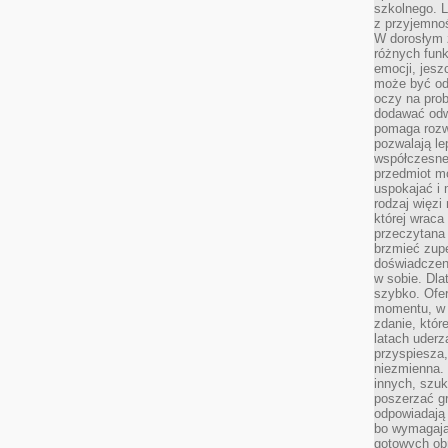
szkolnego. L
z przyjemno
W dorosłym ż
różnych funk
emocji, jesz
może być od
oczy na prob
dodawać odwa
pomaga rozw
pozwalają l
współczesneg
przedmiot m
uspokajać i 
rodzaj więzi
której wraca
przeczytana
brzmieć zupe
doświadczeni
w sobie. Dla
szybko. Ofe
momentu, w 
zdanie, któr
latach uderz
przyspiesza,
niezmienna. 
innych, szu
poszerzać gr
odpowiadają
bo wymagają
gotowych ob