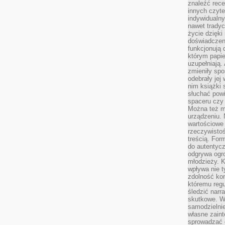
znaleźć rece
innych czyte
indywidualny
nawet trady
życie dzięk
doświadczeni
funkcjonują
którym papie
uzupełniają. 
zmieniły spo
odebrały jej 
nim książki 
słuchać powi
spaceru czy
Można też mi
urządzeniu. 
wartościowe 
rzeczywistoś
treścią. For
do autentyc
odgrywa ogro
młodzieży. K
wpływa nie t
zdolność kon
któremu regu
śledzić narr
skutkowe. W 
samodzielni
własne zaint
sprowadzać 