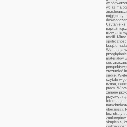
współtworzen
wciąż ma og
anachronicz
najgłębszych
doświadczen
Czytanie ks
najważniejs
rozwijania w
myśli. Mimo
społeczności
książki nada
Wymagają wię
przeglądanie
materiałów w
coś znaczni
perspektywę,
zrozumieć i
siebie. Wiel
czytało więc
czasu, nadm
pracy. W pra
zmianę przy
przyzwyczaja
Informacje m
natychmiast
obecności. N
bez utraty s
zaakceptować
skupienie, k
codzienności