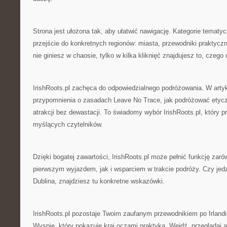
Strona jest ułożona tak, aby ułatwić nawigację. Kategorie tematy
przejście do konkretnych regionów: miasta, przewodniki praktyczn
nie giniesz w chaosie, tylko w kilka kliknięć znajdujesz to, czego
IrishRoots.pl zachęca do odpowiedzialnego podróżowania. W arty
przypomnienia o zasadach Leave No Trace, jak podróżować etyczn
atrakcji bez dewastacji. To świadomy wybór IrishRoots.pl, który 
myślących czytelników.
Dzięki bogatej zawartości, IrishRoots.pl może pełnić funkcję zaró
pierwszym wyjazdem, jak i wsparciem w trakcie podróży. Czy je
Dublina, znajdziesz tu konkretne wskazówki.
IrishRoots.pl pozostaje Twoim zaufanym przewodnikiem po Irlandii
Wyspie, który pokazuje kraj oczami praktyka. Wejdź, przeglądaj ar