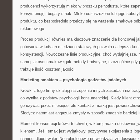
producenci wykorzystują mleko w proszku pełnotłuste, które zap
konsystencję i bogaty smak. Mleko odtłuszczone lub jego substy
produktu, co bezpośrednio przełoży się na wrażenia smakowe od
reklamowego.
Proces produkcji również ma kluczowe znaczenie dla końcowej ja
gotowania w kotłach miedziano-stalowych pozwala na lepszą kontr
konsystencji. Nowoczesne linie produkcyjne, choć wydajniejsze, 
samej jakości smakowej jak metody tradycyjne, szczególnie gdy 
traktuje ilość kosztem jakości.
Marketing smakiem – psychologia gadżetów jadalnych
Krówki z logo firmy działają na zupełnie innych zasadach niż tra
co wynika z podstaw psychologii konsumenckiej. Kiedy klient otr
go używać przez miesięce, ale kontakt z marką jest powierzchow
Słodycz natomiast angażuje zmysły w sposób znacznie bardziej 
Moment konsumpcji krówki to chwila, w której marka dosłownie „w
klientem. Jeśli smak jest wyjątkowy, pozytywne skojarzenia z log
pamięci długotrwałej. Neurobiologowie potwierdzają, że doświadc