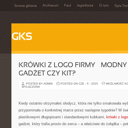
Archiwum
Faul
Jagiellonia
O tym
Strona główna
Spis Tre
GKS
KRÓWKI Z LOGO FIRMY – MODNY 
GADŻET CZY KIT?
POSTED BY ADMIN
POSTED ON CZE - 5 - 2025
MOŻLIWOŚĆ K
WYŁĄCZONA
Kiedy ostatnio otrzymałeś słodycz, która nie tylko smakowała wyb
przypominała o konkretnej marce przez następne tygodnie? W św
plastikowymi długopisami i standardowymi kubkami,
krówki z logo
gadżet, który trafia prosto do serca – a właściwie do żołądka – po