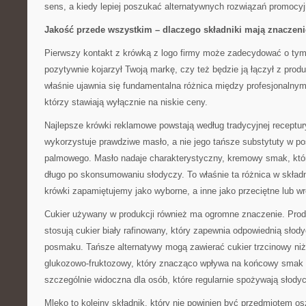
sens, a kiedy lepiej poszukać alternatywnych rozwiązań promocy
Jakość przede wszystkim – dlaczego składniki mają znaczeni
Pierwszy kontakt z krówką z logo firmy może zadecydować o tym,
pozytywnie kojarzył Twoją markę, czy też będzie ją łączył z produ
właśnie ujawnia się fundamentalna różnica między profesjonalnym
którzy stawiają wyłącznie na niskie ceny.
Najlepsze krówki reklamowe powstają według tradycyjnej receptur
wykorzystuje prawdziwe masło, a nie jego tańsze substytuty w po
palmowego. Masło nadaje charakterystyczny, kremowy smak, któr
długo po skonsumowaniu słodyczy. To właśnie ta różnica w składn
krówki zapamiętujemy jako wyborne, a inne jako przeciętne lub 
Cukier używany w produkcji również ma ogromne znaczenie. Prod
stosują cukier biały rafinowany, który zapewnia odpowiednią sło
posmaku. Tańsze alternatywy mogą zawierać cukier trzcinowy niżs
glukozowo-fruktozowy, który znacząco wpływa na końcowy smak p
szczególnie widoczna dla osób, które regularnie spożywają słodyc
Mleko to kolejny składnik, który nie powinien być przedmiotem os