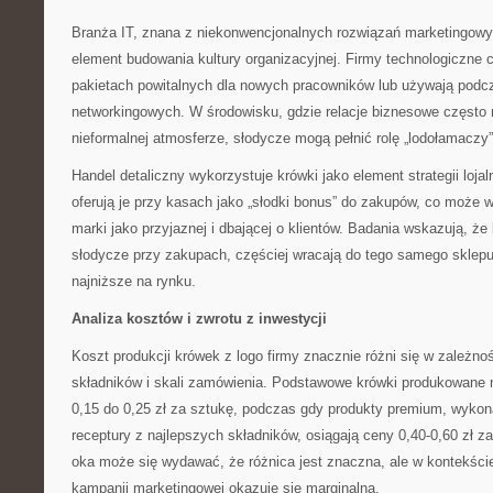
Branża IT, znana z niekonwencjonalnych rozwiązań marketingowyc
element budowania kultury organizacyjnej. Firmy technologiczne 
pakietach powitalnych dla nowych pracowników lub używają pod
networkingowych. W środowisku, gdzie relacje biznesowe często
nieformalnej atmosferze, słodycze mogą pełnić rolę „lodołamaczy”
Handel detaliczny wykorzystuje krówki jako element strategii lojal
oferują je przy kasach jako „słodki bonus” do zakupów, co może 
marki jako przyjaznej i dbającej o klientów. Badania wskazują, że 
słodycze przy zakupach, częściej wracają do tego samego sklepu,
najniższe na rynku.
Analiza kosztów i zwrotu z inwestycji
Koszt produkcji krówek z logo firmy znacznie różni się w zależno
składników i skali zamówienia. Podstawowe krówki produkowan
0,15 do 0,25 zł za sztukę, podczas gdy produkty premium, wykon
receptury z najlepszych składników, osiągają ceny 0,40-0,60 zł z
oka może się wydawać, że różnica jest znaczna, ale w kontekści
kampanii marketingowej okazuje się marginalna.