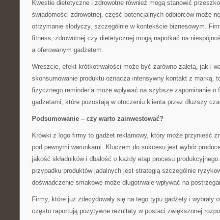
Kwestie dietetyczne i zdrowotne również mogą stanowić przeszk
świadomości zdrowotnej, część potencjalnych odbiorców może n
otrzymanie słodyczy, szczególnie w kontekście biznesowym. Firm
fitness, zdrowotnej czy dietetycznej mogą napotkać na niespójn
a oferowanym gadżetem.
Wreszcie, efekt krótkotrwałości może być zarówno zaletą, jak i w
skonsumowanie produktu oznacza intensywny kontakt z marką, to
fizycznego reminder’a może wpływać na szybsze zapominanie o f
gadżetami, które pozostają w otoczeniu klienta przez dłuższy cza
Podsumowanie – czy warto zainwestować?
Krówki z logo firmy to gadżet reklamowy, który może przynieść zna
pod pewnymi warunkami. Kluczem do sukcesu jest wybór produce
jakość składników i dbałość o każdy etap procesu produkcyjnego
przypadku produktów jadalnych jest strategią szczególnie ryzyk
doświadczenie smakowe może długotrwale wpływać na postrzegan
Firmy, które już zdecydowały się na tego typu gadżety i wybrały
często raportują pozytywne rezultaty w postaci zwiększonej rozp