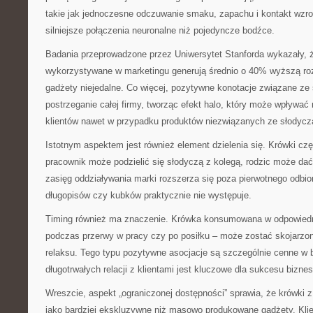
takie jak jednoczesne odczuwanie smaku, zapachu i kontakt wzr
silniejsze połączenia neuronalne niż pojedyncze bodźce.
Badania przeprowadzone przez Uniwersytet Stanforda wykazały, ż
wykorzystywane w marketingu generują średnio o 40% wyższą ro
gadżety niejedalne. Co więcej, pozytywne konotacje związane z
postrzeganie całej firmy, tworząc efekt halo, który może wpływa
klientów nawet w przypadku produktów niezwiązanych ze słodycz
Istotnym aspektem jest również element dzielenia się. Krówki cz
pracownik może podzielić się słodyczą z kolegą, rodzic może dać
zasięg oddziaływania marki rozszerza się poza pierwotnego odbi
długopisów czy kubków praktycznie nie występuje.
Timing również ma znaczenie. Krówka konsumowana w odpowied
podczas przerwy w pracy czy po posiłku – może zostać skojarzon
relaksu. Tego typu pozytywne asocjacje są szczególnie cenne w 
długotrwałych relacji z klientami jest kluczowe dla sukcesu bizne
Wreszcie, aspekt „ograniczonej dostępności” sprawia, że krówki z
jako bardziej ekskluzywne niż masowo produkowane gadżety. Klie