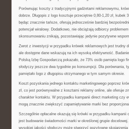
Porównując koszty z tradycyjnymi gadżetami reklamowymu, krów
dobrze. Długopis z logo kosztuje przeciętnie 0,80-1,20 zł, kubek 3-
będąc znacznie tańsze, oferują jednocześnie bardziej bezpośredn
potencjał wiralowy. Dodatkowo, nie obciążają odbiorcy probleme
skonsumowaniu znikają, pozostawiając jedynie pozytywne wspom
Zwrot z inwestycji w przypadku krówek reklamowych jest trudny d
ale dostępne dane wskazują na ich wysoką efektywność. Badani
Polską Izbę Gospodarczą pokazało, że 73% osób pamięta logo f
słodyczy jeszcze dwa tygodnie po konsumpcji. Dla porównania, 
pamiętało logo z długopisu otrzymanego w tym samym okresie.
Koszt pozyskania jednego kontaktu marketingowego poprzez krów
zł, co jest porównywalne z kosztami reklamy online, ale oferuje z
charakter kontaktu. W przypadku kampanii direct marketing czy 
mogą znacznie zwiększyć zapamiętywanie marki bez proporcjona
Szczególnie opłacalne okazują się krówki w przypadku kampanii 
jest budowanie świadomości marki w określonej grupie docelowej
wysokiej jakości słodyczy może stworzyć pozytywne skojarzenia z