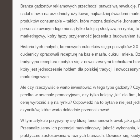
Branża gadżetów reklamowych przechodzi prawdziwą rewolucję. 
nadal stawia na przedmioty użytkowe, najbardziej świadomi mark
produktów consumable – takich, które można dosłownie „konsumo
personalizowanym logo nie są tylko kolejną słodyczą na rynku; to
marketingowy, który łączy przyjemność jedzenia z budowaniem ś
Historia tych małych, kremowych cukierków sięga początków XX w
cukiernicy opracowali recepturę na bazie masła, cukru i mleka. Dzis
tradycyjna receptura spotyka się z nowoczesnymi technikami bran
który jest jednocześnie hołdem dla polskiej tradycji i nowoczesn
marketingowym.
Ale czy rzeczywiście warto inwestować w tego typu gadżety? Czy
perełka w arsenale promocyjnym, czy tylko kolejny „kit” dla firm, 
cenę wyróżnić się na rynku? Odpowiedź na to pytanie nie jest jed
czynników, które warto dokładnie przeanalizować.
W tym artykule przyjrzymy się bliżej fenomenowi krówek jako ga
Przeanalizujemy ich potencjał marketingowy, jakość wykonania, k
praktyczne zastosowania w różnych branżach. Dowiesz się, kiedy