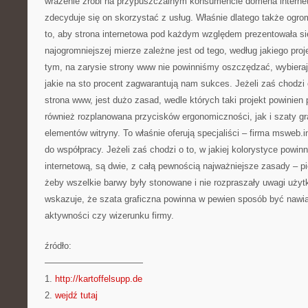
wrażenie zrobi na przypuszczalnym konsumencie domena interne
zdecyduje się on skorzystać z usług. Właśnie dlatego także ogr
to, aby strona internetowa pod każdym względem prezentowała się
najogromniejszej mierze zależne jest od tego, według jakiego pro
tym, na zarysie strony www nie powinniśmy oszczędzać, wybierają
jakie na sto procent zagwarantują nam sukces. Jeżeli zaś chodzi 
strona www, jest dużo zasad, wedle których taki projekt powinie
również rozplanowana przycisków ergonomiczności, jak i szaty gra
elementów witryny. To właśnie oferują specjaliści – firma msweb.i
do współpracy. Jeżeli zaś chodzi o to, w jakiej kolorystyce powi
internetową, są dwie, z całą pewnością najważniejsze zasady – p
żeby wszelkie barwy były stonowane i nie rozpraszały uwagi użyt
wskazuje, że szata graficzna powinna w pewien sposób być nawi
aktywności czy wizerunku firmy.
źródło:
———————————
1.
http://kartoffelsupp.de
2.
wejdź tutaj