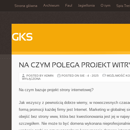
Archiwum
Faul
Jagiellonia
O tym
Strona główna
Spis Tre
GKS
NA CZYM POLEGA PROJEKT WITR
POSTED BY ADMIN
POSTED ON SIE - 4 - 2025
MOŻLIWOŚĆ K
WYŁĄCZONA
Na czym bazuje projekt strony internetowej?
Jak wszyscy z pewnością dobrze wiemy, w nowoczesnych czasach 
formą promocji każdej firmy jest Internet. Marketing w globalnej s
obejść bez strony www, która bez kwestionowania jest jej w na
szczegółem. Nie może to być domena wykonana nieprofesjonalnie