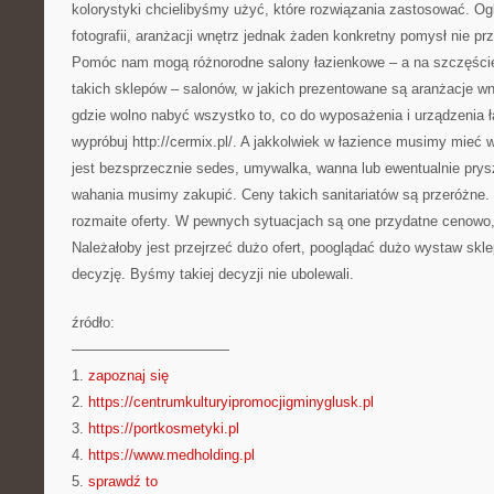
kolorystyki chcielibyśmy użyć, które rozwiązania zastosować. 
fotografii, aranżacji wnętrz jednak żaden konkretny pomysł nie p
Pomóc nam mogą różnorodne salony łazienkowe – a na szczęście
takich sklepów – salonów, w jakich prezentowane są aranżacje wn
gdzie wolno nabyć wszystko to, co do wyposażenia i urządzenia 
wypróbuj http://cermix.pl/. A jakkolwiek w łazience musimy mieć 
jest bezsprzecznie sedes, umywalka, wanna lub ewentualnie prysz
wahania musimy zakupić. Ceny takich sanitariatów są przeróżne.
rozmaite oferty. W pewnych sytuacjach są one przydatne cenowo, 
Należałoby jest przejrzeć dużo ofert, pooglądać dużo wystaw skl
decyzję. Byśmy takiej decyzji nie ubolewali.
źródło:
———————————
1.
zapoznaj się
2.
https://centrumkulturyipromocjigminyglusk.pl
3.
https://portkosmetyki.pl
4.
https://www.medholding.pl
5.
sprawdź to