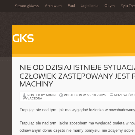
Archiwum
Faul
Jagiellonia
O tym
Strona główna
Spis Tre
GKS
NIE OD DZISIAJ ISTNIEJE SYTUACJ
CZŁOWIEK ZASTĘPOWANY JEST 
MACHINY
POSTED BY ADMIN
POSTED ON WRZ - 18 - 2025
MOŻLIWOŚĆ 
WYŁĄCZONA
Frapując się nad tym, jak ma wyglądać łazienka w nowobudowa
Frapując się nad tym, jakim sposobem ma wyglądać toaleta w n
odnawianym domu często nie mamy pomysłu, nie zdajemy sobie sp