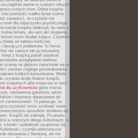
o szczególnie ważne w czasach silnych
 uproszczonych ocen. Dobra książka
e rzeczywistość rzadko bywa czarno-
 też zauważyć, że czytanie ma
czenie dla odpoczynku psychicznego.
ie każda książka relaksuje, bo wiele z
 trudne tematy, ale sam akt skupienia
 historii może działać kojąco. Czytelnik
a chwilę od natłoku bodźców,
 i bieżących problemów. To forma
choć nie zawsze tak ją nazywamy.
t minut z książką potrafi uspokoić
 bezwiedne przeglądanie telefonu.
je szansę na głębsze zanurzenie się w
eści zamiast ciągłego przeskakiwania
iątkami krótkich komunikatów. Wiele
o czytania dzięki klubom książki,
om znajomych albo miejscom w sieci,
rtal dla użytkowników
gdzie można
nzje, zestawienia gatunków, opinie
lników i inspiracje dopasowane do
ch zainteresowań. To pokazuje, że
cyjna czynność może zyskiwać nowe
i nowoczesnym sposobom dzielenia się
em. Książki nie zniknęły. Po prostu
 dziś w szerszym obiegu kulturowym, w
r, e-booki i audiobooki wzajemnie się
Audiobooki i czytniki elektroniczne
sób obcowania z literaturą, ale nie