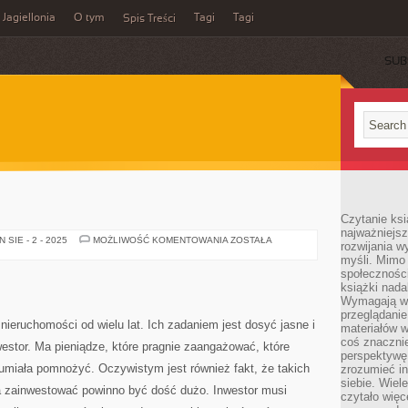
Jagiellonia
O tym
Tagi
Tagi
Spis Treści
SUB
Czytanie ks
najważniejs
NIERUCHOMOŚCI
SIE - 2 - 2025
MOŻLIWOŚĆ KOMENTOWANIA
ZOSTAŁA
rozwijania w
myśli. Mimo
społeczności
książki nada
Wymagają wię
przeglądanie
nieruchomości od wielu lat. Ich zadaniem jest dosyć jasne i
materiałów w
coś znaczni
estor. Ma pieniądze, które pragnie zaangażować, które
perspektywę,
umiała pomnożyć. Oczywistym jest również fakt, że takich
zrozumieć i
siebie. Wiel
a zainwestować powinno być dość dużo. Inwestor musi
czytało więc