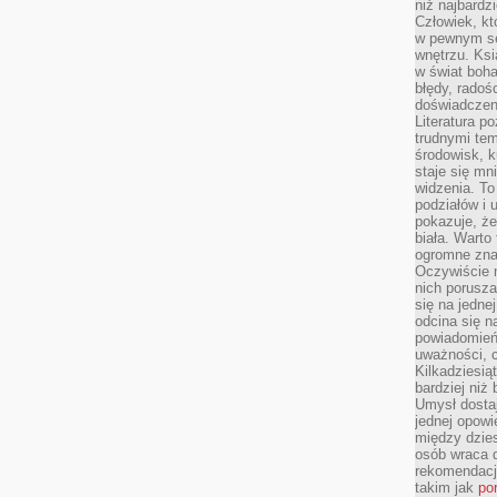
niż najbardz
Człowiek, któ
w pewnym se
wnętrzu. Ks
w świat boha
błędy, radoś
doświadczen
Literatura p
trudnymi te
środowisk, k
staje się m
widzenia. T
podziałów i
pokazuje, ż
biała. Warto
ogromne zna
Oczywiście n
nich porusza
się na jednej
odcina się n
powiadomień
uważności, 
Kilkadziesią
bardziej niż
Umysł dosta
jednej opowi
między dzies
osób wraca d
rekomendacj
takim jak
po