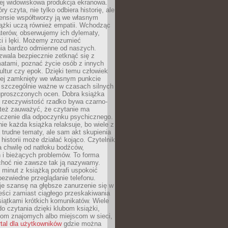
iej widowiskowa produkcja ekranowa.
ry czyta, nie tylko odbiera historię, ale
nsie współtworzy ją we własnym
iążki uczą również empatii. Wchodząc
terów, obserwujemy ich dylematy,
ci i lęki. Możemy zrozumieć
ia bardzo odmienne od naszych.
ozwala bezpiecznie zetknąć się z
matami, poznać życie osób z innych
ultur czy epok. Dzięki temu człowiek
niej zamknięty we własnym punkcie
o szczególnie ważne w czasach silnych
 uproszczonych ocen. Dobra książka
e rzeczywistość rzadko bywa czarno-
 też zauważyć, że czytanie ma
czenie dla odpoczynku psychicznego.
ie każda książka relaksuje, bo wiele z
 trudne tematy, ale sam akt skupienia
 historii może działać kojąco. Czytelnik
a chwilę od natłoku bodźców,
 i bieżących problemów. To forma
choć nie zawsze tak ją nazywamy.
t minut z książką potrafi uspokoić
 bezwiedne przeglądanie telefonu.
je szansę na głębsze zanurzenie się w
eści zamiast ciągłego przeskakiwania
iątkami krótkich komunikatów. Wiele
o czytania dzięki klubom książki,
om znajomych albo miejscom w sieci,
rtal dla użytkowników
gdzie można