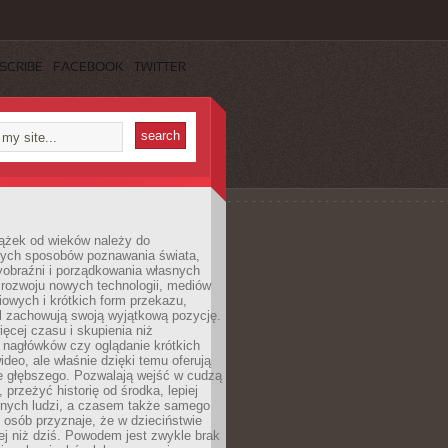
SCRIBE
FACEBOOK
TWITTER
iążek od wieków należy do
zych sposobów poznawania świata,
yobraźni i porządkowania własnych
 rozwoju nowych technologii, mediów
owych i krótkich form przekazu,
l zachowują swoją wyjątkową pozycję.
cej czasu i skupienia niż
 nagłówków czy oglądanie krótkich
ideo, ale właśnie dzięki temu oferują
e głębszego. Pozwalają wejść w cudzą
 przeżyć historię od środka, lepiej
nnych ludzi, a czasem także samego
e osób przyznaje, że w dzieciństwie
ej niż dziś. Powodem jest zwykle brak