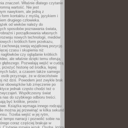
ia znaczeń. Właśnie dlatego czytanie
romną wartość. Nie jest
nym nawykiem, ale jedną z
 form kontaktu z myślą, językiem i
iem drugiego człowieka.
iążek od wieków należy do
zych sposobów poznawania świata,
yobraźni i porządkowania własnych
 rozwoju nowych technologii, mediów
owych i krótkich form przekazu,
l zachowują swoją wyjątkową pozycję.
cej czasu i skupienia niż
 nagłówków czy oglądanie krótkich
ideo, ale właśnie dzięki temu oferują
e głębszego. Pozwalają wejść w cudzą
 przeżyć historię od środka, lepiej
nnych ludzi, a czasem także samego
e osób przyznaje, że w dzieciństwie
ej niż dziś. Powodem jest zwykle brak
iar obowiązków lub zmęczenie po
ktyce jednak często chodzi też o
zwyczajeń. Współczesny świat
 nas do szybkiego odbioru treści.
ają być krótkie, proste i
owe. Książka wymaga innego rodzaju
ie można jej przewinąć w kilka sekund
ensu. Trzeba wejść w jej rytm,
 tempo narracji i pozwolić sobie na
tórego coraz częściej brakuje w
. Czytanie rozwija język. Osoba, która