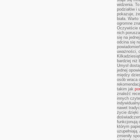
widzenia. T
podziałów i
pokazuje, ż
biała. Warto
ogromne zna
Oczywiście n
nich porusza
się na jednej
odcina się n
powiadomień
uważności, 
Kilkadziesią
bardziej niż
Umysł dosta
jednej opowi
między dzies
osób wraca d
rekomendacj
takim jak
po
znaleźć rece
innych czyte
indywidualny
nawet trady
życie dzięk
doświadczeni
funkcjonują
którym papie
uzupełniają. 
zmieniły spo