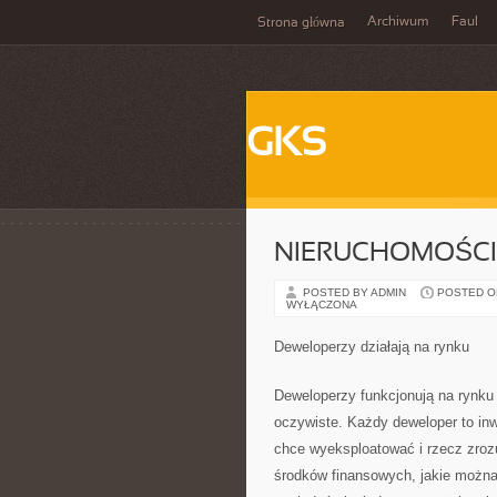
Archiwum
Faul
Strona główna
GKS
NIERUCHOMOŚCI
POSTED BY ADMIN
POSTED ON 
WYŁĄCZONA
Deweloperzy działają na rynku
Deweloperzy funkcjonują na rynku 
oczywiste. Każdy deweloper to inw
chce wyeksploatować i rzecz zroz
środków finansowych, jakie możn