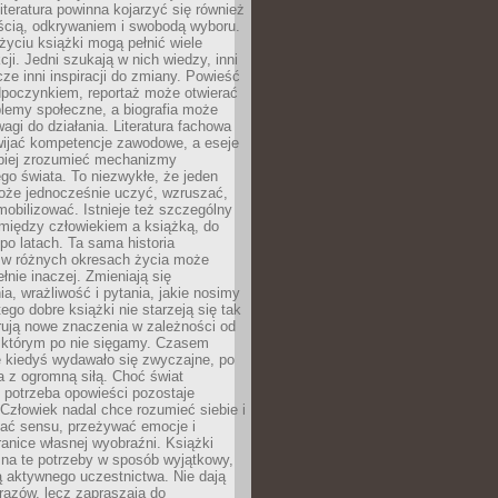
iteratura powinna kojarzyć się również
ścią, odkrywaniem i swobodą wyboru.
yciu książki mogą pełnić wiele
cji. Jedni szukają w nich wiedzy, inni
cze inni inspiracji do zmiany. Powieść
poczynkiem, reportaż może otwierać
lemy społeczne, a biografia może
gi do działania. Literatura fachowa
ijać kompetencje zawodowe, a eseje
epiej zrozumieć mechanizmy
o świata. To niezwykłe, że jeden
oże jednocześnie uczyć, wzruszać,
mobilizować. Istnieje też szczególny
 między człowiekiem a książką, do
 po latach. Ta sama historia
 w różnych okresach życia może
łnie inaczej. Zmieniają się
a, wrażliwość i pytania, jakie nosimy
tego dobre książki nie starzeją się tak
rują nowe znaczenia w zależności od
którym po nie sięgamy. Czasem
e kiedyś wydawało się zwyczajne, po
a z ogromną siłą. Choć świat
 potrzeba opowieści pozostaje
Człowiek nadal chce rozumieć siebie i
kać sensu, przeżywać emocje i
anice własnej wyobraźni. Książki
 na te potrzeby w sposób wyjątkowy,
 aktywnego uczestnictwa. Nie dają
razów, lecz zapraszają do