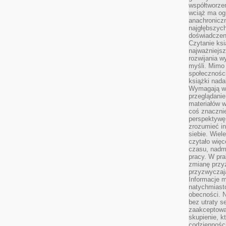
współtworzen
wciąż ma og
anachronicz
najgłębszych
doświadczen
Czytanie ks
najważniejs
rozwijania w
myśli. Mimo
społeczności
książki nada
Wymagają wię
przeglądanie
materiałów w
coś znaczni
perspektywę,
zrozumieć i
siebie. Wiel
czytało więc
czasu, nadm
pracy. W pra
zmianę przy
przyzwyczaja
Informacje m
natychmiast
obecności. N
bez utraty s
zaakceptować
skupienie, k
codzienności