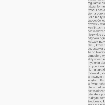
regularnie si
łatwiej formu
treści i pos
się na edukac
uczą nie tyl
sposobów op
człowiek wi
konfliktach,
doświadczen
niezwykle c
odgrywa ogro
książek na w
filmu, który 
pozostawia w
To on tworzy
atmosferę wy
aktywność ro
myślenia ab
przygodowa 
niż najbardz
Człowiek, któ
w pewnym se
wnętrzu. Ks
w świat boha
błędy, radoś
doświadczen
Literatura p
trudnymi te
środowisk, k
staje się m