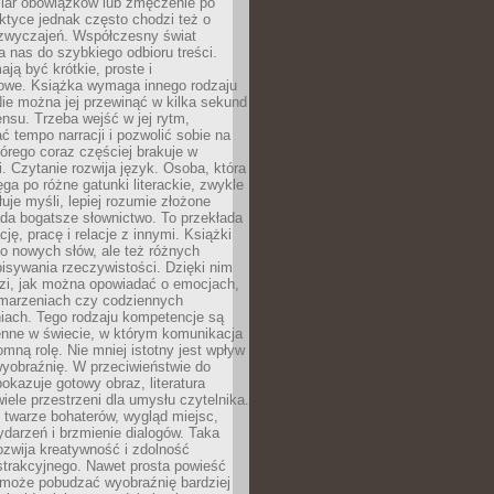
iar obowiązków lub zmęczenie po
ktyce jednak często chodzi też o
zwyczajeń. Współczesny świat
 nas do szybkiego odbioru treści.
ają być krótkie, proste i
owe. Książka wymaga innego rodzaju
ie można jej przewinąć w kilka sekund
ensu. Trzeba wejść w jej rytm,
 tempo narracji i pozwolić sobie na
tórego coraz częściej brakuje w
. Czytanie rozwija język. Osoba, która
ęga po różne gatunki literackie, zwykle
łuje myśli, lepiej rozumie złożone
iada bogatsze słownictwo. To przekłada
ję, pracę i relacje z innymi. Książki
ko nowych słów, ale też różnych
isywania rzeczywistości. Dzięki nim
dzi, jak można opowiadać o emocjach,
 marzeniach czy codziennych
iach. Tego rodzaju kompetencje są
enne w świecie, w którym komunikacja
mną rolę. Nie mniej istotny jest wpływ
yobraźnię. W przeciwieństwie do
pokazuje gotowy obraz, literatura
iele przestrzeni dla umysłu czytelnika.
 twarze bohaterów, wygląd miejsc,
darzeń i brzmienie dialogów. Taka
zwija kreatywność i zdolność
strakcyjnego. Nawet prosta powieść
może pobudzać wyobraźnię bardziej