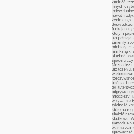
znaleźć rece
innych czyte
indywidualny
nawet trady
życie dzięk
doświadczeni
funkcjonują
którym papie
uzupełniają. 
zmieniły spo
odebrały jej 
nim książki 
słuchać powi
spaceru czy
Można też mi
urządzeniu. 
wartościowe 
rzeczywistoś
treścią. For
do autentyc
odgrywa ogro
młodzieży. K
wpływa nie t
zdolność kon
któremu regu
śledzić narr
skutkowe. W 
samodzielni
własne zaint
sprowadzać 