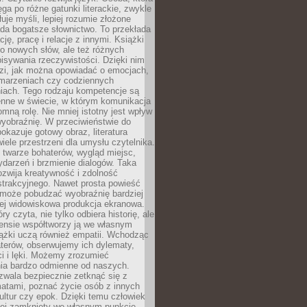
ęga po różne gatunki literackie, zwykle
łuje myśli, lepiej rozumie złożone
iada bogatsze słownictwo. To przekłada
ję, pracę i relacje z innymi. Książki
ko nowych słów, ale też różnych
isywania rzeczywistości. Dzięki nim
dzi, jak można opowiadać o emocjach,
 marzeniach czy codziennych
iach. Tego rodzaju kompetencje są
enne w świecie, w którym komunikacja
mną rolę. Nie mniej istotny jest wpływ
yobraźnię. W przeciwieństwie do
pokazuje gotowy obraz, literatura
iele przestrzeni dla umysłu czytelnika.
 twarze bohaterów, wygląd miejsc,
darzeń i brzmienie dialogów. Taka
zwija kreatywność i zdolność
strakcyjnego. Nawet prosta powieść
może pobudzać wyobraźnię bardziej
iej widowiskowa produkcja ekranowa.
ry czyta, nie tylko odbiera historię, ale
nsie współtworzy ją we własnym
iążki uczą również empatii. Wchodząc
terów, obserwujemy ich dylematy,
ci i lęki. Możemy zrozumieć
ia bardzo odmienne od naszych.
ozwala bezpiecznie zetknąć się z
matami, poznać życie osób z innych
ultur czy epok. Dzięki temu człowiek
niej zamknięty we własnym punkcie