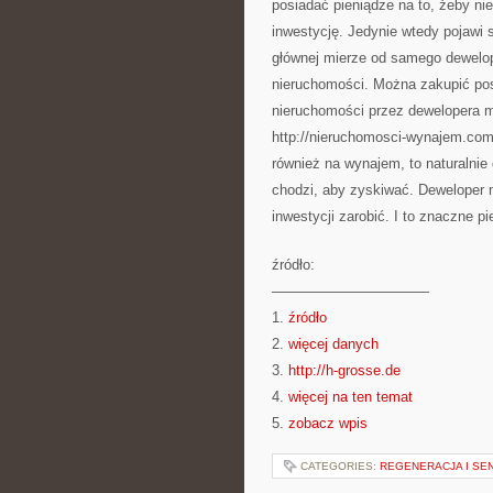
posiadać pieniądze na to, żeby ni
inwestycję. Jedynie wtedy pojawi 
głównej mierze od samego dewelope
nieruchomości. Można zakupić pos
nieruchomości przez dewelopera m
http://nieruchomosci-wynajem.com
również na wynajem, to naturalnie 
chodzi, aby zyskiwać. Deweloper n
inwestycji zarobić. I to znaczne p
źródło:
———————————
1.
źródło
2.
więcej danych
3.
http://h-grosse.de
4.
więcej na ten temat
5.
zobacz wpis
CATEGORIES:
REGENERACJA I SE