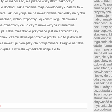
czasu, nadm
e tylko rozpocząć, ale przede wszystkim zakończyć
pracy. W pra
się dochód. Jakie zadania mają deweloperzy? Zależy to w
zmianę przy
przyzwyczaja
ra, jaki decyduje się na inwestowanie pieniędzy na rynku
Informacje m
iadłość, wolno rozpocząć jej konstrukcję. Nabywanie
natychmiast
obecności. N
a oznaczony cel, o czym mówi witryna internetowa
bez utraty s
zaakceptować
.pl. Takie mieszkanie przyznane jest na sprzedaż czy
skupienie, k
dzięki czemu deweloper czerpie profity. A o to jakkolwiek
codzienności
regularnie si
ie inwestuje pieniędzy dla przyjemności. Pragnie na takiej
łatwiej formu
ieniądze. I w wielu wypadkach udaje się to.
treści i pos
się na edukac
uczą nie tyl
sposobów op
człowiek wi
konfliktach,
doświadczen
niezwykle c
odgrywa ogro
książek na w
filmu, który 
pozostawia w
To on tworzy
atmosferę wy
aktywność ro
myślenia ab
N
przygodowa 