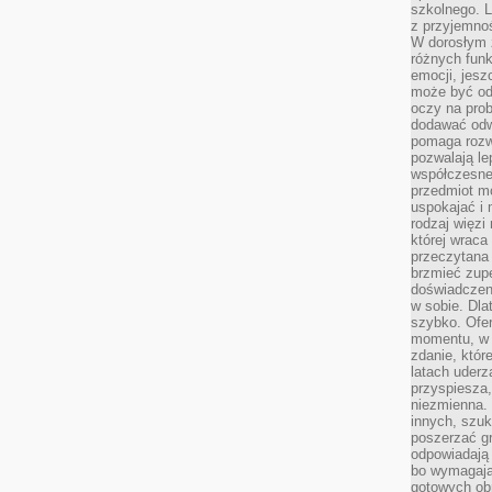
szkolnego. L
z przyjemno
W dorosłym ż
różnych funk
emocji, jesz
może być od
oczy na prob
dodawać odwa
pomaga rozw
pozwalają l
współczesneg
przedmiot m
uspokajać i 
rodzaj więzi
której wraca
przeczytana
brzmieć zupe
doświadczeni
w sobie. Dla
szybko. Ofe
momentu, w 
zdanie, któr
latach uderz
przyspiesza,
niezmienna. 
innych, szu
poszerzać gr
odpowiadają
bo wymagają
gotowych ob