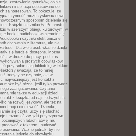
nzje, zestawienia gatunków, opinie
lników i inspiracje dopasowane do
ch zainteresowań. To pokazuje, że
cyjna czynność może zyskiwać nowe
i nowoczesnym sposobom dzielenia się
em. Książki nie zniknęły. Po prostu
 dziś w szerszym obiegu kulturowym, w
r, e-booki i audiobooki wzajemnie się
Audiobooki i czytniki elektroniczne
sób obcowania z literaturą, ale nie
wartości. Dla wielu osób właśnie dzięki
stały się bardziej dostępne. Można
eści w drodze do pracy, podczas
 wykonywania prostych obowiązków.
eć przy sobie całą bibliotekę w lekkim
Niektórzy uważają, że to mniej
niż tradycyjne czytanie, ale w
ci najważniejszy jest kontakt z
ma może być różna, jeśli tylko prowadzi
znego zaangażowania. Czytanie
mną rolę także w edukacji dzieci i
ontakt z książką od najmłodszych lat
ylko na rozwój językowy, ale też na
centracji i cierpliwość. Dziecko,
larnie się czyta, uczy się słuchać,
ację i rozumieć związki przyczynowo-
późniejszych latach łatwiej mu
e pracować z tekstem i budować
eresowania. Ważne jednak, by nie
czytania jedynie do obowiązku