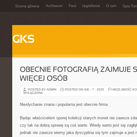
Archiwum
Faul
Jagiellonia
O tym
Strona główna
Spis Tre
GKS
OBECNIE FOTOGRAFIĄ ZAJMUJE S
WIĘCEJ OSÓB
POSTED BY ADMIN
POSTED ON SIE - 7 - 2025
MOŻLIWOŚĆ K
WYŁĄCZONA
Niesłychanie znana i popularna jest obecnie firma
Będąc właścicielem sporej kolekcji starych monet nie zawsze zd
czy tak na dobrą sprawę są coś warte. Wtedy warto jest się zagłę
jednak nie zawsze wiemy jaka dyscyplina się tym zajmuje a jest