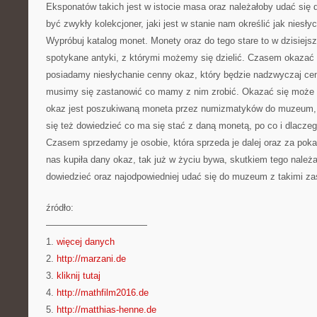
Eksponatów takich jest w istocie masa oraz należałoby udać się 
być zwykły kolekcjoner, jaki jest w stanie nam określić jak niesły
Wypróbuj katalog monet. Monety oraz do tego stare to w dzisiej
spotykane antyki, z którymi możemy się dzielić. Czasem okazać 
posiadamy niesłychanie cenny okaz, który będzie nadzwyczaj ce
musimy się zastanowić co mamy z nim zrobić. Okazać się może
okaz jest poszukiwaną moneta przez numizmatyków do muzeum, j
się też dowiedzieć co ma się stać z daną monetą, po co i dlacz
Czasem sprzedamy je osobie, która sprzeda je dalej oraz za pokaź
nas kupiła dany okaz, tak już w życiu bywa, skutkiem tego należ
dowiedzieć oraz najodpowiedniej udać się do muzeum z takimi z
źródło:
———————————
1.
więcej danych
2.
http://marzani.de
3.
kliknij tutaj
4.
http://mathfilm2016.de
5.
http://matthias-henne.de