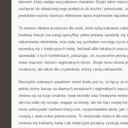
element, który nadaje wszystkiemu charakter. Dzięki takim treś
zachęcać do odważniejszego podejścia do kuchni i pokazywać, ż
produktów można stworzyć efektowne dania inspirowane najcieka
To również idealna przestrzeń dla osób, które lubią kulinarne ciek
foodowy klasyk ma swoją specyfikę: jedne potrawy narodziły się 
nakarmienia robotników, inne stały się symbolem nocnego życia m
wywodzą się z tradycyjnych świąt, festiwali albo lokalnych zwyc
opowiadać o tych kontekstach, pokazując, że za pozornie prostą 
świat znaczeń, historii i regionalnych różnic. Dzięki temu strona je
smakoszy, ale także dla czytelników, którzy cenią ciekawostki.
Niezwykle ciekawym aspektem street foodu jest to, że łączy on t
jednej strony bazuje na dawnych przepisach i regionalnych zwycza
otwiera się na fuzje smaków, nowe techniki oraz kreatywne reinte
uliczna stale się rozwija, reaguje na trendy, ale nie traci swojej 
może pokazywać zarówno klasyczne, rozpoznawalne dania, jak i 
czerpią z wielu kultur jednocześnie. To doskonałe miejsce dla osób
zmienia się kulinarny świat i jak tradycyjne przepisy zyskują nowe