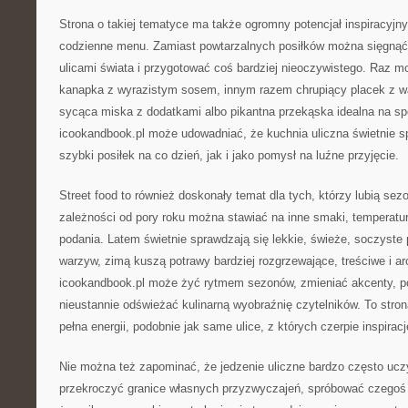
Strona o takiej tematyce ma także ogromny potencjał inspiracyjn
codzienne menu. Zamiast powtarzalnych posiłków można sięgnąć
ulicami świata i przygotować coś bardziej nieoczywistego. Raz 
kanapka z wyrazistym sosem, innym razem chrupiący placek z 
sycąca miska z dodatkami albo pikantna przekąska idealna na s
icookandbook.pl może udowadniać, że kuchnia uliczna świetnie s
szybki posiłek na co dzień, jak i jako pomysł na luźne przyjęcie.
Street food to również doskonały temat dla tych, którzy lubią se
zależności od pory roku można stawiać na inne smaki, temperatur
podania. Latem świetnie sprawdzają się lekkie, świeże, soczyste p
warzyw, zimą kuszą potrawy bardziej rozgrzewające, treściwe i a
icookandbook.pl może żyć rytmem sezonów, zmieniać akcenty, po
nieustannie odświeżać kulinarną wyobraźnię czytelników. To stron
pełna energii, podobnie jak same ulice, z których czerpie inspiracj
Nie można też zapominać, że jedzenie uliczne bardzo często ucz
przekroczyć granice własnych przyzwyczajeń, spróbować czegoś 