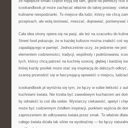
że najlepsze smaki często kryją się tam, gdzie na pierwszy rzut 
icookandbook.pl może zachęcać właśnie do takiej postawy: cieka
kulinarne niespodzianki. To miejsce dla ludzi, którzy nie chcą za
przepisach, ale wolą testować, mieszać, doprawiać, porównywać 
Cała idea strony opiera się na pasji, ale też na szacunku do kulin
Street food pokazuje, że w każdej kulturze można znaleźć coś wy
zapadającego w pamięć. Jednocześnie uczy, że jedzenie nie jest
elementem codzienności, tradycji, wspólnoty i podróżowania. icook
tych, którzy chcą patrzeć na kuchnię szerzej, głębiej i bardziej ś
której każdy posiłek może stać się inspiracją do dalszych odkryć
szansę przerodzić się w fascynującą opowieść o miejscu, ludzia
icookandbook.pl wyróżnia się tym, że łączy w sobie lekkość z au
kuchniami świata. Nie trzeba być zawodowym kucharzem ani do
by odnaleźć tu coś dla siebie. Wystarczy ciekawość, apetyt i ch
może być codziennym źródłem inspiracji, punktem wyjścia do d
zaproszeniem do odkrywania świata przez smak. To właśnie dlate
całego świata działa tak silnie na wyobraźnię — bo łączy natur