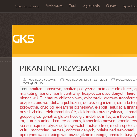
Archiwum
Faul
Jagiellonia
O tym
Strona główna
Spis Tre
GKS
PIKANTNE PRZYSMAKI
POSTED BY ADMIN
POSTED ON MAR - 22 - 2026
MOŻLIWOŚĆ 
WYŁĄCZONA
Tagi:
analiza finansowa
,
analiza polityczna
,
animacje dla dzieci
,
a
marketing
,
banery
,
bank centralny
,
bezpieczeństwo danych
,
biuro
biznes w UE
,
chmura obliczeniowa
,
cyberatak
,
cyfrowa transform
bezpieczeństwo
,
debata publiczna
,
detoks organizmu
,
dieta keto
zdrowotne
,
druk 3d
,
e-learning biznesowy
,
e-sport
,
edukacja finan
przedszkolna
,
elektromobilność
,
elektronika przemysłowa
,
filmma
geopolityka
,
geriatra
,
gluten free
,
gry mobilne
,
inflacja
,
influencer 
iot
,
it outsourcing
,
kamery ochrony
,
kancelaria prawna
,
kodeks cyw
konsultacje dietetyczne
,
kursy walut
,
lactose free
,
media społeczn
kultu
,
monitoring
,
muzea
,
ochrona danych
,
opieka nad seniorami
,
oprogramowanie księgowe
,
oszczędzanie energii
,
pamiątki turyst