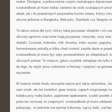
nudne. Dostępne, a jednocześnie często zaskakująco dopracowan
icookandbook.pl może trafiać zarówno do osób szukających pros
obiad, jak i do prawdziwych pasjonatów kuchni świata, którzy chc
uliczne jedzenie w Bangkoku, Meksyku, Stambule czy Neapolu ma
To także strona dla tych, którzy lubią poznawać składniki i ich z
ulicznej ogromne znaczenie mają przyprawy, marynaty, sosy oraz
dodatki. Czosnek, kolendra, chili, limonka, imbir, sezam, papryka
fermentowane potrafią w kilka chwil zmienić zwykłe danie w praw
icookandbook.pl może być więc przewodnikiem po składnikach, kt
ulicznych potraw. To miejsce, gdzie czytelnik odnajduje nie tylko 
do tego, by wyjść poza codzienne schematy i spojrzeć na gotowa
wyzwanie.
W świecie street foodu niezwykle ważna jest także atmosfera. Jedz
sam smak, ale też kontekst: gwar miasta, zapach rozgrzanego ru
kolejka przy małej budce, papierowe opakowanie, szybki posiłek 
podczas rozmowy ze znajomymi. icookandbook.pl może oddawać w
pokazując, że jedzenie ma wymiar kulturowy. Łączy ludzi, zachę