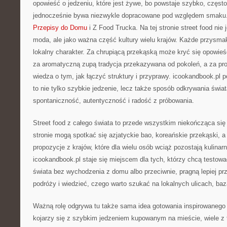
opowieść o jedzeniu, które jest żywe, bo powstaje szybko, często
jednocześnie bywa niezwykle dopracowane pod względem smaku. 
Przepisy do Domu
i Z Food Trucka. Na tej stronie street food nie 
moda, ale jako ważna część kultury wielu krajów. Każde przysmaki 
lokalny charakter. Za chrupiącą przekąską może kryć się opowieś
za aromatyczną zupą tradycja przekazywana od pokoleń, a za p
wiedza o tym, jak łączyć struktury i przyprawy. icookandbook.pl p
to nie tylko szybkie jedzenie, lecz także sposób odkrywania świata
spontaniczność, autentyczność i radość z próbowania.
Street food z całego świata to przede wszystkim niekończąca się li
stronie mogą spotkać się azjatyckie bao, koreańskie przekąski, a
propozycje z krajów, które dla wielu osób wciąż pozostają kulinar
icookandbook.pl staje się miejscem dla tych, którzy chcą testow
świata bez wychodzenia z domu albo przeciwnie, pragną lepiej prz
podróży i wiedzieć, czego warto szukać na lokalnych ulicach, baz
Ważną rolę odgrywa tu także sama idea gotowania inspirowanego u
kojarzy się z szybkim jedzeniem kupowanym na mieście, wiele z