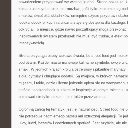
powodzeniem przygotować we własnej kuchni. Strona pokazuje, 
klimatu ulicznych stoisk jest możliwe, jeśli tylko zrozumie się p
smaków, świeżość składników, umiejętne użycie przypraw i dbałoś
icookandbook.pl kuchnia uliczna staje się dostępna dla każdego
odkrycia. To miejsce, gdzie nawet początkujący mogą przekonać 
inspirowanych światem przekąsek nie musi być trudne, a efekt po
intensywnością.
Strona przyciąga osoby ciekawe świata, bo street food jest niero
podróżami. Każde miasto ma swoje kulinarne symbole, swoje ulicz
smaki. W jednych krajach królują ostre sosy i pikantne marynaty
zioła, cytrusy i chrupiące dodatki. Są miejsca, w których najważn
mięsem, i takie, gdzie uliczne jedzenie opiera się na warzywach,
cieście. icookandbook.pl zbiera te inspiracje w jednym miejscu i
poznawać nie tylko oczami, lecz także przez aromat.
Ogromną zaletą tej tematyki jest jej naturalność. Street food nie 
Nie potrzebuje nadmiernego patosu ani sztucznej elegancji. To je
ulicy, ludzi, bazarów i codziennych spotkań. Jest szybkie, ale nie 