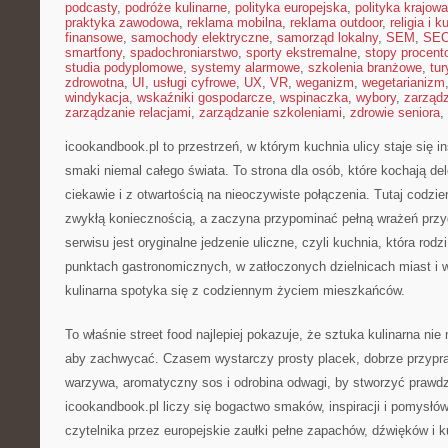
podcasty
,
podróże kulinarne
,
polityka europejska
,
polityka krajowa
praktyka zawodowa
,
reklama mobilna
,
reklama outdoor
,
religia i k
finansowe
,
samochody elektryczne
,
samorząd lokalny
,
SEM
,
SE
smartfony
,
spadochroniarstwo
,
sporty ekstremalne
,
stopy procent
studia podyplomowe
,
systemy alarmowe
,
szkolenia branżowe
,
tur
zdrowotna
,
UI
,
usługi cyfrowe
,
UX
,
VR
,
weganizm
,
wegetarianizm
windykacja
,
wskaźniki gospodarcze
,
wspinaczka
,
wybory
,
zarząd
zarządzanie relacjami
,
zarządzanie szkoleniami
,
zdrowie seniora
,
icookandbook.pl to przestrzeń, w którym kuchnia ulicy staje się i
smaki niemal całego świata. To strona dla osób, które kochają de
ciekawie i z otwartością na nieoczywiste połączenia. Tutaj codzie
zwykłą koniecznością, a zaczyna przypominać pełną wrażeń pr
serwisu jest oryginalne jedzenie uliczne, czyli kuchnia, która rodz
punktach gastronomicznych, w zatłoczonych dzielnicach miast i w
kulinarna spotyka się z codziennym życiem mieszkańców.
To właśnie street food najlepiej pokazuje, że sztuka kulinarna ni
aby zachwycać. Czasem wystarczy prosty placek, dobrze przypr
warzywa, aromatyczny sos i odrobina odwagi, by stworzyć prawd
icookandbook.pl liczy się bogactwo smaków, inspiracji i pomysłów
czytelnika przez europejskie zaułki pełne zapachów, dźwięków i k