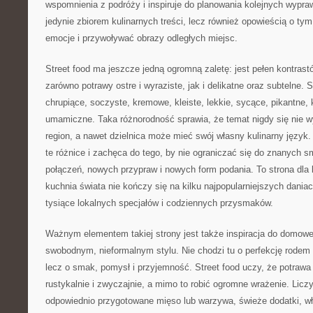
wspomnienia z podróży i inspiruje do planowania kolejnych wypraw
jedynie zbiorem kulinarnych treści, lecz również opowieścią o t
emocje i przywoływać obrazy odległych miejsc.
Street food ma jeszcze jedną ogromną zaletę: jest pełen kontras
zarówno potrawy ostre i wyraziste, jak i delikatne oraz subtelne. 
chrupiące, soczyste, kremowe, kleiste, lekkie, sycące, pikantne, 
umamiczne. Taka różnorodność sprawia, że temat nigdy się nie w
region, a nawet dzielnica może mieć swój własny kulinarny język.
te różnice i zachęca do tego, by nie ograniczać się do znanych
połączeń, nowych przypraw i nowych form podania. To strona dla l
kuchnia świata nie kończy się na kilku najpopularniejszych daniac
tysiące lokalnych specjałów i codziennych przysmaków.
Ważnym elementem takiej strony jest także inspiracja do domowe
swobodnym, nieformalnym stylu. Nie chodzi tu o perfekcję rodem z
lecz o smak, pomysł i przyjemność. Street food uczy, że potrawa
rustykalnie i zwyczajnie, a mimo to robić ogromne wrażenie. Licz
odpowiednio przygotowane mięso lub warzywa, świeże dodatki, wł