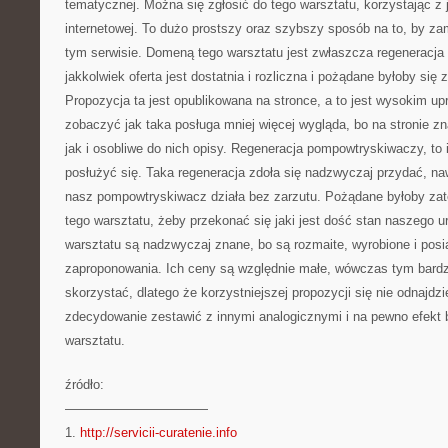
tematycznej. Można się zgłosić do tego warsztatu, korzystając z j
internetowej. To dużo prostszy oraz szybszy sposób na to, by z
tym serwisie. Domeną tego warsztatu jest zwłaszcza regeneracj
jakkolwiek oferta jest dostatnia i rozliczna i pożądane byłoby się 
Propozycja ta jest opublikowana na stronce, a to jest wysokim u
zobaczyć jak taka posługa mniej więcej wygląda, bo na stronie zn
jak i osobliwe do nich opisy. Regeneracja pompowtryskiwaczy, to i
posłużyć się. Taka regeneracja zdoła się nadzwyczaj przydać, na
nasz pompowtryskiwacz działa bez zarzutu. Pożądane byłoby zat
tego warsztatu, żeby przekonać się jaki jest dość stan naszego u
warsztatu są nadzwyczaj znane, bo są rozmaite, wyrobione i pos
zaproponowania. Ich ceny są względnie małe, wówczas tym bardz
skorzystać, dlatego że korzystniejszej propozycji się nie odnajdzi
zdecydowanie zestawić z innymi analogicznymi i na pewno efekt 
warsztatu.
źródło:
———————————
1.
http://servicii-curatenie.info