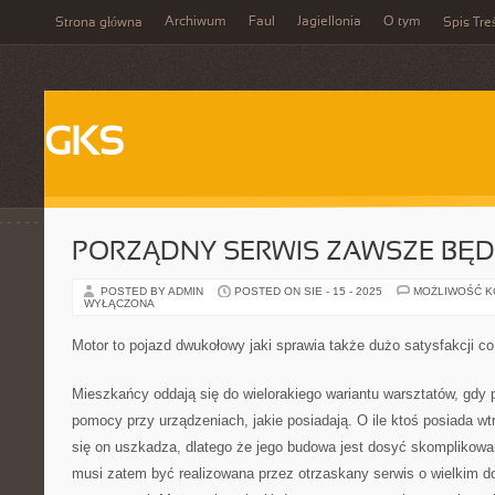
Archiwum
Faul
Jagiellonia
O tym
Strona główna
Spis Tre
GKS
PORZĄDNY SERWIS ZAWSZE BĘDZ
POSTED BY ADMIN
POSTED ON SIE - 15 - 2025
MOŻLIWOŚĆ 
WYŁĄCZONA
Motor to pojazd dwukołowy jaki sprawia także dużo satysfakcji c
Mieszkańcy oddają się do wielorakiego wariantu warsztatów, gdy 
pomocy przy urządzeniach, jakie posiadają. O ile ktoś posiada wt
się on uszkadza, dlatego że jego budowa jest dosyć skomplikow
musi zatem być realizowana przez otrzaskany serwis o wielkim do